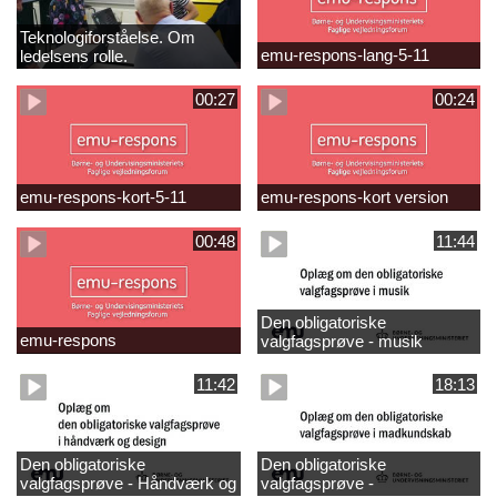
Teknologiforståelse. Om
emu-respons-lang-5-11
ledelsens rolle.
Sofiendalskolen
00:27
00:24
emu-respons-kort-5-11
emu-respons-kort version
00:48
11:44
Den obligatoriske
emu-respons
valgfagsprøve - musik
11:42
18:13
Den obligatoriske
Den obligatoriske
valgfagsprøve - Håndværk og
valgfagsprøve -