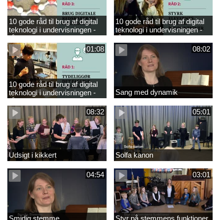
10 gode råd til brug af digital
10 gode råd til brug af digital
teknologi i undervisningen -
teknologi i undervisningen -
råd 3
råd 2
01:08
08:02
10 gode råd til brug af digital
Sang med dynamik
teknologi i undervisningen -
råd 1
08:32
05:01
Udsigt i kikkert
Solfa kanon
04:54
03:01
Smidig stemme
Styr på stemmens funktioner