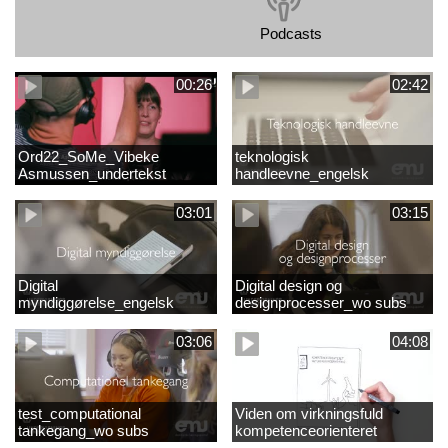
Podcasts
00:26
02:42
Ord22_SoMe_Vibeke
teknologisk
Asmussen_undertekst
handleevne_engelsk
03:01
03:15
Digital
Digital design og
myndiggørelse_engelsk
designprocesser_wo subs
03:06
04:08
test_computational
Viden om virkningsfuld
tankegang_wo subs
kompetenceorienteret
naturfagsundervisning