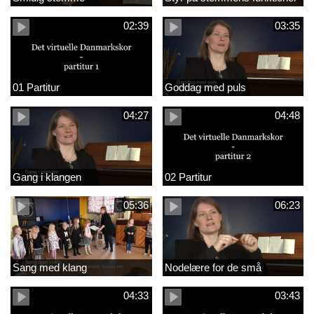
02:39
03:35
01 Partitur
Goddag med puls
04:27
04:48
Gang i klangen
02 Partitur
05:36
06:23
Sang med klang
Nodelære for de små
04:33
03:43