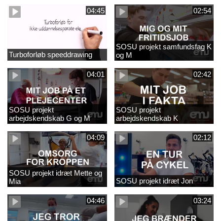
04:45
02:54
SOSU projekt samfundsfag K
Turboforløb speeddrawing
og M
04:01
02:42
SOSU projekt
SOSU projekt
arbejdskendskab G og M
arbejdskendskab K
04:09
02:12
SOSU projekt idræt Mette og
SOSU projekt idræt Jon
Mia
04:46
03:24