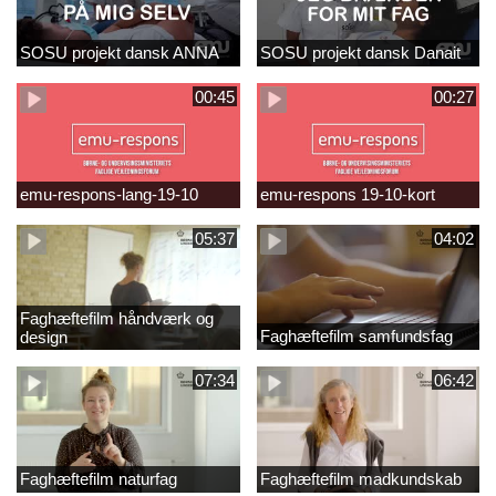
SOSU projekt dansk ANNA
SOSU projekt dansk Danait
00:45
00:27
emu-respons-lang-19-10
emu-respons 19-10-kort
05:37
04:02
Faghæftefilm håndværk og
Faghæftefilm samfundsfag
design
07:34
06:42
Faghæftefilm naturfag
Faghæftefilm madkundskab