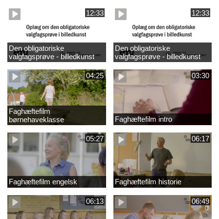
design
madkundskab
12:33
12:33
Den obligatoriske
Den obligatoriske
valgfagsprøve - billedkunst
valgfagsprøve - billedkunst
større LK
04:25
03:30
Faghæftefilm
Faghæftefilm intro
børnehaveklasse
05:27
06:17
Faghæftefilm engelsk
Faghæftefilm historie
06:13
06:49