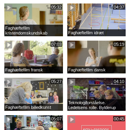
05:32
04:37
Faghæftefilm
Faghæftefilm idræt
kristendomskundskab
07:03
05:19
Faghæftefilm fransk
Faghæftefilm dansk
05:27
04:10
Teknologiforståelse.
Faghæftefilm billedkunst
Ledelsens rolle. Bylderup
Skole
05:07
00:45