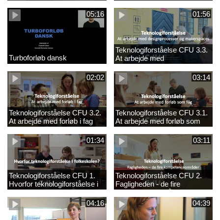
05:16
01:56
Teknologiforståelse CFU 3.3.
Turboforløb dansk
At arbejde med
designprocesser og
makerspaces
02:02
03:14
Teknologiforståelse CFU 3.2.
Teknologiforståelse CFU 3.1.
At arbejde med forløb i fag
At arbejde med forløb som
fag
01:34
03:11
Teknologiforståelse CFU 1.
Teknologiforståelse CFU 2.
Hvorfor teknologiforståelse i
Fagligheden - de fire
folkeskolen?
kompetenceområder
04:16
04:39