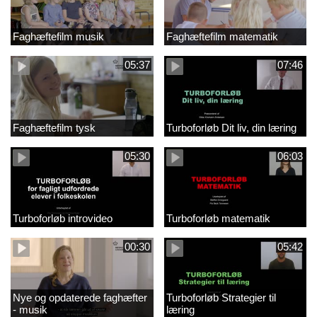
Faghæftefilm musik
Faghæftefilm matematik
05:37
07:46
Faghæftefilm tysk
Turboforløb Dit liv, din læring
05:30
06:03
Turboforløb introvideo
Turboforløb matematik
00:30
05:42
Nye og opdaterede faghæfter
Turboforløb Strategier til
- musik
læring