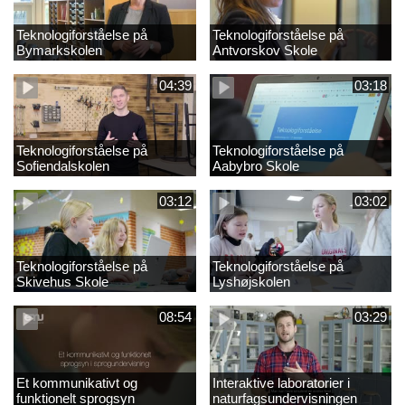
Teknologiforståelse på
Teknologiforståelse på
Bymarkskolen
Antvorskov Skole
04:39
03:18
Teknologiforståelse på
Teknologiforståelse på
Sofiendalskolen
Aabybro Skole
03:12
03:02
Teknologiforståelse på
Teknologiforståelse på
Skivehus Skole
Lyshøjskolen
08:54
03:29
Et kommunikativt og
Interaktive laboratorier i
funktionelt sprogsyn
naturfagsundervisningen