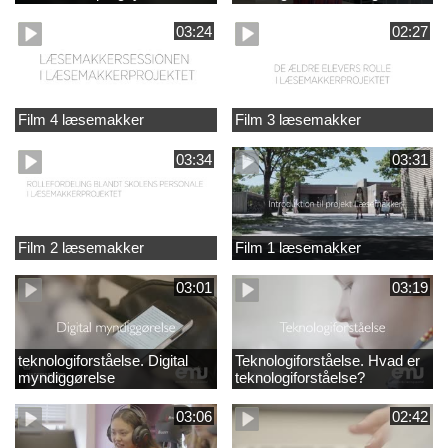
03:24
02:27
Film 4 læsemakker
Film 3 læsemakker
03:34
03:31
Film 2 læsemakker
Film 1 læsemakker
03:01
03:19
teknologiforståelse. Digital
Teknologiforståelse. Hvad er
myndiggørelse
teknologiforståelse?
03:06
02:42