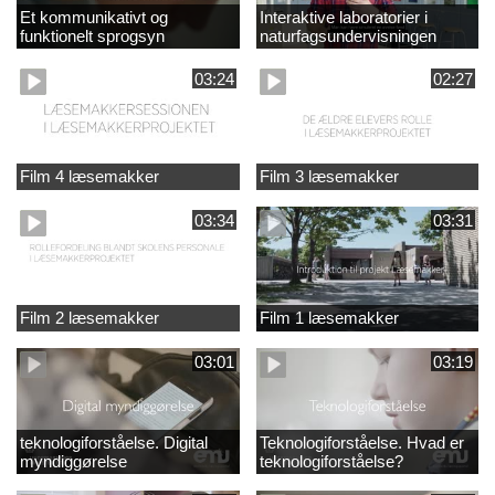
Et kommunikativt og
Interaktive laboratorier i
funktionelt sprogsyn
naturfagsundervisningen
03:24
02:27
Film 4 læsemakker
Film 3 læsemakker
03:34
03:31
Film 2 læsemakker
Film 1 læsemakker
03:01
03:19
teknologiforståelse. Digital
Teknologiforståelse. Hvad er
myndiggørelse
teknologiforståelse?