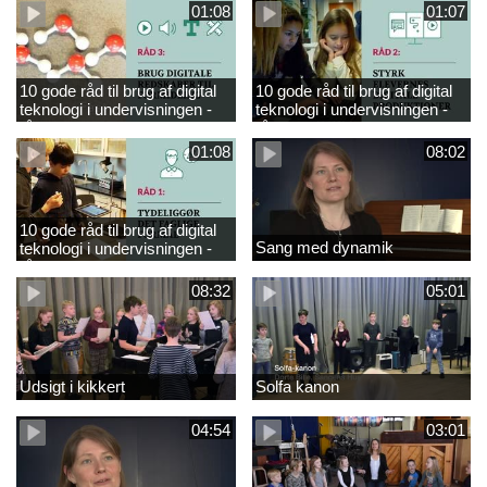
01:08
01:07
10 gode råd til brug af digital
10 gode råd til brug af digital
teknologi i undervisningen -
teknologi i undervisningen -
råd 3
råd 2
01:08
08:02
10 gode råd til brug af digital
Sang med dynamik
teknologi i undervisningen -
råd 1
08:32
05:01
Udsigt i kikkert
Solfa kanon
04:54
03:01