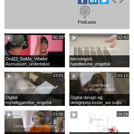
Podcasts
00:26
02:42
Ord22_SoMe_Vibeke
teknologisk
Asmussen_undertekst
handleevne_engelsk
03:01
03:15
Digital
Digital design og
myndiggørelse_engelsk
designprocesser_wo subs
03:06
04:08