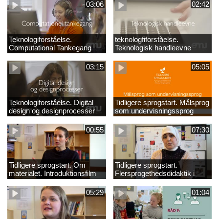
03:06
02:42
Teknologiforståelse.
teknologfiforståelse.
Computational Tankegang
Teknologisk handleevne
03:15
05:05
Teknologiforståelse. Digital
Tidligere sprogstart. Målsprog
design og designprocesser
som undervisningssprog
00:55
07:30
Tidligere sprogstart. Om
Tidligere sprogstart.
materialet. Introduktionsfilm
Flersprogethedsdidaktik i
fransk og tysk
05:29
01:04