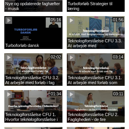
Nye og opdaterede faghæfter
Turboforløb Strategier til
- musik
læring
05:16
01:56
Teknologiforståelse CFU 3.3.
Turboforløb dansk
At arbejde med
designprocesser og
makerspaces
02:02
03:14
Teknologiforståelse CFU 3.2.
Teknologiforståelse CFU 3.1.
At arbejde med forløb i fag
At arbejde med forløb som
fag
01:34
03:11
Teknologiforståelse CFU 1.
Teknologiforståelse CFU 2.
Hvorfor teknologiforståelse i
Fagligheden - de fire
folkeskolen?
kompetenceområder