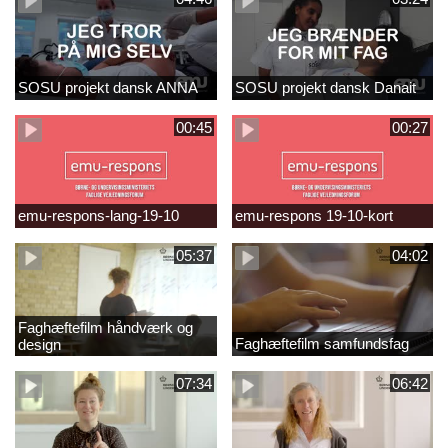
SOSU projekt dansk ANNA
SOSU projekt dansk Danait
00:45
00:27
emu-respons-lang-19-10
emu-respons 19-10-kort
05:37
04:02
Faghæftefilm håndværk og
Faghæftefilm samfundsfag
design
07:34
06:42