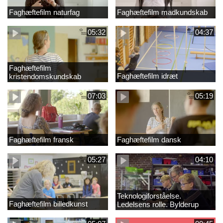
Faghæftefilm naturfag
Faghæftefilm madkundskab
05:32
04:37
Faghæftefilm
Faghæftefilm idræt
kristendomskundskab
07:03
05:19
Faghæftefilm fransk
Faghæftefilm dansk
05:27
04:10
Teknologiforståelse.
Faghæftefilm billedkunst
Ledelsens rolle. Bylderup
Skole