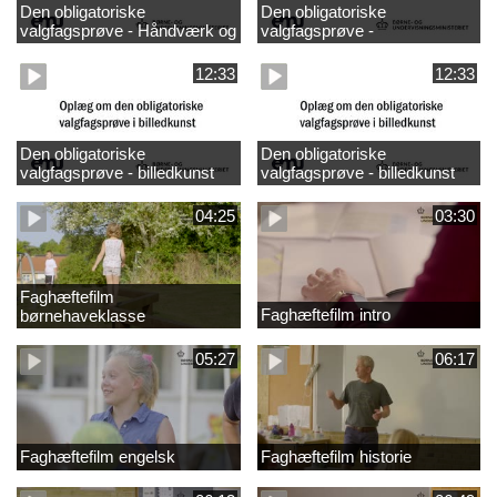
Den obligatoriske
Den obligatoriske
valgfagsprøve - Håndværk og
valgfagsprøve -
design
madkundskab
12:33
12:33
Den obligatoriske
Den obligatoriske
valgfagsprøve - billedkunst
valgfagsprøve - billedkunst
større LK
04:25
03:30
Faghæftefilm
Faghæftefilm intro
børnehaveklasse
05:27
06:17
Faghæftefilm engelsk
Faghæftefilm historie