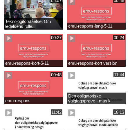
05:07
00:45
Teknologiforståelse. Om
emu-respons-lang-5-11
ledelsens rolle.
Sofiendalskolen
00:27
00:24
emu-respons-kort-5-11
emu-respons-kort version
00:48
11:44
Den obligatoriske
emu-respons
valgfagsprøve - musik
11:42
18:13