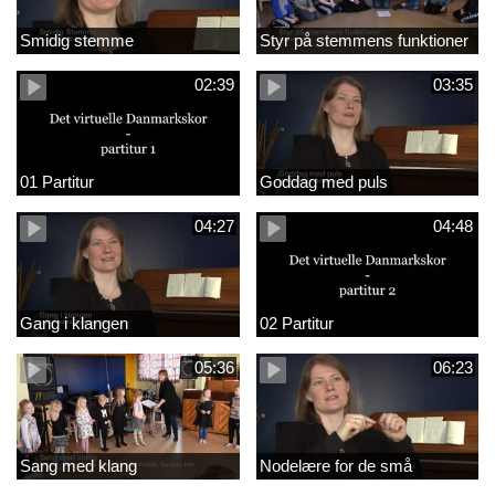
Smidig stemme
Styr på stemmens funktioner
02:39
03:35
01 Partitur
Goddag med puls
04:27
04:48
Gang i klangen
02 Partitur
05:36
06:23
Sang med klang
Nodelære for de små