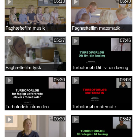
06:13
06:49
Faghæftefilm musik
Faghæftefilm matematik
05:37
07:46
Faghæftefilm tysk
Turboforløb Dit liv, din læring
05:30
06:03
Turboforløb introvideo
Turboforløb matematik
00:30
05:42