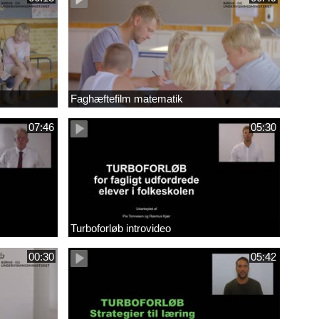
Faghæftefilm matematik
07:46
05:30
Turboforløb introvideo
00:30
05:42