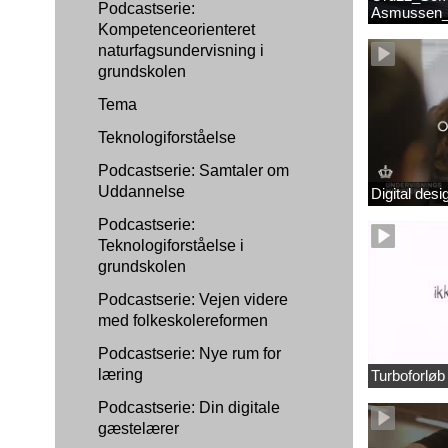
Podcastserie:
Asmussen_
Kompetenceorienteret
naturfagsundervisning i
grundskolen
Tema
Teknologiforståelse
Podcastserie: Samtaler om
Uddannelse
Digital des
Podcastserie:
Teknologiforståelse i
grundskolen
Podcastserie: Vejen videre
med folkeskolereformen
Podcastserie: Nye rum for
læring
Turboforlø
Podcastserie: Din digitale
gæstelærer