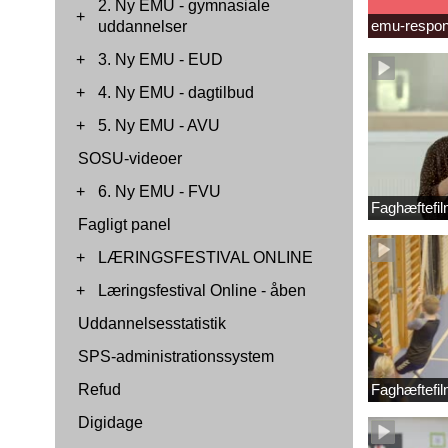
2. Ny EMU - gymnasiale
+
emu-respon
uddannelser
+
3. Ny EMU - EUD
+
4. Ny EMU - dagtilbud
+
5. Ny EMU - AVU
SOSU-videoer
+
6. Ny EMU - FVU
Faghæftefil
Fagligt panel
+
LÆRINGSFESTIVAL ONLINE
+
Læringsfestival Online - åben
Uddannelsesstatistik
SPS-administrationssystem
Refud
Faghæftefil
Digidage