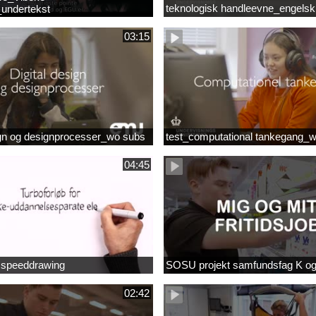
teknologisk handleevne_engelsk
undertekst
03:15
ign og designprocesser_wo subs
test_computational tankegang_
04:45
b speeddrawing
SOSU projekt samfundsfag K o
02:42