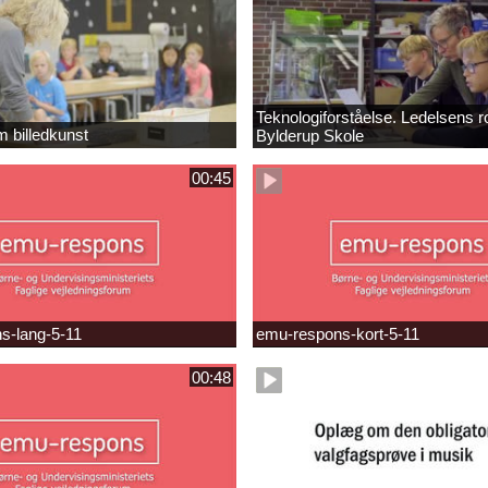
Teknologiforståelse. Ledelsens ro
m billedkunst
Bylderup Skole
00:45
s-lang-5-11
emu-respons-kort-5-11
00:48