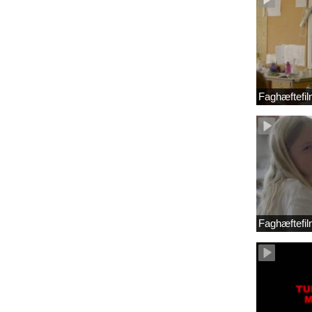
Faghæftefil
Faghæftefil