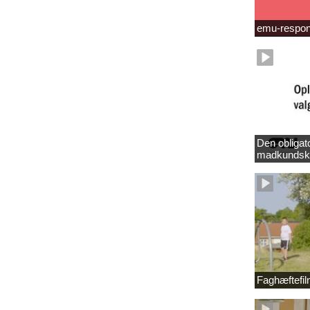
emu-respo
Den obligat
madkundsk
Faghæftefi