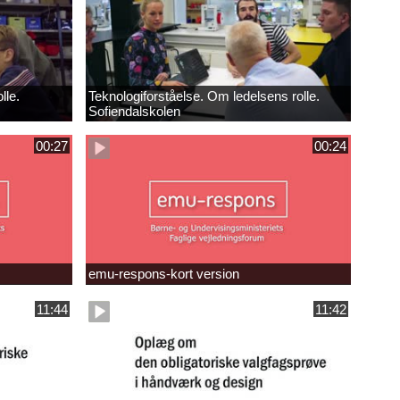
lle.
Teknologiforståelse. Om ledelsens rolle.
Sofiendalskolen
00:27
00:24
emu-respons-kort version
11:44
11:42