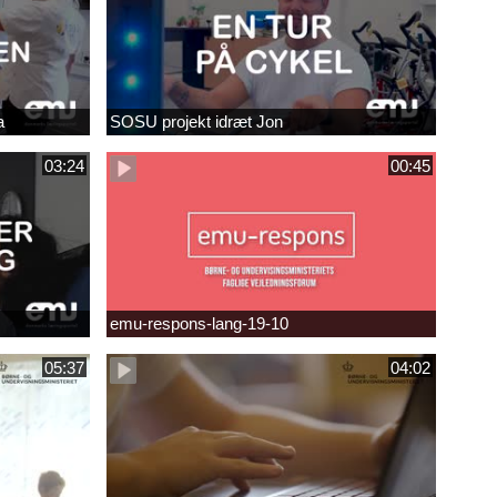
a
SOSU projekt idræt Jon
03:24
00:45
emu-respons-lang-19-10
05:37
04:02