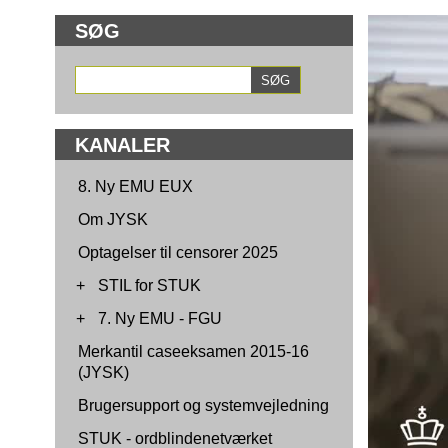
SØG
KANALER
8. Ny EMU EUX
Om JYSK
Optagelser til censorer 2025
+
STIL for STUK
+
7. Ny EMU - FGU
Merkantil caseeksamen 2015-16
(JYSK)
Brugersupport og systemvejledning
STUK - ordblindenetværket