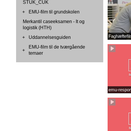
STUK_CUK
+
EMU-film til grundskolen
Merkantil caseeksamen - It og
logistik (HTH)
Faghæftefil
+
Uddannelsesguiden
EMU-film til de tværgående
+
temaer
emu-respon