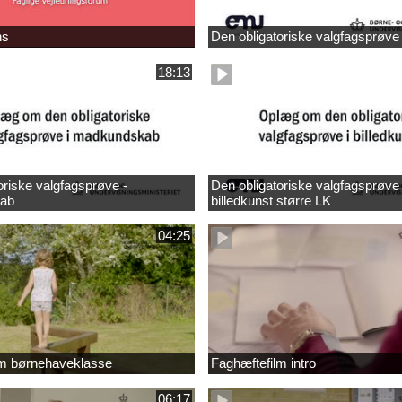
ns
Den obligatoriske valgfagsprøve
18:13
oriske valgfagsprøve -
Den obligatoriske valgfagsprøve 
ab
billedkunst større LK
04:25
lm børnehaveklasse
Faghæftefilm intro
06:17