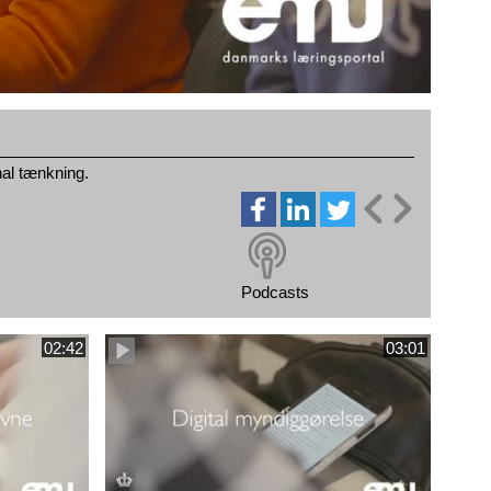
al tænkning.
Podcasts
02:42
03:01