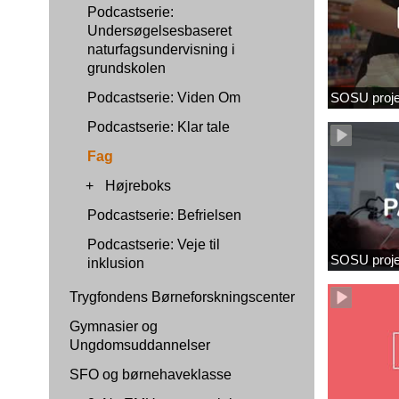
Podcastserie:
Undersøgelsesbaseret
naturfagsundervisning i
grundskolen
Podcastserie: Viden Om
SOSU proje
Podcastserie: Klar tale
Fag
+
Højreboks
Podcastserie: Befrielsen
Podcastserie: Veje til
SOSU proj
inklusion
Trygfondens Børneforskningscenter
Gymnasier og
Ungdomsuddannelser
SFO og børnehaveklasse