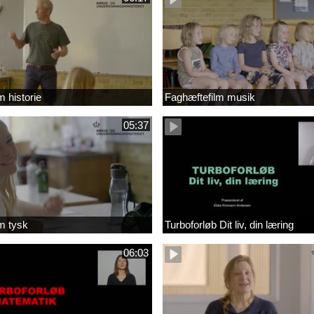
m historie
Faghæftefilm musik
05:37
m tysk
Turboforløb Dit liv, din læring
06:03