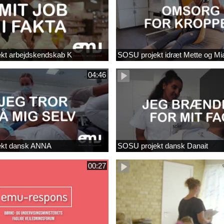
kt arbejdskendskab K
SOSU projekt idræt Mette og Mi
04:46
ekt dansk ANNA
SOSU projekt dansk Danait
00:27