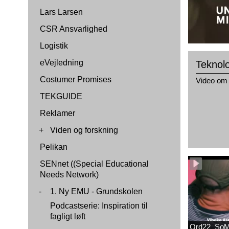
Lars Larsen
CSR Ansvarlighed
Logistik
eVejledning
Teknol
Costumer Promises
Video om 
TEKGUIDE
Reklamer
+
Viden og forskning
Pelikan
SENnet ((Special Educational
Needs Network)
-
1. Ny EMU - Grundskolen
Podcastserie: Inspiration til
fagligt løft
Ord22_SoM