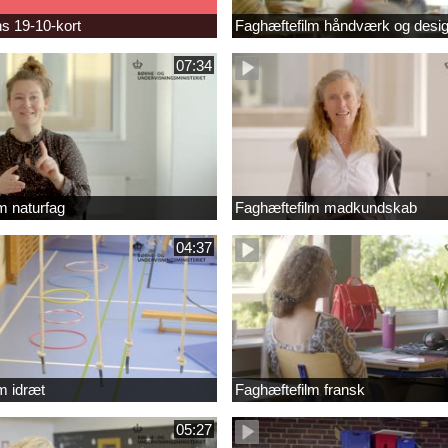
s 19-10-kort
Faghæftefilm håndværk og desi
07:34
m naturfag
Faghæftefilm madkundskab
04:37
m idræt
Faghæftefilm fransk
05:27