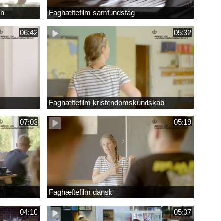
gn
Faghæftefilm samfundsfag
06:42
05:32
Faghæftefilm kristendomskundskab
07:03
05:19
Faghæftefilm dansk
04:10
05:07