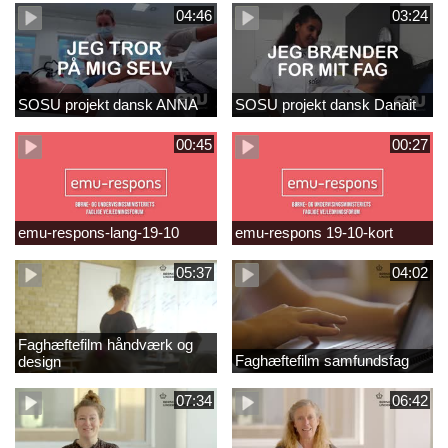
04:46
03:24
SOSU projekt dansk ANNA
SOSU projekt dansk Danait
00:45
00:27
emu-respons-lang-19-10
emu-respons 19-10-kort
05:37
04:02
Faghæftefilm håndværk og
Faghæftefilm samfundsfag
design
07:34
06:42