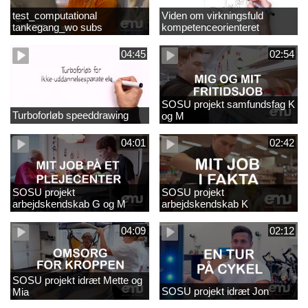
test_computational
Viden om virkningsfuld
tankegang_wo subs
kompetenceorienteret
naturfagsundervisning
04:45
02:54
SOSU projekt samfundsfag K
Turboforløb speeddrawing
og M
04:01
02:42
SOSU projekt
SOSU projekt
arbejdskendskab G og M
arbejdskendskab K
04:09
02:12
SOSU projekt idræt Mette og
SOSU projekt idræt Jon
Mia