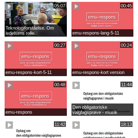
05:07
00:45
Teknologiforståelse. Om
emu-respons-lang-5-11
ledelsens rolle.
Sofiendalskolen
00:27
00:24
emu-respons-kort-5-11
emu-respons-kort version
00:48
11:44
Den obligatoriske
emu-respons
valgfagsprøve - musik
11:42
18:13