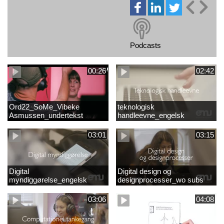
Podcasts
00:26
02:42
Ord22_SoMe_Vibeke
teknologisk
Asmussen_undertekst
handleevne_engelsk
03:01
03:15
Digital
Digital design og
myndiggørelse_engelsk
designprocesser_wo subs
03:06
04:08