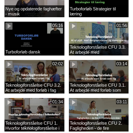
Nye og opdaterede faghæfter
Turboforløb Strategier til
- musik
læring
05:16
01:56
Teknologiforståelse CFU 3.3.
Turboforløb dansk
At arbejde med
designprocesser og
makerspaces
02:02
03:14
Teknologiforståelse CFU 3.2.
Teknologiforståelse CFU 3.1.
At arbejde med forløb i fag
At arbejde med forløb som
fag
01:34
03:11
Teknologiforståelse CFU 1.
Teknologiforståelse CFU 2.
Hvorfor teknologiforståelse i
Fagligheden - de fire