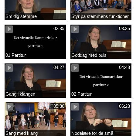
Smidig stemme
Styr på stemmens funktioner
02:39
03:35
01 Partitur
Goddag med puls
04:27
04:48
Gang i klangen
02 Partitur
05:36
06:23
Sang med klang
Nodelære for de små