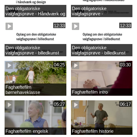
Den obligatoriske
Den obligatoriske
valgfagsprøve - Håndværk og
valgfagsprøve -
design
madkundskab
12:33
12:33
Den obligatoriske
Den obligatoriske
valgfagsprøve - billedkunst
valgfagsprøve - billedkunst
større LK
04:25
03:30
Faghæftefilm
Faghæftefilm intro
børnehaveklasse
05:27
06:17
Faghæftefilm engelsk
Faghæftefilm historie