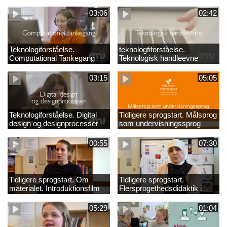
03:06
02:42
Teknologiforståelse.
teknologfiforståelse.
Computational Tankegang
Teknologisk handleevne
03:15
05:05
Teknologiforståelse. Digital
Tidligere sprogstart. Målsprog
design og designprocesser
som undervisningssprog
00:55
07:30
Tidligere sprogstart. Om
Tidligere sprogstart.
materialet. Introduktionsfilm
Flersprogethedsdidaktik i
fransk og tysk
05:29
01:04