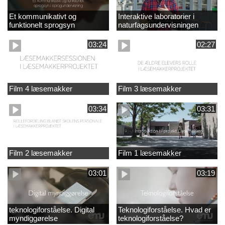
Et kommunikativt og
Interaktive laboratorier i
funktionelt sprogsyn
naturfagsundervisningen
03:24
02:27
Film 4 læsemakker
Film 3 læsemakker
03:34
03:31
Film 2 læsemakker
Film 1 læsemakker
03:01
03:19
teknologiforståelse. Digital
Teknologiforståelse. Hvad er
myndiggørelse
teknologiforståelse?