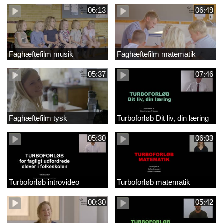
06:13
06:49
Faghæftefilm musik
Faghæftefilm matematik
05:37
07:46
Faghæftefilm tysk
Turboforløb Dit liv, din læring
05:30
06:03
Turboforløb introvideo
Turboforløb matematik
00:30
05:42