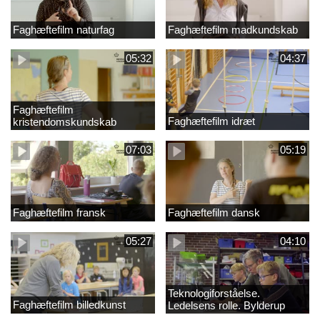
Faghæftefilm naturfag
Faghæftefilm madkundskab
05:32
04:37
Faghæftefilm
Faghæftefilm idræt
kristendomskundskab
07:03
05:19
Faghæftefilm fransk
Faghæftefilm dansk
05:27
04:10
Teknologiforståelse.
Faghæftefilm billedkunst
Ledelsens rolle. Bylderup
Skole