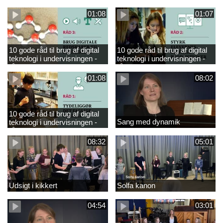
råd 4
råd 5
01:08
01:07
10 gode råd til brug af digital
10 gode råd til brug af digital
teknologi i undervisningen -
teknologi i undervisningen -
råd 3
råd 2
01:08
08:02
10 gode råd til brug af digital
Sang med dynamik
teknologi i undervisningen -
råd 1
08:32
05:01
Udsigt i kikkert
Solfa kanon
04:54
03:01