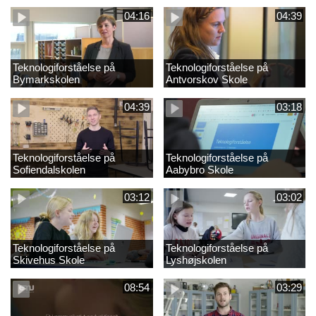
folkeskolen?
kompetenceområder
04:16
04:39
Teknologiforståelse på
Teknologiforståelse på
Bymarkskolen
Antvorskov Skole
04:39
03:18
Teknologiforståelse på
Teknologiforståelse på
Sofiendalskolen
Aabybro Skole
03:12
03:02
Teknologiforståelse på
Teknologiforståelse på
Skivehus Skole
Lyshøjskolen
08:54
03:29