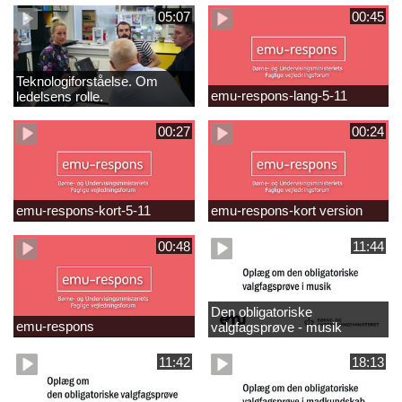
05:07
00:45
Teknologiforståelse. Om
emu-respons-lang-5-11
ledelsens rolle.
Sofiendalskolen
00:27
00:24
emu-respons-kort-5-11
emu-respons-kort version
00:48
11:44
Den obligatoriske
emu-respons
valgfagsprøve - musik
11:42
18:13