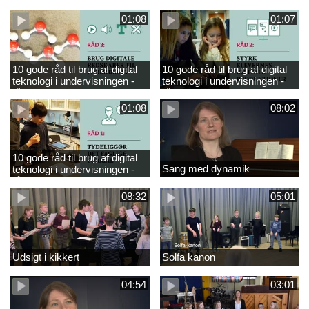
råd 4
råd 5
01:08
01:07
10 gode råd til brug af digital
10 gode råd til brug af digital
teknologi i undervisningen -
teknologi i undervisningen -
råd 3
råd 2
01:08
08:02
10 gode råd til brug af digital
Sang med dynamik
teknologi i undervisningen -
råd 1
08:32
05:01
Udsigt i kikkert
Solfa kanon
04:54
03:01