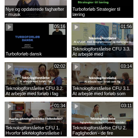
Nye og opdaterede faghæfter
Turboforløb Strategier til
- musik
læring
05:16
01:56
Teknologiforståelse CFU 3.3.
Turboforløb dansk
At arbejde med
designprocesser og
makerspaces
02:02
03:14
Teknologiforståelse CFU 3.2.
Teknologiforståelse CFU 3.1.
At arbejde med forløb i fag
At arbejde med forløb som
fag
01:34
03:11
Teknologiforståelse CFU 1.
Teknologiforståelse CFU 2.
Hvorfor teknologiforståelse i
Fagligheden - de fire