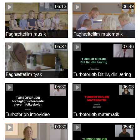
06:13
06:49
Faghæftefilm musik
Faghæftefilm matematik
05:37
07:46
Faghæftefilm tysk
Turboforløb Dit liv, din læring
05:30
06:03
Turboforløb introvideo
Turboforløb matematik
00:30
05:42