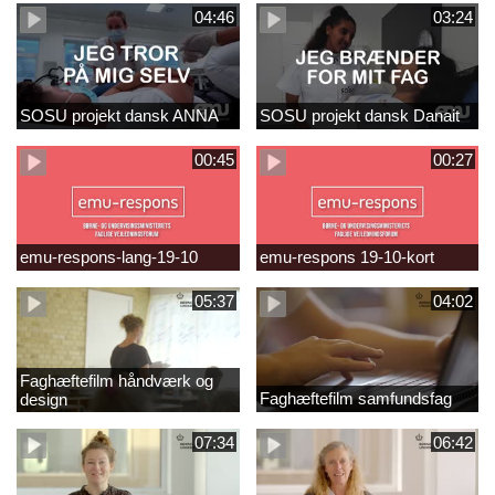
04:46
03:24
SOSU projekt dansk ANNA
SOSU projekt dansk Danait
00:45
00:27
emu-respons-lang-19-10
emu-respons 19-10-kort
05:37
04:02
Faghæftefilm håndværk og
Faghæftefilm samfundsfag
design
07:34
06:42