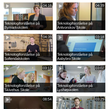
folkeskolen?
kompetenceområder
04:16
04:39
Teknologiforståelse på
Teknologiforståelse på
Bymarkskolen
Antvorskov Skole
04:39
03:18
Teknologiforståelse på
Teknologiforståelse på
Sofiendalskolen
Aabybro Skole
03:12
03:02
Teknologiforståelse på
Teknologiforståelse på
Skivehus Skole
Lyshøjskolen
08:54
03:29