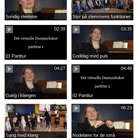
Smidig stemme
Styr på stemmens funktioner
02:39
03:35
01 Partitur
Goddag med puls
04:27
04:48
Gang i klangen
02 Partitur
05:36
06:23
Sang med klang
Nodelære for de små