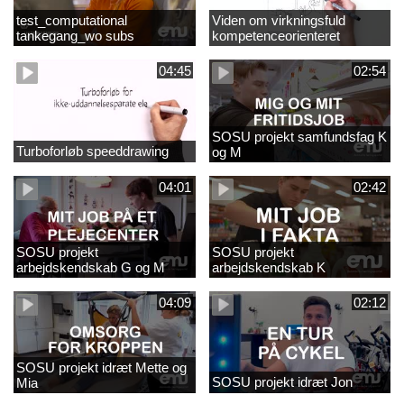
test_computational
Viden om virkningsfuld
tankegang_wo subs
kompetenceorienteret
naturfagsundervisning
04:45
02:54
SOSU projekt samfundsfag K
Turboforløb speeddrawing
og M
04:01
02:42
SOSU projekt
SOSU projekt
arbejdskendskab G og M
arbejdskendskab K
04:09
02:12
SOSU projekt idræt Mette og
SOSU projekt idræt Jon
Mia