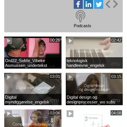
Podcasts
00:26
02:42
Ord22_SoMe_Vibeke
teknologisk
Asmussen_undertekst
handleevne_engelsk
03:01
03:15
Digital
Digital design og
myndiggørelse_engelsk
designprocesser_wo subs
03:06
04:08