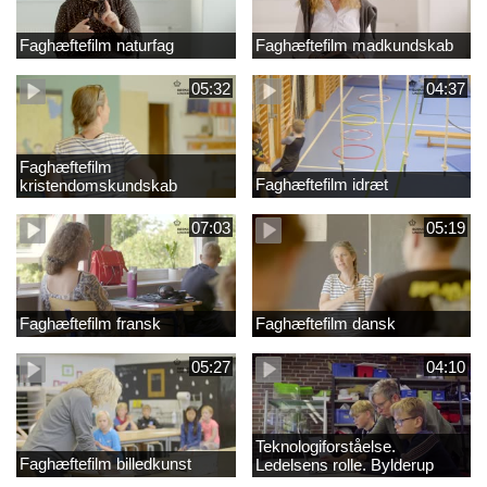
Faghæftefilm naturfag
Faghæftefilm madkundskab
05:32
04:37
Faghæftefilm
Faghæftefilm idræt
kristendomskundskab
07:03
05:19
Faghæftefilm fransk
Faghæftefilm dansk
05:27
04:10
Teknologiforståelse.
Faghæftefilm billedkunst
Ledelsens rolle. Bylderup
Skole