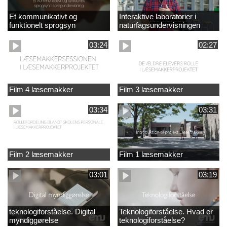
Et kommunikativt og
Interaktive laboratorier i
funktionelt sprogsyn
naturfagsundervisningen
03:24
02:27
Film 4 læsemakker
Film 3 læsemakker
03:34
03:31
Film 2 læsemakker
Film 1 læsemakker
03:01
03:19
teknologiforståelse. Digital
Teknologiforståelse. Hvad er
myndiggørelse
teknologiforståelse?