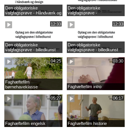
Den obligatoriske
Den obligatoriske
valgfagsprøve - Håndværk og
valgfagsprøve -
design
madkundskab
12:33
12:33
Den obligatoriske
Den obligatoriske
valgfagsprøve - billedkunst
valgfagsprøve - billedkunst
større LK
04:25
03:30
Faghæftefilm
Faghæftefilm intro
børnehaveklasse
05:27
06:17
Faghæftefilm engelsk
Faghæftefilm historie