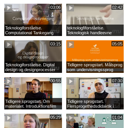
03:06
02:42
Teknologiforståelse.
teknologfiforståelse.
Computational Tankegang
Teknologisk handleevne
03:15
05:05
Teknologiforståelse. Digital
Tidligere sprogstart. Målsprog
design og designprocesser
som undervisningssprog
00:55
07:30
Tidligere sprogstart. Om
Tidligere sprogstart.
materialet. Introduktionsfilm
Flersprogethedsdidaktik i
fransk og tysk
05:29
01:04