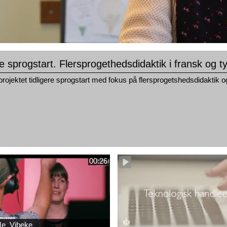
re sprogstart. Flersprogethedsdidaktik i fransk og t
projektet tidligere sprogstart med fokus på flersprogetshedsdidaktik o
00:26
e_Vibeke