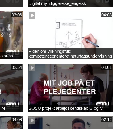
Digital myndiggørelse_engelsk
03:06
04:08
Viden om virkningsfuld
wo subs
kompetenceorienteret naturfagsundervisning
02:54
04:01
g M
SOSU projekt arbejdskendskab G og M
04:09
02:12