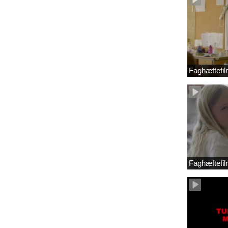
Faghæftefil
Faghæftefil