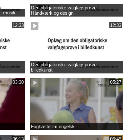
Den obligatoriske valgfagsprøve -
 - musik
Håndværk og design
12:33
12:33
-
Den obligatoriske valgfagsprøve -
billedkunst
03:30
05:27
Faghæftefilm engelsk
06:13
06:49