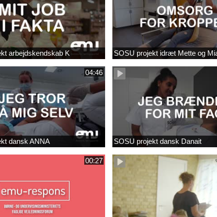
kt arbejdskendskab K
SOSU projekt idræt Mette og Mi
04:46
ekt dansk ANNA
SOSU projekt dansk Danait
00:27