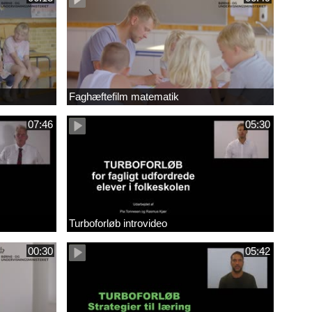
Faghæftefilm matematik
07:46
05:30
Turboforløb introvideo
00:30
05:42