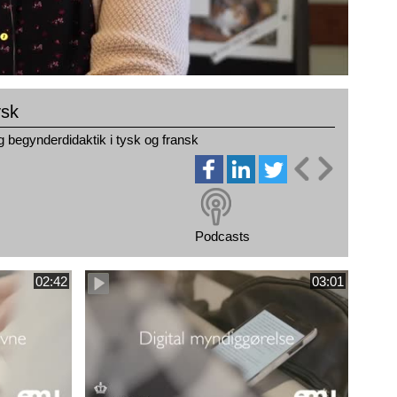
ysk
g begynderdidaktik i tysk og fransk
Podcasts
02:42
03:01