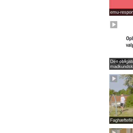
emu-respo
Den obligat
madkundsk
Faghæftefi