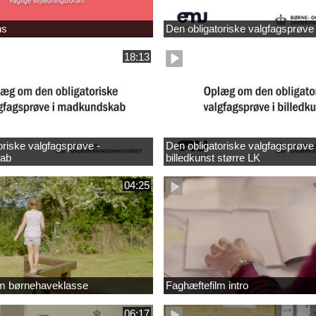
ns
Den obligatoriske valgfagsprøve
18:13
oriske valgfagsprøve -
Den obligatoriske valgfagsprøve 
ab
billedkunst større LK
04:25
lm børnehaveklasse
Faghæftefilm intro
06:17