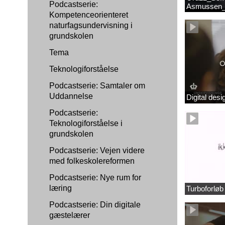
Podcastserie:
Asmussen_
Kompetenceorienteret
naturfagsundervisning i
grundskolen
Tema
Teknologiforståelse
Podcastserie: Samtaler om
Uddannelse
Digital des
Podcastserie:
Teknologiforståelse i
grundskolen
Podcastserie: Vejen videre
med folkeskolereformen
Podcastserie: Nye rum for
læring
Turboforlø
Podcastserie: Din digitale
gæstelærer