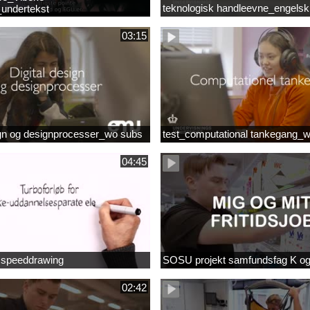
teknologisk handleevne_engelsk
undertekst
03:15
ign og designprocesser_wo subs
test_computational tankegang_
04:45
b speeddrawing
SOSU projekt samfundsfag K o
02:42