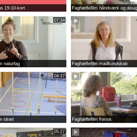
s 19-10-kort
Faghæftefilm håndværk og desi
07:34
m naturfag
Faghæftefilm madkundskab
04:37
m idræt
Faghæftefilm fransk
05:27