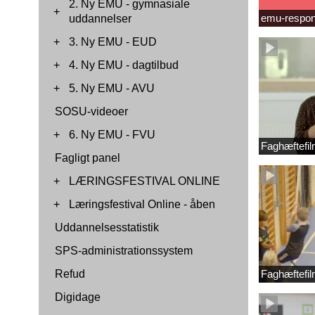
2. Ny EMU - gymnasiale
+
emu-respon
uddannelser
+
3. Ny EMU - EUD
+
4. Ny EMU - dagtilbud
+
5. Ny EMU - AVU
SOSU-videoer
+
6. Ny EMU - FVU
Faghæftefil
Fagligt panel
+
LÆRINGSFESTIVAL ONLINE
+
Læringsfestival Online - åben
Uddannelsesstatistik
SPS-administrationssystem
Refud
Faghæftefil
Digidage