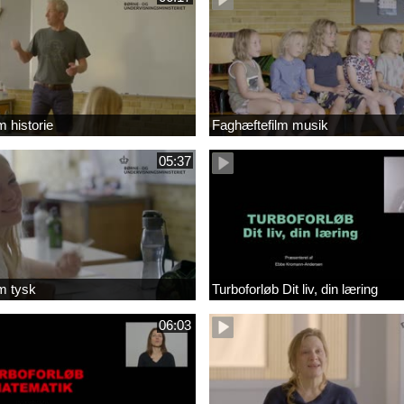
m historie
Faghæftefilm musik
05:37
m tysk
Turboforløb Dit liv, din læring
06:03