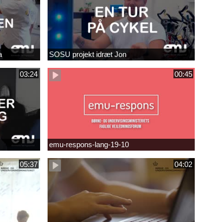
a
SOSU projekt idræt Jon
03:24
00:45
emu-respons-lang-19-10
05:37
04:02