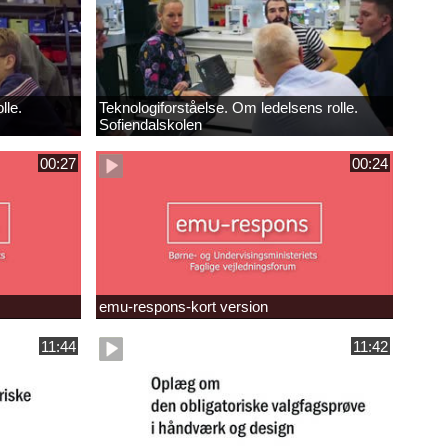
lle.
Teknologiforståelse. Om ledelsens rolle.
Sofiendalskolen
00:27
00:24
emu-respons-kort version
11:44
11:42