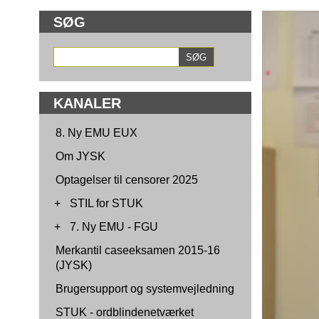
SØG
KANALER
8. Ny EMU EUX
Om JYSK
Optagelser til censorer 2025
+
STIL for STUK
+
7. Ny EMU - FGU
Merkantil caseeksamen 2015-16
(JYSK)
Brugersupport og systemvejledning
STUK - ordblindenetværket