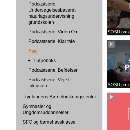
Podcastserie:
Undersøgelsesbaseret
naturfagsundervisning i
grundskolen
Podcastserie: Viden Om
SOSU proje
Podcastserie: Klar tale
Fag
+
Højreboks
Podcastserie: Befrielsen
Podcastserie: Veje til
SOSU proj
inklusion
Trygfondens Børneforskningscenter
Gymnasier og
Ungdomsuddannelser
SFO og børnehaveklasse