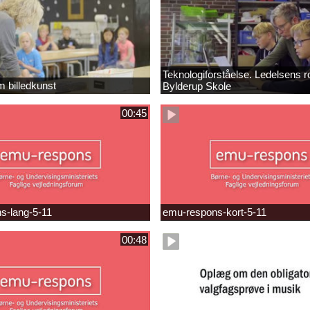
Teknologiforståelse. Ledelsens ro
m billedkunst
Bylderup Skole
00:45
s-lang-5-11
emu-respons-kort-5-11
00:48