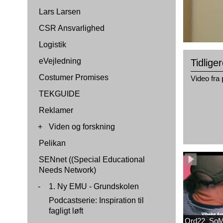
Lars Larsen
CSR Ansvarlighed
Logistik
eVejledning
Tidlige
Costumer Promises
Video fra 
TEKGUIDE
Reklamer
+
Viden og forskning
Pelikan
SENnet ((Special Educational
Needs Network)
-
1. Ny EMU - Grundskolen
Podcastserie: Inspiration til
fagligt løft
Ord22_SoM