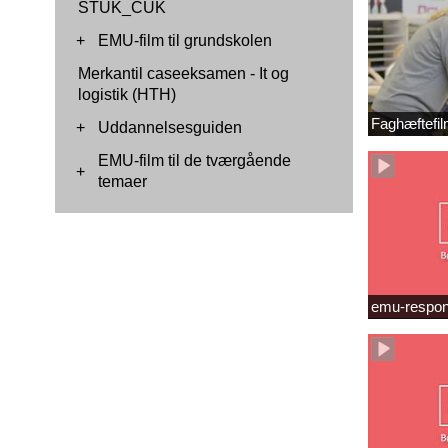
STUK_CUK
+
EMU-film til grundskolen
Merkantil caseeksamen - It og
logistik (HTH)
Faghæftefil
+
Uddannelsesguiden
EMU-film til de tværgående
+
temaer
emu-respon