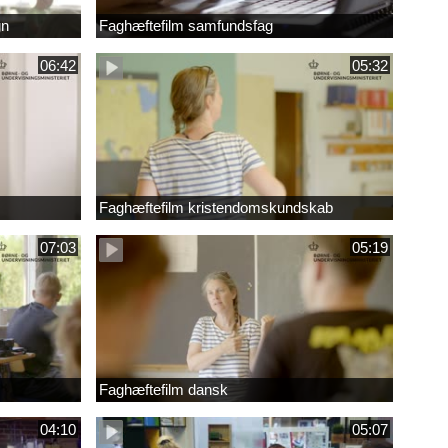
gn
Faghæftefilm samfundsfag
06:42
05:32
Faghæftefilm kristendomskundskab
07:03
05:19
Faghæftefilm dansk
04:10
05:07