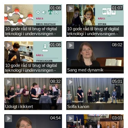
råd 4
råd 5
01:08
01:07
10 gode råd til brug af digital
10 gode råd til brug af digital
teknologi i undervisningen -
teknologi i undervisningen -
råd 3
råd 2
01:08
08:02
10 gode råd til brug af digital
Sang med dynamik
teknologi i undervisningen -
råd 1
08:32
05:01
Udsigt i kikkert
Solfa kanon
04:54
03:01