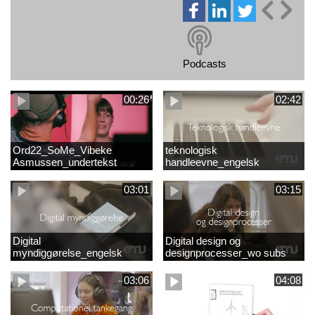
Podcasts
00:26
02:42
Ord22_SoMe_Vibeke
teknologisk
Asmussen_undertekst
handleevne_engelsk
03:01
03:15
Digital
Digital design og
myndiggørelse_engelsk
designprocesser_wo subs
03:06
04:08