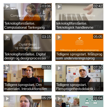
03:06
02:42
Teknologiforståelse.
teknologfiforståelse.
Computational Tankegang
Teknologisk handleevne
03:15
05:05
Teknologiforståelse. Digital
Tidligere sprogstart. Målsprog
design og designprocesser
som undervisningssprog
00:55
07:30
Tidligere sprogstart. Om
Tidligere sprogstart.
materialet. Introduktionsfilm
Flersprogethedsdidaktik i
fransk og tysk
05:29
01:04