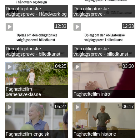
Den obligatoriske
Den obligatoriske
valgfagsprøve - Håndværk og
valgfagsprøve -
design
madkundskab
12:33
12:33
Den obligatoriske
Den obligatoriske
valgfagsprøve - billedkunst
valgfagsprøve - billedkunst
større LK
04:25
03:30
Faghæftefilm
Faghæftefilm intro
børnehaveklasse
05:27
06:17
Faghæftefilm engelsk
Faghæftefilm historie