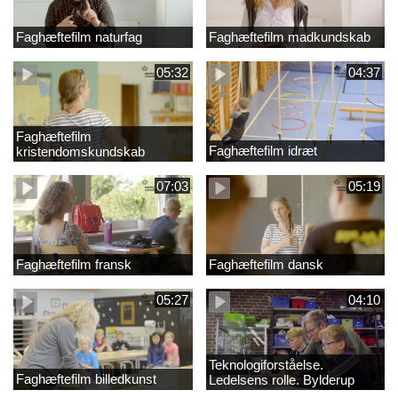
Faghæftefilm naturfag
Faghæftefilm madkundskab
05:32
04:37
Faghæftefilm
Faghæftefilm idræt
kristendomskundskab
07:03
05:19
Faghæftefilm fransk
Faghæftefilm dansk
05:27
04:10
Teknologiforståelse.
Faghæftefilm billedkunst
Ledelsens rolle. Bylderup
Skole