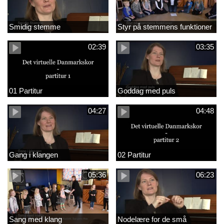
Smidig stemme
Styr på stemmens funktioner
02:39
03:35
01 Partitur
Goddag med puls
04:27
04:48
Gang i klangen
02 Partitur
05:36
06:23
Sang med klang
Nodelære for de små