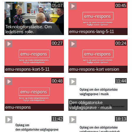
05:07
00:45
Teknologiforståelse. Om
emu-respons-lang-5-11
ledelsens rolle.
Sofiendalskolen
00:27
00:24
emu-respons-kort-5-11
emu-respons-kort version
00:48
11:44
Den obligatoriske
emu-respons
valgfagsprøve - musik
11:42
18:13