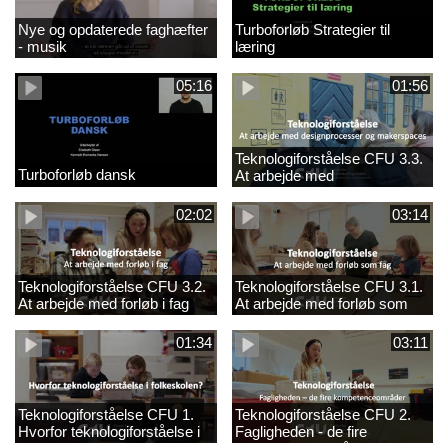
Nye og opdaterede faghæfter
Turboforløb Strategier til
- musik
læring
05:16
01:56
Teknologiforståelse CFU 3.3.
Turboforløb dansk
At arbejde med
designprocesser og
makerspaces
02:02
03:14
Teknologiforståelse CFU 3.2.
Teknologiforståelse CFU 3.1.
At arbejde med forløb i fag
At arbejde med forløb som
fag
01:34
03:11
Teknologiforståelse CFU 1.
Teknologiforståelse CFU 2.
Hvorfor teknologiforståelse i
Fagligheden - de fire