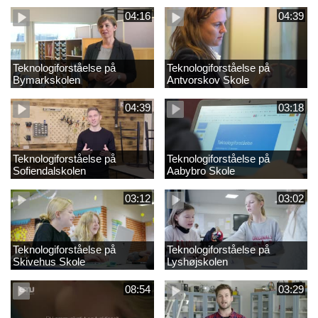
folkeskolen?
kompetenceområder
04:16
04:39
Teknologiforståelse på
Teknologiforståelse på
Bymarkskolen
Antvorskov Skole
04:39
03:18
Teknologiforståelse på
Teknologiforståelse på
Sofiendalskolen
Aabybro Skole
03:12
03:02
Teknologiforståelse på
Teknologiforståelse på
Skivehus Skole
Lyshøjskolen
08:54
03:29