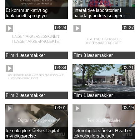
Et kommunikativt og
Interaktive laboratorier i
funktionelt sprogsyn
naturfagsundervisningen
03:24
02:27
Film 4 læsemakker
Film 3 læsemakker
03:34
03:31
Film 2 læsemakker
Film 1 læsemakker
03:01
03:19
teknologiforståelse. Digital
Teknologiforståelse. Hvad er
myndiggørelse
teknologiforståelse?