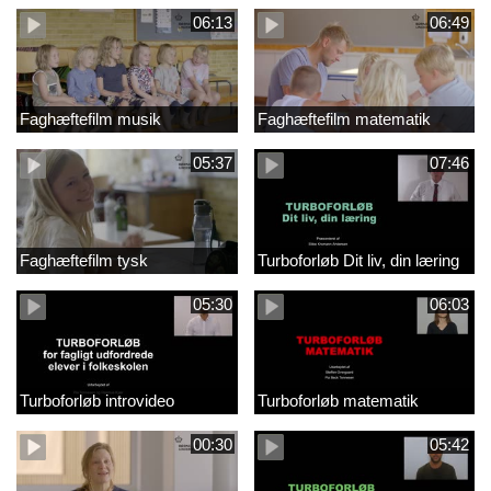
06:13
06:49
Faghæftefilm musik
Faghæftefilm matematik
05:37
07:46
Faghæftefilm tysk
Turboforløb Dit liv, din læring
05:30
06:03
Turboforløb introvideo
Turboforløb matematik
00:30
05:42