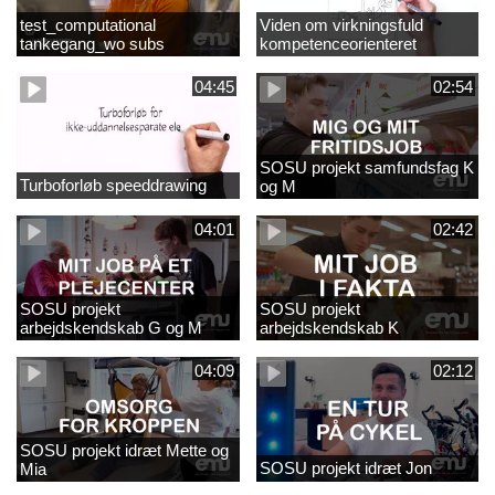
test_computational
Viden om virkningsfuld
tankegang_wo subs
kompetenceorienteret
naturfagsundervisning
04:45
02:54
SOSU projekt samfundsfag K
Turboforløb speeddrawing
og M
04:01
02:42
SOSU projekt
SOSU projekt
arbejdskendskab G og M
arbejdskendskab K
04:09
02:12
SOSU projekt idræt Mette og
SOSU projekt idræt Jon
Mia