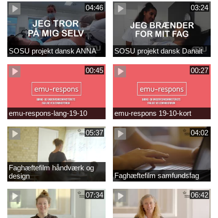
04:46
03:24
SOSU projekt dansk ANNA
SOSU projekt dansk Danait
00:45
00:27
emu-respons-lang-19-10
emu-respons 19-10-kort
05:37
04:02
Faghæftefilm håndværk og
Faghæftefilm samfundsfag
design
07:34
06:42