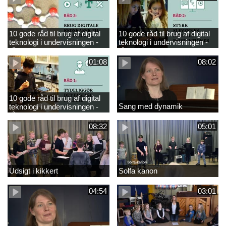
10 gode råd til brug af digital
10 gode råd til brug af digital
teknologi i undervisningen -
teknologi i undervisningen -
råd 3
råd 2
01:08
08:02
10 gode råd til brug af digital
Sang med dynamik
teknologi i undervisningen -
råd 1
08:32
05:01
Udsigt i kikkert
Solfa kanon
04:54
03:01