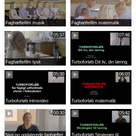
Faghæftefilm musik
Faghæftefilm matematik
05:37
07:46
Faghæftefilm tysk
Turboforløb Dit liv, din læring
05:30
06:03
Turboforløb introvideo
Turboforløb matematik
00:30
05:42
Nye og opdaterede faghæfter
Turboforløb Strategier til