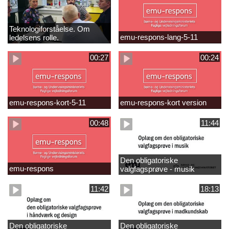
Teknologiforståelse. Om
emu-respons-lang-5-11
ledelsens rolle.
Sofiendalskolen
00:27
00:24
emu-respons-kort-5-11
emu-respons-kort version
00:48
11:44
Den obligatoriske
emu-respons
valgfagsprøve - musik
11:42
18:13
Den obligatoriske
Den obligatoriske