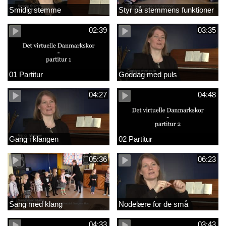
Smidig stemme
Styr på stemmens funktioner
02:39
03:35
01 Partitur
Goddag med puls
04:27
04:48
Gang i klangen
02 Partitur
05:36
06:23
Sang med klang
Nodelære for de små
04:33
03:43