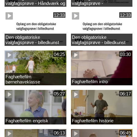
valgfagsprøve - Håndværk og
valgfagsprøve -
design
madkundskab
12:33
12:33
Den obligatoriske
Den obligatoriske
valgfagsprøve - billedkunst
valgfagsprøve - billedkunst
større LK
04:25
03:30
Faghæftefilm
Faghæftefilm intro
børnehaveklasse
05:27
06:17
Faghæftefilm engelsk
Faghæftefilm historie
06:13
06:49