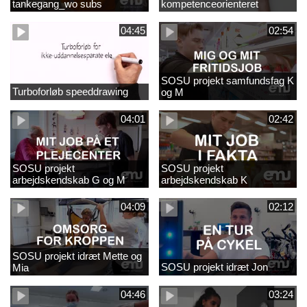
tankegang_wo subs
kompetenceorienteret
naturfagsundervisning
04:45
02:54
SOSU projekt samfundsfag K
Turboforløb speeddrawing
og M
04:01
02:42
SOSU projekt
SOSU projekt
arbejdskendskab G og M
arbejdskendskab K
04:09
02:12
SOSU projekt idræt Mette og
SOSU projekt idræt Jon
Mia
04:46
03:24