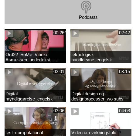
Podcasts
00:26
02:42
Ord22_SoMe_Vibeke
teknologisk
Asmussen_undertekst
handleevne_engelsk
03:01
03:15
Digital
Digital design og
myndiggørelse_engelsk
designprocesser_wo subs
03:06
04:08
test_computational
Viden om virkningsfuld