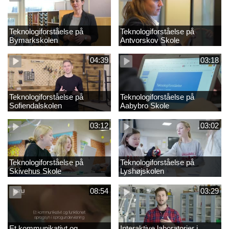
Teknologiforståelse på
Teknologiforståelse på
Bymarkskolen
Antvorskov Skole
04:39
03:18
Teknologiforståelse på
Teknologiforståelse på
Sofiendalskolen
Aabybro Skole
03:12
03:02
Teknologiforståelse på
Teknologiforståelse på
Skivehus Skole
Lyshøjskolen
08:54
03:29
Et kommunikativt og
Interaktive laboratorier i