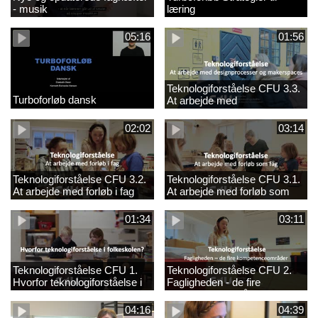
- musik
læring
05:16
01:56
Teknologiforståelse CFU 3.3.
Turboforløb dansk
At arbejde med
designprocesser og
makerspaces
02:02
03:14
Teknologiforståelse CFU 3.2.
Teknologiforståelse CFU 3.1.
At arbejde med forløb i fag
At arbejde med forløb som
fag
01:34
03:11
Teknologiforståelse CFU 1.
Teknologiforståelse CFU 2.
Hvorfor teknologiforståelse i
Fagligheden - de fire
folkeskolen?
kompetenceområder
04:16
04:39