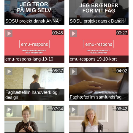
SOSU projekt dansk ANNA
SOSU projekt dansk Danait
00:45
00:27
emu-respons-lang-19-10
emu-respons 19-10-kort
05:37
04:02
Faghæftefilm håndværk og
Faghæftefilm samfundsfag
design
07:34
06:42