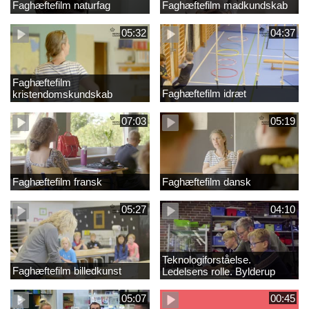
Faghæftefilm naturfag
Faghæftefilm madkundskab
05:32
04:37
Faghæftefilm
Faghæftefilm idræt
kristendomskundskab
07:03
05:19
Faghæftefilm fransk
Faghæftefilm dansk
05:27
04:10
Teknologiforståelse.
Faghæftefilm billedkunst
Ledelsens rolle. Bylderup
Skole
05:07
00:45