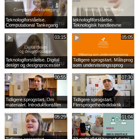
Teknologiforståelse.
teknologfiforståelse.
Computational Tankegang
Teknologisk handleevne
03:15
05:05
Teknologiforståelse. Digital
Tidligere sprogstart. Målsprog
design og designprocesser
som undervisningssprog
00:55
07:30
Tidligere sprogstart. Om
Tidligere sprogstart.
materialet. Introduktionsfilm
Flersprogethedsdidaktik i
fransk og tysk
05:29
01:04