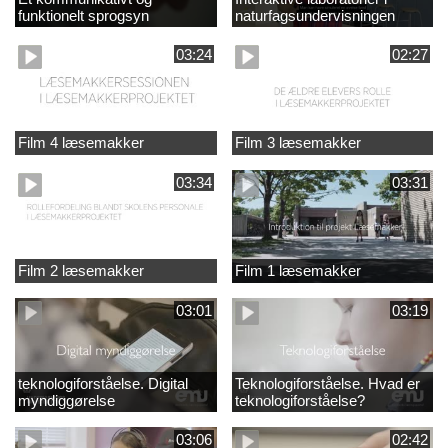
funktionelt sprogsyn
naturfagsundervisningen
03:24
02:27
Film 4 læsemakker
Film 3 læsemakker
03:34
03:31
Film 2 læsemakker
Film 1 læsemakker
03:01
03:19
teknologiforståelse. Digital
Teknologiforståelse. Hvad er
myndiggørelse
teknologiforståelse?
03:06
02:42