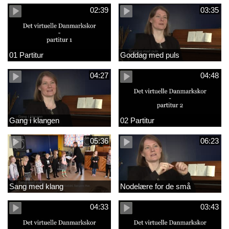
02:39
03:35
01 Partitur
Goddag med puls
04:27
04:48
Gang i klangen
02 Partitur
05:36
06:23
Sang med klang
Nodelære for de små
04:33
03:43