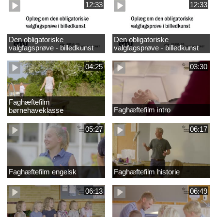
12:33
12:33
Den obligatoriske
Den obligatoriske
valgfagsprøve - billedkunst
valgfagsprøve - billedkunst
større LK
04:25
03:30
Faghæftefilm
Faghæftefilm intro
børnehaveklasse
05:27
06:17
Faghæftefilm engelsk
Faghæftefilm historie
06:13
06:49