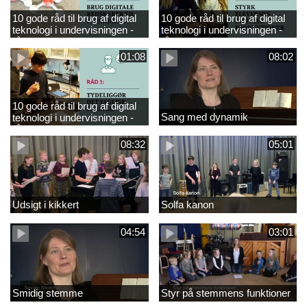
10 gode råd til brug af digital
10 gode råd til brug af digital
teknologi i undervisningen -
teknologi i undervisningen -
råd 3
råd 2
01:08
08:02
10 gode råd til brug af digital
Sang med dynamik
teknologi i undervisningen -
råd 1
08:32
05:01
Udsigt i kikkert
Solfa kanon
04:54
03:01
Smidig stemme
Styr på stemmens funktioner