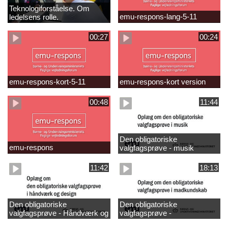
Teknologiforståelse. Om
emu-respons-lang-5-11
ledelsens rolle.
Sofiendalskolen
00:27
00:24
emu-respons-kort-5-11
emu-respons-kort version
00:48
11:44
Den obligatoriske
emu-respons
valgfagsprøve - musik
11:42
18:13
Den obligatoriske
Den obligatoriske
valgfagsprøve - Håndværk og
valgfagsprøve -
design
madkundskab