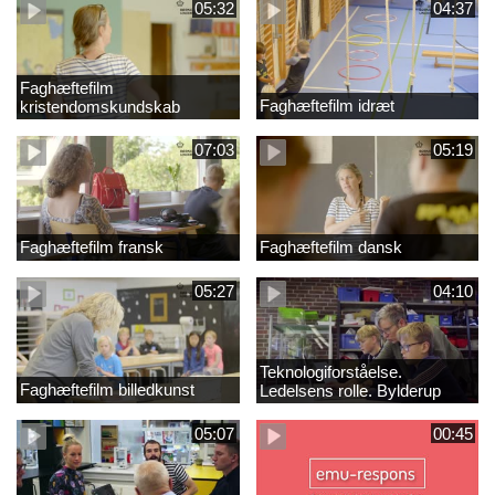
05:32
04:37
Faghæftefilm
Faghæftefilm idræt
kristendomskundskab
07:03
05:19
Faghæftefilm fransk
Faghæftefilm dansk
05:27
04:10
Teknologiforståelse.
Faghæftefilm billedkunst
Ledelsens rolle. Bylderup
Skole
05:07
00:45