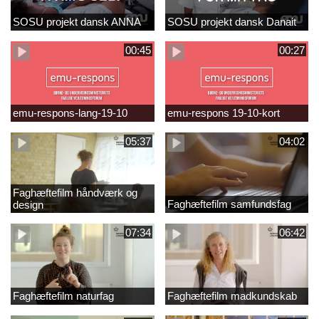
SOSU projekt dansk ANNA
SOSU projekt dansk Danait
00:45
00:27
emu-respons-lang-19-10
emu-respons 19-10-kort
05:37
04:02
Faghæftefilm håndværk og
Faghæftefilm samfundsfag
design
07:34
06:42
Faghæftefilm naturfag
Faghæftefilm madkundskab