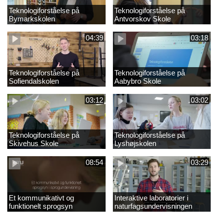
Teknologiforståelse på
Teknologiforståelse på
Bymarkskolen
Antvorskov Skole
04:39
03:18
Teknologiforståelse på
Teknologiforståelse på
Sofiendalskolen
Aabybro Skole
03:12
03:02
Teknologiforståelse på
Teknologiforståelse på
Skivehus Skole
Lyshøjskolen
08:54
03:29
Et kommunikativt og
Interaktive laboratorier i
funktionelt sprogsyn
naturfagsundervisningen