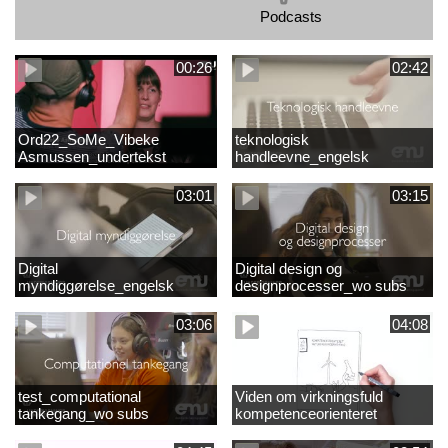
Podcasts
00:26
02:42
Ord22_SoMe_Vibeke
teknologisk
Asmussen_undertekst
handleevne_engelsk
03:01
03:15
Digital
Digital design og
myndiggørelse_engelsk
designprocesser_wo subs
03:06
04:08
test_computational
Viden om virkningsfuld
tankegang_wo subs
kompetenceorienteret
naturfagsundervisning