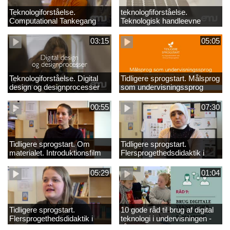
Teknologiforståelse.
teknologfiforståelse.
Computational Tankegang
Teknologisk handleevne
03:15
05:05
Teknologiforståelse. Digital
Tidligere sprogstart. Målsprog
design og designprocesser
som undervisningssprog
00:55
07:30
Tidligere sprogstart. Om
Tidligere sprogstart.
materialet. Introduktionsfilm
Flersprogethedsdidaktik i
fransk og tysk
05:29
01:04
Tidligere sprogstart.
10 gode råd til brug af digital
Flersprogethedsdidaktik i
teknologi i undervisningen -
engelsk
råd 9