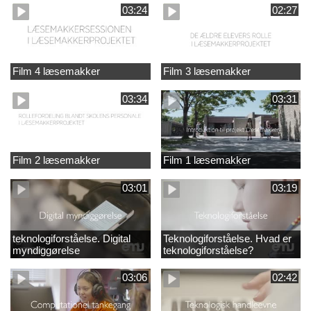
03:24
02:27
Film 4 læsemakker
Film 3 læsemakker
03:34
03:31
Film 2 læsemakker
Film 1 læsemakker
03:01
03:19
teknologiforståelse. Digital
Teknologiforståelse. Hvad er
myndiggørelse
teknologiforståelse?
03:06
02:42