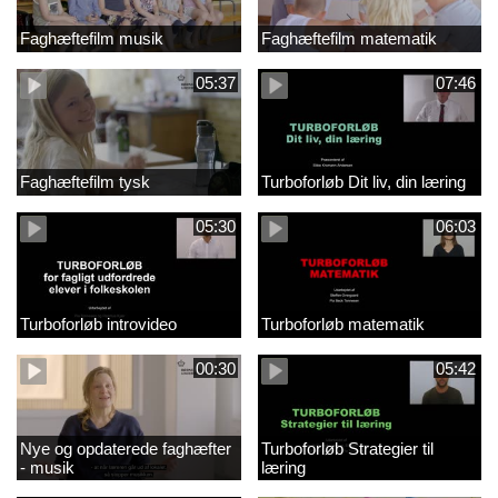
Faghæftefilm musik
Faghæftefilm matematik
05:37
07:46
Faghæftefilm tysk
Turboforløb Dit liv, din læring
05:30
06:03
Turboforløb introvideo
Turboforløb matematik
00:30
05:42
Nye og opdaterede faghæfter
Turboforløb Strategier til
- musik
læring