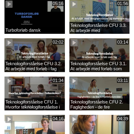
05:16
01:56
Teknologiforståelse CFU 3.3.
Turboforløb dansk
At arbejde med
designprocesser og
makerspaces
02:02
03:14
Teknologiforståelse CFU 3.2.
Teknologiforståelse CFU 3.1.
At arbejde med forløb i fag
At arbejde med forløb som
fag
01:34
03:11
Teknologiforståelse CFU 1.
Teknologiforståelse CFU 2.
Hvorfor teknologiforståelse i
Fagligheden - de fire
folkeskolen?
kompetenceområder
04:16
04:39