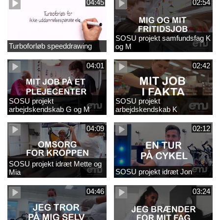
04:45
02:54
SOSU projekt samfundsfag K
Turboforløb speeddrawing
og M
04:01
02:42
SOSU projekt
SOSU projekt
arbejdskendskab G og M
arbejdskendskab K
04:09
02:12
SOSU projekt idræt Mette og
SOSU projekt idræt Jon
Mia
04:46
03:24