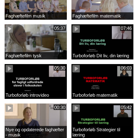
Faghæftefilm musik
Faghæftefilm matematik
05:37
07:46
Faghæftefilm tysk
Turboforløb Dit liv, din læring
05:30
06:03
Turboforløb introvideo
Turboforløb matematik
00:30
05:42
Nye og opdaterede faghæfter
Turboforløb Strategier til
- musik
læring