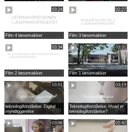
03:24
02:27
Film 4 læsemakker
Film 3 læsemakker
03:34
03:31
Film 2 læsemakker
Film 1 læsemakker
03:01
03:19
teknologiforståelse. Digital
Teknologiforståelse. Hvad er
myndiggørelse
teknologiforståelse?
03:06
02:42