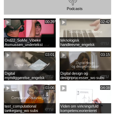
Podcasts
00:26
02:42
Ord22_SoMe_Vibeke
teknologisk
Asmussen_undertekst
handleevne_engelsk
03:01
03:15
Digital
Digital design og
myndiggørelse_engelsk
designprocesser_wo subs
03:06
04:08
test_computational
Viden om virkningsfuld
tankegang_wo subs
kompetenceorienteret
naturfagsundervisning