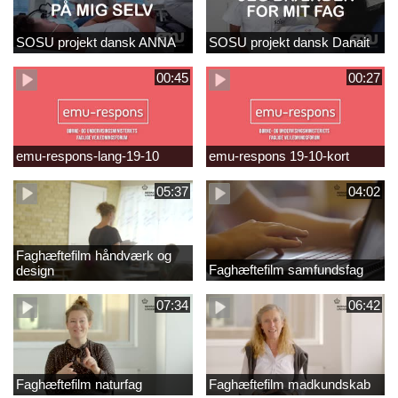
SOSU projekt dansk ANNA
SOSU projekt dansk Danait
00:45
00:27
emu-respons-lang-19-10
emu-respons 19-10-kort
05:37
04:02
Faghæftefilm håndværk og
Faghæftefilm samfundsfag
design
07:34
06:42
Faghæftefilm naturfag
Faghæftefilm madkundskab