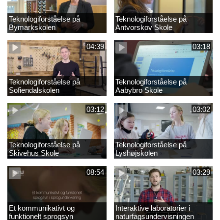
Teknologiforståelse på
Teknologiforståelse på
Bymarkskolen
Antvorskov Skole
04:39
03:18
Teknologiforståelse på
Teknologiforståelse på
Sofiendalskolen
Aabybro Skole
03:12
03:02
Teknologiforståelse på
Teknologiforståelse på
Skivehus Skole
Lyshøjskolen
08:54
03:29
Et kommunikativt og
Interaktive laboratorier i
funktionelt sprogsyn
naturfagsundervisningen