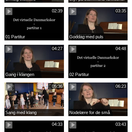
02:39
03:35
01 Partitur
Goddag med puls
04:27
04:48
Gang i klangen
02 Partitur
05:36
06:23
Sang med klang
Nodelære for de små
04:33
03:43