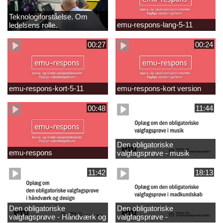
Teknologiforståelse. Om
emu-respons-lang-5-11
ledelsens rolle.
Sofiendalskolen
00:27
00:24
emu-respons-kort-5-11
emu-respons-kort version
00:48
11:44
Den obligatoriske
emu-respons
valgfagsprøve - musik
11:42
18:13
Den obligatoriske
Den obligatoriske
valgfagsprøve - Håndværk og
valgfagsprøve -