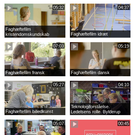
05:32
04:37
Faghæftefilm
Faghæftefilm idræt
kristendomskundskab
07:03
05:19
Faghæftefilm fransk
Faghæftefilm dansk
05:27
04:10
Teknologiforståelse.
Faghæftefilm billedkunst
Ledelsens rolle. Bylderup
Skole
05:07
00:45