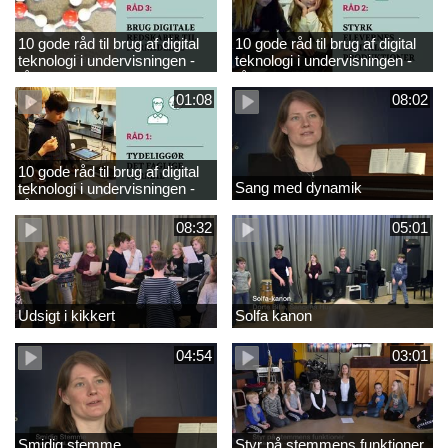
10 gode råd til brug af digital
10 gode råd til brug af digital
teknologi i undervisningen -
teknologi i undervisningen -
råd 3
råd 2
01:08
08:02
10 gode råd til brug af digital
Sang med dynamik
teknologi i undervisningen -
råd 1
08:32
05:01
Udsigt i kikkert
Solfa kanon
04:54
03:01
Smidig stemme
Styr på stemmens funktioner