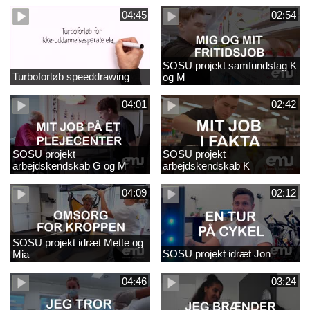
04:45
02:54
SOSU projekt samfundsfag K
Turboforløb speeddrawing
og M
04:01
02:42
SOSU projekt
SOSU projekt
arbejdskendskab G og M
arbejdskendskab K
04:09
02:12
SOSU projekt idræt Mette og
SOSU projekt idræt Jon
Mia
04:46
03:24