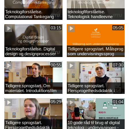
Teknologiforståelse.
teknologfiforståelse.
Computational Tankegang
Teknologisk handleevne
03:15
05:05
Teknologiforståelse. Digital
Tidligere sprogstart. Målsprog
design og designprocesser
som undervisningssprog
00:55
07:30
Tidligere sprogstart. Om
Tidligere sprogstart.
materialet. Introduktionsfilm
Flersprogethedsdidaktik i
fransk og tysk
05:29
01:04
Tidligere sprogstart.
10 gode råd til brug af digital
Flersprogethedsdidaktik i
teknologi i undervisningen -