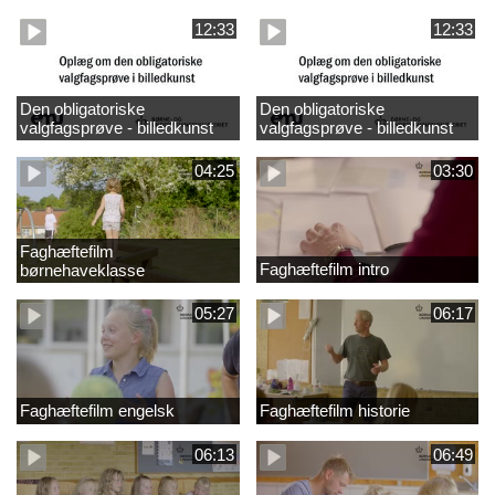
design
madkundskab
12:33
12:33
Den obligatoriske
Den obligatoriske
valgfagsprøve - billedkunst
valgfagsprøve - billedkunst
større LK
04:25
03:30
Faghæftefilm
Faghæftefilm intro
børnehaveklasse
05:27
06:17
Faghæftefilm engelsk
Faghæftefilm historie
06:13
06:49