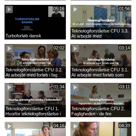
05:16
01:56
Teknologiforståelse CFU 3.3.
Turboforløb dansk
At arbejde med
designprocesser og
makerspaces
02:02
03:14
Teknologiforståelse CFU 3.2.
Teknologiforståelse CFU 3.1.
At arbejde med forløb i fag
At arbejde med forløb som
fag
01:34
03:11
Teknologiforståelse CFU 1.
Teknologiforståelse CFU 2.
Hvorfor teknologiforståelse i
Fagligheden - de fire
folkeskolen?
kompetenceområder
04:16
04:39