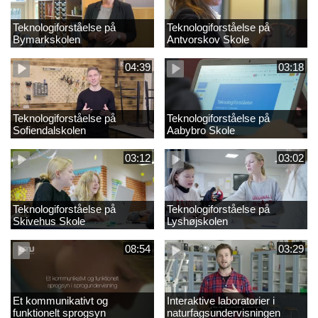
Teknologiforståelse på
Teknologiforståelse på
Bymarkskolen
Antvorskov Skole
04:39
03:18
Teknologiforståelse på
Teknologiforståelse på
Sofiendalskolen
Aabybro Skole
03:12
03:02
Teknologiforståelse på
Teknologiforståelse på
Skivehus Skole
Lyshøjskolen
08:54
03:29
Et kommunikativt og
Interaktive laboratorier i
funktionelt sprogsyn
naturfagsundervisningen