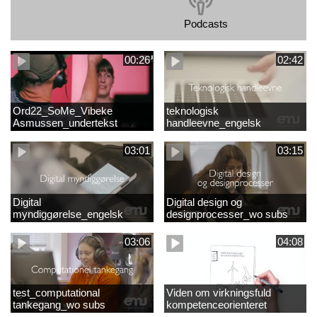
Podcasts
00:26
02:42
Ord22_SoMe_Vibeke
teknologisk
Asmussen_undertekst
handleevne_engelsk
03:01
03:15
Digital
Digital design og
myndiggørelse_engelsk
designprocesser_wo subs
03:06
04:08
test_computational
Viden om virkningsfuld
tankegang_wo subs
kompetenceorienteret
naturfagsundervisning