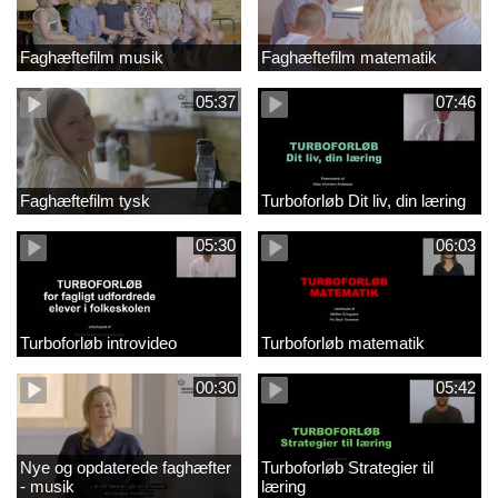
Faghæftefilm musik
Faghæftefilm matematik
05:37
07:46
Faghæftefilm tysk
Turboforløb Dit liv, din læring
05:30
06:03
Turboforløb introvideo
Turboforløb matematik
00:30
05:42
Nye og opdaterede faghæfter
Turboforløb Strategier til
- musik
læring