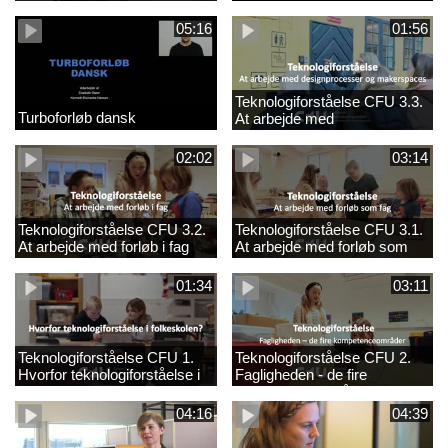
05:16
01:56
Teknologiforståelse CFU 3.3.
Turboforløb dansk
At arbejde med
designprocesser og
makerspaces
02:02
03:14
Teknologiforståelse CFU 3.2.
Teknologiforståelse CFU 3.1.
At arbejde med forløb i fag
At arbejde med forløb som
fag
01:34
03:11
Teknologiforståelse CFU 1.
Teknologiforståelse CFU 2.
Hvorfor teknologiforståelse i
Fagligheden - de fire
folkeskolen?
kompetenceområder
04:16
04:39