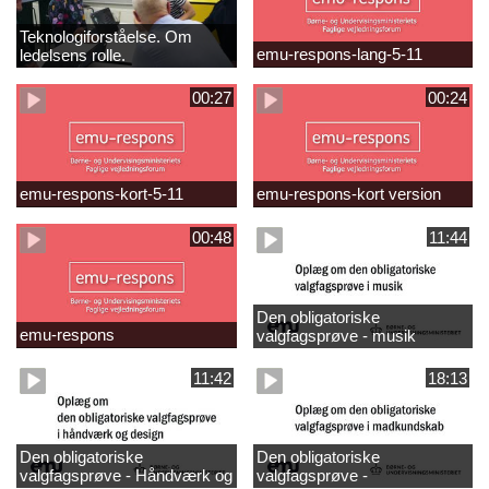
Teknologiforståelse. Om
emu-respons-lang-5-11
ledelsens rolle.
Sofiendalskolen
00:27
00:24
emu-respons-kort-5-11
emu-respons-kort version
00:48
11:44
Den obligatoriske
emu-respons
valgfagsprøve - musik
11:42
18:13
Den obligatoriske
Den obligatoriske
valgfagsprøve - Håndværk og
valgfagsprøve -