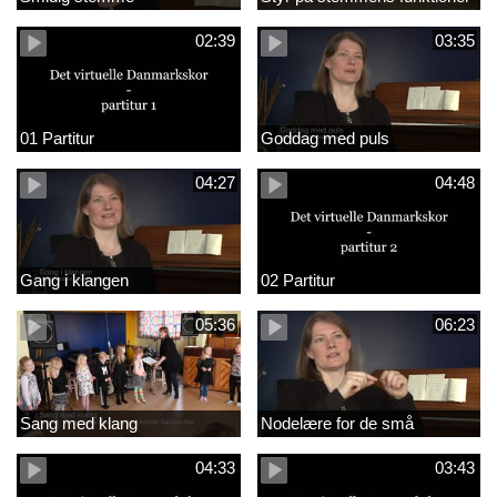
02:39
03:35
01 Partitur
Goddag med puls
04:27
04:48
Gang i klangen
02 Partitur
05:36
06:23
Sang med klang
Nodelære for de små
04:33
03:43