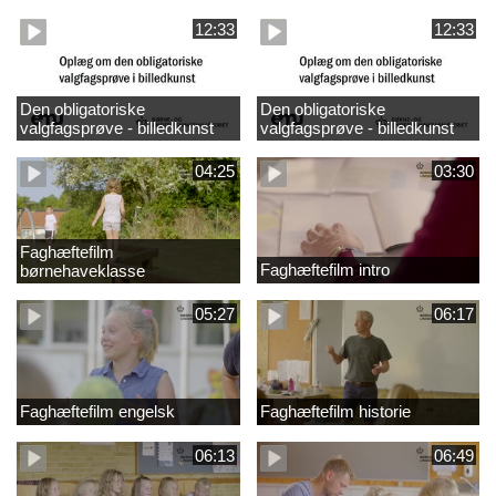
design
madkundskab
12:33
12:33
Den obligatoriske
Den obligatoriske
valgfagsprøve - billedkunst
valgfagsprøve - billedkunst
større LK
04:25
03:30
Faghæftefilm
Faghæftefilm intro
børnehaveklasse
05:27
06:17
Faghæftefilm engelsk
Faghæftefilm historie
06:13
06:49