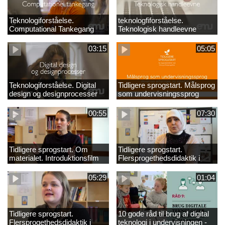
Teknologiforståelse.
teknologfiforståelse.
Computational Tankegang
Teknologisk handleevne
03:15
05:05
Teknologiforståelse. Digital
Tidligere sprogstart. Målsprog
design og designprocesser
som undervisningssprog
00:55
07:30
Tidligere sprogstart. Om
Tidligere sprogstart.
materialet. Introduktionsfilm
Flersprogethedsdidaktik i
fransk og tysk
05:29
01:04
Tidligere sprogstart.
10 gode råd til brug af digital
Flersprogethedsdidaktik i
teknologi i undervisningen -