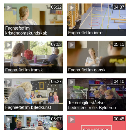
05:32
04:37
Faghæftefilm
Faghæftefilm idræt
kristendomskundskab
07:03
05:19
Faghæftefilm fransk
Faghæftefilm dansk
05:27
04:10
Teknologiforståelse.
Faghæftefilm billedkunst
Ledelsens rolle. Bylderup
Skole
05:07
00:45