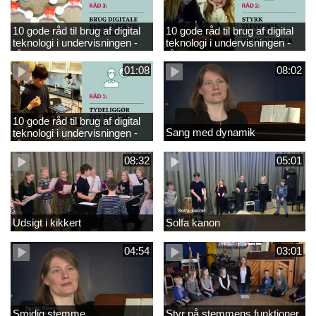
10 gode råd til brug af digital
10 gode råd til brug af digital
teknologi i undervisningen -
teknologi i undervisningen -
råd 3
råd 2
01:08
08:02
10 gode råd til brug af digital
Sang med dynamik
teknologi i undervisningen -
råd 1
08:32
05:01
Udsigt i kikkert
Solfa kanon
04:54
03:01
Smidig stemme
Styr på stemmens funktioner