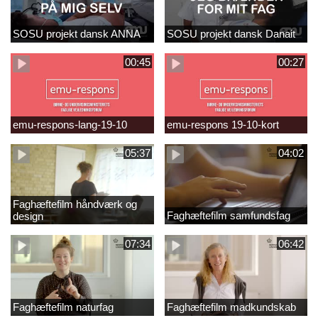
SOSU projekt dansk ANNA
SOSU projekt dansk Danait
00:45
00:27
emu-respons-lang-19-10
emu-respons 19-10-kort
05:37
04:02
Faghæftefilm håndværk og
Faghæftefilm samfundsfag
design
07:34
06:42
Faghæftefilm naturfag
Faghæftefilm madkundskab