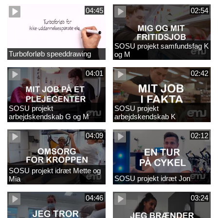
04:45
02:54
SOSU projekt samfundsfag K
Turboforløb speeddrawing
og M
04:01
02:42
SOSU projekt
SOSU projekt
arbejdskendskab G og M
arbejdskendskab K
04:09
02:12
SOSU projekt idræt Mette og
SOSU projekt idræt Jon
Mia
04:46
03:24