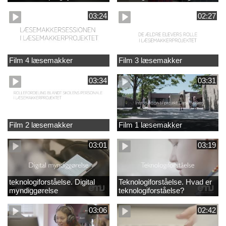
03:24
02:27
Film 4 læsemakker
Film 3 læsemakker
03:34
03:31
Film 2 læsemakker
Film 1 læsemakker
03:01
03:19
teknologiforståelse. Digital
Teknologiforståelse. Hvad er
myndiggørelse
teknologiforståelse?
03:06
02:42