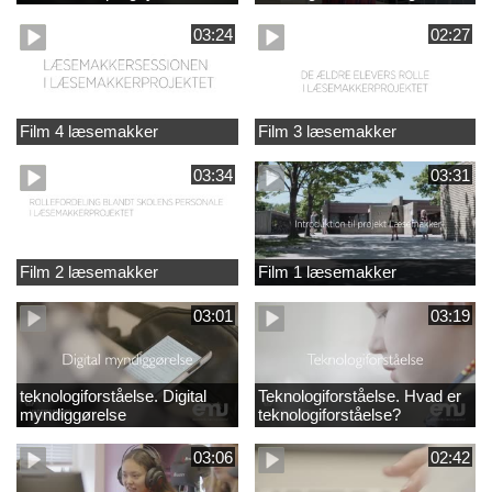
03:24
02:27
Film 4 læsemakker
Film 3 læsemakker
03:34
03:31
Film 2 læsemakker
Film 1 læsemakker
03:01
03:19
teknologiforståelse. Digital
Teknologiforståelse. Hvad er
myndiggørelse
teknologiforståelse?
03:06
02:42