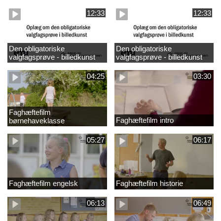
design
madkundskab
12:33
12:33
Den obligatoriske
Den obligatoriske
valgfagsprøve - billedkunst
valgfagsprøve - billedkunst
større LK
04:25
03:30
Faghæftefilm
Faghæftefilm intro
børnehaveklasse
05:27
06:17
Faghæftefilm engelsk
Faghæftefilm historie
06:13
06:49