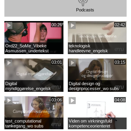
Podcasts
00:26
02:42
Ord22_SoMe_Vibeke
teknologisk
Asmussen_undertekst
handleevne_engelsk
03:01
03:15
Digital
Digital design og
myndiggørelse_engelsk
designprocesser_wo subs
03:06
04:08
test_computational
Viden om virkningsfuld
tankegang_wo subs
kompetenceorienteret
naturfagsundervisning