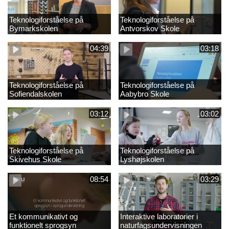
Teknologiforståelse på
Teknologiforståelse på
Bymarkskolen
Antvorskov Skole
04:39
03:18
Teknologiforståelse på
Teknologiforståelse på
Sofiendalskolen
Aabybro Skole
03:12
03:02
Teknologiforståelse på
Teknologiforståelse på
Skivehus Skole
Lyshøjskolen
08:54
03:29
Et kommunikativt og
Interaktive laboratorier i
funktionelt sprogsyn
naturfagsundervisningen