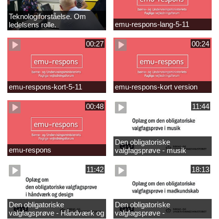
Teknologiforståelse. Om
emu-respons-lang-5-11
ledelsens rolle.
Sofiendalskolen
00:27
00:24
emu-respons-kort-5-11
emu-respons-kort version
00:48
11:44
Den obligatoriske
emu-respons
valgfagsprøve - musik
11:42
18:13
Den obligatoriske
Den obligatoriske
valgfagsprøve - Håndværk og
valgfagsprøve -