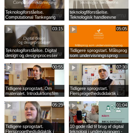
Teknologiforståelse.
teknologfiforståelse.
Computational Tankegang
Teknologisk handleevne
03:15
05:05
Teknologiforståelse. Digital
Tidligere sprogstart. Målsprog
design og designprocesser
som undervisningssprog
00:55
07:30
Tidligere sprogstart. Om
Tidligere sprogstart.
materialet. Introduktionsfilm
Flersprogethedsdidaktik i
fransk og tysk
05:29
01:04
Tidligere sprogstart.
10 gode råd til brug af digital
Flersprogethedsdidaktik i
teknologi i undervisningen -