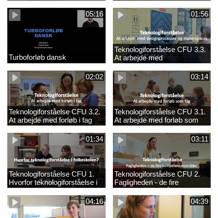
05:16
01:56
Teknologiforståelse CFU 3.3.
Turboforløb dansk
At arbejde med
designprocesser og
makerspaces
02:02
03:14
Teknologiforståelse CFU 3.2.
Teknologiforståelse CFU 3.1.
At arbejde med forløb i fag
At arbejde med forløb som
fag
01:34
03:11
Teknologiforståelse CFU 1.
Teknologiforståelse CFU 2.
Hvorfor teknologiforståelse i
Fagligheden - de fire
folkeskolen?
kompetenceområder
04:16
04:39