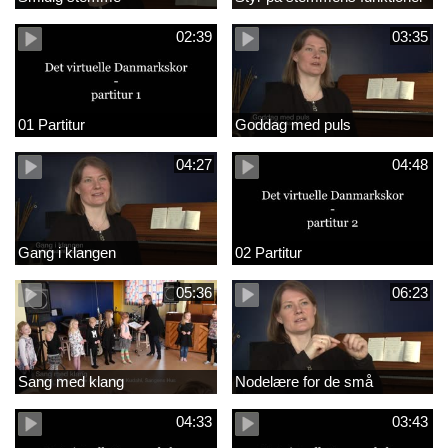
02:39
03:35
01 Partitur
Goddag med puls
04:27
04:48
Gang i klangen
02 Partitur
05:36
06:23
Sang med klang
Nodelære for de små
04:33
03:43