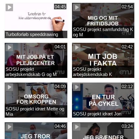
04:45
02:54
SOSU projekt samfundsfag K
Turboforløb speeddrawing
og M
04:01
02:42
SOSU projekt
SOSU projekt
arbejdskendskab G og M
arbejdskendskab K
04:09
02:12
SOSU projekt idræt Mette og
SOSU projekt idræt Jon
Mia
04:46
03:24