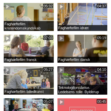
05:32
04:37
Faghæftefilm
Faghæftefilm idræt
kristendomskundskab
07:03
05:19
Faghæftefilm fransk
Faghæftefilm dansk
05:27
04:10
Teknologiforståelse.
Faghæftefilm billedkunst
Ledelsens rolle. Bylderup
Skole
05:07
00:45