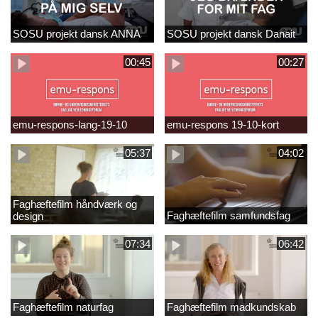
SOSU projekt dansk ANNA
SOSU projekt dansk Danait
00:45
00:27
emu-respons-lang-19-10
emu-respons 19-10-kort
05:37
04:02
Faghæftefilm håndværk og
Faghæftefilm samfundsfag
design
07:34
06:42
Faghæftefilm naturfag
Faghæftefilm madkundskab