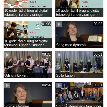
10 gode råd til brug af digital
10 gode råd til brug af digital
teknologi i undervisningen -
teknologi i undervisningen -
råd 3
råd 2
01:08
08:02
10 gode råd til brug af digital
Sang med dynamik
teknologi i undervisningen -
råd 1
08:32
05:01
Udsigt i kikkert
Solfa kanon
04:54
03:01
Smidig stemme
Styr på stemmens funktioner