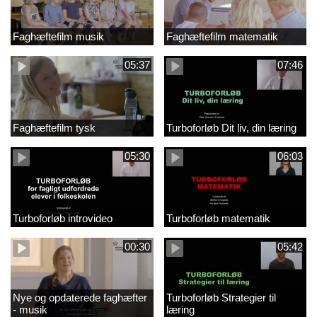
Faghæftefilm musik
Faghæftefilm matematik
05:37
07:46
Faghæftefilm tysk
Turboforløb Dit liv, din læring
05:30
06:03
Turboforløb introvideo
Turboforløb matematik
00:30
05:42
Nye og opdaterede faghæfter
Turboforløb Strategier til
- musik
læring