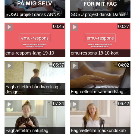
SOSU projekt dansk ANNA
SOSU projekt dansk Danait
00:45
00:27
emu-respons-lang-19-10
emu-respons 19-10-kort
05:37
04:02
Faghæftefilm håndværk og
Faghæftefilm samfundsfag
design
07:34
06:42
Faghæftefilm naturfag
Faghæftefilm madkundskab