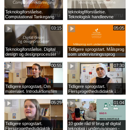
Teknologiforståelse.
teknologfiforståelse.
Computational Tankegang
Teknologisk handleevne
03:15
05:05
Teknologiforståelse. Digital
Tidligere sprogstart. Målsprog
design og designprocesser
som undervisningssprog
00:55
07:30
Tidligere sprogstart. Om
Tidligere sprogstart.
materialet. Introduktionsfilm
Flersprogethedsdidaktik i
fransk og tysk
05:29
01:04
Tidligere sprogstart.
10 gode råd til brug af digital
Flersprogethedsdidaktik i
teknologi i undervisningen -