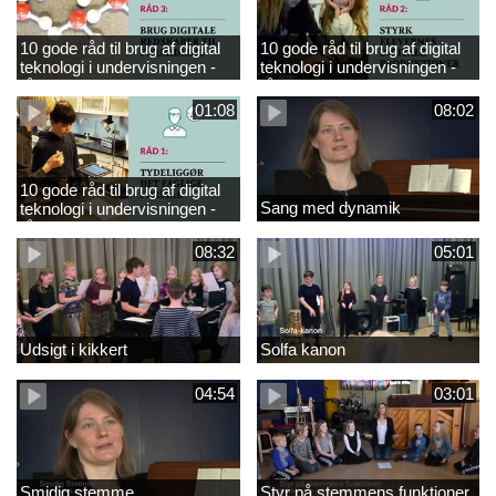
10 gode råd til brug af digital
10 gode råd til brug af digital
teknologi i undervisningen -
teknologi i undervisningen -
råd 3
råd 2
01:08
08:02
10 gode råd til brug af digital
Sang med dynamik
teknologi i undervisningen -
råd 1
08:32
05:01
Udsigt i kikkert
Solfa kanon
04:54
03:01
Smidig stemme
Styr på stemmens funktioner