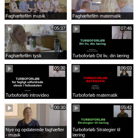
Faghæftefilm musik
Faghæftefilm matematik
05:37
07:46
Faghæftefilm tysk
Turboforløb Dit liv, din læring
05:30
06:03
Turboforløb introvideo
Turboforløb matematik
00:30
05:42
Nye og opdaterede faghæfter
Turboforløb Strategier til
- musik
læring