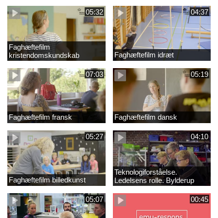
05:32
04:37
Faghæftefilm
Faghæftefilm idræt
kristendomskundskab
07:03
05:19
Faghæftefilm fransk
Faghæftefilm dansk
05:27
04:10
Teknologiforståelse.
Faghæftefilm billedkunst
Ledelsens rolle. Bylderup
Skole
05:07
00:45