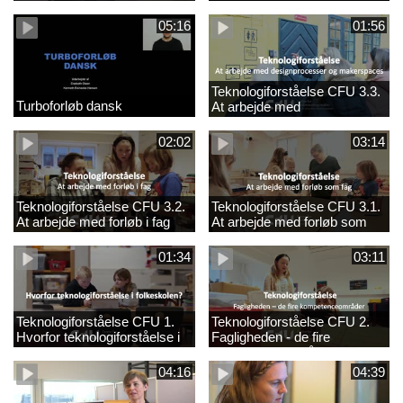
05:16
01:56
Teknologiforståelse CFU 3.3.
Turboforløb dansk
At arbejde med
designprocesser og
makerspaces
02:02
03:14
Teknologiforståelse CFU 3.2.
Teknologiforståelse CFU 3.1.
At arbejde med forløb i fag
At arbejde med forløb som
fag
01:34
03:11
Teknologiforståelse CFU 1.
Teknologiforståelse CFU 2.
Hvorfor teknologiforståelse i
Fagligheden - de fire
folkeskolen?
kompetenceområder
04:16
04:39