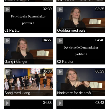
02:39
03:35
01 Partitur
Goddag med puls
04:27
04:48
Gang i klangen
02 Partitur
05:36
06:23
Sang med klang
Nodelære for de små
04:33
03:43