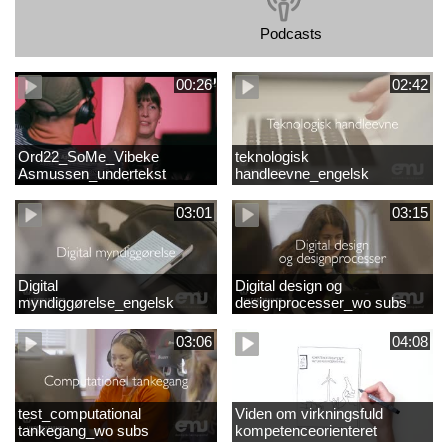
Podcasts
00:26
02:42
Ord22_SoMe_Vibeke
teknologisk
Asmussen_undertekst
handleevne_engelsk
03:01
03:15
Digital
Digital design og
myndiggørelse_engelsk
designprocesser_wo subs
03:06
04:08
test_computational
Viden om virkningsfuld
tankegang_wo subs
kompetenceorienteret
naturfagsundervisning