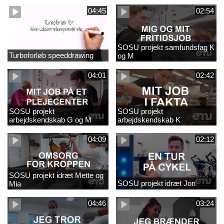
04:45
02:54
SOSU projekt samfundsfag K
Turboforløb speeddrawing
og M
04:01
02:42
SOSU projekt
SOSU projekt
arbejdskendskab G og M
arbejdskendskab K
04:09
02:12
SOSU projekt idræt Mette og
SOSU projekt idræt Jon
Mia
04:46
03:24