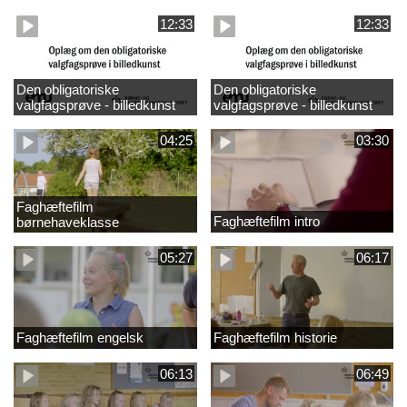
design
madkundskab
12:33
12:33
Den obligatoriske
Den obligatoriske
valgfagsprøve - billedkunst
valgfagsprøve - billedkunst
større LK
04:25
03:30
Faghæftefilm
Faghæftefilm intro
børnehaveklasse
05:27
06:17
Faghæftefilm engelsk
Faghæftefilm historie
06:13
06:49