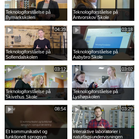
Teknologiforståelse på
Teknologiforståelse på
Bymarkskolen
Antvorskov Skole
04:39
03:18
Teknologiforståelse på
Teknologiforståelse på
Sofiendalskolen
Aabybro Skole
03:12
03:02
Teknologiforståelse på
Teknologiforståelse på
Skivehus Skole
Lyshøjskolen
08:54
03:29
Et kommunikativt og
Interaktive laboratorier i
funktionelt sprogsyn
naturfagsundervisningen