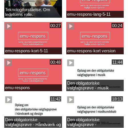
Teknologiforståelse. Om
emu-respons-lang-5-11
ledelsens rolle.
Sofiendalskolen
00:27
00:24
emu-respons-kort-5-11
emu-respons-kort version
00:48
11:44
Den obligatoriske
emu-respons
valgfagsprøve - musik
11:42
18:13
Den obligatoriske
Den obligatoriske
valgfagsprøve - Håndværk og
valgfagsprøve -