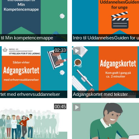
n til Min kompetencemappe
Intro til UddannelsesGuiden for 
02:33
tet med erhvervsuddannelser
Adgangskortet med tekster
00:45