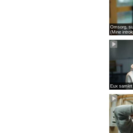
Omsorg, su
(Mine intro
Eux samlet 