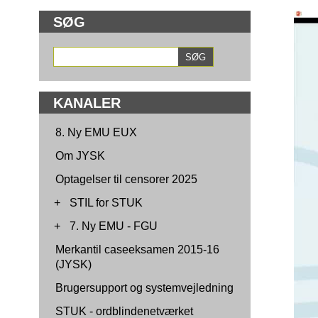
SØG
KANALER
8. Ny EMU EUX
Om JYSK
Optagelser til censorer 2025
+
STIL for STUK
+
7. Ny EMU - FGU
Merkantil caseeksamen 2015-16
(JYSK)
Brugersupport og systemvejledning
STUK - ordblindenetværket