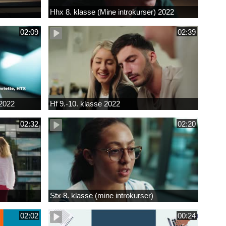
Hhx 8. klasse (Mine introkurser) 2022
02:09
02:39
 2022
Hf 9.-10. klasse 2022
02:32
02:20
Stx 8. klasse (mine introkurser)
02:02
00:24