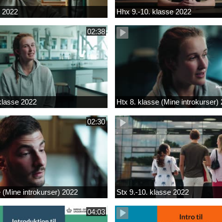
k 2022
Hhx 9.-10. klasse 2022
02:38
 klasse 2022
Htx 8. klasse (Mine introkurser)
02:30
e (Mine introkurser) 2022
Stx 9.-10. klasse 2022
04:03