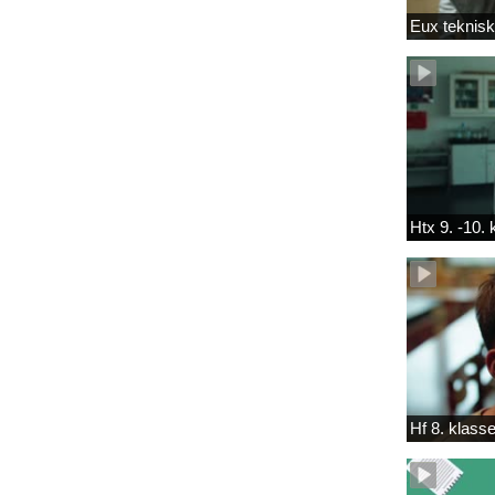
Eux teknis
Htx 9. -10.
Hf 8. klass