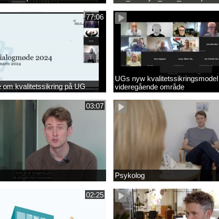
77:06
UGs nyw kvalitetssikringsmodel
om kvalitetssikring på UG
videregående område
03:07
Psykolog
02:25