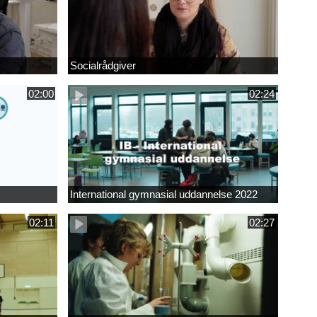
Socialrådgiver
02:00
02:24
International gymnasial uddannelse 2022
02:11
02:27