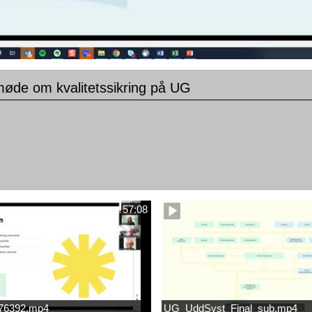
møde om kvalitetssikring på UG
57:08
676392.mp4
UG_UddSyst_Final_sub.mp4