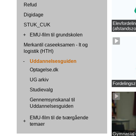
Refud
Digidage
Elevfordeli
STUK_CUK
(afstandszo
+
EMU-film til grundskolen
Merkantil caseeksamen - It og
logistik (HTH)
-
Uddannelsesguiden
Optagelse.dk
UG arkiv
Fordelingsz
Studievalg
Gennemsynskanal til
Uddannelsesguiden
EMU-film til de tværgående
+
temaer
Gymnasial u