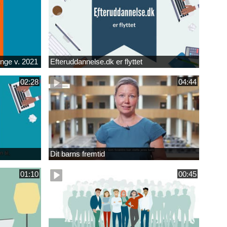
unge v. 2021
Efteruddannelse.dk er flyttet
02:28
04:44
Dit barns fremtid
01:10
00:45