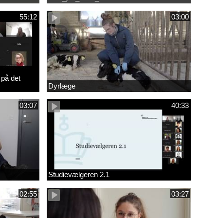
55:12
03:00
 på det
Dyrlæge
03:07
40:33
Studievælgeren 2.1
02:55
03:27