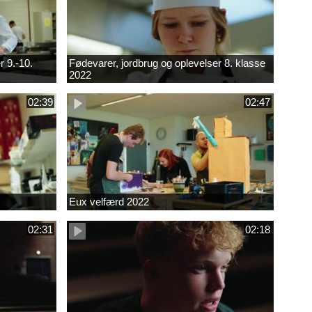
r 9.-10.
Fødevarer, jordbrug og oplevelser 8. klasse
2022
02:39
02:47
Eux velfærd 2022
02:31
02:18