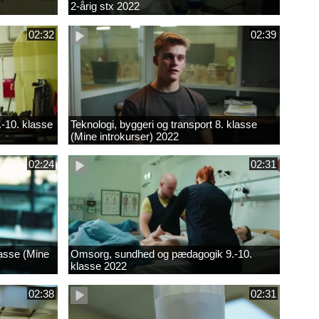
2-årig stx 2022
02:32
02:39
.-10. klasse
Teknologi, byggeri og transport 8. klasse
(Mine introkurser) 2022
02:24
02:31
lasse (Mine
Omsorg, sundhed og pædagogik 9.-10.
klasse 2022
02:38
02:31