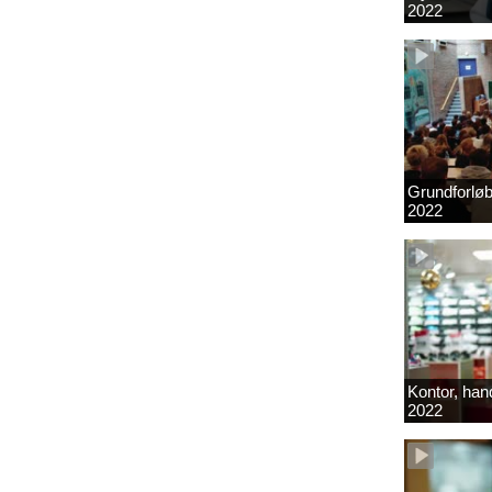
2022
Grundforlø
2022
Kontor, hand
2022