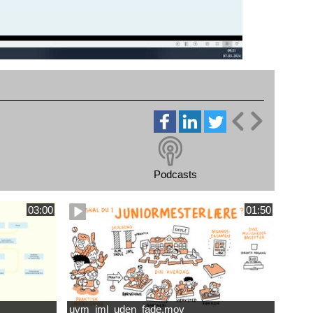
Podcasts
03:00
01:50
uvm_jml_uden_fade.mov