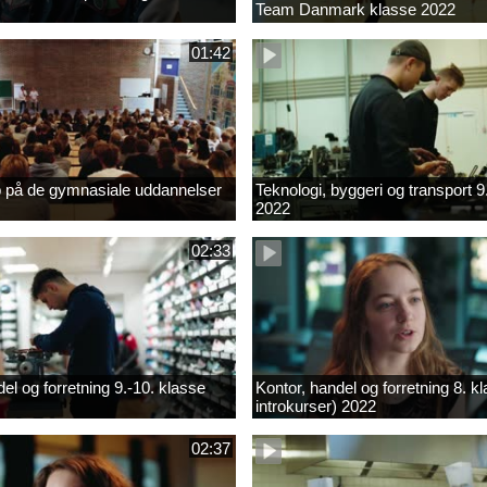
Team Danmark klasse 2022
01:42
b på de gymnasiale uddannelser
Teknologi, byggeri og transport 9
2022
02:33
el og forretning 9.-10. klasse
Kontor, handel og forretning 8. k
introkurser) 2022
02:37