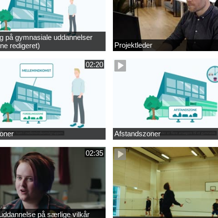
ng på gymnasiale uddannelser
Projektleder
ne redigeret)
02:20
oner
Afstandszoner
02:35
ddannelse på særlige vilkår