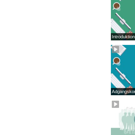
Introduktio
Adgangskor