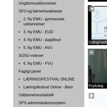
Ungdomsuddannelser
SFO og børnehaveklasse
2. Ny EMU - gymnasiale
+
uddannelser
+
3. Ny EMU - EUD
+
4. Ny EMU - dagtilbud
Dialogmøde 
+
5. Ny EMU - AVU
SOSU-videoer
+
6. Ny EMU - FVU
Fagligt panel
+
LÆRINGSFESTIVAL ONLINE
Psykolog
+
Læringsfestival Online - åben
Uddannelsesstatistik
SPS-administrationssystem