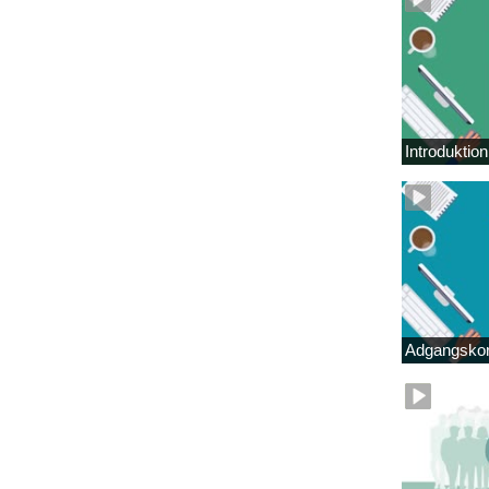
Introduktio
Adgangskor