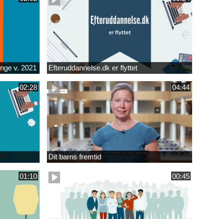
unge v. 2021
Efteruddannelse.dk er flyttet
02:28
04:44
Dit barns fremtid
01:10
00:45