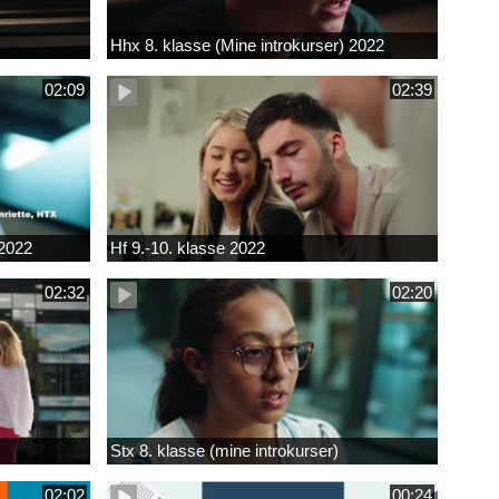
Hhx 8. klasse (Mine introkurser) 2022
02:09
02:39
 2022
Hf 9.-10. klasse 2022
02:32
02:20
Stx 8. klasse (mine introkurser)
02:02
00:24