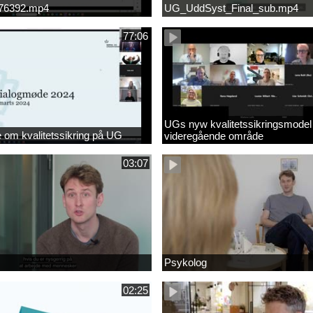
676392.mp4
UG_UddSyst_Final_sub.mp4
77:06
UGs nyw kvalitetssikringsmodel
om kvalitetssikring på UG
videregående område
03:07
Psykolog
02:25