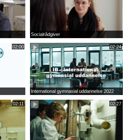
Socialrådgiver
02:00
02:24
International gymnasial uddannelse 2022
02:11
02:27