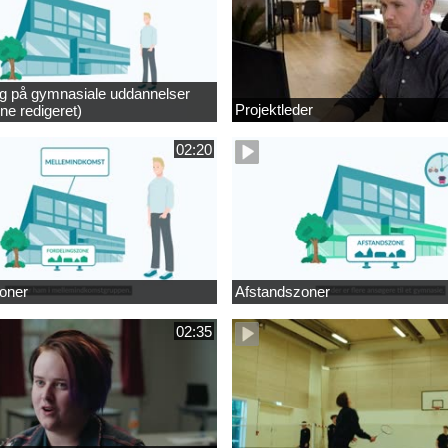
ng på gymnasiale uddannelser
Projektleder
ne redigeret)
02:20
oner
Afstandszoner
02:35