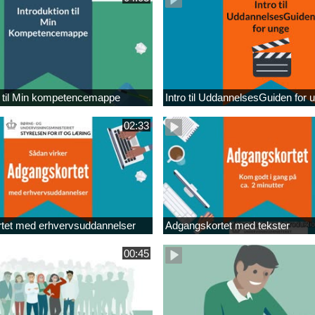
n til Min kompetencemappe
Intro til UddannelsesGuiden for 
02:33
tet med erhvervsuddannelser
Adgangskortet med tekster
00:45