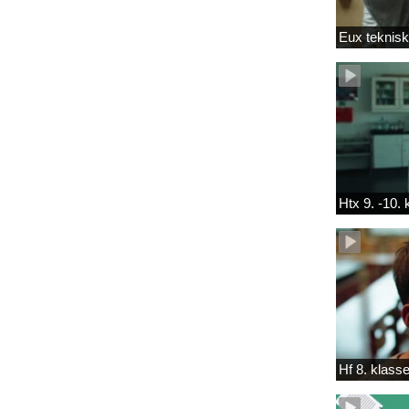
Eux teknis
Htx 9. -10.
Hf 8. klass