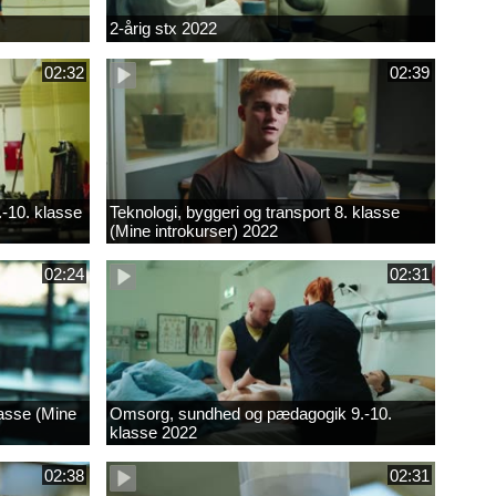
2-årig stx 2022
02:32
02:39
.-10. klasse
Teknologi, byggeri og transport 8. klasse
(Mine introkurser) 2022
02:24
02:31
lasse (Mine
Omsorg, sundhed og pædagogik 9.-10.
klasse 2022
02:38
02:31