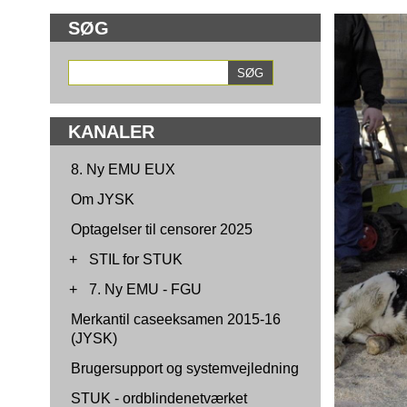
SØG
KANALER
8. Ny EMU EUX
Om JYSK
Optagelser til censorer 2025
+
STIL for STUK
+
7. Ny EMU - FGU
Merkantil caseeksamen 2015-16
(JYSK)
Brugersupport og systemvejledning
STUK - ordblindenetværket