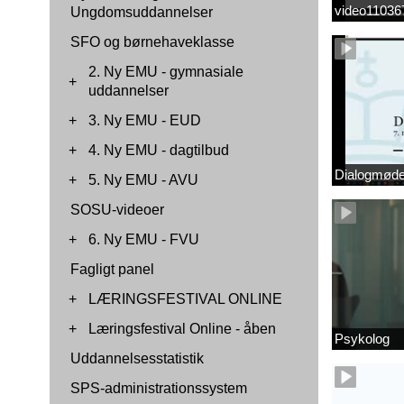
video1103
Ungdomsuddannelser
SFO og børnehaveklasse
2. Ny EMU - gymnasiale
+
uddannelser
+
3. Ny EMU - EUD
+
4. Ny EMU - dagtilbud
Dialogmøde 
+
5. Ny EMU - AVU
SOSU-videoer
+
6. Ny EMU - FVU
Fagligt panel
+
LÆRINGSFESTIVAL ONLINE
+
Læringsfestival Online - åben
Psykolog
Uddannelsesstatistik
SPS-administrationssystem