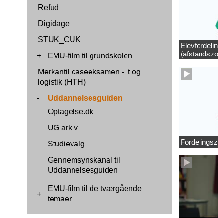
Refud
Digidage
STUK_CUK
Elevfordeli
(afstandszo
+
EMU-film til grundskolen
Merkantil caseeksamen - It og
logistik (HTH)
-
Uddannelsesguiden
Optagelse.dk
UG arkiv
Fordelingsz
Studievalg
Gennemsynskanal til
Uddannelsesguiden
EMU-film til de tværgående
+
temaer