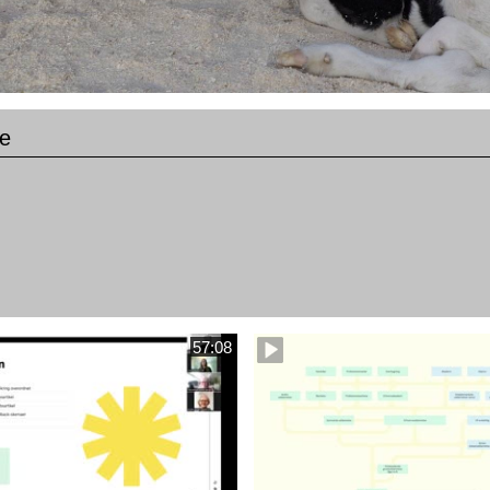
e
57:08