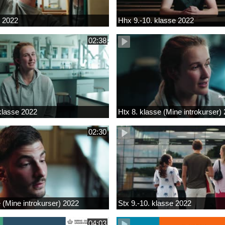
k 2022
Hhx 9.-10. klasse 2022
02:38
 klasse 2022
Htx 8. klasse (Mine introkurser)
02:30
e (Mine introkurser) 2022
Stx 9.-10. klasse 2022
04:03