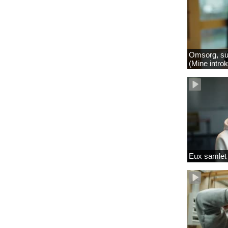
Omsorg, su
(Mine intro
Eux samlet 