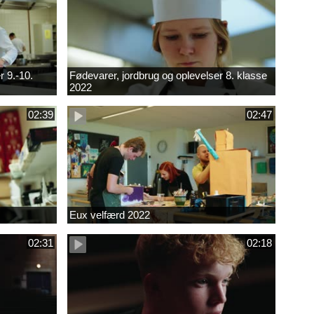
r 9.-10.
Fødevarer, jordbrug og oplevelser 8. klasse
2022
02:39
02:47
Eux velfærd 2022
02:31
02:18