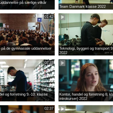
ddannelse på særlige vilkår
Team Danmark klasse 2022
01:42
b på de gymnasiale uddannelser
Teknologi, byggeri og transport 9
2022
02:33
el og forretning 9.-10. klasse
Kontor, handel og forretning 8. k
introkurser) 2022
02:37