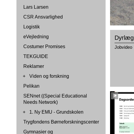
Lars Larsen
CSR Ansvarlighed
Logistik
eVejledning
Dyrlæg
Costumer Promises
Jobvideo
TEKGUIDE
Reklamer
+
Viden og forskning
Pelikan
SENnet ((Special Educational
Needs Network)
+
1. Ny EMU - Grundskolen
Trygfondens Børneforskningscenter
Gymnasier og