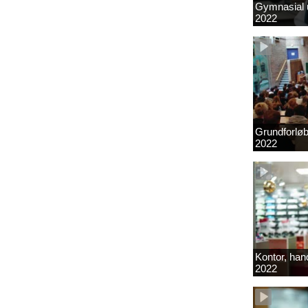
Gymnasial u
2022
Grundforlø
2022
Kontor, hand
2022