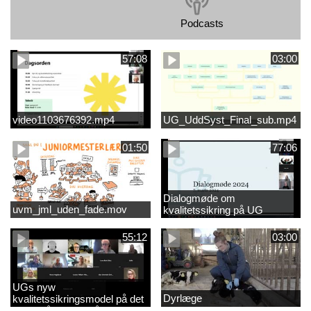
Podcasts
57:08
03:00
video1103676392.mp4
UG_UddSyst_Final_sub.mp4
01:50
77:06
Dialogmøde om
uvm_jml_uden_fade.mov
kvalitetssikring på UG
55:12
03:00
UGs nyw
Dyrlæge
kvalitetssikringsmodel på det
videregående område