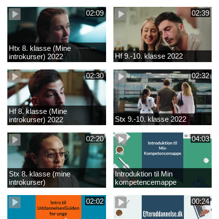
02:09
02:39
Htx 8. klasse (Mine
Hf 9.-10. klasse 2022
introkurser) 2022
02:30
02:32
Hf 8. klasse (Mine
Stx 9.-10. klasse 2022
introkurser) 2022
02:20
04:03
Stx 8. klasse (mine
Introduktion til Min
introkurser)
kompetencemappe
02:02
00:24