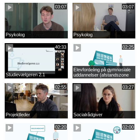
03:07
03:07
Psykolog
Psykolog
40:33
02:25
Elevfordeling på gymnasiale
Studievælgeren 2.1
uddannelser (afstandszone
redigeret)
02:55
03:27
Projektleder
Socialrådgiver
02:20
02:00