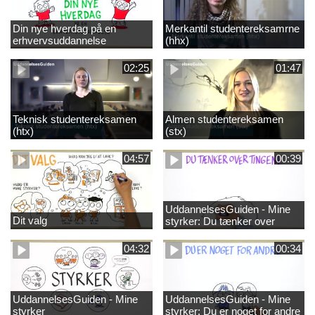
Din nye hverdag på en
Merkantil studentereksamrne
erhvervsuddannelse
(hhx)
02:25
01:47
Teknisk studentereksamen
Almen studentereksamen
(htx)
(stx)
04:57
00:39
UddannelsesGuiden - Mine
Dit valg
styrker: Du tænker over
tingene
04:32
00:34
UddannelsesGuiden - Mine
UddannelsesGuiden - Mine
styrker
styrker: Du er noget for andre