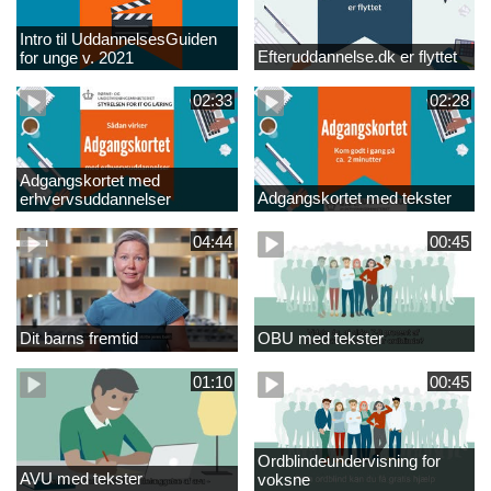
Intro til UddannelsesGuiden
Efteruddannelse.dk er flyttet
for unge v. 2021
02:33
02:28
Adgangskortet med
Adgangskortet med tekster
erhvervsuddannelser
04:44
00:45
Dit barns fremtid
OBU med tekster
01:10
00:45
Ordblindeundervisning for
AVU med tekster
voksne