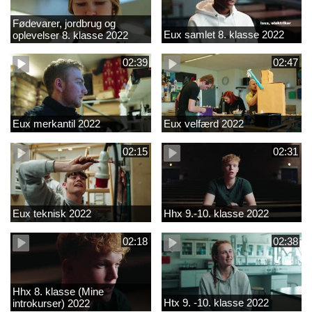
Fødevarer, jordbrug og
Eux samlet 8. klasse 2022
oplevelser 8. klasse 2022
02:39
02:47
Eux merkantil 2022
Eux velfærd 2022
02:15
02:31
Eux teknisk 2022
Hhx 9.-10. klasse 2022
02:18
02:38
Hhx 8. klasse (Mine
Htx 9. -10. klasse 2022
introkurser) 2022