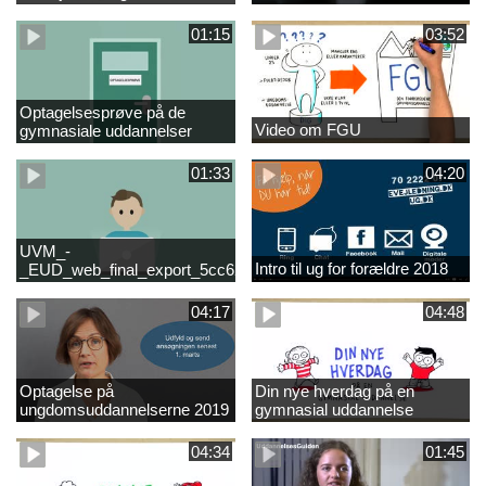
01:15
03:52
Optagelsesprøve på de
Video om FGU
gymnasiale uddannelser
01:33
04:20
UVM_-
Intro til ug for forældre 2018
_EUD_web_final_export_5cc62b2de8a2eab5775e52e524e16290
04:17
04:48
Optagelse på
Din nye hverdag på en
ungdomsuddannelserne 2019
gymnasial uddannelse
04:34
01:45