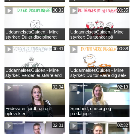
00:33
00:35
UddannelsesGuiden - Mine
UddannelsesGuiden - Mine
styrker: Du er disciplineret
styrker: Du tænker på
fællesskabet
00:41
00:38
UddannelsesGuiden - Mine
UddannelsesGuiden - Mine
styrker: Verden er større end
styrker: Du tør være dig selv
dig og du bidrager til den
02:04
02:13
Fødevarer, jordbrug og
Sundhed, omsorg og
oplevelser
pædagogik
02:01
02:32