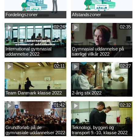
Fordelingszoner
Afstandszoner
02:24
02:35
International gymnasial
Gymnasial uddannelse på
uddannelse 2022
særlige vilkår 2022
02:11
02:27
Team Danmark klasse 2022
2-årig stx 2022
01:42
02:32
Grundforløb på de
Teknologi, byggeri og
gymnasiale uddannelser 2022
transport 9.-10. klasse 2022