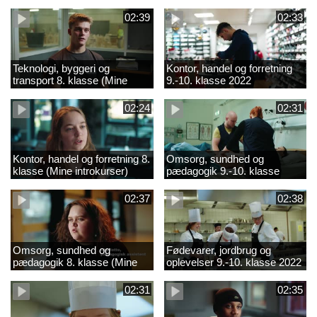
02:39
02:33
Teknologi, byggeri og
Kontor, handel og forretning
transport 8. klasse (Mine
9.-10. klasse 2022
introkurser) 2022
02:24
02:31
Kontor, handel og forretning 8.
Omsorg, sundhed og
klasse (Mine introkurser)
pædagogik 9.-10. klasse
2022
2022
02:37
02:38
Omsorg, sundhed og
Fødevarer, jordbrug og
pædagogik 8. klasse (Mine
oplevelser 9.-10. klasse 2022
introkurser) 2022
02:31
02:35