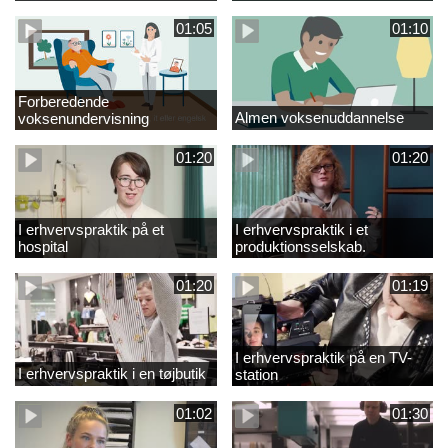
01:05
01:10
Forberedende
Almen voksenuddannelse
voksenundervisning
01:20
01:20
I erhvervspraktik på et
I erhvervspraktik i et
hospital
produktionsselskab.
01:20
01:19
I erhvervspraktik på en TV-
I erhvervspraktik i en tøjbutik
station
01:02
01:30