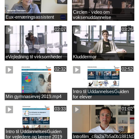
Circlen - video om
Eux-ernæringsassistent
voksenuddannelse
02:07
03:26
eVejledning til virksomheder
Kluddermor
02:32
02:52
Intro til UddannelsesGuiden
Min gymnasievej 2019.mp4
for elever
03:33
01:02
Intro til UddannelsesGuiden
Introfilm_c8a2a7b5a0b1881fd3
for vejledere og lærere 2019