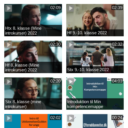
02:09
02:39
Htx 8. klasse (Mine
Hf 9.-10. klasse 2022
introkurser) 2022
02:30
02:32
Hf 8. klasse (Mine
Stx 9.-10. klasse 2022
introkurser) 2022
02:20
04:03
Stx 8. klasse (mine
Introduktion til Min
introkurser)
kompetencemappe
02:02
00:24