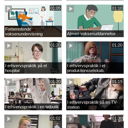
01:05
01:10
Forberedende
Almen voksenuddannelse
voksenundervisning
01:20
01:20
I erhvervspraktik på et
I erhvervspraktik i et
hospital
produktionsselskab.
01:20
01:19
I erhvervspraktik på en TV-
I erhvervspraktik i en tøjbutik
station
01:02
01:30