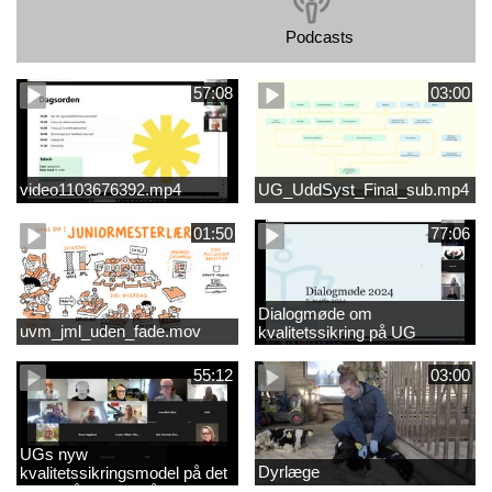
Podcasts
57:08
03:00
video1103676392.mp4
UG_UddSyst_Final_sub.mp4
01:50
77:06
Dialogmøde om
uvm_jml_uden_fade.mov
kvalitetssikring på UG
55:12
03:00
UGs nyw
Dyrlæge
kvalitetssikringsmodel på det
videregående område