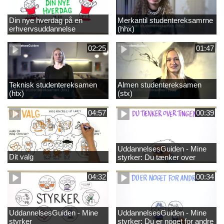
Din nye hverdag på en
Merkantil studentereksamrne
erhvervsuddannelse
(hhx)
02:25
01:47
Teknisk studentereksamen
Almen studentereksamen
(htx)
(stx)
04:57
00:39
UddannelsesGuiden - Mine
Dit valg
styrker: Du tænker over
tingene
04:32
00:34
UddannelsesGuiden - Mine
UddannelsesGuiden - Mine
styrker
styrker: Du er noget for andre