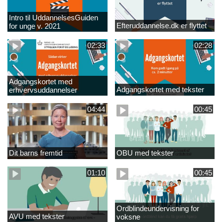
Intro til UddannelsesGuiden
Efteruddannelse.dk er flyttet
for unge v. 2021
02:33
02:28
Adgangskortet med
Adgangskortet med tekster
erhvervsuddannelser
04:44
00:45
Dit barns fremtid
OBU med tekster
01:10
00:45
Ordblindeundervisning for
AVU med tekster
voksne