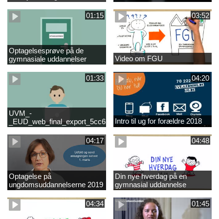
01:15
03:52
Optagelsesprøve på de
Video om FGU
gymnasiale uddannelser
01:33
04:20
UVM_-
Intro til ug for forældre 2018
_EUD_web_final_export_5cc62b2de8a2eab5775e52e524e16290
04:17
04:48
Optagelse på
Din nye hverdag på en
ungdomsuddannelserne 2019
gymnasial uddannelse
04:34
01:45