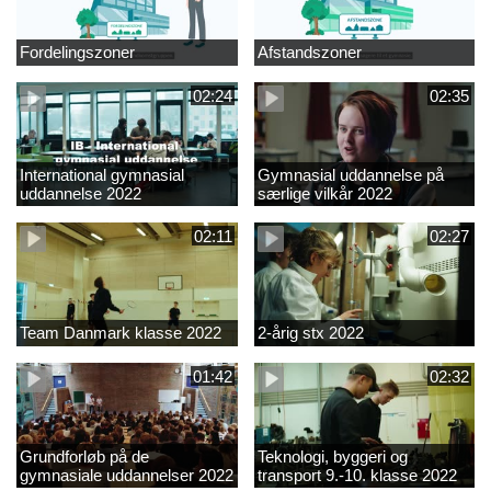
Fordelingszoner
Afstandszoner
02:24
02:35
International gymnasial
Gymnasial uddannelse på
uddannelse 2022
særlige vilkår 2022
02:11
02:27
Team Danmark klasse 2022
2-årig stx 2022
01:42
02:32
Grundforløb på de
Teknologi, byggeri og
gymnasiale uddannelser 2022
transport 9.-10. klasse 2022