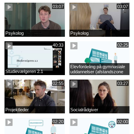
03:07
03:07
Psykolog
Psykolog
40:33
02:25
Elevfordeling på gymnasiale
Studievælgeren 2.1
uddannelser (afstandszone
redigeret)
02:55
03:27
Projektleder
Socialrådgiver
02:20
02:00