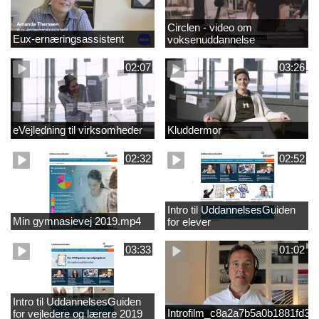
Circlen - video om
Eux-ernæringsassistent
voksenuddannelse
02:07
03:26
eVejledning til virksomheder
Kluddermor
02:32
02:52
Intro til UddannelsesGuiden
Min gymnasievej 2019.mp4
for elever
03:33
01:02
Intro til UddannelsesGuiden
Introfilm_c8a2a7b5a0b1881fd3
for vejledere og lærere 2019