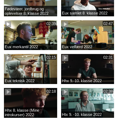
Fødevarer, jordbrug og
Eux samlet 8. klasse 2022
oplevelser 8. klasse 2022
02:39
02:47
Eux merkantil 2022
Eux velfærd 2022
02:15
02:31
Eux teknisk 2022
Hhx 9.-10. klasse 2022
02:18
02:38
Hhx 8. klasse (Mine
Htx 9. -10. klasse 2022
introkurser) 2022