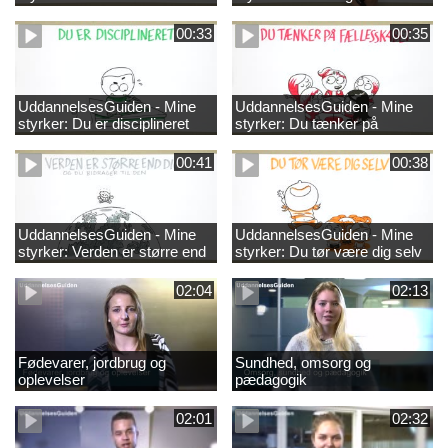
00:33
00:35
UddannelsesGuiden - Mine
UddannelsesGuiden - Mine
styrker: Du er disciplineret
styrker: Du tænker på
fællesskabet
00:41
00:38
UddannelsesGuiden - Mine
UddannelsesGuiden - Mine
styrker: Verden er større end
styrker: Du tør være dig selv
dig og du bidrager til den
02:04
02:13
Fødevarer, jordbrug og
Sundhed, omsorg og
oplevelser
pædagogik
02:01
02:32