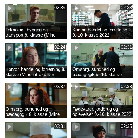
02:39
02:33
Teknologi, byggeri og
Kontor, handel og forretning
transport 8. klasse (Mine
9.-10. klasse 2022
introkurser) 2022
02:24
02:31
Kontor, handel og forretning 8.
Omsorg, sundhed og
klasse (Mine introkurser)
pædagogik 9.-10. klasse
2022
2022
02:37
02:38
Omsorg, sundhed og
Fødevarer, jordbrug og
pædagogik 8. klasse (Mine
oplevelser 9.-10. klasse 2022
introkurser) 2022
02:31
02:35