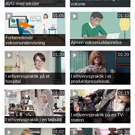
AVU med tekster
voksne
01:05
01:10
Forberedende
Almen voksenuddannelse
voksenundervisning
01:20
01:20
I erhvervspraktik på et
I erhvervspraktik i et
hospital
produktionsselskab.
01:20
01:19
I erhvervspraktik på en TV-
I erhvervspraktik i en tøjbutik
station
01:02
01:30