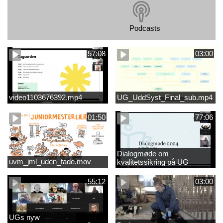
Podcasts
57:08
03:00
video1103676392.mp4
UG_UddSyst_Final_sub.mp4
01:50
77:06
Dialogmøde om
uvm_jml_uden_fade.mov
kvalitetssikring på UG
55:12
03:00
UGs nyw