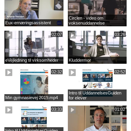
Circlen - video om
Eux-ernæringsassistent
voksenuddannelse
02:07
03:26
eVejledning til virksomheder
Kluddermor
02:32
02:52
Intro til UddannelsesGuiden
Min gymnasievej 2019.mp4
for elever
03:33
01:02
Intro til UddannelsesGuiden