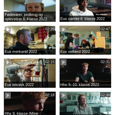
Fødevarer, jordbrug og
Eux samlet 8. klasse 2022
oplevelser 8. klasse 2022
02:39
02:47
Eux merkantil 2022
Eux velfærd 2022
02:15
02:31
Eux teknisk 2022
Hhx 9.-10. klasse 2022
02:18
02:38
Hhx 8. klasse (Mine