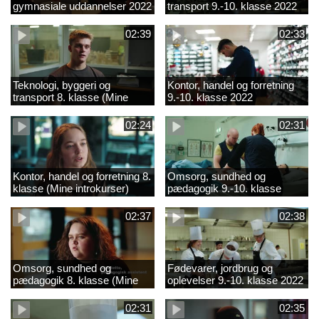
gymnasiale uddannelser 2022
transport 9.-10. klasse 2022
02:39
02:33
Teknologi, byggeri og
Kontor, handel og forretning
transport 8. klasse (Mine
9.-10. klasse 2022
introkurser) 2022
02:24
02:31
Kontor, handel og forretning 8.
Omsorg, sundhed og
klasse (Mine introkurser)
pædagogik 9.-10. klasse
2022
2022
02:37
02:38
Omsorg, sundhed og
Fødevarer, jordbrug og
pædagogik 8. klasse (Mine
oplevelser 9.-10. klasse 2022
introkurser) 2022
02:31
02:35