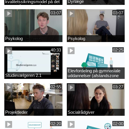
Dyrlæge
kvalitetssikringsmodel på det
videregående område
03:07
03:07
Psykolog
Psykolog
40:33
02:25
Elevfordeling på gymnasiale
Studievælgeren 2.1
uddannelser (afstandszone
redigeret)
02:55
03:27
Projektleder
Socialrådgiver
02:20
02:00