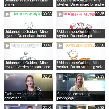
UddannelsesGuiden - Mine
UddannelsesGuiden - Mine
styrker
styrker: Du er noget for andre
00:33
00:35
UddannelsesGuiden - Mine
UddannelsesGuiden - Mine
styrker: Du er disciplineret
styrker: Du tænker på
fællesskabet
00:41
00:38
UddannelsesGuiden - Mine
UddannelsesGuiden - Mine
styrker: Verden er større end
styrker: Du tør være dig selv
dig og du bidrager til den
02:04
02:13
Fødevarer, jordbrug og
Sundhed, omsorg og
oplevelser
pædagogik
02:01
02:32