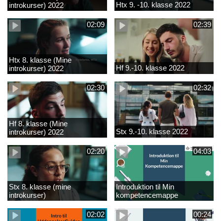
Htx 9. -10. klasse 2022
introkurser) 2022
02:09
02:39
Htx 8. klasse (Mine
Hf 9.-10. klasse 2022
introkurser) 2022
02:30
02:32
Hf 8. klasse (Mine
Stx 9.-10. klasse 2022
introkurser) 2022
02:20
04:03
Stx 8. klasse (mine
Introduktion til Min
introkurser)
kompetencemappe
02:02
00:24