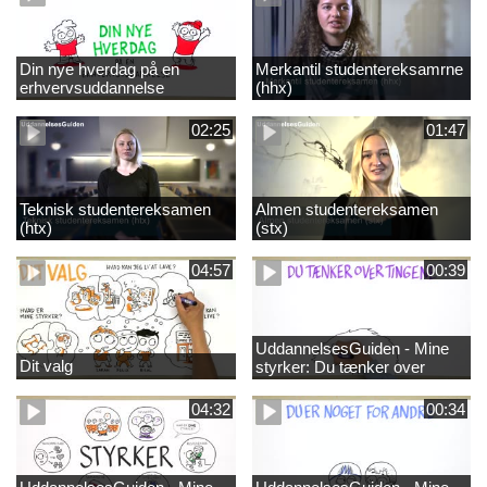
Din nye hverdag på en
Merkantil studentereksamrne
erhvervsuddannelse
(hhx)
02:25
01:47
Teknisk studentereksamen
Almen studentereksamen
(htx)
(stx)
04:57
00:39
UddannelsesGuiden - Mine
Dit valg
styrker: Du tænker over
tingene
04:32
00:34