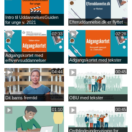
Intro til UddannelsesGuiden
Efteruddannelse.dk er flyttet
for unge v. 2021
02:33
02:28
Adgangskortet med
Adgangskortet med tekster
erhvervsuddannelser
04:44
00:45
Dit barns fremtid
OBU med tekster
01:10
00:45
Ordblindeundervisning for