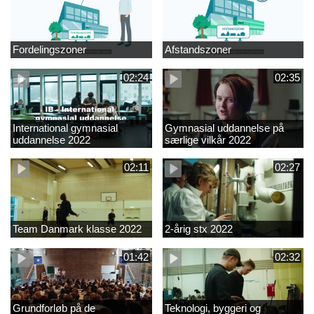
Fordelingszoner
Afstandszoner
02:24
02:35
International gymnasial
Gymnasial uddannelse på
uddannelse 2022
særlige vilkår 2022
02:11
02:27
Team Danmark klasse 2022
2-årig stx 2022
01:42
02:32
Grundforløb på de
Teknologi, byggeri og