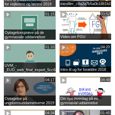
Introfilm_c8a2a7b5a0b1881fd3
for vejledere og lærere 2019
01:15
03:52
Optagelsesprøve på de
Video om FGU
gymnasiale uddannelser
01:33
04:20
UVM_-
Intro til ug for forældre 2018
_EUD_web_final_export_5cc62b2de8a2eab5775e52e524e16290
04:17
04:48
Optagelse på
Din nye hverdag på en
ungdomsuddannelserne 2019
gymnasial uddannelse
04:34
01:45