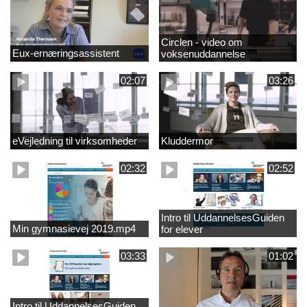
Circlen - video om
Eux-ernæringsassistent
voksenuddannelse
02:07
03:26
eVejledning til virksomheder
Kluddermor
02:32
02:52
Intro til UddannelsesGuiden
Min gymnasievej 2019.mp4
for elever
03:33
01:02
Intro til UddannelsesGuiden