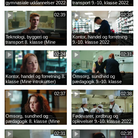
gymnasiale uddannelser 2022
transport 9.-10. klasse 2022
02:39
02:33
Teknologi, byggeri og
Kontor, handel og forretning
transport 8. klasse (Mine
9.-10. klasse 2022
introkurser) 2022
02:24
02:31
Kontor, handel og forretning 8.
Omsorg, sundhed og
klasse (Mine introkurser)
pædagogik 9.-10. klasse
2022
2022
02:37
02:38
Omsorg, sundhed og
Fødevarer, jordbrug og
pædagogik 8. klasse (Mine
oplevelser 9.-10. klasse 2022
introkurser) 2022
02:31
02:35