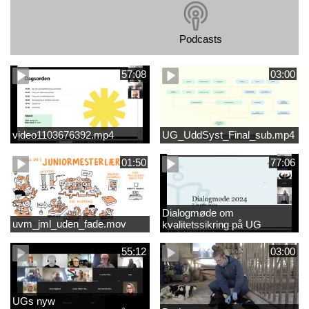
Podcasts
57:08
03:00
video1103676392.mp4
UG_UddSyst_Final_sub.mp4
01:50
77:06
Dialogmøde om
uvm_jml_uden_fade.mov
kvalitetssikring på UG
55:12
03:00
UGs nyw