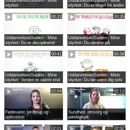
UddannelsesGuiden - Mine
UddannelsesGuiden - Mine
styrker
styrker: Du er noget for andre
00:33
00:35
UddannelsesGuiden - Mine
UddannelsesGuiden - Mine
styrker: Du er disciplineret
styrker: Du tænker på
fællesskabet
00:41
00:38
UddannelsesGuiden - Mine
UddannelsesGuiden - Mine
styrker: Verden er større end
styrker: Du tør være dig selv
dig og du bidrager til den
02:04
02:13
Fødevarer, jordbrug og
Sundhed, omsorg og
oplevelser
pædagogik
02:01
02:32