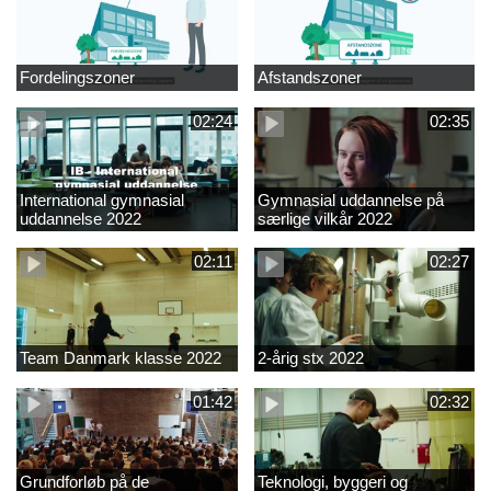
Fordelingszoner
Afstandszoner
02:24
02:35
International gymnasial
Gymnasial uddannelse på
uddannelse 2022
særlige vilkår 2022
02:11
02:27
Team Danmark klasse 2022
2-årig stx 2022
01:42
02:32
Grundforløb på de
Teknologi, byggeri og