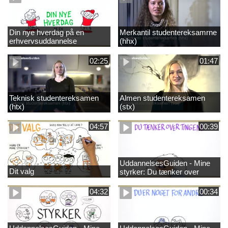
Din nye hverdag på en
Merkantil studentereksamrne
erhvervsuddannelse
(hhx)
02:25
01:47
Teknisk studentereksamen
Almen studentereksamen
(htx)
(stx)
04:57
00:39
UddannelsesGuiden - Mine
Dit valg
styrker: Du tænker over
tingene
04:32
00:34