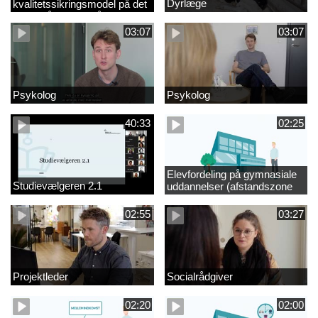
Dyrlæge
kvalitetssikringsmodel på det
videregående område
03:07
03:07
Psykolog
Psykolog
40:33
02:25
Elevfordeling på gymnasiale
Studievælgeren 2.1
uddannelser (afstandszone
redigeret)
02:55
03:27
Projektleder
Socialrådgiver
02:20
02:00