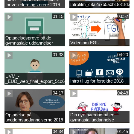
Introfilm_c8a2a7b5a0b1881fd3
for vejledere og lærere 2019
01:15
03:52
Optagelsesprøve på de
Video om FGU
gymnasiale uddannelser
01:33
04:20
UVM_-
Intro til ug for forældre 2018
_EUD_web_final_export_5cc62b2de8a2eab5775e52e524e16290
04:17
04:48
Optagelse på
Din nye hverdag på en
ungdomsuddannelserne 2019
gymnasial uddannelse
04:34
01:45