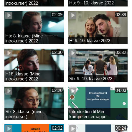
Htx 9. -10. klasse 2022
introkurser) 2022
02:09
02:39
Htx 8. klasse (Mine
Hf 9.-10. klasse 2022
introkurser) 2022
02:30
02:32
Hf 8. klasse (Mine
Stx 9.-10. klasse 2022
introkurser) 2022
02:20
04:03
Stx 8. klasse (mine
Introduktion til Min
introkurser)
kompetencemappe
02:02
00:24