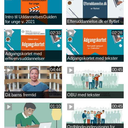
Intro til UddannelsesGuiden
Efteruddannelse.dk er flyttet
for unge v. 2021
02:33
02:28
Adgangskortet med
Adgangskortet med tekster
erhvervsuddannelser
04:44
00:45
Dit barns fremtid
OBU med tekster
01:10
00:45
Ordblindeundervisning for