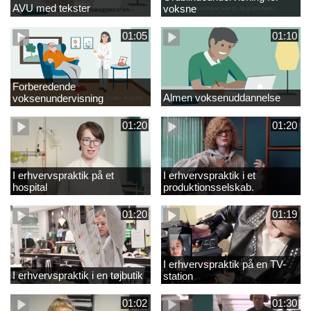
AVU med tekster
voksne
01:05
01:10
Forberedende
Almen voksenuddannelse
voksenundervisning
01:20
01:20
I erhvervspraktik på et
I erhvervspraktik i et
hospital
produktionsselskab.
01:20
01:19
I erhvervspraktik på en TV-
I erhvervspraktik i en tøjbutik
station
01:02
01:30