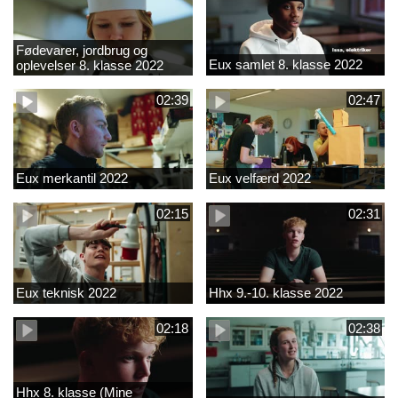
Fødevarer, jordbrug og
Eux samlet 8. klasse 2022
oplevelser 8. klasse 2022
02:39
02:47
Eux merkantil 2022
Eux velfærd 2022
02:15
02:31
Eux teknisk 2022
Hhx 9.-10. klasse 2022
02:18
02:38
Hhx 8. klasse (Mine