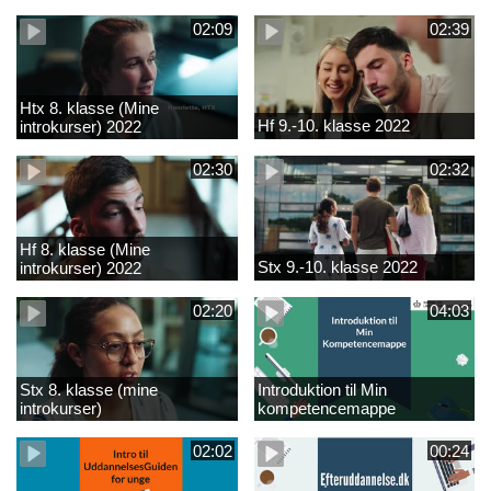
02:09
02:39
Htx 8. klasse (Mine
Hf 9.-10. klasse 2022
introkurser) 2022
02:30
02:32
Hf 8. klasse (Mine
Stx 9.-10. klasse 2022
introkurser) 2022
02:20
04:03
Stx 8. klasse (mine
Introduktion til Min
introkurser)
kompetencemappe
02:02
00:24