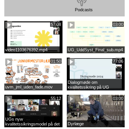
Podcasts
57:08
03:00
video1103676392.mp4
UG_UddSyst_Final_sub.mp4
01:50
77:06
Dialogmøde om
uvm_jml_uden_fade.mov
kvalitetssikring på UG
55:12
03:00
UGs nyw
Dyrlæge
kvalitetssikringsmodel på det
videregående område