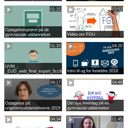
01:15
03:52
Optagelsesprøve på de
Video om FGU
gymnasiale uddannelser
01:33
04:20
UVM_-
Intro til ug for forældre 2018
_EUD_web_final_export_5cc62b2de8a2eab5775e52e524e16290
04:17
04:48
Optagelse på
Din nye hverdag på en
ungdomsuddannelserne 2019
gymnasial uddannelse
04:34
01:45