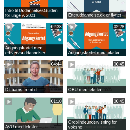
Intro til UddannelsesGuiden
Efteruddannelse.dk er flyttet
for unge v. 2021
02:33
02:28
Adgangskortet med
Adgangskortet med tekster
erhvervsuddannelser
04:44
00:45
Dit barns fremtid
OBU med tekster
01:10
00:45
Ordblindeundervisning for
AVU med tekster
voksne