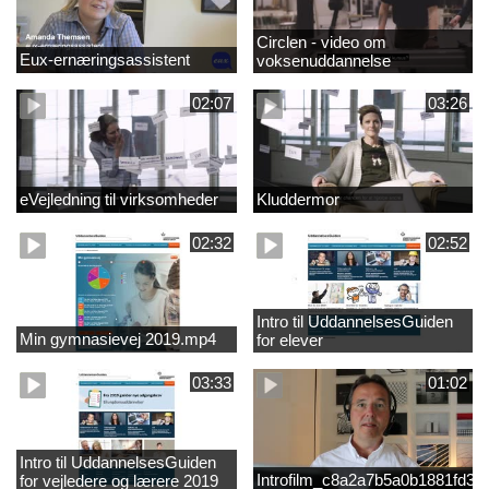
Circlen - video om
Eux-ernæringsassistent
voksenuddannelse
02:07
03:26
eVejledning til virksomheder
Kluddermor
02:32
02:52
Intro til UddannelsesGuiden
Min gymnasievej 2019.mp4
for elever
03:33
01:02
Intro til UddannelsesGuiden
Introfilm_c8a2a7b5a0b1881fd3
for vejledere og lærere 2019