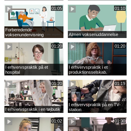
01:05
01:10
Forberedende
Almen voksenuddannelse
voksenundervisning
01:20
01:20
I erhvervspraktik på et
I erhvervspraktik i et
hospital
produktionsselskab.
01:20
01:19
I erhvervspraktik på en TV-
I erhvervspraktik i en tøjbutik
station
01:02
01:30