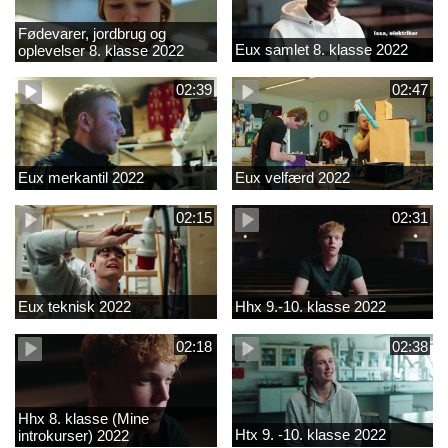
Fødevarer, jordbrug og
Eux samlet 8. klasse 2022
oplevelser 8. klasse 2022
02:39
02:47
Eux merkantil 2022
Eux velfærd 2022
02:15
02:31
Eux teknisk 2022
Hhx 9.-10. klasse 2022
02:18
02:38
Hhx 8. klasse (Mine
Htx 9. -10. klasse 2022
introkurser) 2022