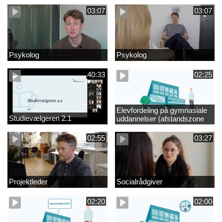
03:07
03:07
Psykolog
Psykolog
40:33
02:25
Elevfordeling på gymnasiale
Studievælgeren 2.1
uddannelser (afstandszone
redigeret)
02:55
03:27
Projektleder
Socialrådgiver
02:20
02:00