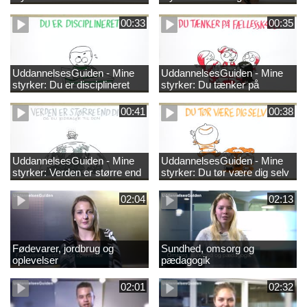
00:33
00:35
UddannelsesGuiden - Mine
UddannelsesGuiden - Mine
styrker: Du er disciplineret
styrker: Du tænker på
fællesskabet
00:41
00:38
UddannelsesGuiden - Mine
UddannelsesGuiden - Mine
styrker: Verden er større end
styrker: Du tør være dig selv
dig og du bidrager til den
02:04
02:13
Fødevarer, jordbrug og
Sundhed, omsorg og
oplevelser
pædagogik
02:01
02:32