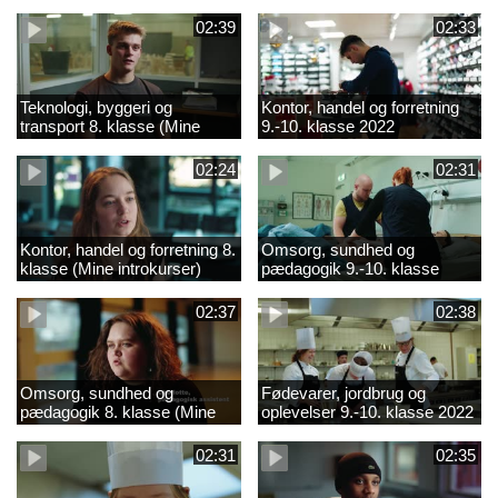
02:39
02:33
Teknologi, byggeri og
Kontor, handel og forretning
transport 8. klasse (Mine
9.-10. klasse 2022
introkurser) 2022
02:24
02:31
Kontor, handel og forretning 8.
Omsorg, sundhed og
klasse (Mine introkurser)
pædagogik 9.-10. klasse
2022
2022
02:37
02:38
Omsorg, sundhed og
Fødevarer, jordbrug og
pædagogik 8. klasse (Mine
oplevelser 9.-10. klasse 2022
introkurser) 2022
02:31
02:35