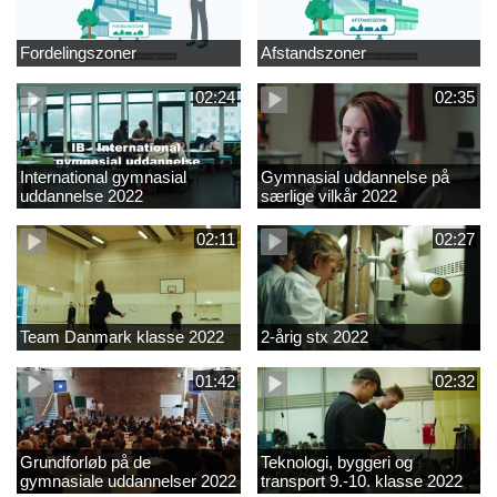
Fordelingszoner
Afstandszoner
02:24
02:35
International gymnasial
Gymnasial uddannelse på
uddannelse 2022
særlige vilkår 2022
02:11
02:27
Team Danmark klasse 2022
2-årig stx 2022
01:42
02:32
Grundforløb på de
Teknologi, byggeri og
gymnasiale uddannelser 2022
transport 9.-10. klasse 2022