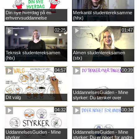
Din nye hverdag på en
Merkantil studentereksamrne
erhvervsuddannelse
(hhx)
02:25
01:47
Teknisk studentereksamen
Almen studentereksamen
(htx)
(stx)
04:57
00:39
UddannelsesGuiden - Mine
Dit valg
styrker: Du tænker over
tingene
04:32
00:34
UddannelsesGuiden - Mine
UddannelsesGuiden - Mine
styrker
styrker: Du er noget for andre