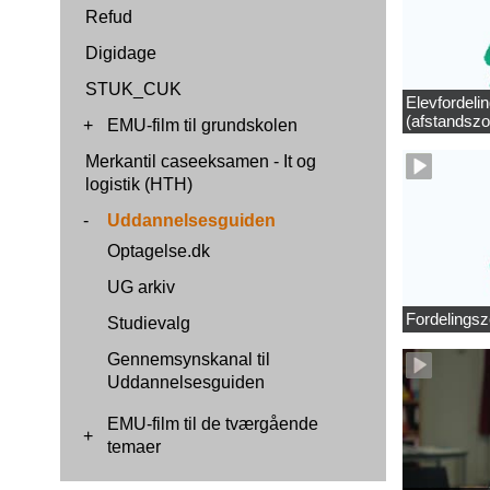
Refud
Digidage
STUK_CUK
Elevfordeli
(afstandszo
+
EMU-film til grundskolen
Merkantil caseeksamen - It og
logistik (HTH)
-
Uddannelsesguiden
Optagelse.dk
UG arkiv
Fordelingsz
Studievalg
Gennemsynskanal til
Uddannelsesguiden
EMU-film til de tværgående
+
temaer