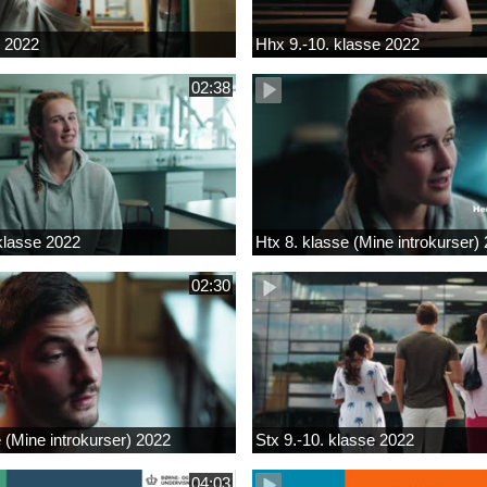
k 2022
Hhx 9.-10. klasse 2022
02:38
 klasse 2022
Htx 8. klasse (Mine introkurser)
02:30
e (Mine introkurser) 2022
Stx 9.-10. klasse 2022
04:03