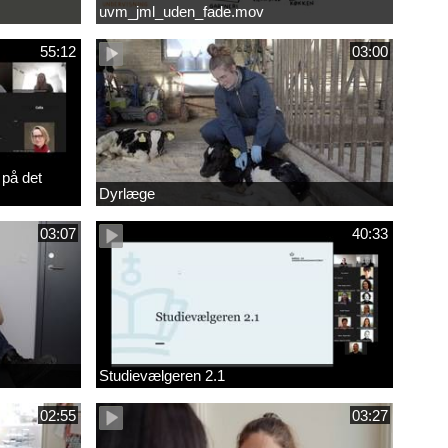
uvm_jml_uden_fade.mov
55:12
03:00
 på det
Dyrlæge
03:07
40:33
Studievælgeren 2.1
02:55
03:27