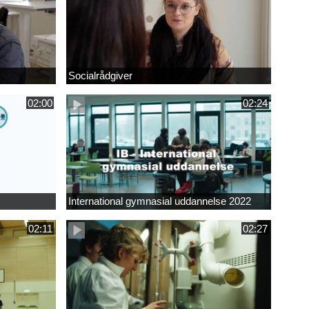
Socialrådgiver
02:00
02:24
International gymnasial uddannelse 2022
02:11
02:27