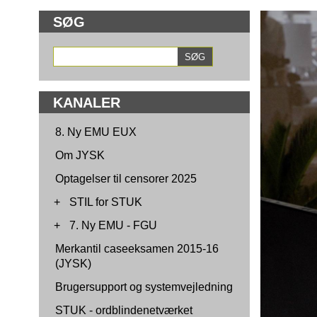
SØG
KANALER
8. Ny EMU EUX
Om JYSK
Optagelser til censorer 2025
+
STIL for STUK
+
7. Ny EMU - FGU
Merkantil caseeksamen 2015-16
(JYSK)
Brugersupport og systemvejledning
STUK - ordblindenetværket