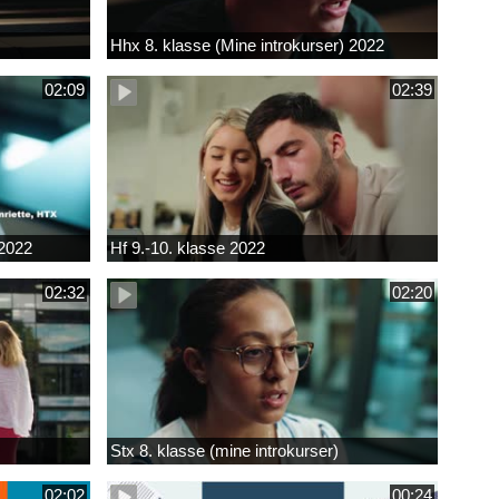
Hhx 8. klasse (Mine introkurser) 2022
02:09
02:39
 2022
Hf 9.-10. klasse 2022
02:32
02:20
Stx 8. klasse (mine introkurser)
02:02
00:24