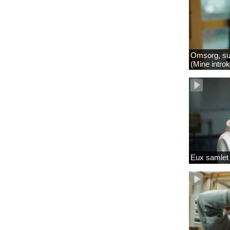
Omsorg, su
(Mine intro
Eux samlet 