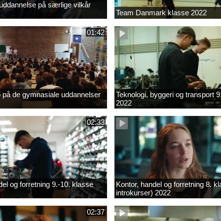
ddannelse på særlige vilkår
Team Danmark klasse 2022
01:42
b på de gymnasiale uddannelser
Teknologi, byggeri og transport 9
2022
02:33
el og forretning 9.-10. klasse
Kontor, handel og forretning 8. k
introkurser) 2022
02:37