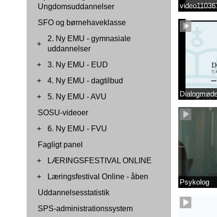
video1103
Ungdomsuddannelser
SFO og børnehaveklasse
2. Ny EMU - gymnasiale
+
uddannelser
+
3. Ny EMU - EUD
+
4. Ny EMU - dagtilbud
Dialogmøde 
+
5. Ny EMU - AVU
SOSU-videoer
+
6. Ny EMU - FVU
Fagligt panel
+
LÆRINGSFESTIVAL ONLINE
+
Læringsfestival Online - åben
Psykolog
Uddannelsesstatistik
SPS-administrationssystem