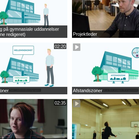
ng på gymnasiale uddannelser
Projektleder
ne redigeret)
02:20
oner
Afstandszoner
02:35