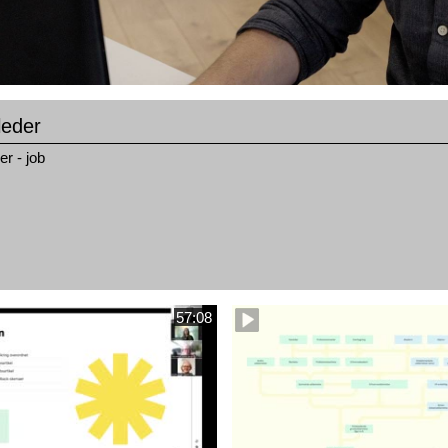
leder
er - job
57:08