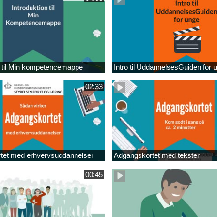
n til Min kompetencemappe
Intro til UddannelsesGuiden for 
02:33
tet med erhvervsuddannelser
Adgangskortet med tekster
00:45