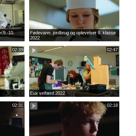
r 9.-10.
Fødevarer, jordbrug og oplevelser 8. klasse
2022
02:39
02:47
Eux velfærd 2022
02:31
02:18