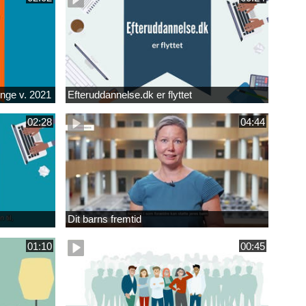
unge v. 2021
Efteruddannelse.dk er flyttet
02:28
04:44
Dit barns fremtid
01:10
00:45