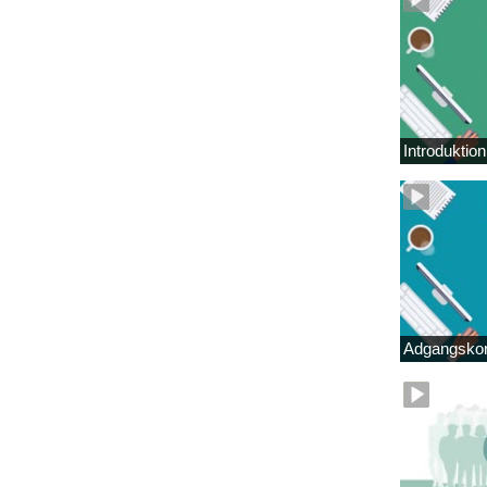
Introduktio
Adgangskor