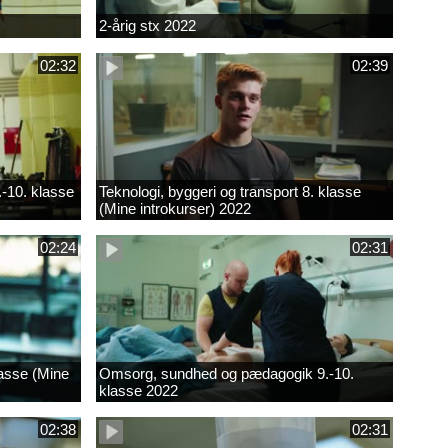
2-årig stx 2022
02:32
02:39
.-10. klasse
Teknologi, byggeri og transport 8. klasse
(Mine introkurser) 2022
02:24
02:31
lasse (Mine
Omsorg, sundhed og pædagogik 9.-10.
klasse 2022
02:38
02:31