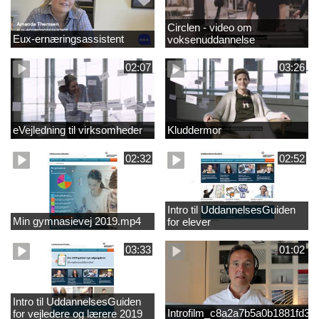
Circlen - video om
Eux-ernæringsassistent
voksenuddannelse
02:07
03:26
eVejledning til virksomheder
Kluddermor
02:32
02:52
Intro til UddannelsesGuiden
Min gymnasievej 2019.mp4
for elever
03:33
01:02
Intro til UddannelsesGuiden
Introfilm_c8a2a7b5a0b1881fd3
for vejledere og lærere 2019