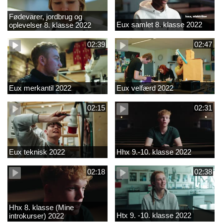
Fødevarer, jordbrug og
Eux samlet 8. klasse 2022
oplevelser 8. klasse 2022
02:39
02:47
Eux merkantil 2022
Eux velfærd 2022
02:15
02:31
Eux teknisk 2022
Hhx 9.-10. klasse 2022
02:18
02:38
Hhx 8. klasse (Mine
Htx 9. -10. klasse 2022
introkurser) 2022