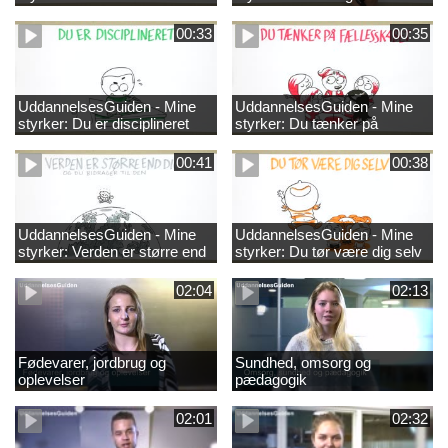
00:33
00:35
UddannelsesGuiden - Mine
UddannelsesGuiden - Mine
styrker: Du er disciplineret
styrker: Du tænker på
fællesskabet
00:41
00:38
UddannelsesGuiden - Mine
UddannelsesGuiden - Mine
styrker: Verden er større end
styrker: Du tør være dig selv
dig og du bidrager til den
02:04
02:13
Fødevarer, jordbrug og
Sundhed, omsorg og
oplevelser
pædagogik
02:01
02:32