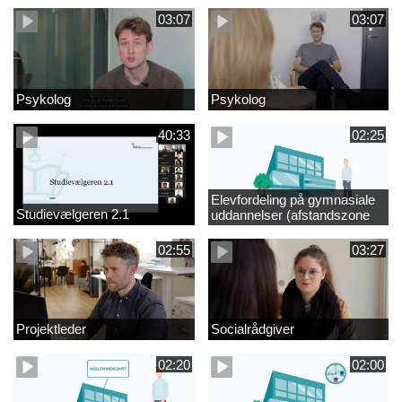
03:07
03:07
Psykolog
Psykolog
40:33
02:25
Elevfordeling på gymnasiale
Studievælgeren 2.1
uddannelser (afstandszone
redigeret)
02:55
03:27
Projektleder
Socialrådgiver
02:20
02:00