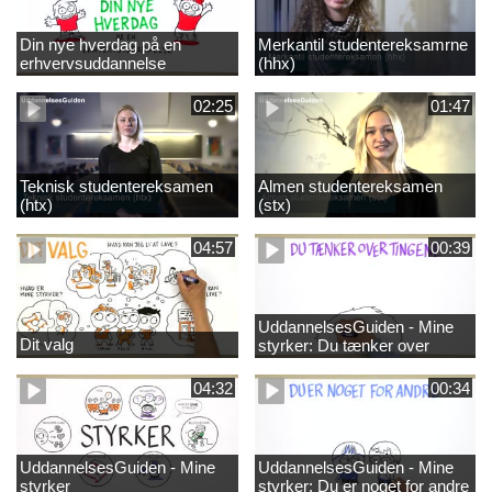
Din nye hverdag på en
Merkantil studentereksamrne
erhvervsuddannelse
(hhx)
02:25
01:47
Teknisk studentereksamen
Almen studentereksamen
(htx)
(stx)
04:57
00:39
UddannelsesGuiden - Mine
Dit valg
styrker: Du tænker over
tingene
04:32
00:34
UddannelsesGuiden - Mine
UddannelsesGuiden - Mine
styrker
styrker: Du er noget for andre