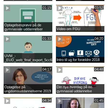
01:15
03:52
Optagelsesprøve på de
Video om FGU
gymnasiale uddannelser
01:33
04:20
UVM_-
Intro til ug for forældre 2018
_EUD_web_final_export_5cc62b2de8a2eab5775e52e524e16290
04:17
04:48
Optagelse på
Din nye hverdag på en
ungdomsuddannelserne 2019
gymnasial uddannelse
04:34
01:45