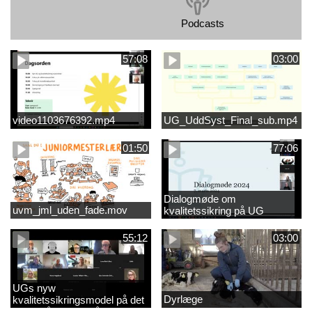
Podcasts
57:08
03:00
video1103676392.mp4
UG_UddSyst_Final_sub.mp4
01:50
77:06
Dialogmøde om
uvm_jml_uden_fade.mov
kvalitetssikring på UG
55:12
03:00
UGs nyw
Dyrlæge
kvalitetssikringsmodel på det
videregående område