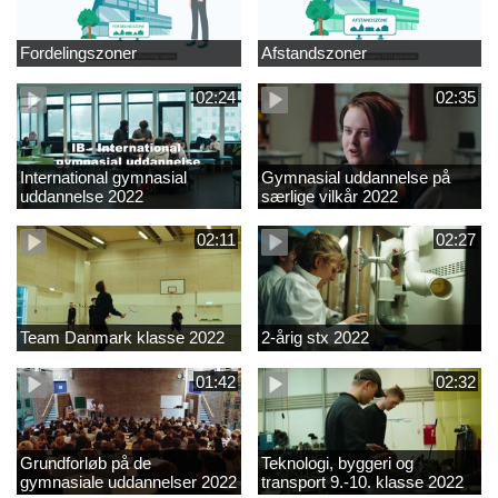
Fordelingszoner
Afstandszoner
02:24
02:35
International gymnasial
Gymnasial uddannelse på
uddannelse 2022
særlige vilkår 2022
02:11
02:27
Team Danmark klasse 2022
2-årig stx 2022
01:42
02:32
Grundforløb på de
Teknologi, byggeri og
gymnasiale uddannelser 2022
transport 9.-10. klasse 2022