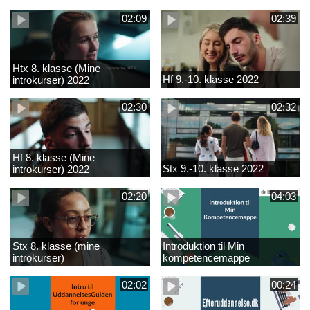
02:09
02:39
Htx 8. klasse (Mine
Hf 9.-10. klasse 2022
introkurser) 2022
02:30
02:32
Hf 8. klasse (Mine
Stx 9.-10. klasse 2022
introkurser) 2022
02:20
04:03
Stx 8. klasse (mine
Introduktion til Min
introkurser)
kompetencemappe
02:02
00:24