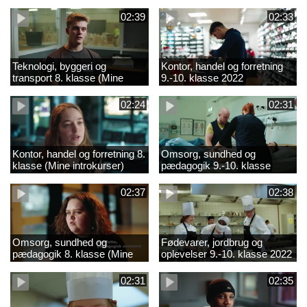
02:39
02:33
Teknologi, byggeri og
Kontor, handel og forretning
transport 8. klasse (Mine
9.-10. klasse 2022
introkurser) 2022
02:24
02:31
Kontor, handel og forretning 8.
Omsorg, sundhed og
klasse (Mine introkurser)
pædagogik 9.-10. klasse
2022
2022
02:37
02:38
Omsorg, sundhed og
Fødevarer, jordbrug og
pædagogik 8. klasse (Mine
oplevelser 9.-10. klasse 2022
introkurser) 2022
02:31
02:35