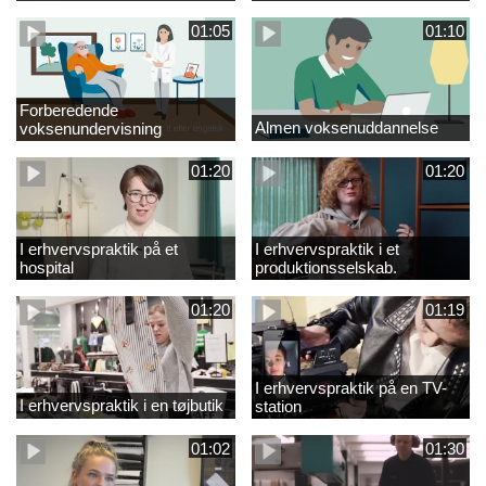
01:05
01:10
Forberedende
Almen voksenuddannelse
voksenundervisning
01:20
01:20
I erhvervspraktik på et
I erhvervspraktik i et
hospital
produktionsselskab.
01:20
01:19
I erhvervspraktik på en TV-
I erhvervspraktik i en tøjbutik
station
01:02
01:30