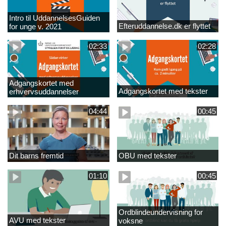
Intro til UddannelsesGuiden
Efteruddannelse.dk er flyttet
for unge v. 2021
02:33
02:28
Adgangskortet med
Adgangskortet med tekster
erhvervsuddannelser
04:44
00:45
Dit barns fremtid
OBU med tekster
01:10
00:45
Ordblindeundervisning for
AVU med tekster
voksne