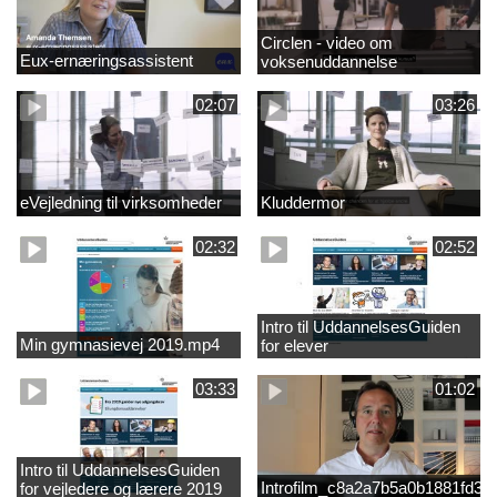
Circlen - video om
Eux-ernæringsassistent
voksenuddannelse
02:07
03:26
eVejledning til virksomheder
Kluddermor
02:32
02:52
Intro til UddannelsesGuiden
Min gymnasievej 2019.mp4
for elever
03:33
01:02
Intro til UddannelsesGuiden
Introfilm_c8a2a7b5a0b1881fd3
for vejledere og lærere 2019