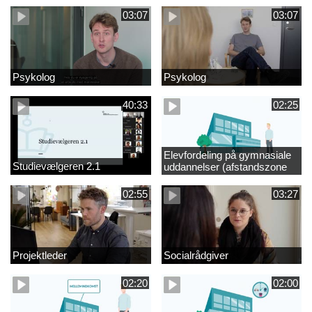
03:07
03:07
Psykolog
Psykolog
40:33
02:25
Elevfordeling på gymnasiale
Studievælgeren 2.1
uddannelser (afstandszone
redigeret)
02:55
03:27
Projektleder
Socialrådgiver
02:20
02:00