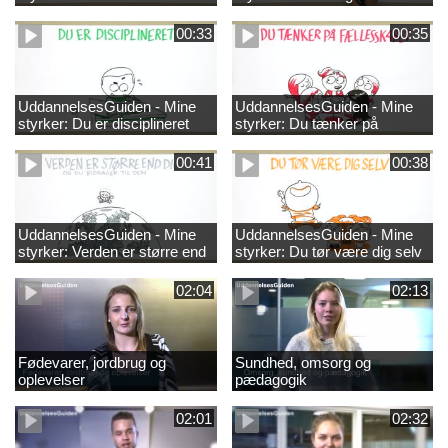
00:33
00:35
UddannelsesGuiden - Mine
UddannelsesGuiden - Mine
styrker: Du er disciplineret
styrker: Du tænker på
fællesskabet
00:41
00:38
UddannelsesGuiden - Mine
UddannelsesGuiden - Mine
styrker: Verden er større end
styrker: Du tør være dig selv
dig og du bidrager til den
02:04
02:13
Fødevarer, jordbrug og
Sundhed, omsorg og
oplevelser
pædagogik
02:01
02:32