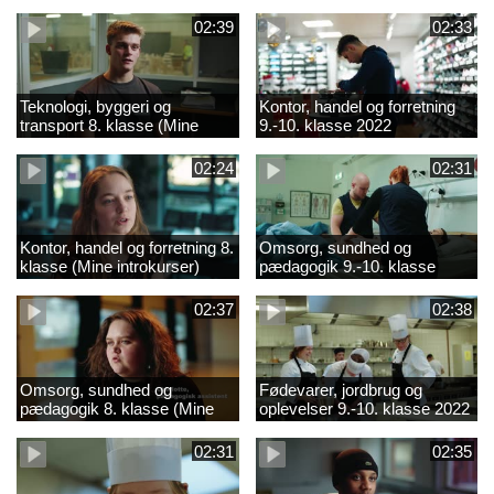
02:39
02:33
Teknologi, byggeri og
Kontor, handel og forretning
transport 8. klasse (Mine
9.-10. klasse 2022
introkurser) 2022
02:24
02:31
Kontor, handel og forretning 8.
Omsorg, sundhed og
klasse (Mine introkurser)
pædagogik 9.-10. klasse
2022
2022
02:37
02:38
Omsorg, sundhed og
Fødevarer, jordbrug og
pædagogik 8. klasse (Mine
oplevelser 9.-10. klasse 2022
introkurser) 2022
02:31
02:35