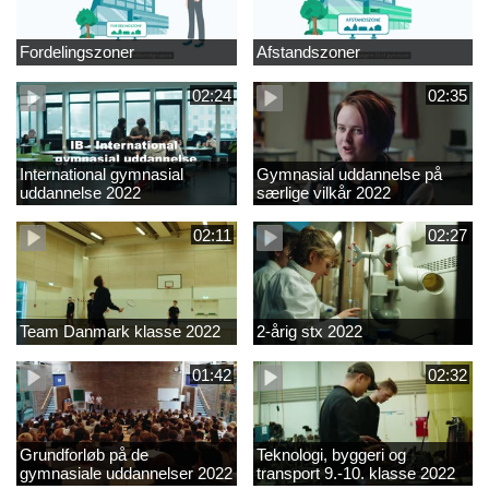
Fordelingszoner
Afstandszoner
02:24
02:35
International gymnasial
Gymnasial uddannelse på
uddannelse 2022
særlige vilkår 2022
02:11
02:27
Team Danmark klasse 2022
2-årig stx 2022
01:42
02:32
Grundforløb på de
Teknologi, byggeri og
gymnasiale uddannelser 2022
transport 9.-10. klasse 2022