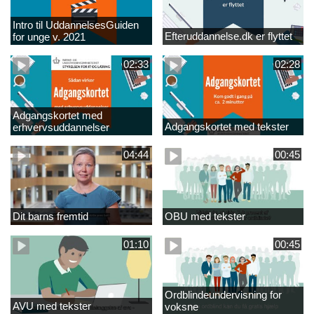
Intro til UddannelsesGuiden
Efteruddannelse.dk er flyttet
for unge v. 2021
02:33
02:28
Adgangskortet med
Adgangskortet med tekster
erhvervsuddannelser
04:44
00:45
Dit barns fremtid
OBU med tekster
01:10
00:45
Ordblindeundervisning for
AVU med tekster
voksne