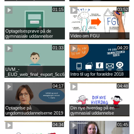
01:15
03:52
Optagelsesprøve på de
Video om FGU
gymnasiale uddannelser
01:33
04:20
UVM_-
Intro til ug for forældre 2018
_EUD_web_final_export_5cc62b2de8a2eab5775e52e524e16290
04:17
04:48
Optagelse på
Din nye hverdag på en
ungdomsuddannelserne 2019
gymnasial uddannelse
04:34
01:45