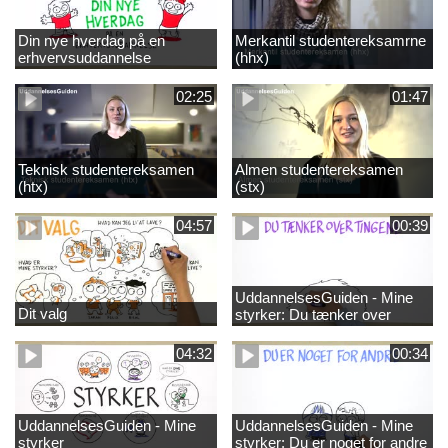
Din nye hverdag på en
Merkantil studentereksamrne
erhvervsuddannelse
(hhx)
02:25
01:47
Teknisk studentereksamen
Almen studentereksamen
(htx)
(stx)
04:57
00:39
UddannelsesGuiden - Mine
Dit valg
styrker: Du tænker over
tingene
04:32
00:34
UddannelsesGuiden - Mine
UddannelsesGuiden - Mine
styrker
styrker: Du er noget for andre