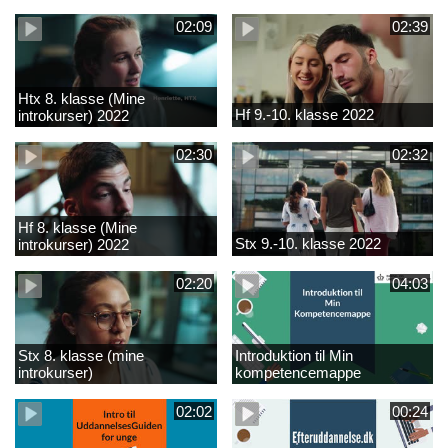
02:09
02:39
Htx 8. klasse (Mine
Hf 9.-10. klasse 2022
introkurser) 2022
02:30
02:32
Hf 8. klasse (Mine
Stx 9.-10. klasse 2022
introkurser) 2022
02:20
04:03
Stx 8. klasse (mine
Introduktion til Min
introkurser)
kompetencemappe
02:02
00:24