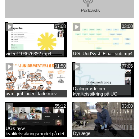
Podcasts
57:08
03:00
video1103676392.mp4
UG_UddSyst_Final_sub.mp4
01:50
77:06
Dialogmøde om
uvm_jml_uden_fade.mov
kvalitetssikring på UG
55:12
03:00
UGs nyw
Dyrlæge
kvalitetssikringsmodel på det
videregående område