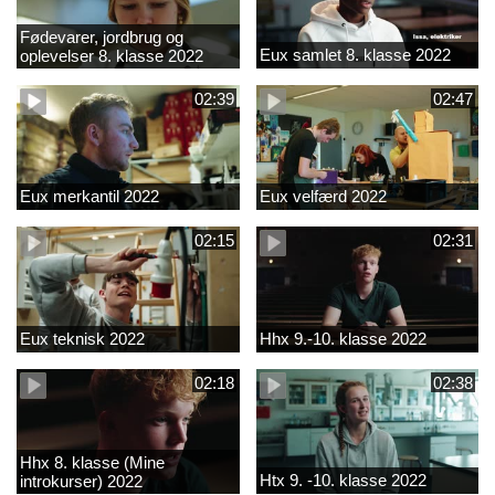
Fødevarer, jordbrug og
Eux samlet 8. klasse 2022
oplevelser 8. klasse 2022
02:39
02:47
Eux merkantil 2022
Eux velfærd 2022
02:15
02:31
Eux teknisk 2022
Hhx 9.-10. klasse 2022
02:18
02:38
Hhx 8. klasse (Mine
Htx 9. -10. klasse 2022
introkurser) 2022