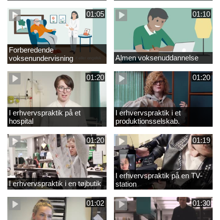
01:05
01:10
Forberedende
Almen voksenuddannelse
voksenundervisning
01:20
01:20
I erhvervspraktik på et
I erhvervspraktik i et
hospital
produktionsselskab.
01:20
01:19
I erhvervspraktik på en TV-
I erhvervspraktik i en tøjbutik
station
01:02
01:30