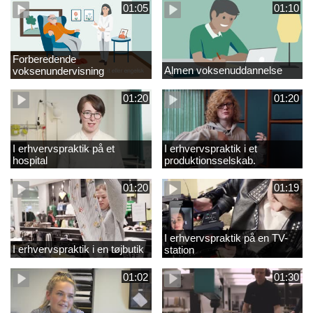
01:05
01:10
Forberedende
Almen voksenuddannelse
voksenundervisning
01:20
01:20
I erhvervspraktik på et
I erhvervspraktik i et
hospital
produktionsselskab.
01:20
01:19
I erhvervspraktik på en TV-
I erhvervspraktik i en tøjbutik
station
01:02
01:30