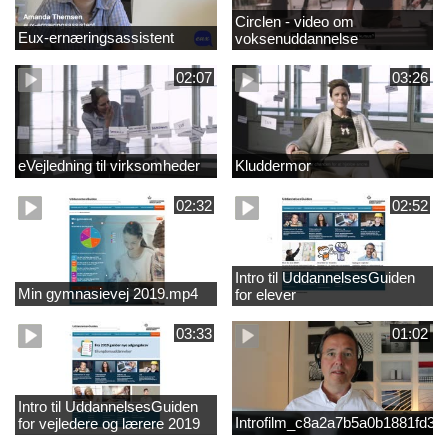
Circlen - video om
Eux-ernæringsassistent
voksenuddannelse
02:07
03:26
eVejledning til virksomheder
Kluddermor
02:32
02:52
Intro til UddannelsesGuiden
Min gymnasievej 2019.mp4
for elever
03:33
01:02
Intro til UddannelsesGuiden
Introfilm_c8a2a7b5a0b1881fd3
for vejledere og lærere 2019