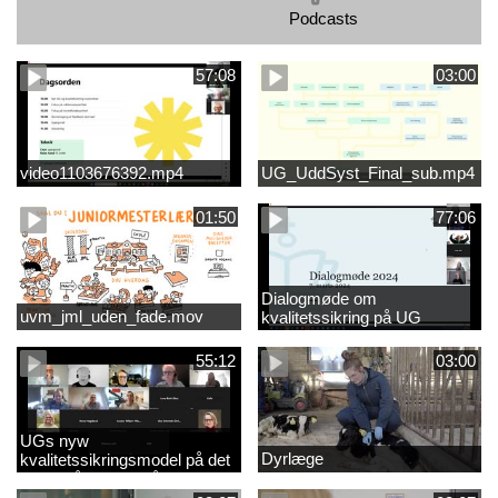
Podcasts
57:08
03:00
video1103676392.mp4
UG_UddSyst_Final_sub.mp4
01:50
77:06
Dialogmøde om
uvm_jml_uden_fade.mov
kvalitetssikring på UG
55:12
03:00
UGs nyw
Dyrlæge
kvalitetssikringsmodel på det
videregående område