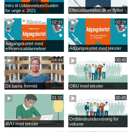
Intro til UddannelsesGuiden
Efteruddannelse.dk er flyttet
for unge v. 2021
02:33
02:28
Adgangskortet med
Adgangskortet med tekster
erhvervsuddannelser
04:44
00:45
Dit barns fremtid
OBU med tekster
01:10
00:45
Ordblindeundervisning for
AVU med tekster
voksne