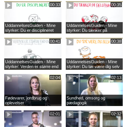
00:33
00:35
UddannelsesGuiden - Mine
UddannelsesGuiden - Mine
styrker: Du er disciplineret
styrker: Du tænker på
fællesskabet
00:41
00:38
UddannelsesGuiden - Mine
UddannelsesGuiden - Mine
styrker: Verden er større end
styrker: Du tør være dig selv
dig og du bidrager til den
02:04
02:13
Fødevarer, jordbrug og
Sundhed, omsorg og
oplevelser
pædagogik
02:01
02:32