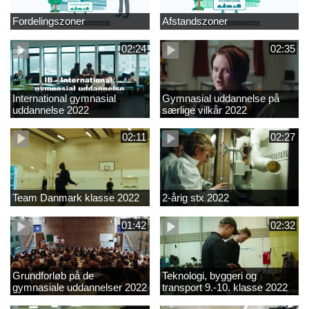
Fordelingszoner
Afstandszoner
02:24
02:35
International gymnasial
Gymnasial uddannelse på
uddannelse 2022
særlige vilkår 2022
02:11
02:27
Team Danmark klasse 2022
2-årig stx 2022
01:42
02:32
Grundforløb på de
Teknologi, byggeri og
gymnasiale uddannelser 2022
transport 9.-10. klasse 2022