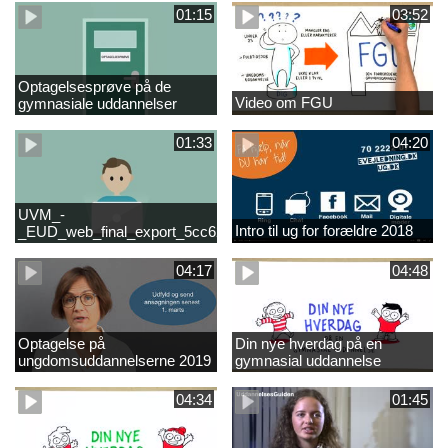
01:15
03:52
Optagelsesprøve på de
Video om FGU
gymnasiale uddannelser
01:33
04:20
UVM_-
Intro til ug for forældre 2018
_EUD_web_final_export_5cc62b2de8a2eab5775e52e524e16290
04:17
04:48
Optagelse på
Din nye hverdag på en
ungdomsuddannelserne 2019
gymnasial uddannelse
04:34
01:45