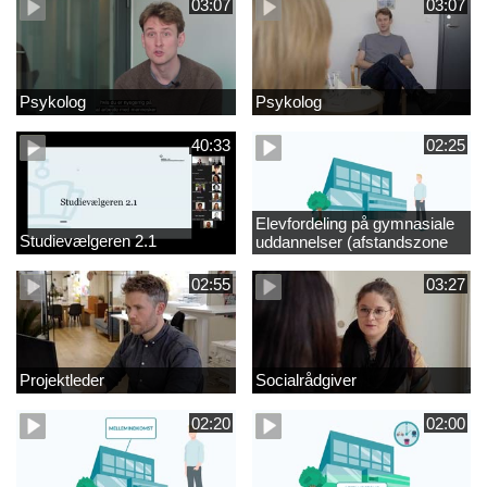
03:07
03:07
Psykolog
Psykolog
40:33
02:25
Elevfordeling på gymnasiale
Studievælgeren 2.1
uddannelser (afstandszone
redigeret)
02:55
03:27
Projektleder
Socialrådgiver
02:20
02:00