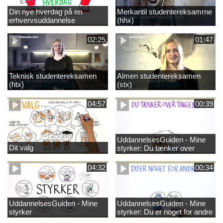
Din nye hverdag på en
Merkantil studentereksamrne
erhvervsuddannelse
(hhx)
02:25
01:47
Teknisk studentereksamen
Almen studentereksamen
(htx)
(stx)
04:57
00:39
UddannelsesGuiden - Mine
Dit valg
styrker: Du tænker over
tingene
04:32
00:34
UddannelsesGuiden - Mine
UddannelsesGuiden - Mine
styrker
styrker: Du er noget for andre