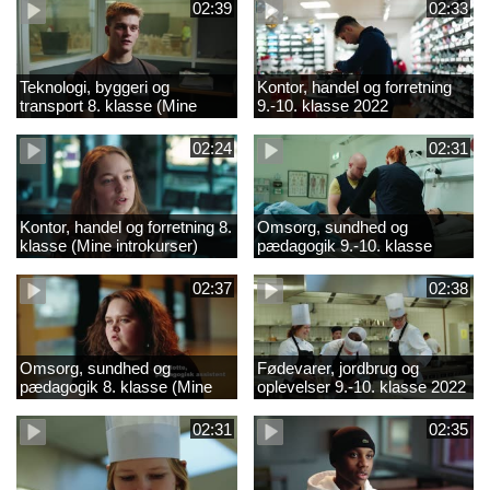
02:39
02:33
Teknologi, byggeri og
Kontor, handel og forretning
transport 8. klasse (Mine
9.-10. klasse 2022
introkurser) 2022
02:24
02:31
Kontor, handel og forretning 8.
Omsorg, sundhed og
klasse (Mine introkurser)
pædagogik 9.-10. klasse
2022
2022
02:37
02:38
Omsorg, sundhed og
Fødevarer, jordbrug og
pædagogik 8. klasse (Mine
oplevelser 9.-10. klasse 2022
introkurser) 2022
02:31
02:35