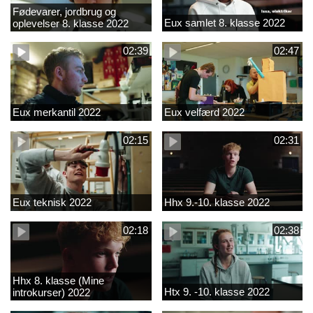
Fødevarer, jordbrug og
Eux samlet 8. klasse 2022
oplevelser 8. klasse 2022
02:39
02:47
Eux merkantil 2022
Eux velfærd 2022
02:15
02:31
Eux teknisk 2022
Hhx 9.-10. klasse 2022
02:18
02:38
Hhx 8. klasse (Mine
Htx 9. -10. klasse 2022
introkurser) 2022