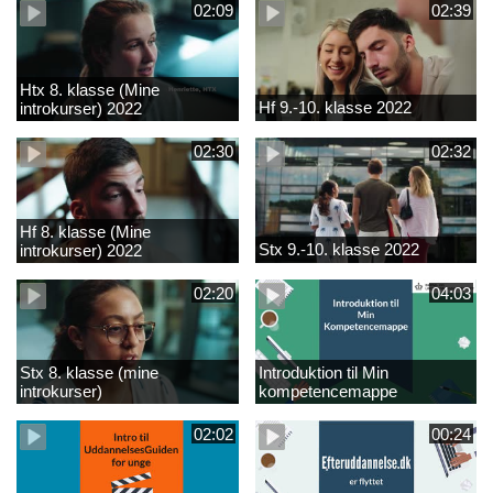
02:09
02:39
Htx 8. klasse (Mine
Hf 9.-10. klasse 2022
introkurser) 2022
02:30
02:32
Hf 8. klasse (Mine
Stx 9.-10. klasse 2022
introkurser) 2022
02:20
04:03
Stx 8. klasse (mine
Introduktion til Min
introkurser)
kompetencemappe
02:02
00:24