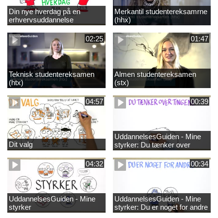
Din nye hverdag på en
Merkantil studentereksamrne
erhvervsuddannelse
(hhx)
02:25
01:47
Teknisk studentereksamen
Almen studentereksamen
(htx)
(stx)
04:57
00:39
UddannelsesGuiden - Mine
Dit valg
styrker: Du tænker over
tingene
04:32
00:34
UddannelsesGuiden - Mine
UddannelsesGuiden - Mine
styrker
styrker: Du er noget for andre