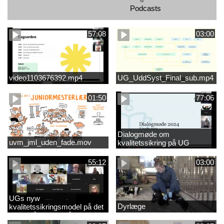
Podcasts
57:08
03:00
video1103676392.mp4
UG_UddSyst_Final_sub.mp4
01:50
77:06
Dialogmøde om
uvm_jml_uden_fade.mov
kvalitetssikring på UG
55:12
03:00
UGs nyw
Dyrlæge
kvalitetssikringsmodel på det
videregående område