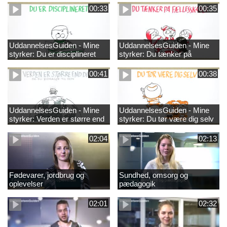
00:33
00:35
UddannelsesGuiden - Mine
UddannelsesGuiden - Mine
styrker: Du er disciplineret
styrker: Du tænker på
fællesskabet
00:41
00:38
UddannelsesGuiden - Mine
UddannelsesGuiden - Mine
styrker: Verden er større end
styrker: Du tør være dig selv
dig og du bidrager til den
02:04
02:13
Fødevarer, jordbrug og
Sundhed, omsorg og
oplevelser
pædagogik
02:01
02:32