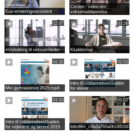
Circlen - video om
Eux-ernæringsassistent
voksenuddannelse
02:07
03:26
eVejledning til virksomheder
Kluddermor
02:32
02:52
Intro til UddannelsesGuiden
Min gymnasievej 2019.mp4
for elever
03:33
01:02
Intro til UddannelsesGuiden
Introfilm_c8a2a7b5a0b1881fd3
for vejledere og lærere 2019