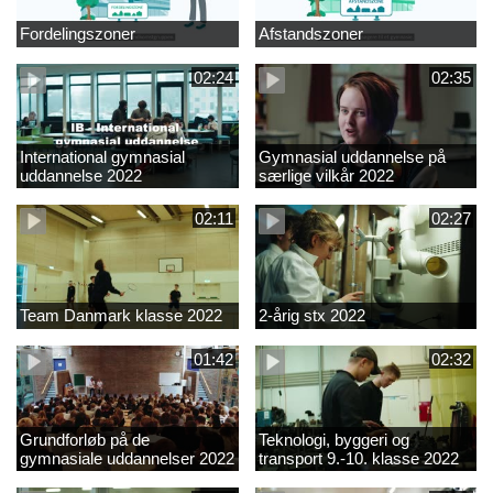
Fordelingszoner
Afstandszoner
02:24
02:35
International gymnasial
Gymnasial uddannelse på
uddannelse 2022
særlige vilkår 2022
02:11
02:27
Team Danmark klasse 2022
2-årig stx 2022
01:42
02:32
Grundforløb på de
Teknologi, byggeri og
gymnasiale uddannelser 2022
transport 9.-10. klasse 2022