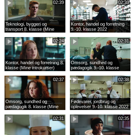
02:39
02:33
Teknologi, byggeri og
Kontor, handel og forretning
transport 8. klasse (Mine
9.-10. klasse 2022
introkurser) 2022
02:24
02:31
Kontor, handel og forretning 8.
Omsorg, sundhed og
klasse (Mine introkurser)
pædagogik 9.-10. klasse
2022
2022
02:37
02:38
Omsorg, sundhed og
Fødevarer, jordbrug og
pædagogik 8. klasse (Mine
oplevelser 9.-10. klasse 2022
introkurser) 2022
02:31
02:35