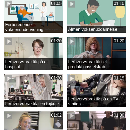
01:05
01:10
Forberedende
Almen voksenuddannelse
voksenundervisning
01:20
01:20
I erhvervspraktik på et
I erhvervspraktik i et
hospital
produktionsselskab.
01:20
01:19
I erhvervspraktik på en TV-
I erhvervspraktik i en tøjbutik
station
01:02
01:30