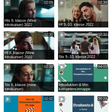
02:09
02:39
Htx 8. klasse (Mine
Hf 9.-10. klasse 2022
introkurser) 2022
02:30
02:32
Hf 8. klasse (Mine
Stx 9.-10. klasse 2022
introkurser) 2022
02:20
04:03
Stx 8. klasse (mine
Introduktion til Min
introkurser)
kompetencemappe
02:02
00:24