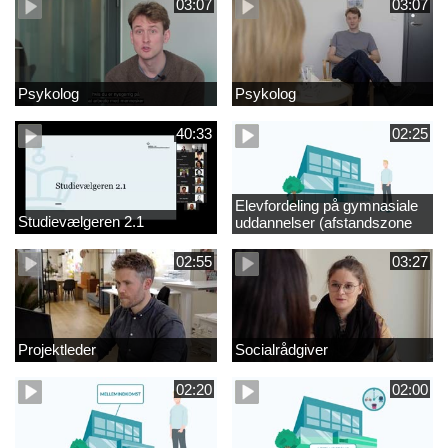
03:07
03:07
Psykolog
Psykolog
40:33
02:25
Elevfordeling på gymnasiale
Studievælgeren 2.1
uddannelser (afstandszone
redigeret)
02:55
03:27
Projektleder
Socialrådgiver
02:20
02:00