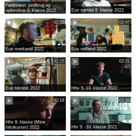
Fødevarer, jordbrug og
Eux samlet 8. klasse 2022
oplevelser 8. klasse 2022
02:39
02:47
Eux merkantil 2022
Eux velfærd 2022
02:15
02:31
Eux teknisk 2022
Hhx 9.-10. klasse 2022
02:18
02:38
Hhx 8. klasse (Mine
Htx 9. -10. klasse 2022
introkurser) 2022