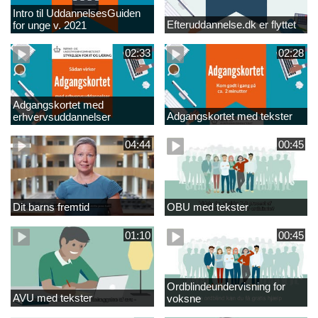
Intro til UddannelsesGuiden
Efteruddannelse.dk er flyttet
for unge v. 2021
02:33
02:28
Adgangskortet med
Adgangskortet med tekster
erhvervsuddannelser
04:44
00:45
Dit barns fremtid
OBU med tekster
01:10
00:45
Ordblindeundervisning for
AVU med tekster
voksne