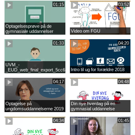
01:15
03:52
Optagelsesprøve på de
Video om FGU
gymnasiale uddannelser
01:33
04:20
UVM_-
Intro til ug for forældre 2018
_EUD_web_final_export_5cc62b2de8a2eab5775e52e524e16290
04:17
04:48
Optagelse på
Din nye hverdag på en
ungdomsuddannelserne 2019
gymnasial uddannelse
04:34
01:45