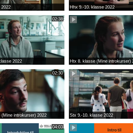
k 2022
Hhx 9.-10. klasse 2022
02:38
 klasse 2022
Htx 8. klasse (Mine introkurser)
02:30
e (Mine introkurser) 2022
Stx 9.-10. klasse 2022
04:03