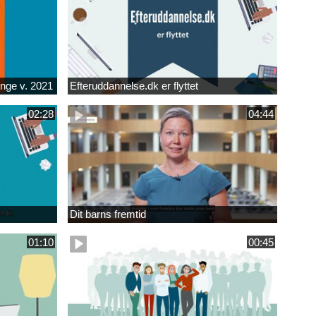
unge v. 2021
Efteruddannelse.dk er flyttet
02:28
04:44
Dit barns fremtid
01:10
00:45