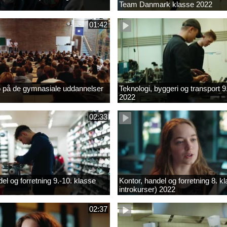
Team Danmark klasse 2022
01:42
b på de gymnasiale uddannelser
Teknologi, byggeri og transport 9
2022
02:33
el og forretning 9.-10. klasse
Kontor, handel og forretning 8. k
introkurser) 2022
02:37