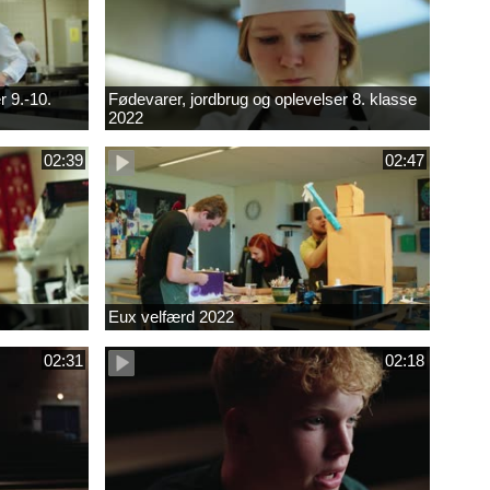
r 9.-10.
Fødevarer, jordbrug og oplevelser 8. klasse
2022
02:39
02:47
Eux velfærd 2022
02:31
02:18