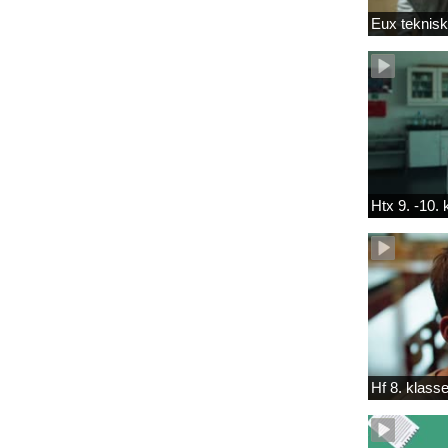
Eux teknis
Htx 9. -10.
Hf 8. klass