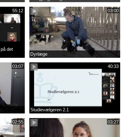
55:12
03:00
 på det
Dyrlæge
03:07
40:33
Studievælgeren 2.1
02:55
03:27