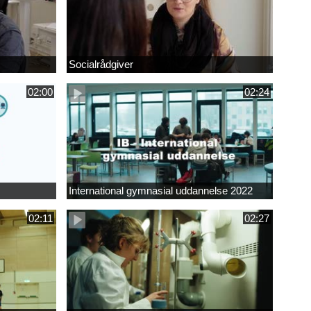
Socialrådgiver
02:00
02:24
International gymnasial uddannelse 2022
02:11
02:27