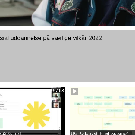
ial uddannelse på særlige vilkår 2022
57:08
676392.mp4
UG_UddSyst_Final_sub.mp4