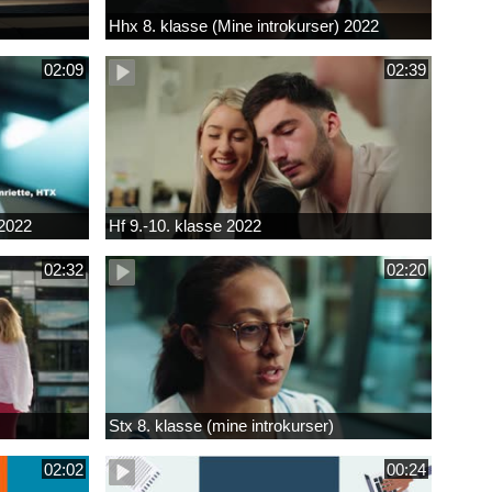
Hhx 8. klasse (Mine introkurser) 2022
02:09
02:39
 2022
Hf 9.-10. klasse 2022
02:32
02:20
Stx 8. klasse (mine introkurser)
02:02
00:24