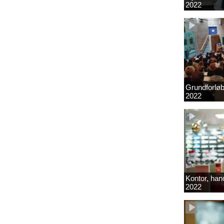
2022
Grundforlø
2022
Kontor, hand
2022