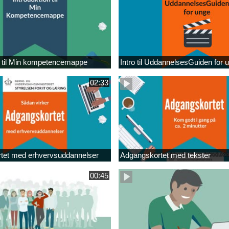
n til Min kompetencemappe
Intro til UddannelsesGuiden for 
02:33
tet med erhvervsuddannelser
Adgangskortet med tekster
00:45