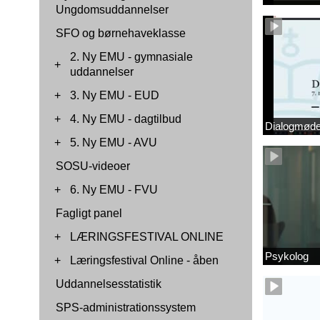
Ungdomsuddannelser
SFO og børnehaveklasse
2. Ny EMU - gymnasiale
+
uddannelser
+
3. Ny EMU - EUD
+
4. Ny EMU - dagtilbud
Dialogmøde 
+
5. Ny EMU - AVU
SOSU-videoer
+
6. Ny EMU - FVU
Fagligt panel
+
LÆRINGSFESTIVAL ONLINE
Psykolog
+
Læringsfestival Online - åben
Uddannelsesstatistik
SPS-administrationssystem