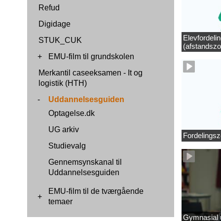
Refud
Digidage
Elevfordeli
STUK_CUK
(afstandszo
+
EMU-film til grundskolen
Merkantil caseeksamen - It og
logistik (HTH)
-
Uddannelsesguiden
Optagelse.dk
UG arkiv
Fordelingsz
Studievalg
Gennemsynskanal til
Uddannelsesguiden
EMU-film til de tværgående
+
temaer
Gymnasial u