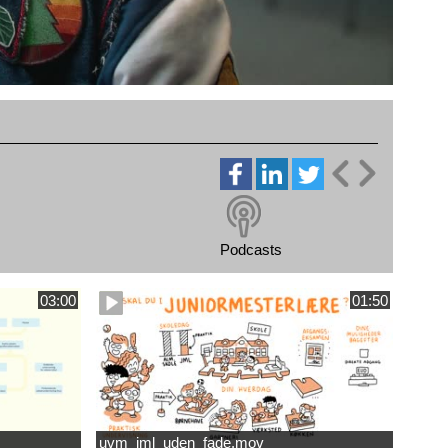
Podcasts
03:00
01:50
uvm_jml_uden_fade.mov