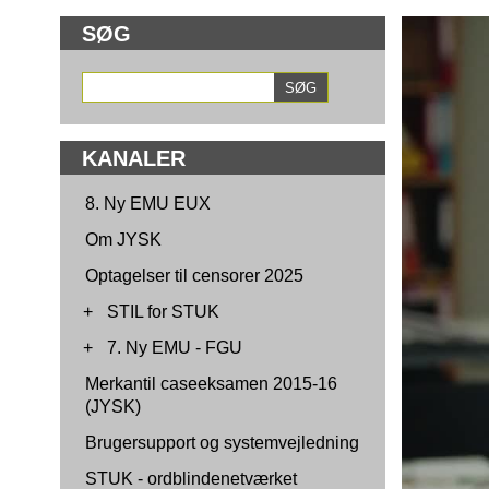
SØG
KANALER
8. Ny EMU EUX
Om JYSK
Optagelser til censorer 2025
+
STIL for STUK
+
7. Ny EMU - FGU
Merkantil caseeksamen 2015-16
(JYSK)
Brugersupport og systemvejledning
STUK - ordblindenetværket