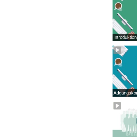
Introduktio
Adgangskor