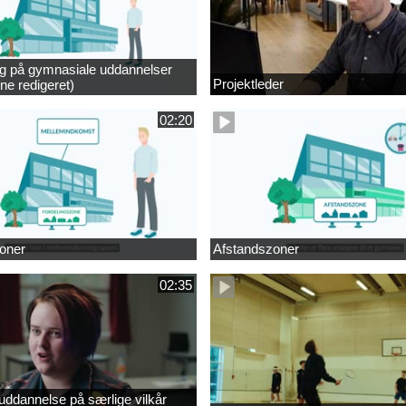
ng på gymnasiale uddannelser
Projektleder
ne redigeret)
02:20
oner
Afstandszoner
02:35
ddannelse på særlige vilkår