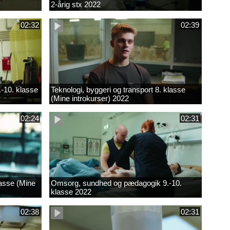
2-årig stx 2022
02:32
02:39
.-10. klasse
Teknologi, byggeri og transport 8. klasse
(Mine introkurser) 2022
02:24
02:31
lasse (Mine
Omsorg, sundhed og pædagogik 9.-10.
klasse 2022
02:38
02:31