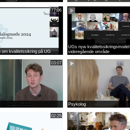
77:06
UGs nyw kvalitetssikringsmodel
om kvalitetssikring på UG
videregående område
03:07
Psykolog
02:25