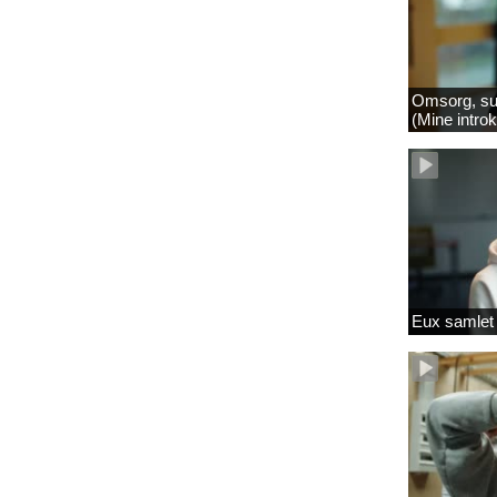
Omsorg, su
(Mine intro
Eux samlet 