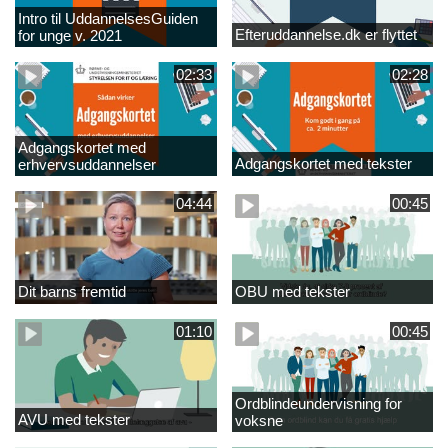
Intro til UddannelsesGuiden
Efteruddannelse.dk er flyttet
for unge v. 2021
02:33
02:28
Adgangskortet med
Adgangskortet med tekster
erhvervsuddannelser
04:44
00:45
Dit barns fremtid
OBU med tekster
01:10
00:45
Ordblindeundervisning for
AVU med tekster
voksne