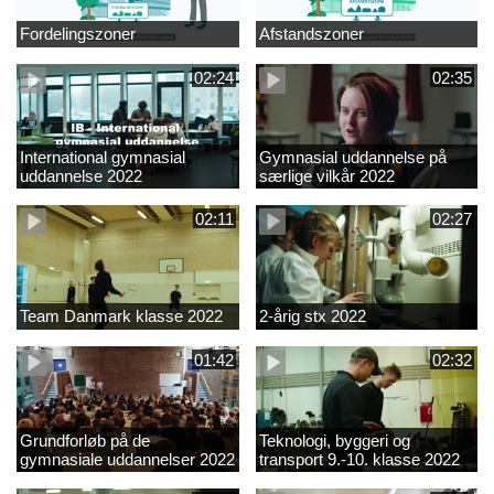
Fordelingszoner
Afstandszoner
02:24
02:35
International gymnasial
Gymnasial uddannelse på
uddannelse 2022
særlige vilkår 2022
02:11
02:27
Team Danmark klasse 2022
2-årig stx 2022
01:42
02:32
Grundforløb på de
Teknologi, byggeri og
gymnasiale uddannelser 2022
transport 9.-10. klasse 2022