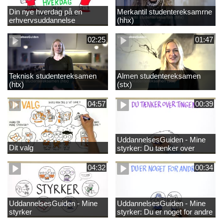
Din nye hverdag på en
Merkantil studentereksamrne
erhvervsuddannelse
(hhx)
02:25
01:47
Teknisk studentereksamen
Almen studentereksamen
(htx)
(stx)
04:57
00:39
UddannelsesGuiden - Mine
Dit valg
styrker: Du tænker over
tingene
04:32
00:34
UddannelsesGuiden - Mine
UddannelsesGuiden - Mine
styrker
styrker: Du er noget for andre