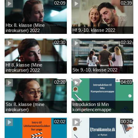
02:09
02:39
Htx 8. klasse (Mine
Hf 9.-10. klasse 2022
introkurser) 2022
02:30
02:32
Hf 8. klasse (Mine
Stx 9.-10. klasse 2022
introkurser) 2022
02:20
04:03
Stx 8. klasse (mine
Introduktion til Min
introkurser)
kompetencemappe
02:02
00:24