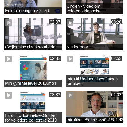
Circlen - video om
Eux-ernæringsassistent
voksenuddannelse
02:07
03:26
eVejledning til virksomheder
Kluddermor
02:32
02:52
Intro til UddannelsesGuiden
Min gymnasievej 2019.mp4
for elever
03:33
01:02
Intro til UddannelsesGuiden
Introfilm_c8a2a7b5a0b1881fd3
for vejledere og lærere 2019