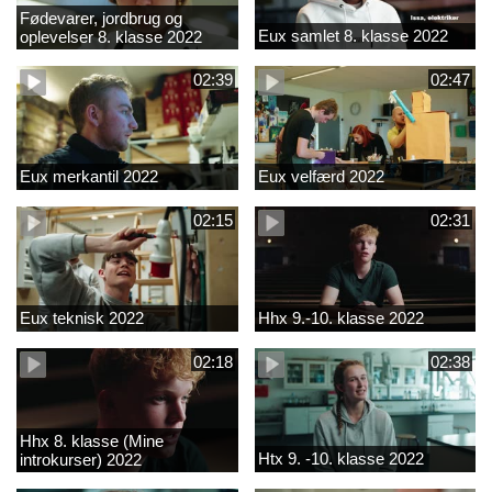
Fødevarer, jordbrug og
Eux samlet 8. klasse 2022
oplevelser 8. klasse 2022
02:39
02:47
Eux merkantil 2022
Eux velfærd 2022
02:15
02:31
Eux teknisk 2022
Hhx 9.-10. klasse 2022
02:18
02:38
Hhx 8. klasse (Mine
Htx 9. -10. klasse 2022
introkurser) 2022