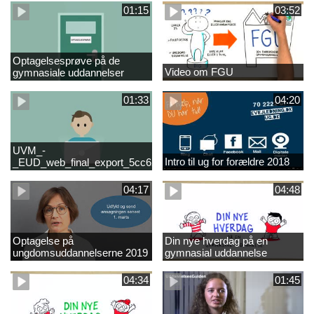
01:15
03:52
Optagelsesprøve på de
Video om FGU
gymnasiale uddannelser
01:33
04:20
UVM_-
Intro til ug for forældre 2018
_EUD_web_final_export_5cc62b2de8a2eab5775e52e524e16290
04:17
04:48
Optagelse på
Din nye hverdag på en
ungdomsuddannelserne 2019
gymnasial uddannelse
04:34
01:45