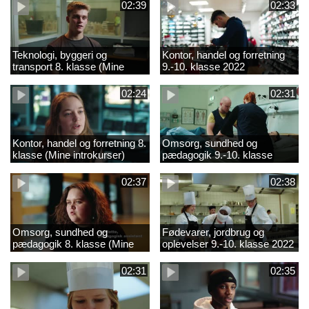
02:39
02:33
Teknologi, byggeri og
Kontor, handel og forretning
transport 8. klasse (Mine
9.-10. klasse 2022
introkurser) 2022
02:24
02:31
Kontor, handel og forretning 8.
Omsorg, sundhed og
klasse (Mine introkurser)
pædagogik 9.-10. klasse
2022
2022
02:37
02:38
Omsorg, sundhed og
Fødevarer, jordbrug og
pædagogik 8. klasse (Mine
oplevelser 9.-10. klasse 2022
introkurser) 2022
02:31
02:35