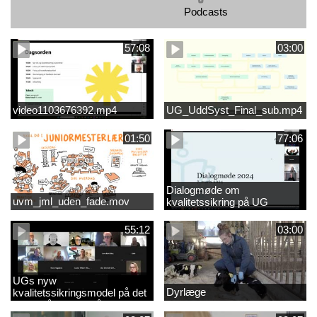
Podcasts
57:08
03:00
video1103676392.mp4
UG_UddSyst_Final_sub.mp4
01:50
77:06
Dialogmøde om
uvm_jml_uden_fade.mov
kvalitetssikring på UG
55:12
03:00
UGs nyw
Dyrlæge
kvalitetssikringsmodel på det
videregående område