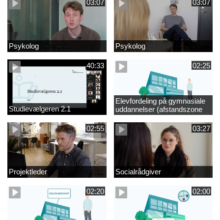
03:07
03:07
Psykolog
Psykolog
40:33
02:25
Elevfordeling på gymnasiale
Studievælgeren 2.1
uddannelser (afstandszone
redigeret)
02:55
03:27
Projektleder
Socialrådgiver
02:20
02:00