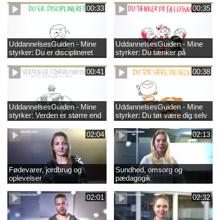
00:33
00:35
UddannelsesGuiden - Mine
UddannelsesGuiden - Mine
styrker: Du er disciplineret
styrker: Du tænker på
fællesskabet
00:41
00:38
UddannelsesGuiden - Mine
UddannelsesGuiden - Mine
styrker: Verden er større end
styrker: Du tør være dig selv
dig og du bidrager til den
02:04
02:13
Fødevarer, jordbrug og
Sundhed, omsorg og
oplevelser
pædagogik
02:01
02:32