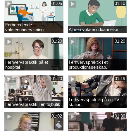
01:05
01:10
Forberedende
Almen voksenuddannelse
voksenundervisning
01:20
01:20
I erhvervspraktik på et
I erhvervspraktik i et
hospital
produktionsselskab.
01:20
01:19
I erhvervspraktik på en TV-
I erhvervspraktik i en tøjbutik
station
01:02
01:30