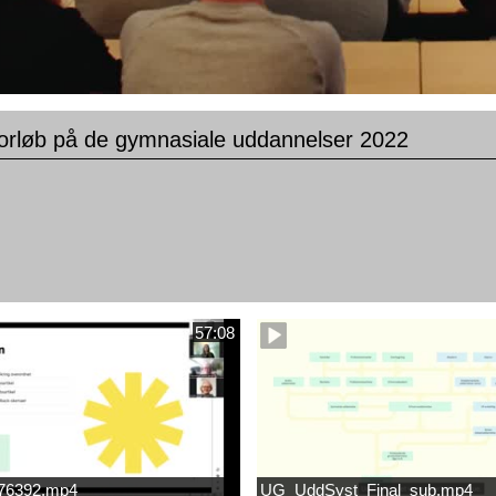
orløb på de gymnasiale uddannelser 2022
57:08
676392.mp4
UG_UddSyst_Final_sub.mp4