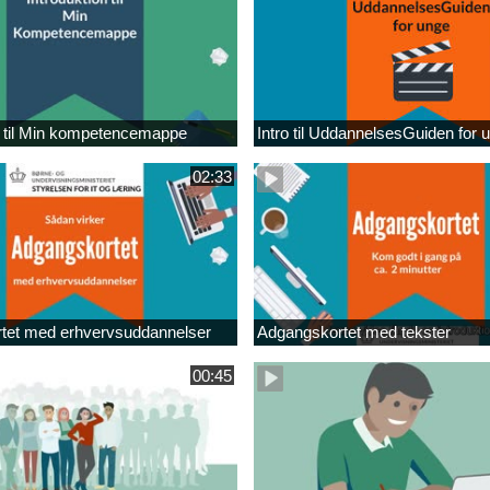
n til Min kompetencemappe
Intro til UddannelsesGuiden for 
02:33
tet med erhvervsuddannelser
Adgangskortet med tekster
00:45