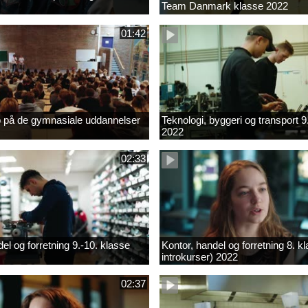
Team Danmark klasse 2022
01:42
b på de gymnasiale uddannelser
Teknologi, byggeri og transport 9
2022
02:33
el og forretning 9.-10. klasse
Kontor, handel og forretning 8. k
introkurser) 2022
02:37