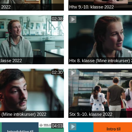
k 2022
Hhx 9.-10. klasse 2022
02:38
 klasse 2022
Htx 8. klasse (Mine introkurser)
02:30
e (Mine introkurser) 2022
Stx 9.-10. klasse 2022
04:03