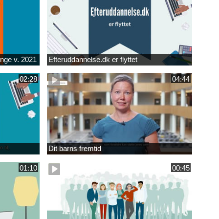
unge v. 2021
Efteruddannelse.dk er flyttet
02:28
04:44
Dit barns fremtid
01:10
00:45