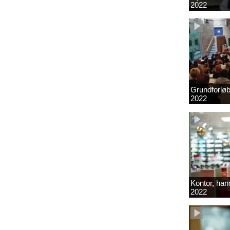
2022
Grundforlø
2022
Kontor, hand
2022