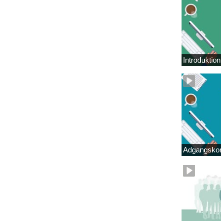
Introduktio
Adgangskor