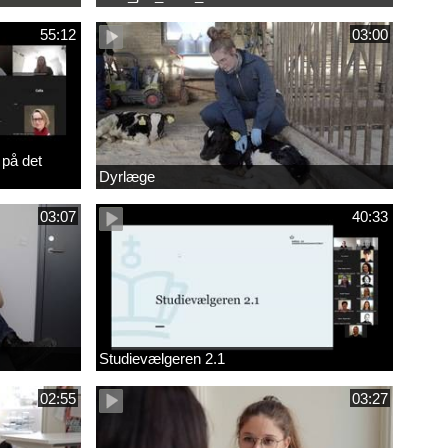
55:12
03:00
 på det
Dyrlæge
03:07
40:33
Studievælgeren 2.1
02:55
03:27