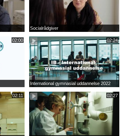
Socialrådgiver
02:00
02:24
International gymnasial uddannelse 2022
02:11
02:27