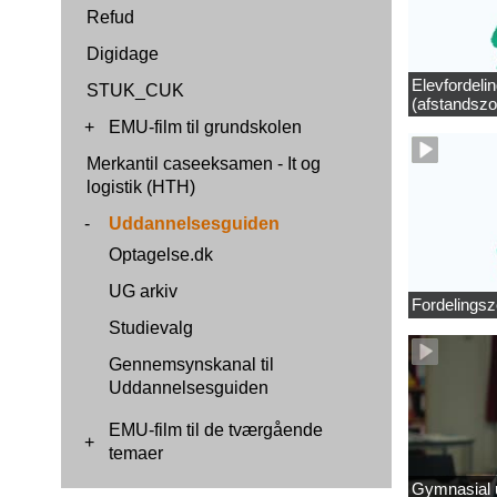
Refud
Digidage
Elevfordeli
STUK_CUK
(afstandszo
+
EMU-film til grundskolen
Merkantil caseeksamen - It og
logistik (HTH)
-
Uddannelsesguiden
Optagelse.dk
UG arkiv
Fordelingsz
Studievalg
Gennemsynskanal til
Uddannelsesguiden
EMU-film til de tværgående
+
temaer
Gymnasial u