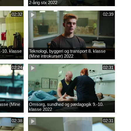
2-årig stx 2022
02:32
02:39
.-10. klasse
Teknologi, byggeri og transport 8. klasse
(Mine introkurser) 2022
02:24
02:31
lasse (Mine
Omsorg, sundhed og pædagogik 9.-10.
klasse 2022
02:38
02:31