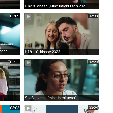
Hhx 8. klasse (Mine introkurser) 2022
02:09
02:39
 2022
Hf 9.-10. klasse 2022
02:32
02:20
Stx 8. klasse (mine introkurser)
02:02
00:24