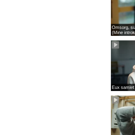
Omsorg, su
(Mine intro
Eux samlet 