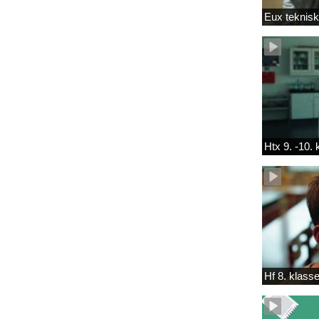
Eux teknis
Htx 9. -10.
Hf 8. klass