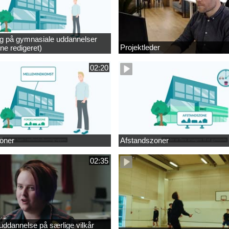
ng på gymnasiale uddannelser
Projektleder
ne redigeret)
02:20
oner
Afstandszoner
02:35
ddannelse på særlige vilkår