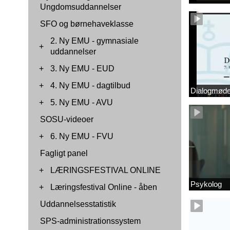
Ungdomsuddannelser
SFO og børnehaveklasse
2. Ny EMU - gymnasiale
+
uddannelser
+
3. Ny EMU - EUD
+
4. Ny EMU - dagtilbud
Dialogmøde 
+
5. Ny EMU - AVU
SOSU-videoer
+
6. Ny EMU - FVU
Fagligt panel
+
LÆRINGSFESTIVAL ONLINE
Psykolog
+
Læringsfestival Online - åben
Uddannelsesstatistik
SPS-administrationssystem