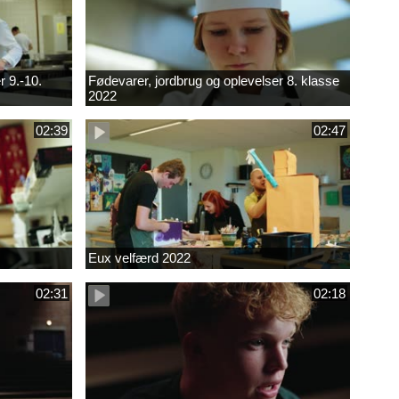
r 9.-10.
Fødevarer, jordbrug og oplevelser 8. klasse
2022
02:39
02:47
Eux velfærd 2022
02:31
02:18