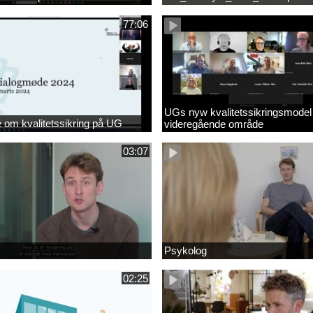
77:06
UGs nyw kvalitetssikringsmodel
om kvalitetssikring på UG
videregående område
03:07
Psykolog
02:25