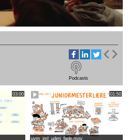
Podcasts
03:00
01:50
uvm_jml_uden_fade.mov