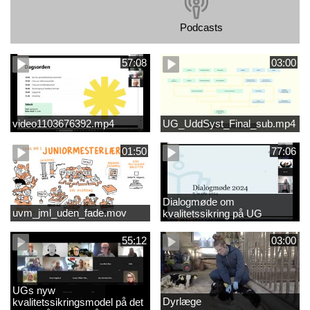
Podcasts
57:08
03:00
video1103676392.mp4
UG_UddSyst_Final_sub.mp4
01:50
77:06
Dialogmøde om
uvm_jml_uden_fade.mov
kvalitetssikring på UG
55:12
03:00
UGs nyw
Dyrlæge
kvalitetssikringsmodel på det