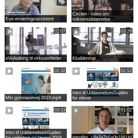
Circlen - video om
Eux-ernæringsassistent
voksenuddannelse
02:07
03:26
eVejledning til virksomheder
Kluddermor
02:32
02:52
Intro til UddannelsesGuiden
Min gymnasievej 2019.mp4
for elever
03:33
01:02
Intro til UddannelsesGuiden
Introfilm_c8a2a7b5a0b1881fd3
for vejledere og lærere 2019