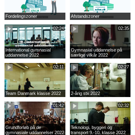
Fordelingszoner
Afstandszoner
02:24
02:35
International gymnasial
Gymnasial uddannelse på
uddannelse 2022
særlige vilkår 2022
02:11
02:27
Team Danmark klasse 2022
2-årig stx 2022
01:42
02:32
Grundforløb på de
Teknologi, byggeri og
gymnasiale uddannelser 2022
transport 9.-10. klasse 2022