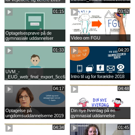
01:15
03:52
Optagelsesprøve på de
Video om FGU
gymnasiale uddannelser
01:33
04:20
UVM_-
Intro til ug for forældre 2018
_EUD_web_final_export_5cc62b2de8a2eab5775e52e524e16290
04:17
04:48
Optagelse på
Din nye hverdag på en
ungdomsuddannelserne 2019
gymnasial uddannelse
04:34
01:45