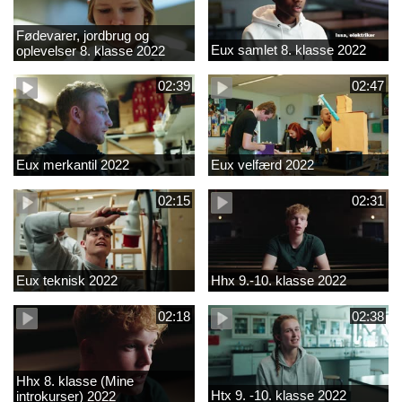
Fødevarer, jordbrug og
Eux samlet 8. klasse 2022
oplevelser 8. klasse 2022
02:39
02:47
Eux merkantil 2022
Eux velfærd 2022
02:15
02:31
Eux teknisk 2022
Hhx 9.-10. klasse 2022
02:18
02:38
Hhx 8. klasse (Mine
Htx 9. -10. klasse 2022
introkurser) 2022