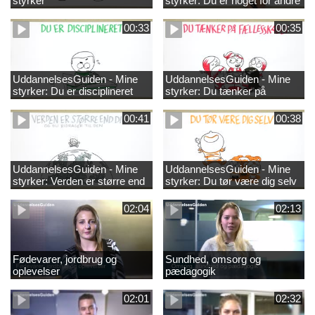
styrker
styrker: Du er noget for andre
00:33
00:35
UddannelsesGuiden - Mine
UddannelsesGuiden - Mine
styrker: Du er disciplineret
styrker: Du tænker på
fællesskabet
00:41
00:38
UddannelsesGuiden - Mine
UddannelsesGuiden - Mine
styrker: Verden er større end
styrker: Du tør være dig selv
dig og du bidrager til den
02:04
02:13
Fødevarer, jordbrug og
Sundhed, omsorg og
oplevelser
pædagogik
02:01
02:32