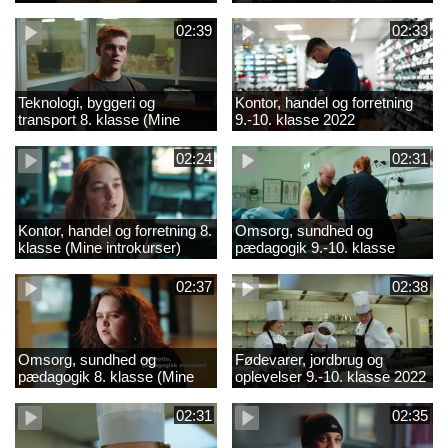
02:39
02:33
Teknologi, byggeri og
Kontor, handel og forretning
transport 8. klasse (Mine
9.-10. klasse 2022
introkurser) 2022
02:24
02:31
Kontor, handel og forretning 8.
Omsorg, sundhed og
klasse (Mine introkurser)
pædagogik 9.-10. klasse
2022
2022
02:37
02:38
Omsorg, sundhed og
Fødevarer, jordbrug og
pædagogik 8. klasse (Mine
oplevelser 9.-10. klasse 2022
introkurser) 2022
02:31
02:35