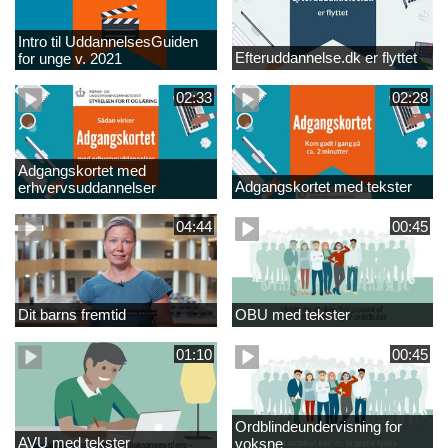
Intro til UddannelsesGuiden
Efteruddannelse.dk er flyttet
for unge v. 2021
02:33
02:28
Adgangskortet med
Adgangskortet med tekster
erhvervsuddannelser
04:44
00:45
Dit barns fremtid
OBU med tekster
01:10
00:45
Ordblindeundervisning for
AVU med tekster
voksne