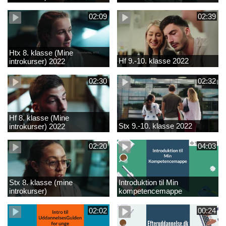
02:09
02:39
Htx 8. klasse (Mine
Hf 9.-10. klasse 2022
introkurser) 2022
02:30
02:32
Hf 8. klasse (Mine
Stx 9.-10. klasse 2022
introkurser) 2022
02:20
04:03
Stx 8. klasse (mine
Introduktion til Min
introkurser)
kompetencemappe
02:02
00:24