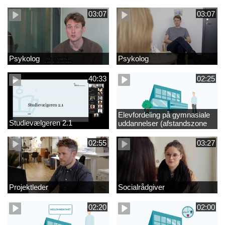
videregående område
03:07
03:07
Psykolog
Psykolog
40:33
02:25
Elevfordeling på gymnasiale
Studievælgeren 2.1
uddannelser (afstandszone
redigeret)
02:55
03:27
Projektleder
Socialrådgiver
02:20
02:00