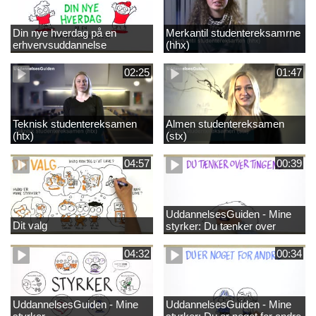
Din nye hverdag på en
Merkantil studentereksamrne
erhvervsuddannelse
(hhx)
02:25
01:47
Teknisk studentereksamen
Almen studentereksamen
(htx)
(stx)
04:57
00:39
UddannelsesGuiden - Mine
Dit valg
styrker: Du tænker over
tingene
04:32
00:34
UddannelsesGuiden - Mine
UddannelsesGuiden - Mine