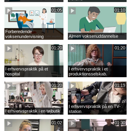
01:05
01:10
Forberedende
Almen voksenuddannelse
voksenundervisning
01:20
01:20
I erhvervspraktik på et
I erhvervspraktik i et
hospital
produktionsselskab.
01:20
01:19
I erhvervspraktik på en TV-
I erhvervspraktik i en tøjbutik
station
01:02
01:30