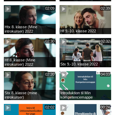
02:09
02:39
Htx 8. klasse (Mine
Hf 9.-10. klasse 2022
introkurser) 2022
02:30
02:32
Hf 8. klasse (Mine
Stx 9.-10. klasse 2022
introkurser) 2022
02:20
04:03
Stx 8. klasse (mine
Introduktion til Min
introkurser)
kompetencemappe
02:02
00:24