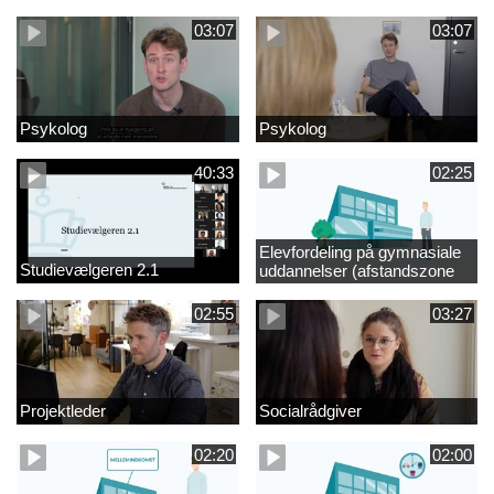
videregående område
03:07
03:07
Psykolog
Psykolog
40:33
02:25
Elevfordeling på gymnasiale
Studievælgeren 2.1
uddannelser (afstandszone
redigeret)
02:55
03:27
Projektleder
Socialrådgiver
02:20
02:00