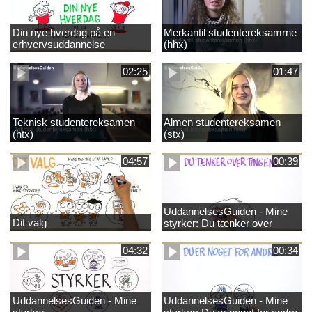
Din nye hverdag på en
Merkantil studentereksamrne
erhvervsuddannelse
(hhx)
02:25
01:47
Teknisk studentereksamen
Almen studentereksamen
(htx)
(stx)
04:57
00:39
UddannelsesGuiden - Mine
Dit valg
styrker: Du tænker over
tingene
04:32
00:34
UddannelsesGuiden - Mine
UddannelsesGuiden - Mine