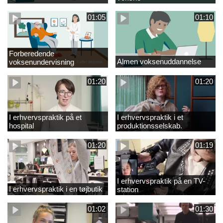
01:05
01:10
Forberedende
Almen voksenuddannelse
voksenundervisning
01:20
01:20
I erhvervspraktik på et
I erhvervspraktik i et
hospital
produktionsselskab.
01:20
01:19
I erhvervspraktik på en TV-
I erhvervspraktik i en tøjbutik
station
01:02
01:30