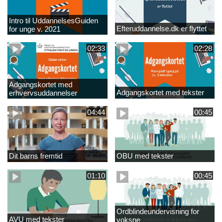
Intro til UddannelsesGuiden
Efteruddannelse.dk er flyttet
for unge v. 2021
02:33
02:28
Adgangskortet med
Adgangskortet med tekster
erhvervsuddannelser
04:44
00:45
Dit barns fremtid
OBU med tekster
01:10
00:45
Ordblindeundervisning for
AVU med tekster
voksne