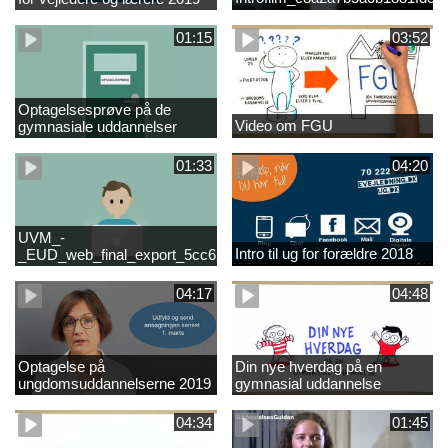
01:15
03:52
Optagelsesprøve på de
Video om FGU
gymnasiale uddannelser
01:33
04:20
UVM_-
Intro til ug for forældre 2018
_EUD_web_final_export_5cc62b2de8a2eab5775e52e524e16290
04:17
04:48
Optagelse på
Din nye hverdag på en
ungdomsuddannelserne 2019
gymnasial uddannelse
04:34
01:45