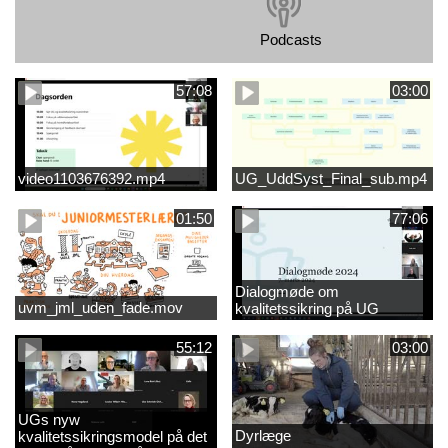
Podcasts
57:08
03:00
video1103676392.mp4
UG_UddSyst_Final_sub.mp4
01:50
77:06
Dialogmøde om
uvm_jml_uden_fade.mov
kvalitetssikring på UG
55:12
03:00
UGs nyw
Dyrlæge
kvalitetssikringsmodel på det