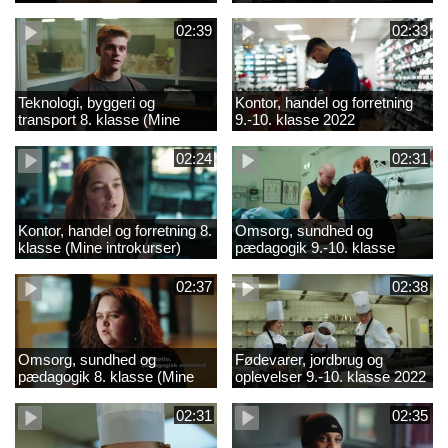
02:39
02:33
Teknologi, byggeri og
Kontor, handel og forretning
transport 8. klasse (Mine
9.-10. klasse 2022
introkurser) 2022
02:24
02:31
Kontor, handel og forretning 8.
Omsorg, sundhed og
klasse (Mine introkurser)
pædagogik 9.-10. klasse
2022
2022
02:37
02:38
Omsorg, sundhed og
Fødevarer, jordbrug og
pædagogik 8. klasse (Mine
oplevelser 9.-10. klasse 2022
introkurser) 2022
02:31
02:35