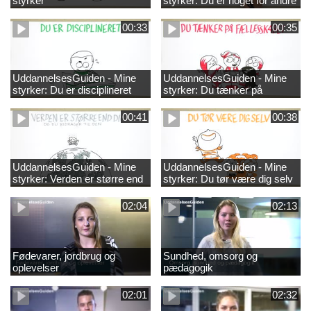
styrker
styrker: Du er noget for andre
00:33
00:35
UddannelsesGuiden - Mine
UddannelsesGuiden - Mine
styrker: Du er disciplineret
styrker: Du tænker på
fællesskabet
00:41
00:38
UddannelsesGuiden - Mine
UddannelsesGuiden - Mine
styrker: Verden er større end
styrker: Du tør være dig selv
dig og du bidrager til den
02:04
02:13
Fødevarer, jordbrug og
Sundhed, omsorg og
oplevelser
pædagogik
02:01
02:32