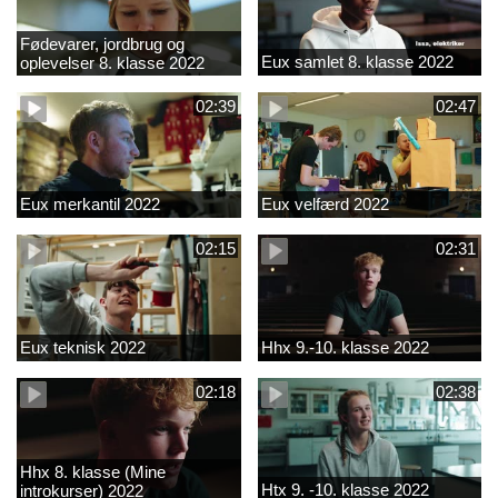
Fødevarer, jordbrug og
Eux samlet 8. klasse 2022
oplevelser 8. klasse 2022
02:39
02:47
Eux merkantil 2022
Eux velfærd 2022
02:15
02:31
Eux teknisk 2022
Hhx 9.-10. klasse 2022
02:18
02:38
Hhx 8. klasse (Mine
Htx 9. -10. klasse 2022
introkurser) 2022