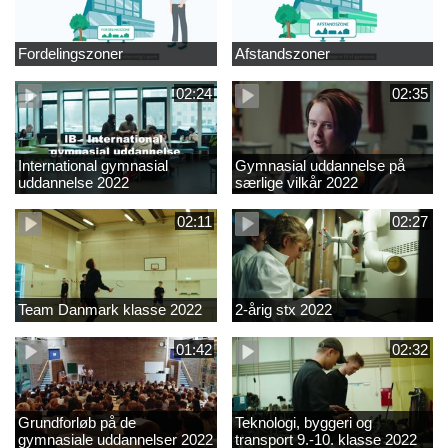
Fordelingszoner
Afstandszoner
02:24
02:35
International gymnasial
Gymnasial uddannelse på
uddannelse 2022
særlige vilkår 2022
02:11
02:27
Team Danmark klasse 2022
2-årig stx 2022
01:42
02:32
Grundforløb på de
Teknologi, byggeri og
gymnasiale uddannelser 2022
transport 9.-10. klasse 2022