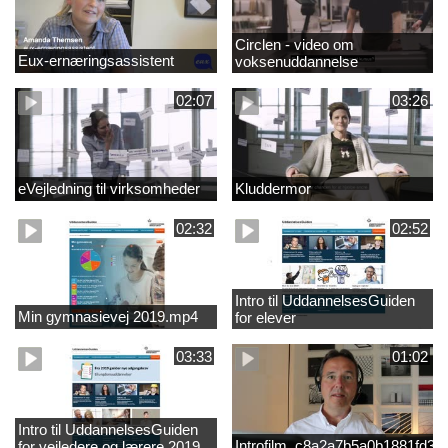
Circlen - video om
Eux-ernæringsassistent
voksenuddannelse
02:07
03:26
eVejledning til virksomheder
Kluddermor
02:32
02:52
Intro til UddannelsesGuiden
Min gymnasievej 2019.mp4
for elever
03:33
01:02
Intro til UddannelsesGuiden
Introfilm_c8a2a7b5a0b1881fd3
for vejledere og lærere 2019