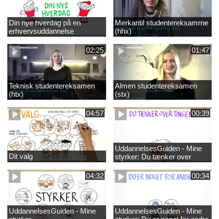
Din nye hverdag på en
Merkantil studentereksamrne
erhvervsuddannelse
(hhx)
02:25
01:47
Teknisk studentereksamen
Almen studentereksamen
(htx)
(stx)
04:57
00:39
UddannelsesGuiden - Mine
Dit valg
styrker: Du tænker over
tingene
04:32
00:34
UddannelsesGuiden - Mine
UddannelsesGuiden - Mine