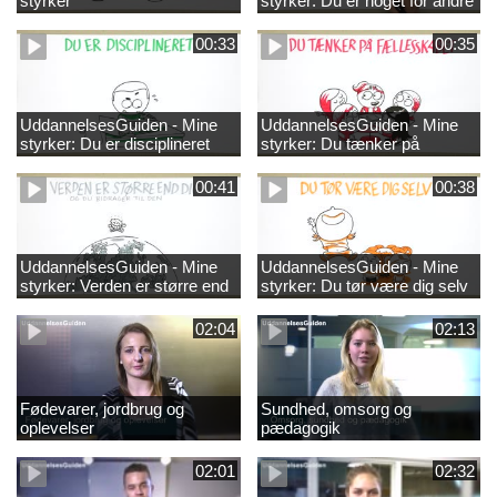
styrker
styrker: Du er noget for andre
00:33
00:35
UddannelsesGuiden - Mine
UddannelsesGuiden - Mine
styrker: Du er disciplineret
styrker: Du tænker på
fællesskabet
00:41
00:38
UddannelsesGuiden - Mine
UddannelsesGuiden - Mine
styrker: Verden er større end
styrker: Du tør være dig selv
dig og du bidrager til den
02:04
02:13
Fødevarer, jordbrug og
Sundhed, omsorg og
oplevelser
pædagogik
02:01
02:32