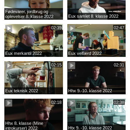
Fødevarer, jordbrug og
Eux samlet 8. klasse 2022
oplevelser 8. klasse 2022
02:39
02:47
Eux merkantil 2022
Eux velfærd 2022
02:15
02:31
Eux teknisk 2022
Hhx 9.-10. klasse 2022
02:18
02:38
Hhx 8. klasse (Mine
Htx 9. -10. klasse 2022
introkurser) 2022