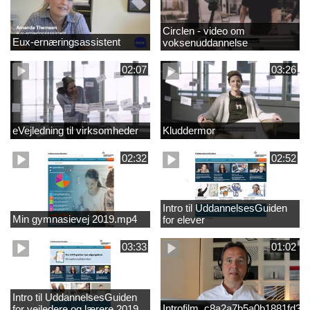
Circlen - video om
Eux-ernæringsassistent
voksenuddannelse
02:07
03:26
eVejledning til virksomheder
Kluddermor
02:32
02:52
Intro til UddannelsesGuiden
Min gymnasievej 2019.mp4
for elever
03:33
01:02
Intro til UddannelsesGuiden
Introfilm_c8a2a7b5a0b1881fd3
for vejledere og lærere 2019