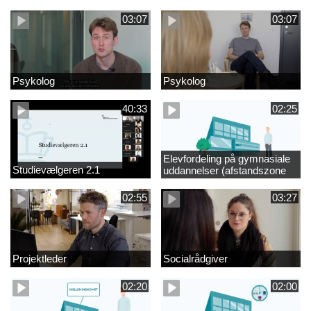
videregående område
03:07
03:07
Psykolog
Psykolog
40:33
02:25
Elevfordeling på gymnasiale
Studievælgeren 2.1
uddannelser (afstandszone
redigeret)
02:55
03:27
Projektleder
Socialrådgiver
02:20
02:00