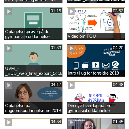
01:15
03:52
Optagelsesprøve på de
Video om FGU
gymnasiale uddannelser
01:33
04:20
UVM_-
Intro til ug for forældre 2018
_EUD_web_final_export_5cc62b2de8a2eab5775e52e524e16290
04:17
04:48
Optagelse på
Din nye hverdag på en
ungdomsuddannelserne 2019
gymnasial uddannelse
04:34
01:45