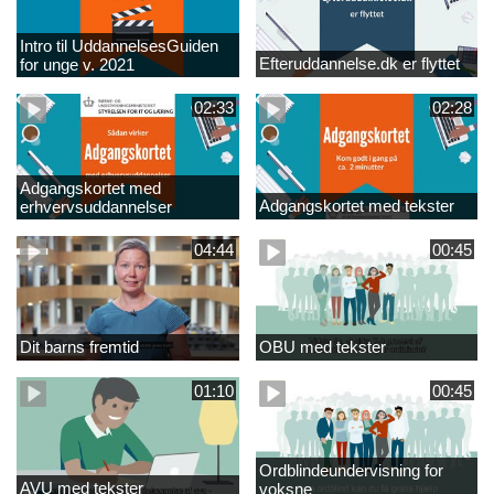
Intro til UddannelsesGuiden
Efteruddannelse.dk er flyttet
for unge v. 2021
02:33
02:28
Adgangskortet med
Adgangskortet med tekster
erhvervsuddannelser
04:44
00:45
Dit barns fremtid
OBU med tekster
01:10
00:45
Ordblindeundervisning for
AVU med tekster
voksne