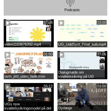
Podcasts
57:08
03:00
video1103676392.mp4
UG_UddSyst_Final_sub.mp4
01:50
77:06
Dialogmøde om
uvm_jml_uden_fade.mov
kvalitetssikring på UG
55:12
03:00
UGs nyw
Dyrlæge
kvalitetssikringsmodel på det