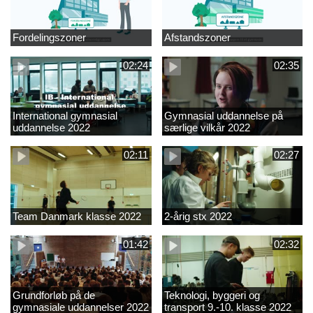
Fordelingszoner
Afstandszoner
02:24
02:35
International gymnasial
Gymnasial uddannelse på
uddannelse 2022
særlige vilkår 2022
02:11
02:27
Team Danmark klasse 2022
2-årig stx 2022
01:42
02:32
Grundforløb på de
Teknologi, byggeri og
gymnasiale uddannelser 2022
transport 9.-10. klasse 2022