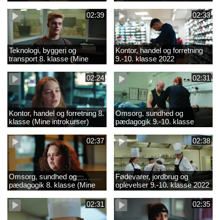
02:39
02:33
Teknologi, byggeri og
Kontor, handel og forretning
transport 8. klasse (Mine
9.-10. klasse 2022
introkurser) 2022
02:24
02:31
Kontor, handel og forretning 8.
Omsorg, sundhed og
klasse (Mine introkurser)
pædagogik 9.-10. klasse
2022
2022
02:37
02:38
Omsorg, sundhed og
Fødevarer, jordbrug og
pædagogik 8. klasse (Mine
oplevelser 9.-10. klasse 2022
introkurser) 2022
02:31
02:35