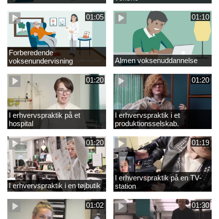
01:05
01:10
Forberedende
Almen voksenuddannelse
voksenundervisning
01:20
01:20
I erhvervspraktik på et
I erhvervspraktik i et
hospital
produktionsselskab.
01:20
01:19
I erhvervspraktik på en TV-
I erhvervspraktik i en tøjbutik
station
01:02
01:30