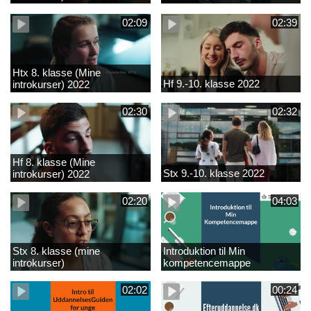
02:09
02:39
Htx 8. klasse (Mine
Hf 9.-10. klasse 2022
introkurser) 2022
02:30
02:32
Hf 8. klasse (Mine
Stx 9.-10. klasse 2022
introkurser) 2022
02:20
04:03
Stx 8. klasse (mine
Introduktion til Min
introkurser)
kompetencemappe
02:02
00:24