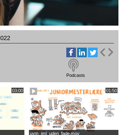
2022
Podcasts
03:00
01:50
uvm_jml_uden_fade.mov