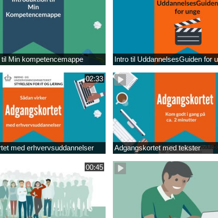
n til Min kompetencemappe
Intro til UddannelsesGuiden for 
02:33
tet med erhvervsuddannelser
Adgangskortet med tekster
00:45