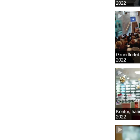
2022
Grundforlø
2022
Kontor, hand
2022