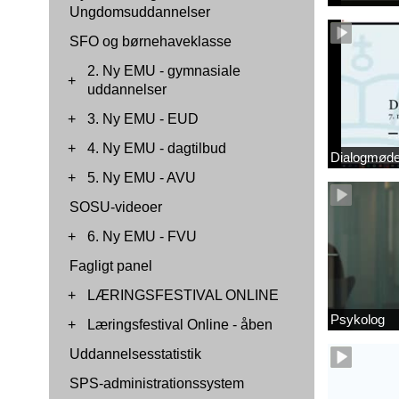
Ungdomsuddannelser
SFO og børnehaveklasse
2. Ny EMU - gymnasiale
+
uddannelser
+
3. Ny EMU - EUD
+
4. Ny EMU - dagtilbud
Dialogmøde 
+
5. Ny EMU - AVU
SOSU-videoer
+
6. Ny EMU - FVU
Fagligt panel
+
LÆRINGSFESTIVAL ONLINE
Psykolog
+
Læringsfestival Online - åben
Uddannelsesstatistik
SPS-administrationssystem