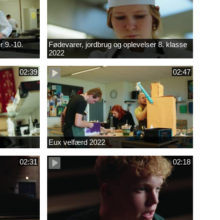
r 9.-10.
Fødevarer, jordbrug og oplevelser 8. klasse
2022
02:39
02:47
Eux velfærd 2022
02:31
02:18