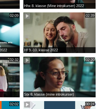
Hhx 8. klasse (Mine introkurser) 2022
02:09
02:39
 2022
Hf 9.-10. klasse 2022
02:32
02:20
Stx 8. klasse (mine introkurser)
02:02
00:24