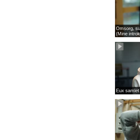
Omsorg, su
(Mine intro
Eux samlet 