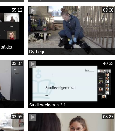
55:12
03:00
 på det
Dyrlæge
03:07
40:33
Studievælgeren 2.1
02:55
03:27