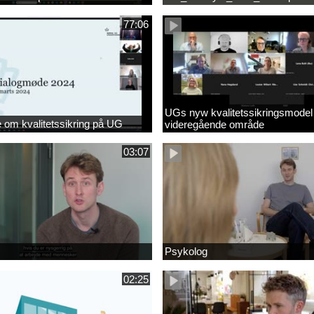
77:06
UGs nyw kvalitetssikringsmodel
om kvalitetssikring på UG
videregående område
03:07
Psykolog
02:25