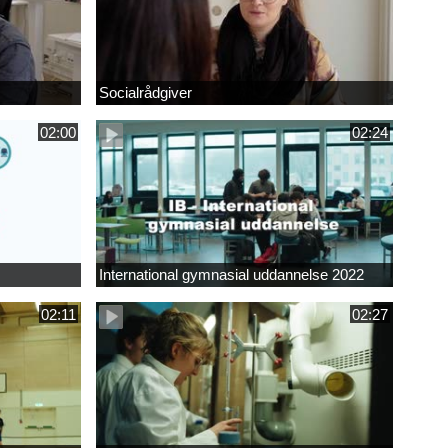
Socialrådgiver
02:00
02:24
International gymnasial uddannelse 2022
02:11
02:27