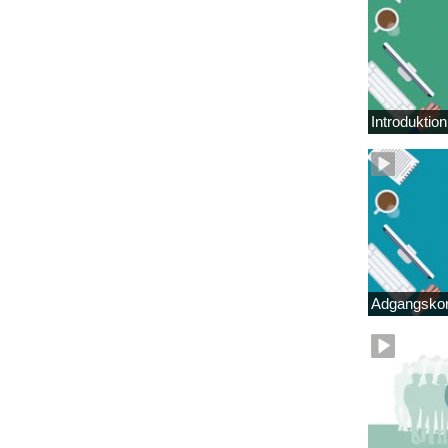
Introduktio
Adgangskor