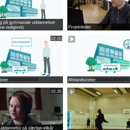
ng på gymnasiale uddannelser
Projektleder
ne redigeret)
02:20
oner
Afstandszoner
02:35
ddannelse på særlige vilkår