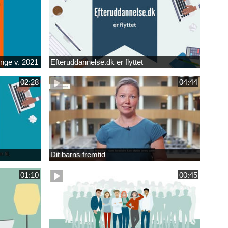
unge v. 2021
Efteruddannelse.dk er flyttet
02:28
04:44
Dit barns fremtid
01:10
00:45