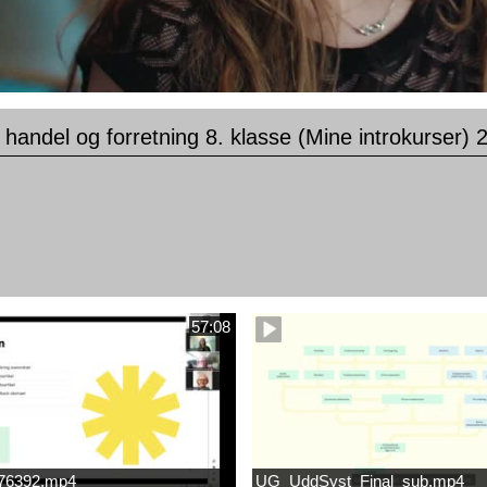
 handel og forretning 8. klasse (Mine introkurser) 
57:08
676392.mp4
UG_UddSyst_Final_sub.mp4