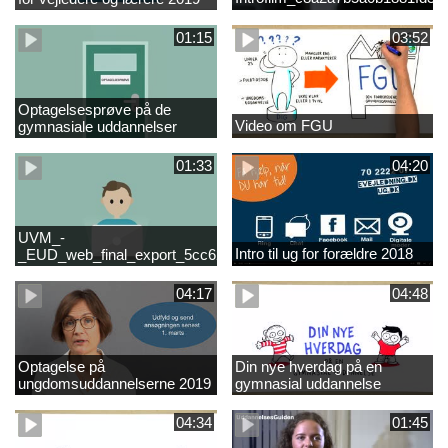
01:15
03:52
Optagelsesprøve på de
Video om FGU
gymnasiale uddannelser
01:33
04:20
UVM_-
Intro til ug for forældre 2018
_EUD_web_final_export_5cc62b2de8a2eab5775e52e524e16290
04:17
04:48
Optagelse på
Din nye hverdag på en
ungdomsuddannelserne 2019
gymnasial uddannelse
04:34
01:45