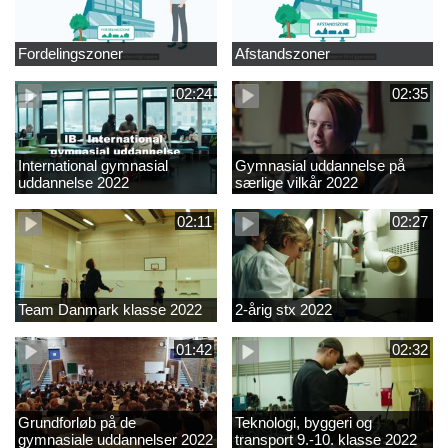
Fordelingszoner
Afstandszoner
02:24
02:35
International gymnasial
Gymnasial uddannelse på
uddannelse 2022
særlige vilkår 2022
02:11
02:27
Team Danmark klasse 2022
2-årig stx 2022
01:42
02:32
Grundforløb på de
Teknologi, byggeri og
gymnasiale uddannelser 2022
transport 9.-10. klasse 2022