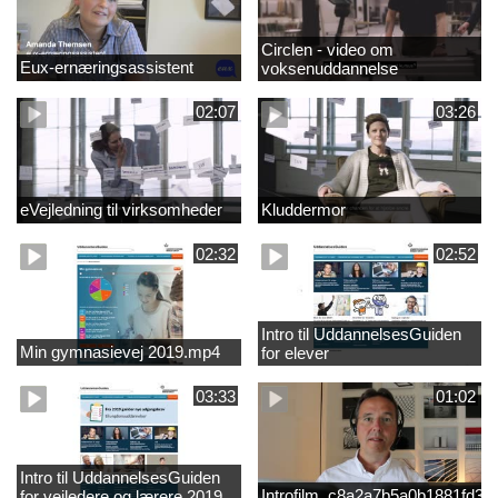
Circlen - video om
Eux-ernæringsassistent
voksenuddannelse
02:07
03:26
eVejledning til virksomheder
Kluddermor
02:32
02:52
Intro til UddannelsesGuiden
Min gymnasievej 2019.mp4
for elever
03:33
01:02
Intro til UddannelsesGuiden
Introfilm_c8a2a7b5a0b1881fd3
for vejledere og lærere 2019