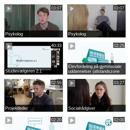
videregående område
03:07
03:07
Psykolog
Psykolog
40:33
02:25
Elevfordeling på gymnasiale
Studievælgeren 2.1
uddannelser (afstandszone
redigeret)
02:55
03:27
Projektleder
Socialrådgiver
02:20
02:00