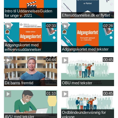
Intro til UddannelsesGuiden
Efteruddannelse.dk er flyttet
for unge v. 2021
02:33
02:28
Adgangskortet med
Adgangskortet med tekster
erhvervsuddannelser
04:44
00:45
Dit barns fremtid
OBU med tekster
01:10
00:45
Ordblindeundervisning for
AVU med tekster
voksne