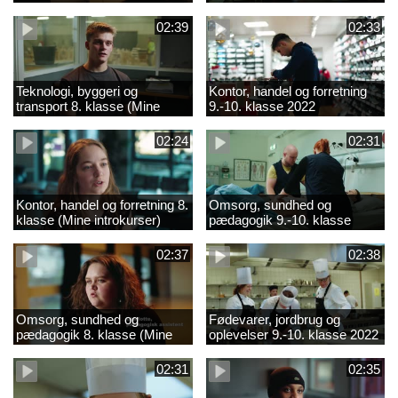
02:39
02:33
Teknologi, byggeri og
Kontor, handel og forretning
transport 8. klasse (Mine
9.-10. klasse 2022
introkurser) 2022
02:24
02:31
Kontor, handel og forretning 8.
Omsorg, sundhed og
klasse (Mine introkurser)
pædagogik 9.-10. klasse
2022
2022
02:37
02:38
Omsorg, sundhed og
Fødevarer, jordbrug og
pædagogik 8. klasse (Mine
oplevelser 9.-10. klasse 2022
introkurser) 2022
02:31
02:35