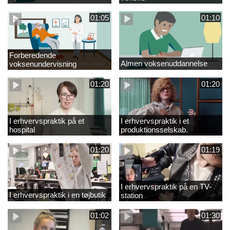
01:05
01:10
Forberedende
Almen voksenuddannelse
voksenundervisning
01:20
01:20
I erhvervspraktik på et
I erhvervspraktik i et
hospital
produktionsselskab.
01:20
01:19
I erhvervspraktik på en TV-
I erhvervspraktik i en tøjbutik
station
01:02
01:30