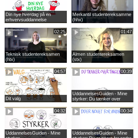
Din nye hverdag på en
Merkantil studentereksamrne
erhvervsuddannelse
(hhx)
02:25
01:47
Teknisk studentereksamen
Almen studentereksamen
(htx)
(stx)
04:57
00:39
UddannelsesGuiden - Mine
Dit valg
styrker: Du tænker over
tingene
04:32
00:34
UddannelsesGuiden - Mine
UddannelsesGuiden - Mine