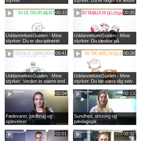
styrker
styrker: Du er noget for andre
00:33
00:35
UddannelsesGuiden - Mine
UddannelsesGuiden - Mine
styrker: Du er disciplineret
styrker: Du tænker på
fællesskabet
00:41
00:38
UddannelsesGuiden - Mine
UddannelsesGuiden - Mine
styrker: Verden er større end
styrker: Du tør være dig selv
dig og du bidrager til den
02:04
02:13
Fødevarer, jordbrug og
Sundhed, omsorg og
oplevelser
pædagogik
02:01
02:32