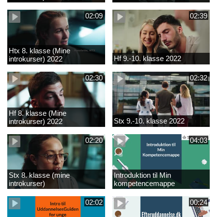
02:09
02:39
Htx 8. klasse (Mine
Hf 9.-10. klasse 2022
introkurser) 2022
02:30
02:32
Hf 8. klasse (Mine
Stx 9.-10. klasse 2022
introkurser) 2022
02:20
04:03
Stx 8. klasse (mine
Introduktion til Min
introkurser)
kompetencemappe
02:02
00:24