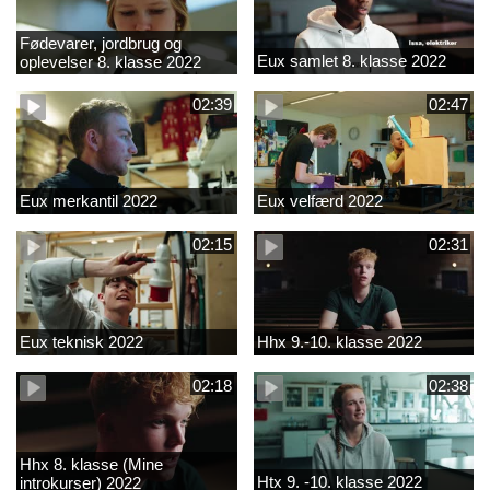
Fødevarer, jordbrug og
Eux samlet 8. klasse 2022
oplevelser 8. klasse 2022
02:39
02:47
Eux merkantil 2022
Eux velfærd 2022
02:15
02:31
Eux teknisk 2022
Hhx 9.-10. klasse 2022
02:18
02:38
Hhx 8. klasse (Mine
Htx 9. -10. klasse 2022
introkurser) 2022