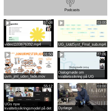
Podcasts
57:08
03:00
video1103676392.mp4
UG_UddSyst_Final_sub.mp4
01:50
77:06
Dialogmøde om
uvm_jml_uden_fade.mov
kvalitetssikring på UG
55:12
03:00
UGs nyw
Dyrlæge
kvalitetssikringsmodel på det