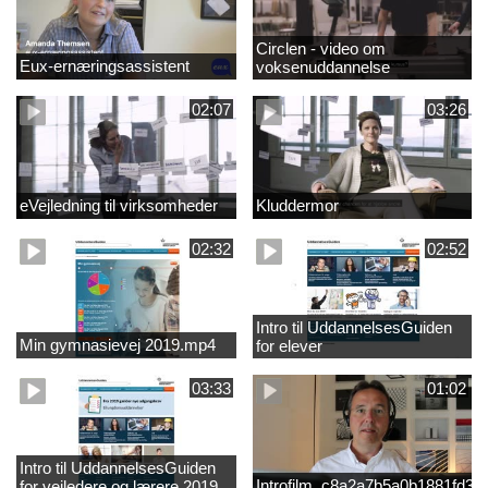
Circlen - video om
Eux-ernæringsassistent
voksenuddannelse
02:07
03:26
eVejledning til virksomheder
Kluddermor
02:32
02:52
Intro til UddannelsesGuiden
Min gymnasievej 2019.mp4
for elever
03:33
01:02
Intro til UddannelsesGuiden
Introfilm_c8a2a7b5a0b1881fd3
for vejledere og lærere 2019