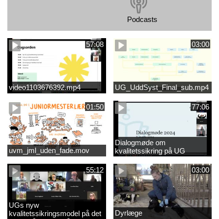
Podcasts
57:08
03:00
video1103676392.mp4
UG_UddSyst_Final_sub.mp4
01:50
77:06
Dialogmøde om
uvm_jml_uden_fade.mov
kvalitetssikring på UG
55:12
03:00
UGs nyw
Dyrlæge
kvalitetssikringsmodel på det