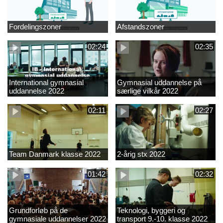
Fordelingszoner
Afstandszoner
02:24
02:35
International gymnasial
Gymnasial uddannelse på
uddannelse 2022
særlige vilkår 2022
02:11
02:27
Team Danmark klasse 2022
2-årig stx 2022
01:42
02:32
Grundforløb på de
Teknologi, byggeri og
gymnasiale uddannelser 2022
transport 9.-10. klasse 2022