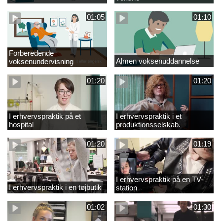
01:05
01:10
Forberedende
Almen voksenuddannelse
voksenundervisning
01:20
01:20
I erhvervspraktik på et
I erhvervspraktik i et
hospital
produktionsselskab.
01:20
01:19
I erhvervspraktik på en TV-
I erhvervspraktik i en tøjbutik
station
01:02
01:30