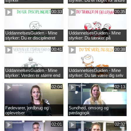
styrker
styrker: Du er noget for andre
00:33
00:35
UddannelsesGuiden - Mine
UddannelsesGuiden - Mine
styrker: Du er disciplineret
styrker: Du tænker på
fællesskabet
00:41
00:38
UddannelsesGuiden - Mine
UddannelsesGuiden - Mine
styrker: Verden er større end
styrker: Du tør være dig selv
dig og du bidrager til den
02:04
02:13
Fødevarer, jordbrug og
Sundhed, omsorg og
oplevelser
pædagogik
02:01
02:32