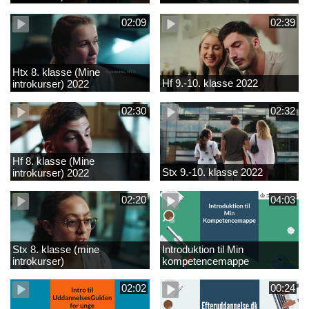
02:09
02:39
Htx 8. klasse (Mine
Hf 9.-10. klasse 2022
introkurser) 2022
02:30
02:32
Hf 8. klasse (Mine
Stx 9.-10. klasse 2022
introkurser) 2022
02:20
04:03
Stx 8. klasse (mine
Introduktion til Min
introkurser)
kompetencemappe
02:02
00:24