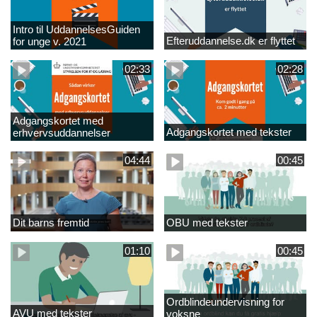
Intro til UddannelsesGuiden
Efteruddannelse.dk er flyttet
for unge v. 2021
02:33
02:28
Adgangskortet med
Adgangskortet med tekster
erhvervsuddannelser
04:44
00:45
Dit barns fremtid
OBU med tekster
01:10
00:45
Ordblindeundervisning for
AVU med tekster
voksne