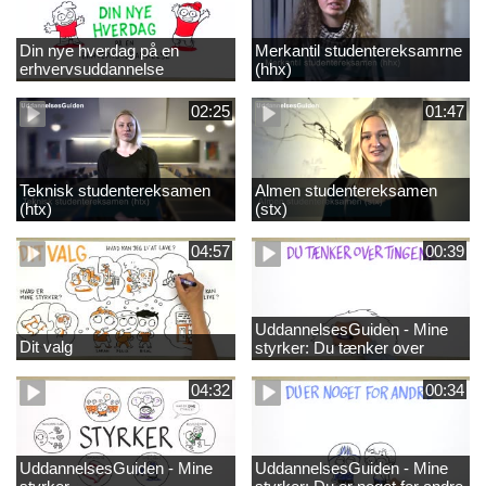
Din nye hverdag på en
Merkantil studentereksamrne
erhvervsuddannelse
(hhx)
02:25
01:47
Teknisk studentereksamen
Almen studentereksamen
(htx)
(stx)
04:57
00:39
UddannelsesGuiden - Mine
Dit valg
styrker: Du tænker over
tingene
04:32
00:34
UddannelsesGuiden - Mine
UddannelsesGuiden - Mine