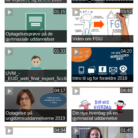
01:15
03:52
Optagelsesprøve på de
Video om FGU
gymnasiale uddannelser
01:33
04:20
UVM_-
Intro til ug for forældre 2018
_EUD_web_final_export_5cc62b2de8a2eab5775e52e524e16290
04:17
04:48
Optagelse på
Din nye hverdag på en
ungdomsuddannelserne 2019
gymnasial uddannelse
04:34
01:45