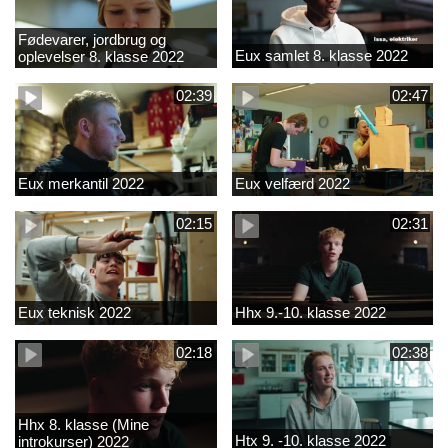
Fødevarer, jordbrug og
Eux samlet 8. klasse 2022
oplevelser 8. klasse 2022
02:39
02:47
Eux merkantil 2022
Eux velfærd 2022
02:15
02:31
Eux teknisk 2022
Hhx 9.-10. klasse 2022
02:18
02:38
Hhx 8. klasse (Mine
Htx 9. -10. klasse 2022
introkurser) 2022