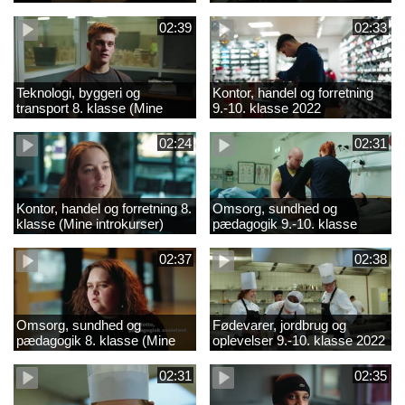
02:39
02:33
Teknologi, byggeri og
Kontor, handel og forretning
transport 8. klasse (Mine
9.-10. klasse 2022
introkurser) 2022
02:24
02:31
Kontor, handel og forretning 8.
Omsorg, sundhed og
klasse (Mine introkurser)
pædagogik 9.-10. klasse
2022
2022
02:37
02:38
Omsorg, sundhed og
Fødevarer, jordbrug og
pædagogik 8. klasse (Mine
oplevelser 9.-10. klasse 2022
introkurser) 2022
02:31
02:35