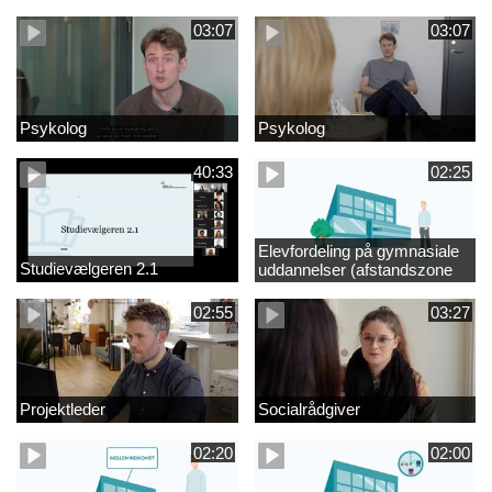
videregående område
03:07
03:07
Psykolog
Psykolog
40:33
02:25
Elevfordeling på gymnasiale
Studievælgeren 2.1
uddannelser (afstandszone
redigeret)
02:55
03:27
Projektleder
Socialrådgiver
02:20
02:00