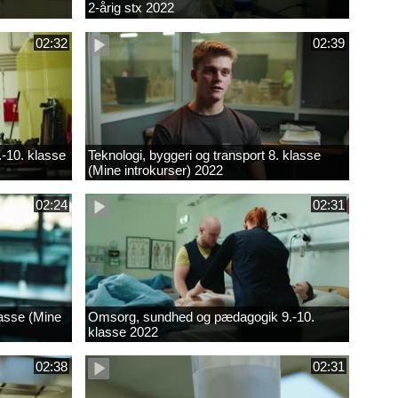
2-årig stx 2022
02:32
02:39
.-10. klasse
Teknologi, byggeri og transport 8. klasse
(Mine introkurser) 2022
02:24
02:31
lasse (Mine
Omsorg, sundhed og pædagogik 9.-10.
klasse 2022
02:38
02:31