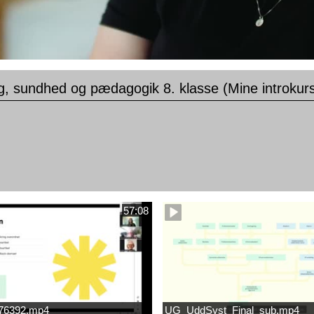
, sundhed og pædagogik 8. klasse (Mine introkur
57:08
676392.mp4
UG_UddSyst_Final_sub.mp4