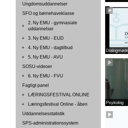
Ungdomsuddannelser
SFO og børnehaveklasse
2. Ny EMU - gymnasiale
+
uddannelser
+
3. Ny EMU - EUD
+
4. Ny EMU - dagtilbud
Dialogmøde 
+
5. Ny EMU - AVU
SOSU-videoer
+
6. Ny EMU - FVU
Fagligt panel
+
LÆRINGSFESTIVAL ONLINE
Psykolog
+
Læringsfestival Online - åben
Uddannelsesstatistik
SPS-administrationssystem