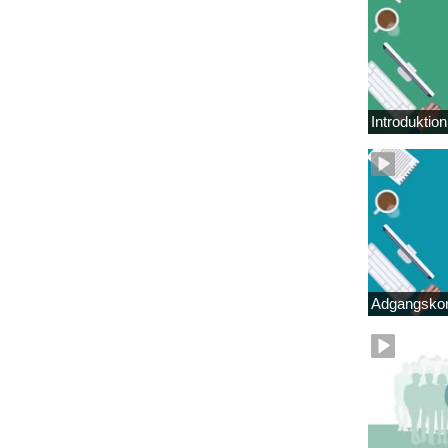
Introduktio
Adgangskor