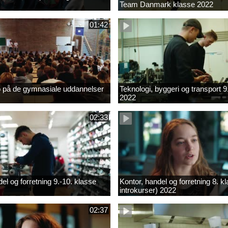
Team Danmark klasse 2022
01:42
b på de gymnasiale uddannelser
Teknologi, byggeri og transport 9
2022
02:33
el og forretning 9.-10. klasse
Kontor, handel og forretning 8. k
introkurser) 2022
02:37