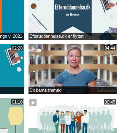
unge v. 2021
Efteruddannelse.dk er flyttet
02:28
04:44
Dit barns fremtid
01:10
00:45