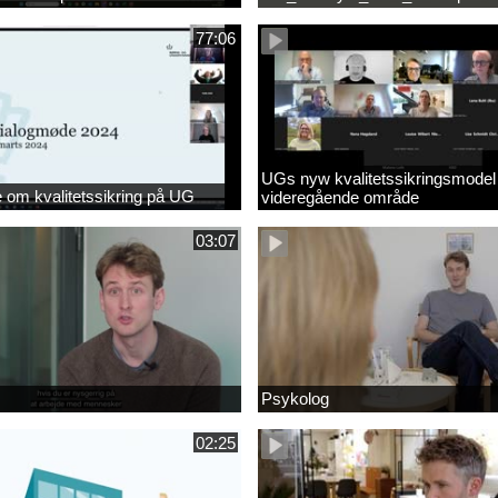
77:06
UGs nyw kvalitetssikringsmodel
om kvalitetssikring på UG
videregående område
03:07
Psykolog
02:25