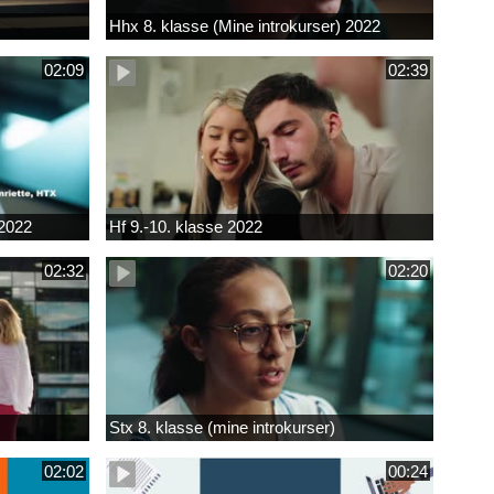
Hhx 8. klasse (Mine introkurser) 2022
02:09
02:39
 2022
Hf 9.-10. klasse 2022
02:32
02:20
Stx 8. klasse (mine introkurser)
02:02
00:24