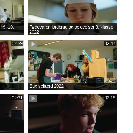
r 9.-10.
Fødevarer, jordbrug og oplevelser 8. klasse
2022
02:39
02:47
Eux velfærd 2022
02:31
02:18