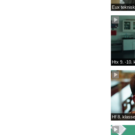
Eux teknis
Htx 9. -10.
Hf 8. klass