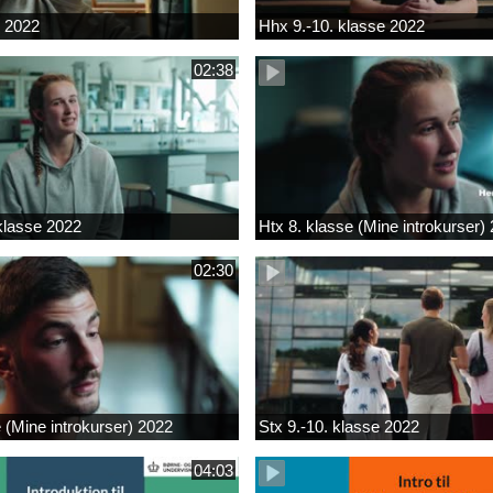
k 2022
Hhx 9.-10. klasse 2022
02:38
 klasse 2022
Htx 8. klasse (Mine introkurser)
02:30
e (Mine introkurser) 2022
Stx 9.-10. klasse 2022
04:03