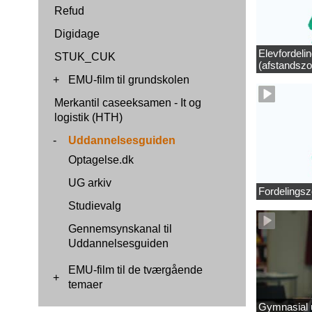
Refud
Digidage
Elevfordeli
STUK_CUK
(afstandszo
+
EMU-film til grundskolen
Merkantil caseeksamen - It og
logistik (HTH)
-
Uddannelsesguiden
Optagelse.dk
UG arkiv
Fordelingsz
Studievalg
Gennemsynskanal til
Uddannelsesguiden
EMU-film til de tværgående
+
temaer
Gymnasial u