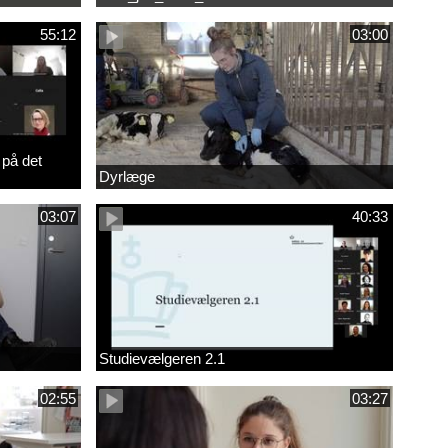
55:12
03:00
 på det
Dyrlæge
03:07
40:33
Studievælgeren 2.1
02:55
03:27