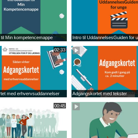
n til Min kompetencemappe
Intro til UddannelsesGuiden for 
02:33
tet med erhvervsuddannelser
Adgangskortet med tekster
00:45