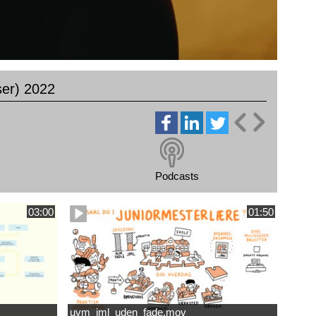
ser) 2022
Podcasts
03:00
01:50
uvm_jml_uden_fade.mov