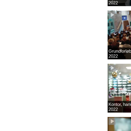
2022
Grundforlø
2022
Kontor, hand
2022