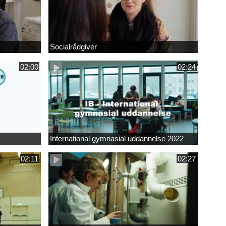
Socialrådgiver
02:00
02:24
International gymnasial uddannelse 2022
02:11
02:27