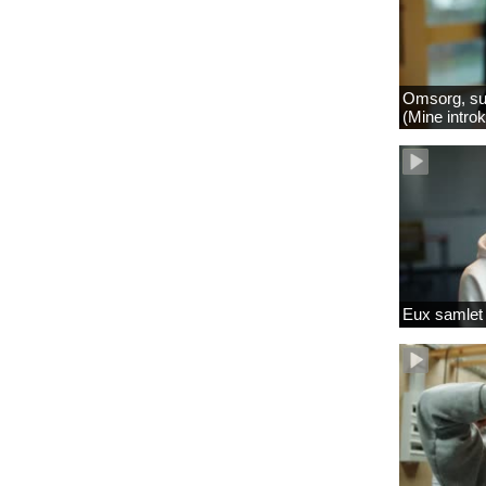
Omsorg, su
(Mine intro
Eux samlet 