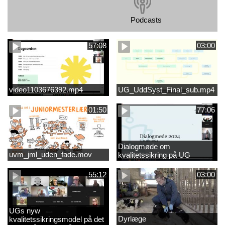
Podcasts
57:08
03:00
video1103676392.mp4
UG_UddSyst_Final_sub.mp4
01:50
77:06
Dialogmøde om
uvm_jml_uden_fade.mov
kvalitetssikring på UG
55:12
03:00
UGs nyw
Dyrlæge
kvalitetssikringsmodel på det