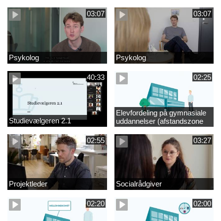
videregående område
03:07
03:07
Psykolog
Psykolog
40:33
02:25
Elevfordeling på gymnasiale
Studievælgeren 2.1
uddannelser (afstandszone
redigeret)
02:55
03:27
Projektleder
Socialrådgiver
02:20
02:00