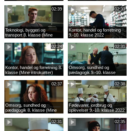
02:39
02:33
Teknologi, byggeri og
Kontor, handel og forretning
transport 8. klasse (Mine
9.-10. klasse 2022
introkurser) 2022
02:24
02:31
Kontor, handel og forretning 8.
Omsorg, sundhed og
klasse (Mine introkurser)
pædagogik 9.-10. klasse
2022
2022
02:37
02:38
Omsorg, sundhed og
Fødevarer, jordbrug og
pædagogik 8. klasse (Mine
oplevelser 9.-10. klasse 2022
introkurser) 2022
02:31
02:35