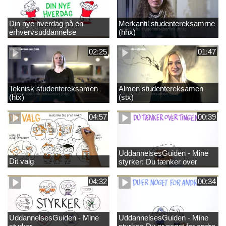
Din nye hverdag på en
Merkantil studentereksamrne
erhvervsuddannelse
(hhx)
02:25
01:47
Teknisk studentereksamen
Almen studentereksamen
(htx)
(stx)
04:57
00:39
UddannelsesGuiden - Mine
Dit valg
styrker: Du tænker over
tingene
04:32
00:34
UddannelsesGuiden - Mine
UddannelsesGuiden - Mine