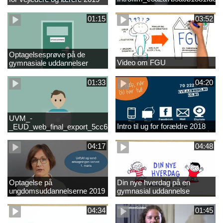
01:15
03:52
Optagelsesprøve på de
Video om FGU
gymnasiale uddannelser
01:33
04:20
UVM_-
Intro til ug for forældre 2018
_EUD_web_final_export_5cc62b2de8a2eab5775e52e524e16290
04:17
04:48
Optagelse på
Din nye hverdag på en
ungdomsuddannelserne 2019
gymnasial uddannelse
04:34
01:45