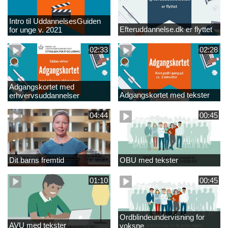
Intro til UddannelsesGuiden
Efteruddannelse.dk er flyttet
for unge v. 2021
02:33
02:28
Adgangskortet med
Adgangskortet med tekster
erhvervsuddannelser
04:44
00:45
Dit barns fremtid
OBU med tekster
01:10
00:45
Ordblindeundervisning for
AVU med tekster
voksne