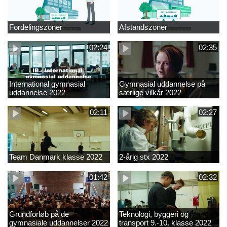
Fordelingszoner
Afstandszoner
02:24
02:35
International gymnasial
Gymnasial uddannelse på
uddannelse 2022
særlige vilkår 2022
02:11
02:27
Team Danmark klasse 2022
2-årig stx 2022
01:42
02:32
Grundforløb på de
Teknologi, byggeri og
gymnasiale uddannelser 2022
transport 9.-10. klasse 2022