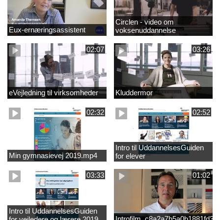
Circlen - video om
Eux-ernæringsassistent
voksenuddannelse
02:07
03:26
eVejledning til virksomheder
Kluddermor
02:32
02:52
Intro til UddannelsesGuiden
Min gymnasievej 2019.mp4
for elever
03:33
01:02
Intro til UddannelsesGuiden
Introfilm_c8a2a7b5a0b1881fd3
for vejledere og lærere 2019