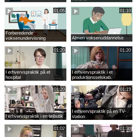
01:05
01:10
Forberedende
Almen voksenuddannelse
voksenundervisning
01:20
01:20
I erhvervspraktik på et
I erhvervspraktik i et
hospital
produktionsselskab.
01:20
01:19
I erhvervspraktik på en TV-
I erhvervspraktik i en tøjbutik
station
01:02
01:30