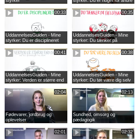
styrker
styrker: Du er noget for andre
00:33
00:35
UddannelsesGuiden - Mine
UddannelsesGuiden - Mine
styrker: Du er disciplineret
styrker: Du tænker på
fællesskabet
00:41
00:38
UddannelsesGuiden - Mine
UddannelsesGuiden - Mine
styrker: Verden er større end
styrker: Du tør være dig selv
dig og du bidrager til den
02:04
02:13
Fødevarer, jordbrug og
Sundhed, omsorg og
oplevelser
pædagogik
02:01
02:32