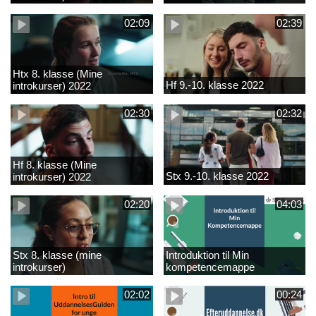
02:09
02:39
Htx 8. klasse (Mine
Hf 9.-10. klasse 2022
introkurser) 2022
02:30
02:32
Hf 8. klasse (Mine
Stx 9.-10. klasse 2022
introkurser) 2022
02:20
04:03
Stx 8. klasse (mine
Introduktion til Min
introkurser)
kompetencemappe
02:02
00:24