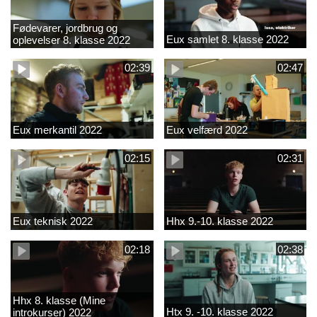
Fødevarer, jordbrug og
Eux samlet 8. klasse 2022
oplevelser 8. klasse 2022
02:39
02:47
Eux merkantil 2022
Eux velfærd 2022
02:15
02:31
Eux teknisk 2022
Hhx 9.-10. klasse 2022
02:18
02:38
Hhx 8. klasse (Mine
Htx 9. -10. klasse 2022
introkurser) 2022