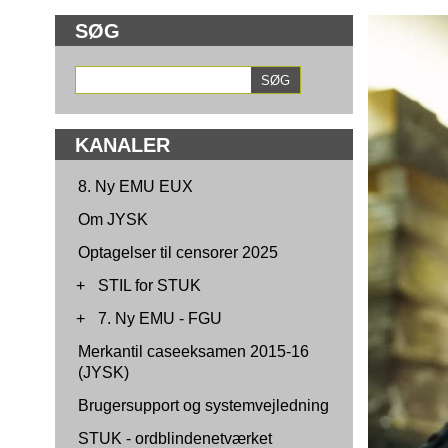
SØG
KANALER
8. Ny EMU EUX
Om JYSK
Optagelser til censorer 2025
+
STIL for STUK
+
7. Ny EMU - FGU
Merkantil caseeksamen 2015-16
(JYSK)
Brugersupport og systemvejledning
STUK - ordblindenetværket