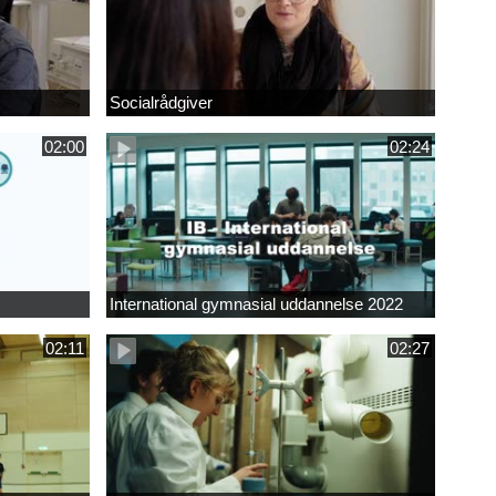
Socialrådgiver
02:00
02:24
International gymnasial uddannelse 2022
02:11
02:27