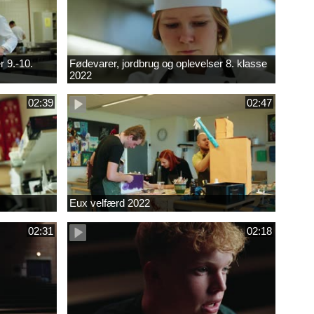
r 9.-10.
Fødevarer, jordbrug og oplevelser 8. klasse
2022
02:39
02:47
Eux velfærd 2022
02:31
02:18