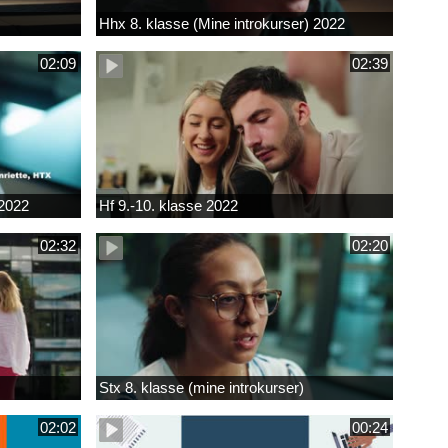
Hhx 8. klasse (Mine introkurser) 2022
02:09
02:39
 2022
Hf 9.-10. klasse 2022
02:32
02:20
Stx 8. klasse (mine introkurser)
02:02
00:24