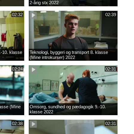
2-årig stx 2022
02:32
02:39
.-10. klasse
Teknologi, byggeri og transport 8. klasse
(Mine introkurser) 2022
02:24
02:31
lasse (Mine
Omsorg, sundhed og pædagogik 9.-10.
klasse 2022
02:38
02:31