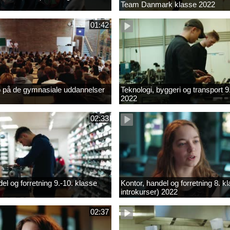
Team Danmark klasse 2022
01:42
b på de gymnasiale uddannelser
Teknologi, byggeri og transport 9
2022
02:33
el og forretning 9.-10. klasse
Kontor, handel og forretning 8. k
introkurser) 2022
02:37