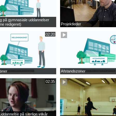
ng på gymnasiale uddannelser
Projektleder
ne redigeret)
02:20
oner
Afstandszoner
02:35
ddannelse på særlige vilkår