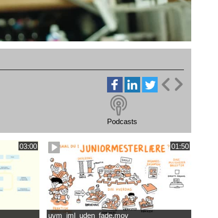
Podcasts
03:00
01:50
uvm_jml_uden_fade.mov