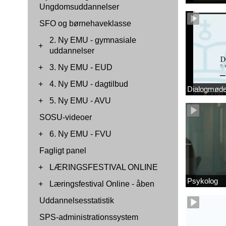
Ungdomsuddannelser
SFO og børnehaveklasse
2. Ny EMU - gymnasiale
+
uddannelser
+
3. Ny EMU - EUD
+
4. Ny EMU - dagtilbud
Dialogmøde 
+
5. Ny EMU - AVU
SOSU-videoer
+
6. Ny EMU - FVU
Fagligt panel
+
LÆRINGSFESTIVAL ONLINE
Psykolog
+
Læringsfestival Online - åben
Uddannelsesstatistik
SPS-administrationssystem