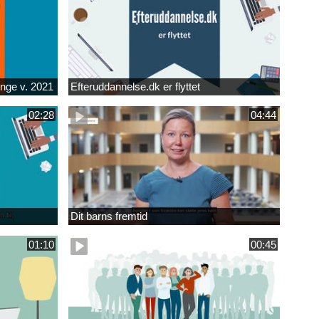
unge v. 2021
Efteruddannelse.dk er flyttet
02:28
04:44
Dit barns fremtid
01:10
00:45