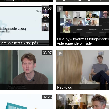
77:06
UGs nyw kvalitetssikringsmodel
om kvalitetssikring på UG
videregående område
03:07
Psykolog
02:25