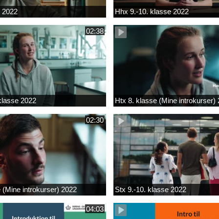
k 2022
Hhx 9.-10. klasse 2022
02:38
 klasse 2022
Htx 8. klasse (Mine introkurser)
02:30
e (Mine introkurser) 2022
Stx 9.-10. klasse 2022
04:03