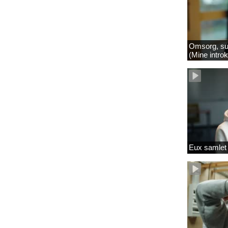
Omsorg, su
(Mine intro
Eux samlet 