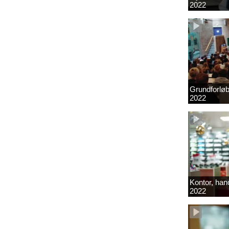
2022
Grundforlø
2022
Kontor, hand
2022