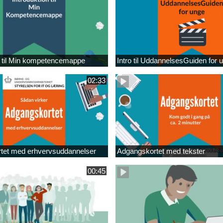
n til Min kompetencemappe
Intro til UddannelsesGuiden for 
02:33
tet med erhvervsuddannelser
Adgangskortet med tekster
00:45