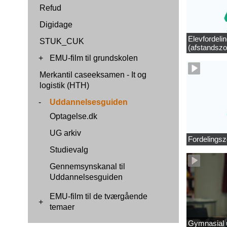
Refud
Digidage
Elevfordeli
STUK_CUK
(afstandszo
+
EMU-film til grundskolen
Merkantil caseeksamen - It og
logistik (HTH)
-
Uddannelsesguiden
Optagelse.dk
UG arkiv
Fordelingsz
Studievalg
Gennemsynskanal til
Uddannelsesguiden
EMU-film til de tværgående
+
temaer
Gymnasial u