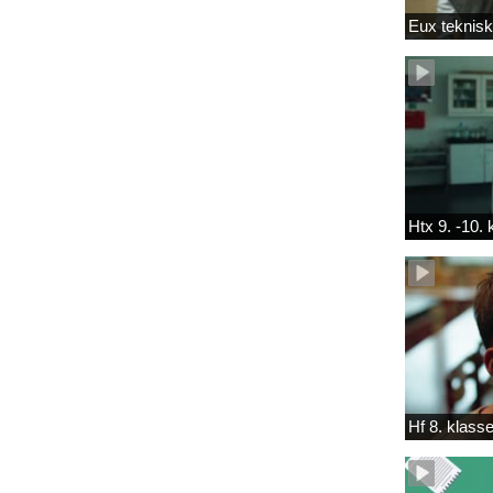
Eux teknis
Htx 9. -10.
Hf 8. klass