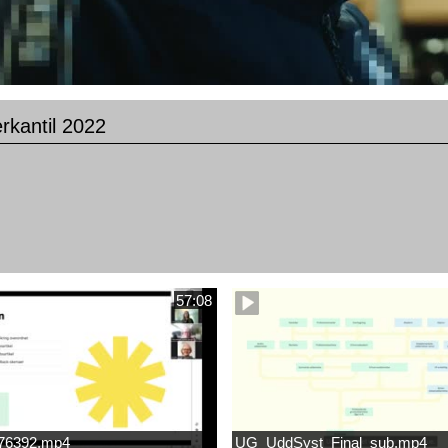
rkantil 2022
57:08
676392.mp4
UG_UddSyst_Final_sub.mp4