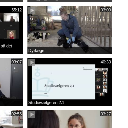
55:12
03:00
 på det
Dyrlæge
03:07
40:33
Studievælgeren 2.1
02:55
03:27