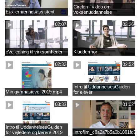
Circlen - video om
Eux-ernæringsassistent
voksenuddannelse
02:07
03:26
eVejledning til virksomheder
Kluddermor
02:32
02:52
Intro til UddannelsesGuiden
Min gymnasievej 2019.mp4
for elever
03:33
01:02
Intro til UddannelsesGuiden
Introfilm_c8a2a7b5a0b1881fd3
for vejledere og lærere 2019