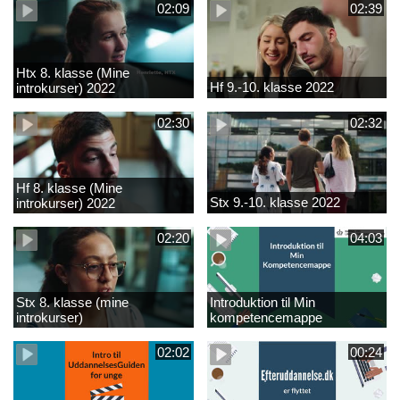
02:09
02:39
Htx 8. klasse (Mine
Hf 9.-10. klasse 2022
introkurser) 2022
02:30
02:32
Hf 8. klasse (Mine
Stx 9.-10. klasse 2022
introkurser) 2022
02:20
04:03
Stx 8. klasse (mine
Introduktion til Min
introkurser)
kompetencemappe
02:02
00:24