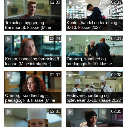
02:39
02:33
Teknologi, byggeri og
Kontor, handel og forretning
transport 8. klasse (Mine
9.-10. klasse 2022
introkurser) 2022
02:24
02:31
Kontor, handel og forretning 8.
Omsorg, sundhed og
klasse (Mine introkurser)
pædagogik 9.-10. klasse
2022
2022
02:37
02:38
Omsorg, sundhed og
Fødevarer, jordbrug og
pædagogik 8. klasse (Mine
oplevelser 9.-10. klasse 2022
introkurser) 2022
02:31
02:35