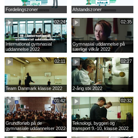
Fordelingszoner
Afstandszoner
02:24
02:35
International gymnasial
Gymnasial uddannelse på
uddannelse 2022
særlige vilkår 2022
02:11
02:27
Team Danmark klasse 2022
2-årig stx 2022
01:42
02:32
Grundforløb på de
Teknologi, byggeri og
gymnasiale uddannelser 2022
transport 9.-10. klasse 2022