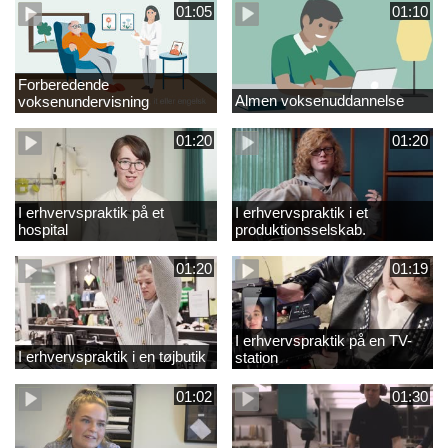
01:05
01:10
Forberedende
Almen voksenuddannelse
voksenundervisning
01:20
01:20
I erhvervspraktik på et
I erhvervspraktik i et
hospital
produktionsselskab.
01:20
01:19
I erhvervspraktik på en TV-
I erhvervspraktik i en tøjbutik
station
01:02
01:30