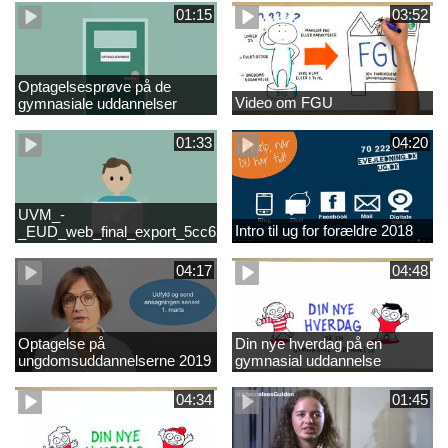
01:15
03:52
Optagelsesprøve på de
Video om FGU
gymnasiale uddannelser
01:33
04:20
UVM_-
Intro til ug for forældre 2018
_EUD_web_final_export_5cc62b2de8a2eab5775e52e524e16290
04:17
04:48
Optagelse på
Din nye hverdag på en
ungdomsuddannelserne 2019
gymnasial uddannelse
04:34
01:45