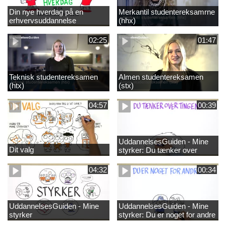
Din nye hverdag på en
Merkantil studentereksamrne
erhvervsuddannelse
(hhx)
02:25
01:47
Teknisk studentereksamen
Almen studentereksamen
(htx)
(stx)
04:57
00:39
UddannelsesGuiden - Mine
Dit valg
styrker: Du tænker over
tingene
04:32
00:34
UddannelsesGuiden - Mine
UddannelsesGuiden - Mine
styrker
styrker: Du er noget for andre