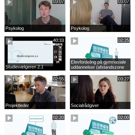
03:07
03:07
Psykolog
Psykolog
40:33
02:25
Elevfordeling på gymnasiale
Studievælgeren 2.1
uddannelser (afstandszone
redigeret)
02:55
03:27
Projektleder
Socialrådgiver
02:20
02:00