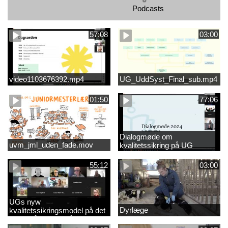
Podcasts
57:08
03:00
video1103676392.mp4
UG_UddSyst_Final_sub.mp4
01:50
77:06
Dialogmøde om
uvm_jml_uden_fade.mov
kvalitetssikring på UG
55:12
03:00
UGs nyw
Dyrlæge
kvalitetssikringsmodel på det
videregående område