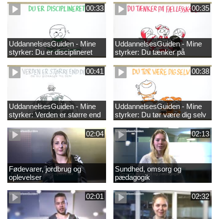
00:33
00:35
UddannelsesGuiden - Mine
UddannelsesGuiden - Mine
styrker: Du er disciplineret
styrker: Du tænker på
fællesskabet
00:41
00:38
UddannelsesGuiden - Mine
UddannelsesGuiden - Mine
styrker: Verden er større end
styrker: Du tør være dig selv
dig og du bidrager til den
02:04
02:13
Fødevarer, jordbrug og
Sundhed, omsorg og
oplevelser
pædagogik
02:01
02:32