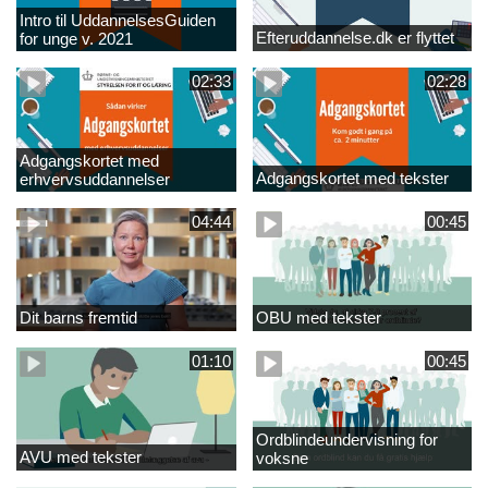
Intro til UddannelsesGuiden
Efteruddannelse.dk er flyttet
for unge v. 2021
02:33
02:28
Adgangskortet med
Adgangskortet med tekster
erhvervsuddannelser
04:44
00:45
Dit barns fremtid
OBU med tekster
01:10
00:45
Ordblindeundervisning for
AVU med tekster
voksne