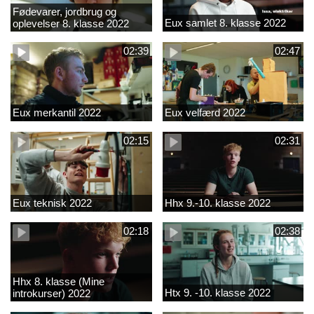
Fødevarer, jordbrug og
Eux samlet 8. klasse 2022
oplevelser 8. klasse 2022
02:39
02:47
Eux merkantil 2022
Eux velfærd 2022
02:15
02:31
Eux teknisk 2022
Hhx 9.-10. klasse 2022
02:18
02:38
Hhx 8. klasse (Mine
Htx 9. -10. klasse 2022
introkurser) 2022