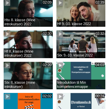
02:09
02:39
Htx 8. klasse (Mine
Hf 9.-10. klasse 2022
introkurser) 2022
02:30
02:32
Hf 8. klasse (Mine
Stx 9.-10. klasse 2022
introkurser) 2022
02:20
04:03
Stx 8. klasse (mine
Introduktion til Min
introkurser)
kompetencemappe
02:02
00:24