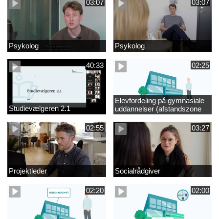
03:07
03:07
Psykolog
Psykolog
40:33
02:25
Elevfordeling på gymnasiale
Studievælgeren 2.1
uddannelser (afstandszone
redigeret)
02:55
03:27
Projektleder
Socialrådgiver
02:20
02:00