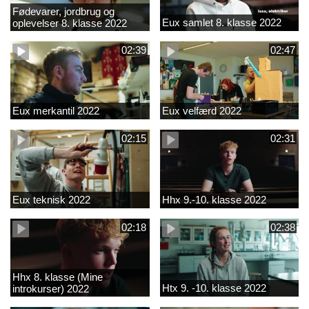
Fødevarer, jordbrug og
Eux samlet 8. klasse 2022
oplevelser 8. klasse 2022
02:39
02:47
Eux merkantil 2022
Eux velfærd 2022
02:15
02:31
Eux teknisk 2022
Hhx 9.-10. klasse 2022
02:18
02:38
Hhx 8. klasse (Mine
Htx 9. -10. klasse 2022
introkurser) 2022