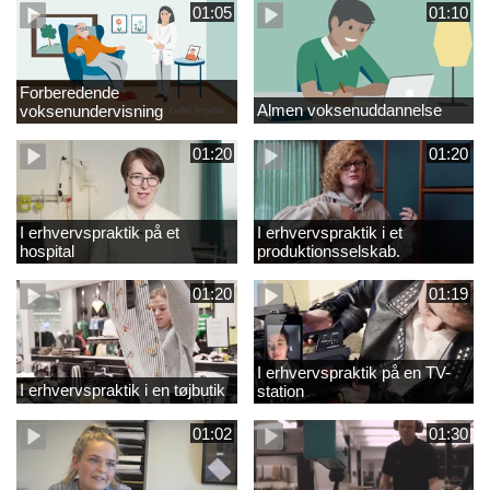
01:05
01:10
Forberedende
Almen voksenuddannelse
voksenundervisning
01:20
01:20
I erhvervspraktik på et
I erhvervspraktik i et
hospital
produktionsselskab.
01:20
01:19
I erhvervspraktik på en TV-
I erhvervspraktik i en tøjbutik
station
01:02
01:30