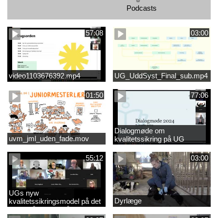
Podcasts
57:08
03:00
video1103676392.mp4
UG_UddSyst_Final_sub.mp4
01:50
77:06
Dialogmøde om
uvm_jml_uden_fade.mov
kvalitetssikring på UG
55:12
03:00
UGs nyw
Dyrlæge
kvalitetssikringsmodel på det
videregående område