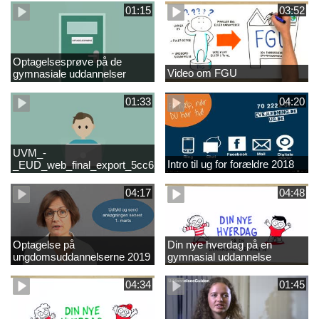
01:15
03:52
Optagelsesprøve på de
Video om FGU
gymnasiale uddannelser
01:33
04:20
UVM_-
Intro til ug for forældre 2018
_EUD_web_final_export_5cc62b2de8a2eab5775e52e524e16290
04:17
04:48
Optagelse på
Din nye hverdag på en
ungdomsuddannelserne 2019
gymnasial uddannelse
04:34
01:45