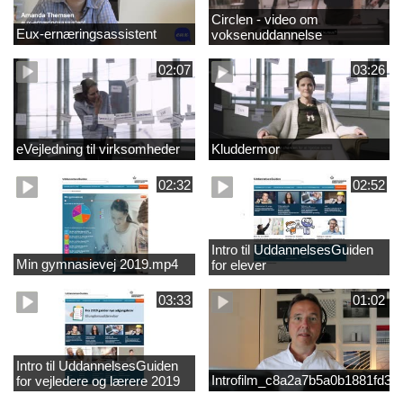
Circlen - video om
Eux-ernæringsassistent
voksenuddannelse
02:07
03:26
eVejledning til virksomheder
Kluddermor
02:32
02:52
Intro til UddannelsesGuiden
Min gymnasievej 2019.mp4
for elever
03:33
01:02
Intro til UddannelsesGuiden
Introfilm_c8a2a7b5a0b1881fd3
for vejledere og lærere 2019