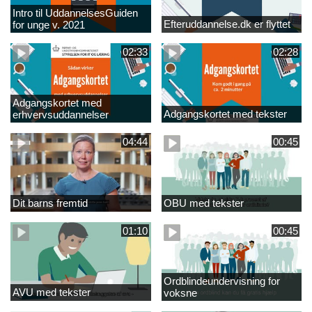
Intro til UddannelsesGuiden
Efteruddannelse.dk er flyttet
for unge v. 2021
02:33
02:28
Adgangskortet med
Adgangskortet med tekster
erhvervsuddannelser
04:44
00:45
Dit barns fremtid
OBU med tekster
01:10
00:45
Ordblindeundervisning for
AVU med tekster
voksne