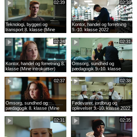
02:39
02:33
Teknologi, byggeri og
Kontor, handel og forretning
transport 8. klasse (Mine
9.-10. klasse 2022
introkurser) 2022
02:24
02:31
Kontor, handel og forretning 8.
Omsorg, sundhed og
klasse (Mine introkurser)
pædagogik 9.-10. klasse
2022
2022
02:37
02:38
Omsorg, sundhed og
Fødevarer, jordbrug og
pædagogik 8. klasse (Mine
oplevelser 9.-10. klasse 2022
introkurser) 2022
02:31
02:35