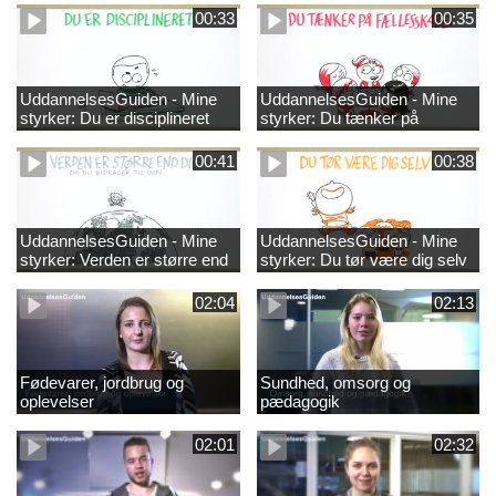
00:33
00:35
UddannelsesGuiden - Mine
UddannelsesGuiden - Mine
styrker: Du er disciplineret
styrker: Du tænker på
fællesskabet
00:41
00:38
UddannelsesGuiden - Mine
UddannelsesGuiden - Mine
styrker: Verden er større end
styrker: Du tør være dig selv
dig og du bidrager til den
02:04
02:13
Fødevarer, jordbrug og
Sundhed, omsorg og
oplevelser
pædagogik
02:01
02:32