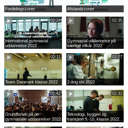
Fordelingszoner
Afstandszoner
02:24
02:35
International gymnasial
Gymnasial uddannelse på
uddannelse 2022
særlige vilkår 2022
02:11
02:27
Team Danmark klasse 2022
2-årig stx 2022
01:42
02:32
Grundforløb på de
Teknologi, byggeri og
gymnasiale uddannelser 2022
transport 9.-10. klasse 2022