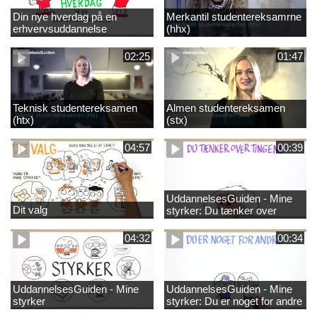
Din nye hverdag på en
Merkantil studentereksamrne
erhvervsuddannelse
(hhx)
02:25
01:47
Teknisk studentereksamen
Almen studentereksamen
(htx)
(stx)
04:57
00:39
UddannelsesGuiden - Mine
Dit valg
styrker: Du tænker over
tingene
04:32
00:34
UddannelsesGuiden - Mine
UddannelsesGuiden - Mine
styrker
styrker: Du er noget for andre