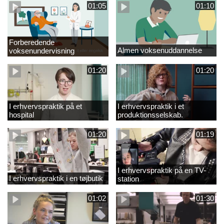
01:05
01:10
Forberedende
Almen voksenuddannelse
voksenundervisning
01:20
01:20
I erhvervspraktik på et
I erhvervspraktik i et
hospital
produktionsselskab.
01:20
01:19
I erhvervspraktik på en TV-
I erhvervspraktik i en tøjbutik
station
01:02
01:30