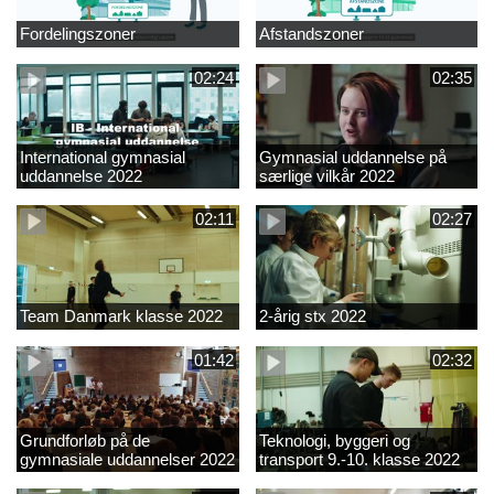
Fordelingszoner
Afstandszoner
02:24
02:35
International gymnasial
Gymnasial uddannelse på
uddannelse 2022
særlige vilkår 2022
02:11
02:27
Team Danmark klasse 2022
2-årig stx 2022
01:42
02:32
Grundforløb på de
Teknologi, byggeri og
gymnasiale uddannelser 2022
transport 9.-10. klasse 2022