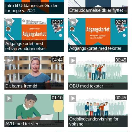
Intro til UddannelsesGuiden
Efteruddannelse.dk er flyttet
for unge v. 2021
02:33
02:28
Adgangskortet med
Adgangskortet med tekster
erhvervsuddannelser
04:44
00:45
Dit barns fremtid
OBU med tekster
01:10
00:45
Ordblindeundervisning for
AVU med tekster
voksne