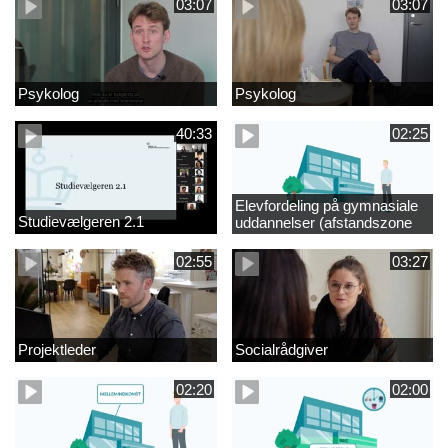
03:07
03:07
Psykolog
Psykolog
40:33
02:25
Elevfordeling på gymnasiale
Studievælgeren 2.1
uddannelser (afstandszone
redigeret)
02:55
03:27
Projektleder
Socialrådgiver
02:20
02:00