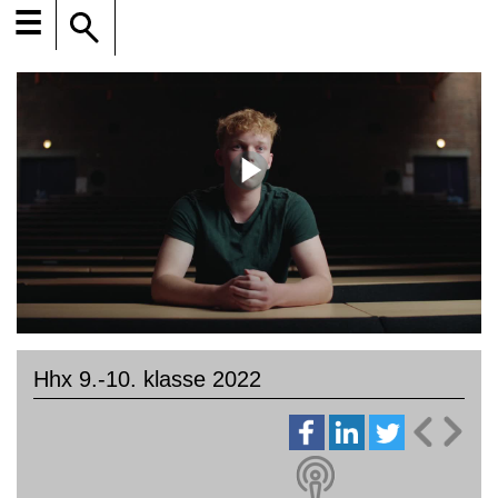
☰
Hhx 9.-10. klasse 2022