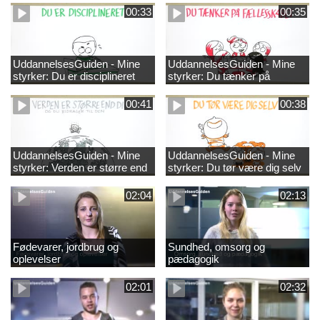
00:33
00:35
UddannelsesGuiden - Mine
UddannelsesGuiden - Mine
styrker: Du er disciplineret
styrker: Du tænker på
fællesskabet
00:41
00:38
UddannelsesGuiden - Mine
UddannelsesGuiden - Mine
styrker: Verden er større end
styrker: Du tør være dig selv
dig og du bidrager til den
02:04
02:13
Fødevarer, jordbrug og
Sundhed, omsorg og
oplevelser
pædagogik
02:01
02:32