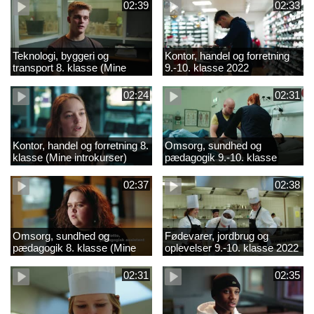
02:39
02:33
Teknologi, byggeri og
Kontor, handel og forretning
transport 8. klasse (Mine
9.-10. klasse 2022
introkurser) 2022
02:24
02:31
Kontor, handel og forretning 8.
Omsorg, sundhed og
klasse (Mine introkurser)
pædagogik 9.-10. klasse
2022
2022
02:37
02:38
Omsorg, sundhed og
Fødevarer, jordbrug og
pædagogik 8. klasse (Mine
oplevelser 9.-10. klasse 2022
introkurser) 2022
02:31
02:35