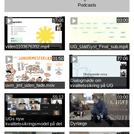
Podcasts
57:08
03:00
video1103676392.mp4
UG_UddSyst_Final_sub.mp4
01:50
77:06
Dialogmøde om
uvm_jml_uden_fade.mov
kvalitetssikring på UG
55:12
03:00
UGs nyw
Dyrlæge
kvalitetssikringsmodel på det
videregående område