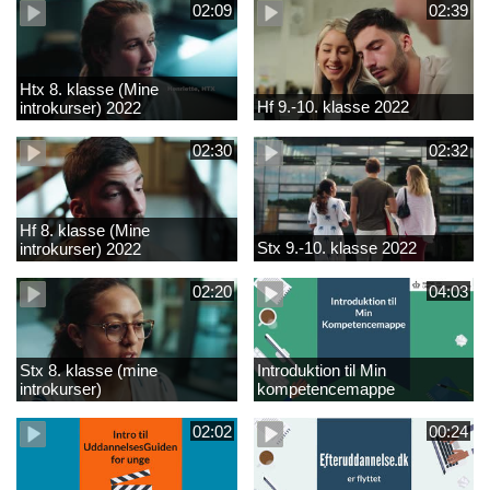
02:09
02:39
Htx 8. klasse (Mine
Hf 9.-10. klasse 2022
introkurser) 2022
02:30
02:32
Hf 8. klasse (Mine
Stx 9.-10. klasse 2022
introkurser) 2022
02:20
04:03
Stx 8. klasse (mine
Introduktion til Min
introkurser)
kompetencemappe
02:02
00:24