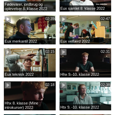
Fødevarer, jordbrug og
Eux samlet 8. klasse 2022
oplevelser 8. klasse 2022
02:39
02:47
Eux merkantil 2022
Eux velfærd 2022
02:15
02:31
Eux teknisk 2022
Hhx 9.-10. klasse 2022
02:18
02:38
Hhx 8. klasse (Mine
Htx 9. -10. klasse 2022
introkurser) 2022