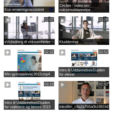
Circlen - video om
Eux-ernæringsassistent
voksenuddannelse
02:07
03:26
eVejledning til virksomheder
Kluddermor
02:32
02:52
Intro til UddannelsesGuiden
Min gymnasievej 2019.mp4
for elever
03:33
01:02
Intro til UddannelsesGuiden
Introfilm_c8a2a7b5a0b1881fd3
for vejledere og lærere 2019