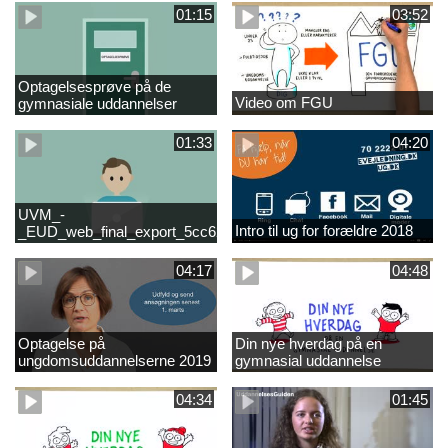
01:15
03:52
Optagelsesprøve på de
Video om FGU
gymnasiale uddannelser
01:33
04:20
UVM_-
Intro til ug for forældre 2018
_EUD_web_final_export_5cc62b2de8a2eab5775e52e524e16290
04:17
04:48
Optagelse på
Din nye hverdag på en
ungdomsuddannelserne 2019
gymnasial uddannelse
04:34
01:45