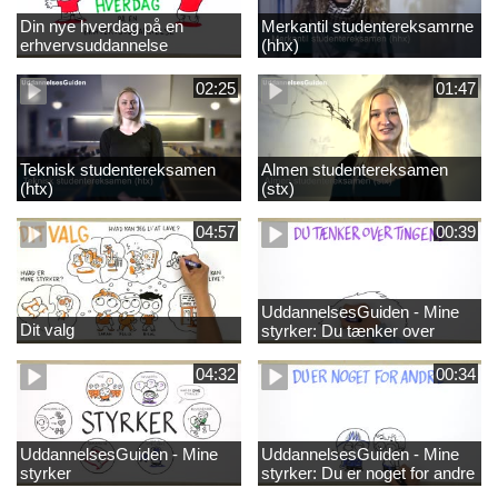
Din nye hverdag på en
Merkantil studentereksamrne
erhvervsuddannelse
(hhx)
02:25
01:47
Teknisk studentereksamen
Almen studentereksamen
(htx)
(stx)
04:57
00:39
UddannelsesGuiden - Mine
Dit valg
styrker: Du tænker over
tingene
04:32
00:34
UddannelsesGuiden - Mine
UddannelsesGuiden - Mine
styrker
styrker: Du er noget for andre