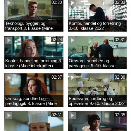
02:39
02:33
Teknologi, byggeri og
Kontor, handel og forretning
transport 8. klasse (Mine
9.-10. klasse 2022
introkurser) 2022
02:24
02:31
Kontor, handel og forretning 8.
Omsorg, sundhed og
klasse (Mine introkurser)
pædagogik 9.-10. klasse
2022
2022
02:37
02:38
Omsorg, sundhed og
Fødevarer, jordbrug og
pædagogik 8. klasse (Mine
oplevelser 9.-10. klasse 2022
introkurser) 2022
02:31
02:35