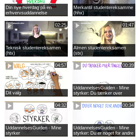
Din nye hverdag på en
Merkantil studentereksamrne
erhvervsuddannelse
(hhx)
02:25
01:47
Teknisk studentereksamen
Almen studentereksamen
(htx)
(stx)
04:57
00:39
UddannelsesGuiden - Mine
Dit valg
styrker: Du tænker over
tingene
04:32
00:34
UddannelsesGuiden - Mine
UddannelsesGuiden - Mine
styrker
styrker: Du er noget for andre