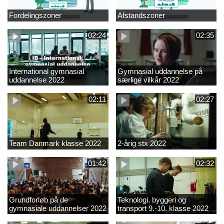
Fordelingszoner
Afstandszoner
02:24
02:35
International gymnasial
Gymnasial uddannelse på
uddannelse 2022
særlige vilkår 2022
02:11
02:27
Team Danmark klasse 2022
2-årig stx 2022
01:42
02:32
Grundforløb på de
Teknologi, byggeri og
gymnasiale uddannelser 2022
transport 9.-10. klasse 2022