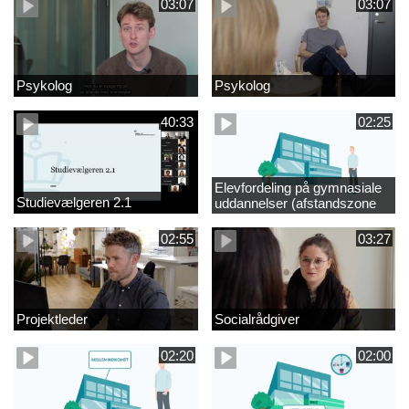
03:07
03:07
Psykolog
Psykolog
40:33
02:25
Elevfordeling på gymnasiale
Studievælgeren 2.1
uddannelser (afstandszone
redigeret)
02:55
03:27
Projektleder
Socialrådgiver
02:20
02:00