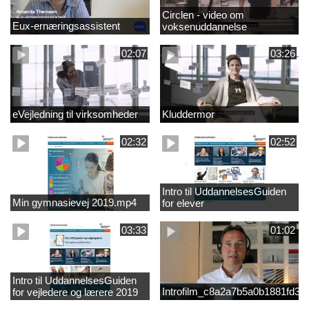
Circlen - video om
Eux-ernæringsassistent
voksenuddannelse
02:07
03:26
eVejledning til virksomheder
Kluddermor
02:32
02:52
Intro til UddannelsesGuiden
Min gymnasievej 2019.mp4
for elever
03:33
01:02
Intro til UddannelsesGuiden
Introfilm_c8a2a7b5a0b1881fd3
for vejledere og lærere 2019