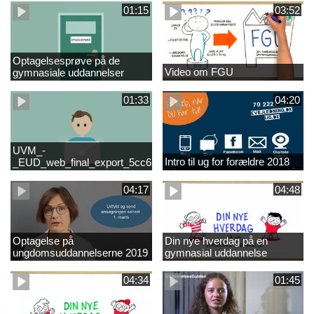
01:15
03:52
Optagelsesprøve på de
Video om FGU
gymnasiale uddannelser
01:33
04:20
UVM_-
Intro til ug for forældre 2018
_EUD_web_final_export_5cc62b2de8a2eab5775e52e524e16290
04:17
04:48
Optagelse på
Din nye hverdag på en
ungdomsuddannelserne 2019
gymnasial uddannelse
04:34
01:45