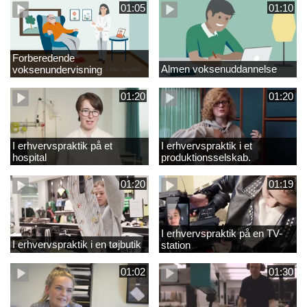
01:05
01:10
Forberedende
Almen voksenuddannelse
voksenundervisning
01:20
01:20
I erhvervspraktik på et
I erhvervspraktik i et
hospital
produktionsselskab.
01:20
01:19
I erhvervspraktik på en TV-
I erhvervspraktik i en tøjbutik
station
01:02
01:30