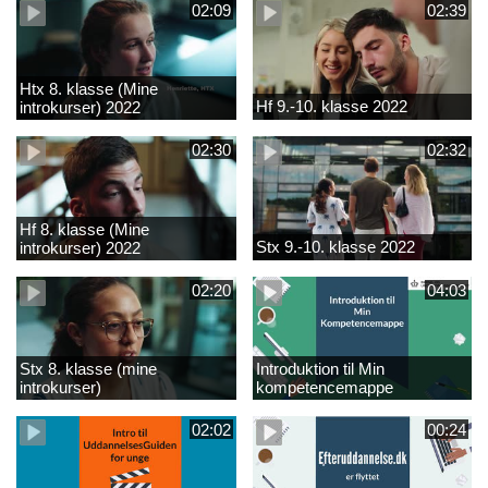
02:09
02:39
Htx 8. klasse (Mine
Hf 9.-10. klasse 2022
introkurser) 2022
02:30
02:32
Hf 8. klasse (Mine
Stx 9.-10. klasse 2022
introkurser) 2022
02:20
04:03
Stx 8. klasse (mine
Introduktion til Min
introkurser)
kompetencemappe
02:02
00:24