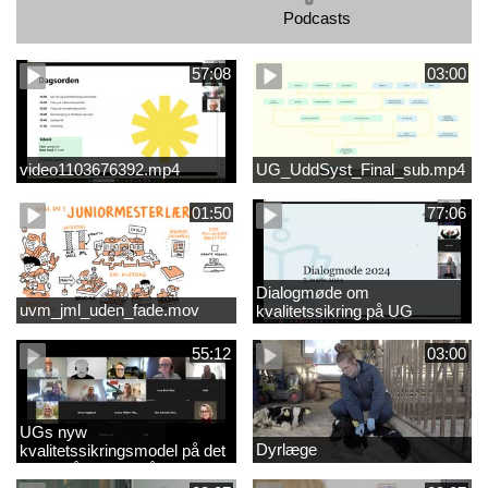
Podcasts
57:08
03:00
video1103676392.mp4
UG_UddSyst_Final_sub.mp4
01:50
77:06
Dialogmøde om
uvm_jml_uden_fade.mov
kvalitetssikring på UG
55:12
03:00
UGs nyw
Dyrlæge
kvalitetssikringsmodel på det
videregående område