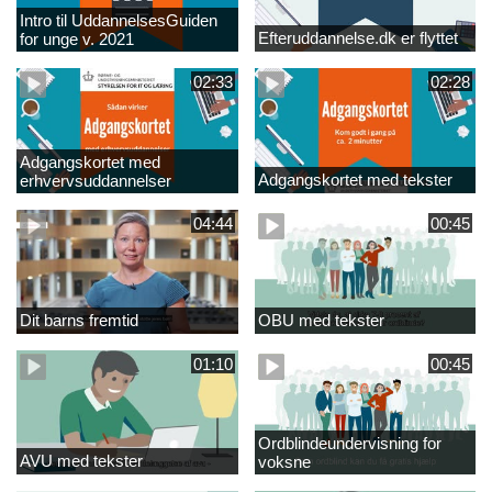
Intro til UddannelsesGuiden
Efteruddannelse.dk er flyttet
for unge v. 2021
02:33
02:28
Adgangskortet med
Adgangskortet med tekster
erhvervsuddannelser
04:44
00:45
Dit barns fremtid
OBU med tekster
01:10
00:45
Ordblindeundervisning for
AVU med tekster
voksne