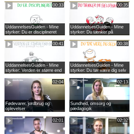
00:33
00:35
UddannelsesGuiden - Mine
UddannelsesGuiden - Mine
styrker: Du er disciplineret
styrker: Du tænker på
fællesskabet
00:41
00:38
UddannelsesGuiden - Mine
UddannelsesGuiden - Mine
styrker: Verden er større end
styrker: Du tør være dig selv
dig og du bidrager til den
02:04
02:13
Fødevarer, jordbrug og
Sundhed, omsorg og
oplevelser
pædagogik
02:01
02:32