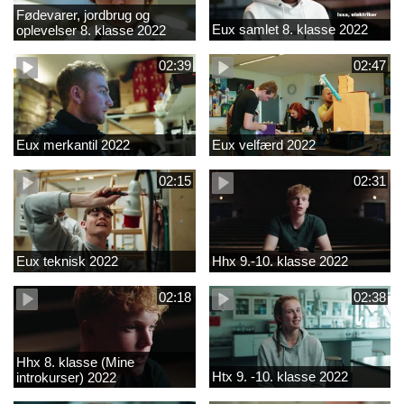
Fødevarer, jordbrug og
Eux samlet 8. klasse 2022
oplevelser 8. klasse 2022
02:39
02:47
Eux merkantil 2022
Eux velfærd 2022
02:15
02:31
Eux teknisk 2022
Hhx 9.-10. klasse 2022
02:18
02:38
Hhx 8. klasse (Mine
Htx 9. -10. klasse 2022
introkurser) 2022