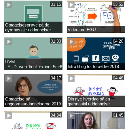
01:15
03:52
Optagelsesprøve på de
Video om FGU
gymnasiale uddannelser
01:33
04:20
UVM_-
Intro til ug for forældre 2018
_EUD_web_final_export_5cc62b2de8a2eab5775e52e524e16290
04:17
04:48
Optagelse på
Din nye hverdag på en
ungdomsuddannelserne 2019
gymnasial uddannelse
04:34
01:45