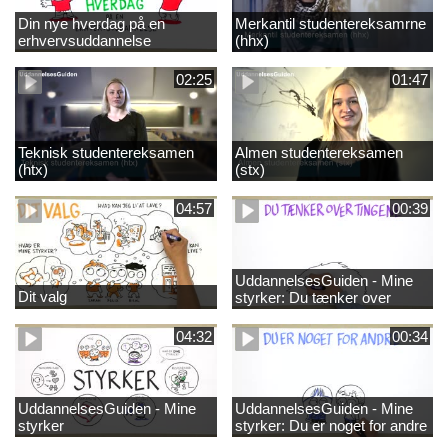
Din nye hverdag på en
Merkantil studentereksamrne
erhvervsuddannelse
(hhx)
02:25
01:47
Teknisk studentereksamen
Almen studentereksamen
(htx)
(stx)
04:57
00:39
UddannelsesGuiden - Mine
Dit valg
styrker: Du tænker over
tingene
04:32
00:34
UddannelsesGuiden - Mine
UddannelsesGuiden - Mine
styrker
styrker: Du er noget for andre