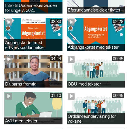
Intro til UddannelsesGuiden
Efteruddannelse.dk er flyttet
for unge v. 2021
02:33
02:28
Adgangskortet med
Adgangskortet med tekster
erhvervsuddannelser
04:44
00:45
Dit barns fremtid
OBU med tekster
01:10
00:45
Ordblindeundervisning for
AVU med tekster
voksne