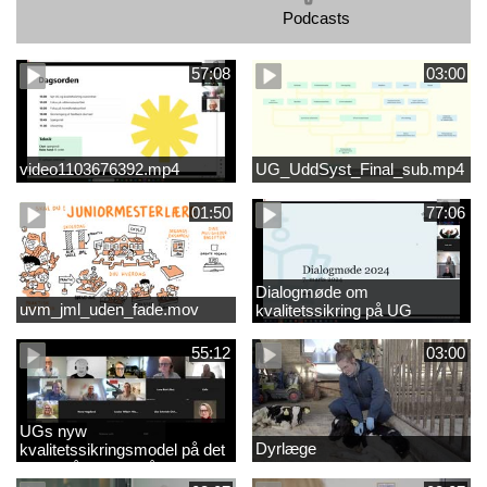
Podcasts
57:08
03:00
video1103676392.mp4
UG_UddSyst_Final_sub.mp4
01:50
77:06
Dialogmøde om
uvm_jml_uden_fade.mov
kvalitetssikring på UG
55:12
03:00
UGs nyw
Dyrlæge
kvalitetssikringsmodel på det
videregående område