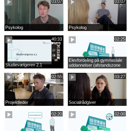
03:07
03:07
Psykolog
Psykolog
40:33
02:25
Elevfordeling på gymnasiale
Studievælgeren 2.1
uddannelser (afstandszone
redigeret)
02:55
03:27
Projektleder
Socialrådgiver
02:20
02:00