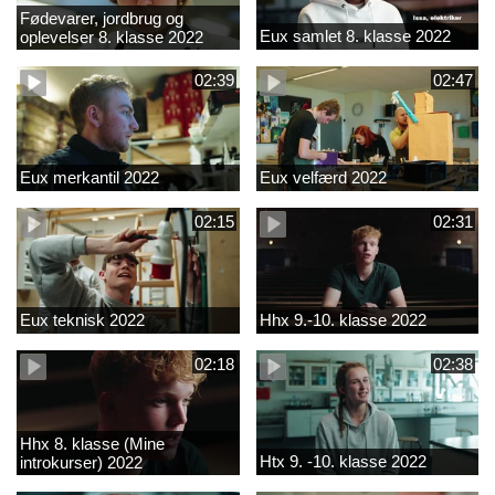
Fødevarer, jordbrug og
Eux samlet 8. klasse 2022
oplevelser 8. klasse 2022
02:39
02:47
Eux merkantil 2022
Eux velfærd 2022
02:15
02:31
Eux teknisk 2022
Hhx 9.-10. klasse 2022
02:18
02:38
Hhx 8. klasse (Mine
Htx 9. -10. klasse 2022
introkurser) 2022