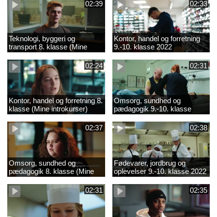
02:39
02:33
Teknologi, byggeri og
Kontor, handel og forretning
transport 8. klasse (Mine
9.-10. klasse 2022
introkurser) 2022
02:24
02:31
Kontor, handel og forretning 8.
Omsorg, sundhed og
klasse (Mine introkurser)
pædagogik 9.-10. klasse
2022
2022
02:37
02:38
Omsorg, sundhed og
Fødevarer, jordbrug og
pædagogik 8. klasse (Mine
oplevelser 9.-10. klasse 2022
introkurser) 2022
02:31
02:35