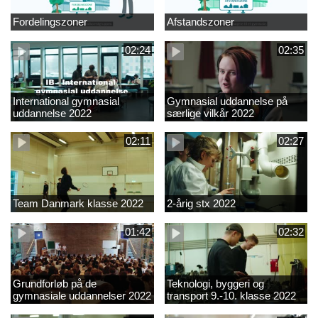
Fordelingszoner
Afstandszoner
02:24
02:35
International gymnasial
Gymnasial uddannelse på
uddannelse 2022
særlige vilkår 2022
02:11
02:27
Team Danmark klasse 2022
2-årig stx 2022
01:42
02:32
Grundforløb på de
Teknologi, byggeri og
gymnasiale uddannelser 2022
transport 9.-10. klasse 2022