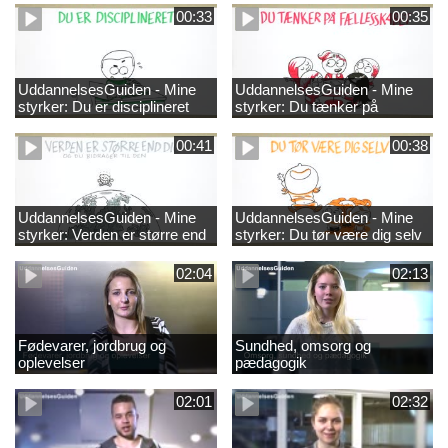
00:33
00:35
UddannelsesGuiden - Mine
UddannelsesGuiden - Mine
styrker: Du er disciplineret
styrker: Du tænker på
fællesskabet
00:41
00:38
UddannelsesGuiden - Mine
UddannelsesGuiden - Mine
styrker: Verden er større end
styrker: Du tør være dig selv
dig og du bidrager til den
02:04
02:13
Fødevarer, jordbrug og
Sundhed, omsorg og
oplevelser
pædagogik
02:01
02:32