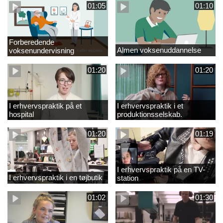
01:05
01:10
Forberedende
Almen voksenuddannelse
voksenundervisning
01:20
01:20
I erhvervspraktik på et
I erhvervspraktik i et
hospital
produktionsselskab.
01:20
01:19
I erhvervspraktik på en TV-
I erhvervspraktik i en tøjbutik
station
01:02
01:30