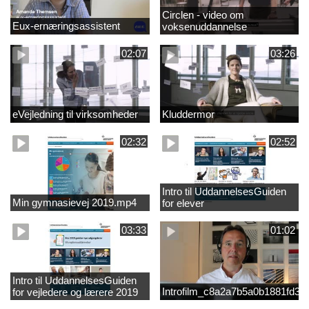
Circlen - video om
Eux-ernæringsassistent
voksenuddannelse
02:07
03:26
eVejledning til virksomheder
Kluddermor
02:32
02:52
Intro til UddannelsesGuiden
Min gymnasievej 2019.mp4
for elever
03:33
01:02
Intro til UddannelsesGuiden
Introfilm_c8a2a7b5a0b1881fd3
for vejledere og lærere 2019