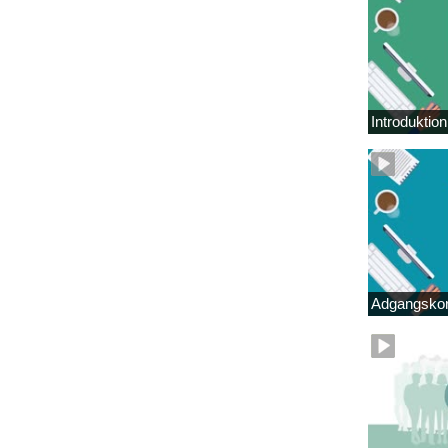
Introduktio
Adgangskor