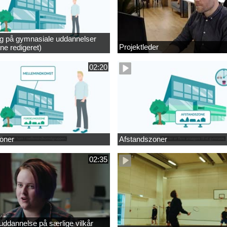
ng på gymnasiale uddannelser
Projektleder
ne redigeret)
02:20
oner
Afstandszoner
02:35
ddannelse på særlige vilkår