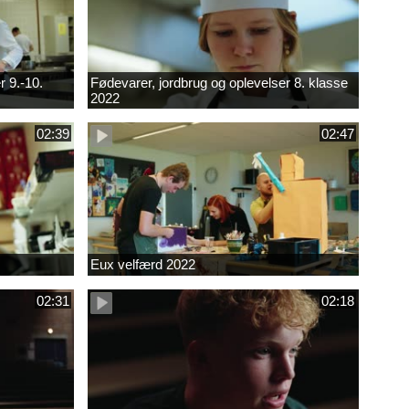
r 9.-10.
Fødevarer, jordbrug og oplevelser 8. klasse
2022
02:39
02:47
Eux velfærd 2022
02:31
02:18