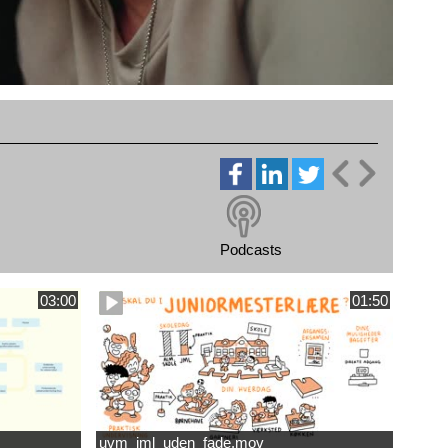
Podcasts
03:00
01:50
uvm_jml_uden_fade.mov