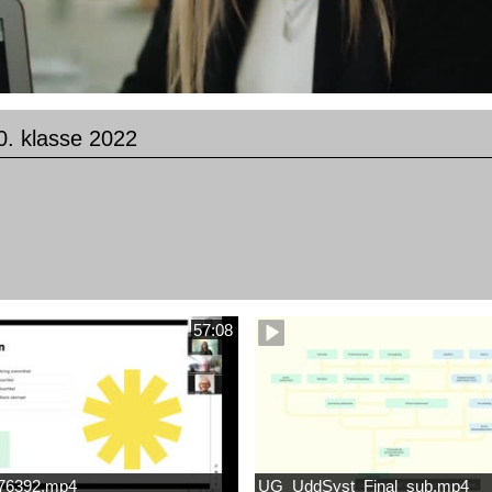
0. klasse 2022
57:08
676392.mp4
UG_UddSyst_Final_sub.mp4