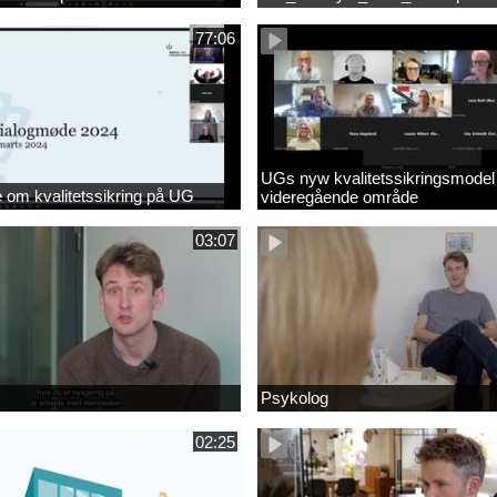
77:06
UGs nyw kvalitetssikringsmodel
om kvalitetssikring på UG
videregående område
03:07
Psykolog
02:25