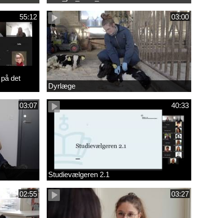
55:12
03:00
 på det
Dyrlæge
03:07
40:33
Studievælgeren 2.1
02:55
03:27