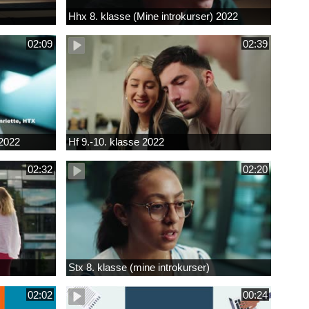
Hhx 8. klasse (Mine introkurser) 2022
02:09
02:39
 2022
Hf 9.-10. klasse 2022
02:32
02:20
Stx 8. klasse (mine introkurser)
02:02
00:24