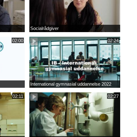
Socialrådgiver
02:00
02:24
International gymnasial uddannelse 2022
02:11
02:27