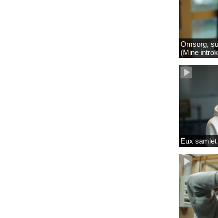
Omsorg, su
(Mine intro
Eux samlet 