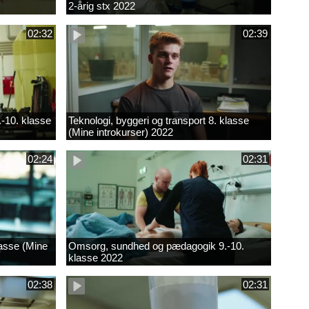
2-årig stx 2022
02:32
02:39
.-10. klasse
Teknologi, byggeri og transport 8. klasse
(Mine introkurser) 2022
02:24
02:31
lasse (Mine
Omsorg, sundhed og pædagogik 9.-10.
klasse 2022
02:38
02:31