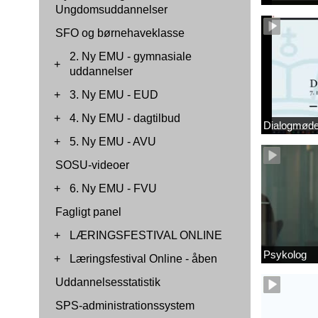
Ungdomsuddannelser
SFO og børnehaveklasse
2. Ny EMU - gymnasiale
+
uddannelser
+
3. Ny EMU - EUD
+
4. Ny EMU - dagtilbud
Dialogmøde 
+
5. Ny EMU - AVU
SOSU-videoer
+
6. Ny EMU - FVU
Fagligt panel
+
LÆRINGSFESTIVAL ONLINE
Psykolog
+
Læringsfestival Online - åben
Uddannelsesstatistik
SPS-administrationssystem