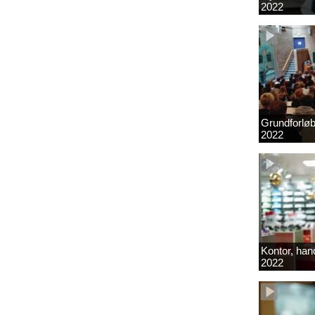
2022
Grundforlø
2022
Kontor, hand
2022