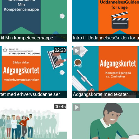
n til Min kompetencemappe
Intro til UddannelsesGuiden for 
02:33
tet med erhvervsuddannelser
Adgangskortet med tekster
00:45