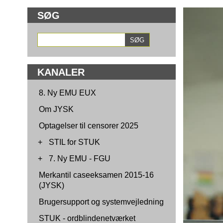
SØG
KANALER
8. Ny EMU EUX
Om JYSK
Optagelser til censorer 2025
+
STIL for STUK
+
7. Ny EMU - FGU
Merkantil caseeksamen 2015-16
(JYSK)
Brugersupport og systemvejledning
STUK - ordblindenetværket