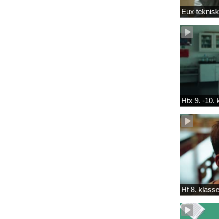
Eux teknis
Htx 9. -10.
Hf 8. klass