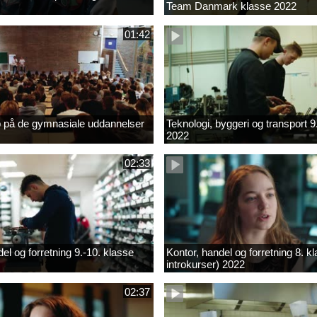
Team Danmark klasse 2022
01:42
b på de gymnasiale uddannelser
Teknologi, byggeri og transport 9
2022
02:33
el og forretning 9.-10. klasse
Kontor, handel og forretning 8. k
introkurser) 2022
02:37