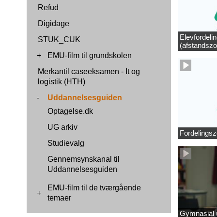
Refud
Digidage
Elevfordeli
STUK_CUK
(afstandszo
+
EMU-film til grundskolen
Merkantil caseeksamen - It og
logistik (HTH)
-
Uddannelsesguiden
Optagelse.dk
UG arkiv
Fordelingsz
Studievalg
Gennemsynskanal til
Uddannelsesguiden
EMU-film til de tværgående
+
temaer
Gymnasial u