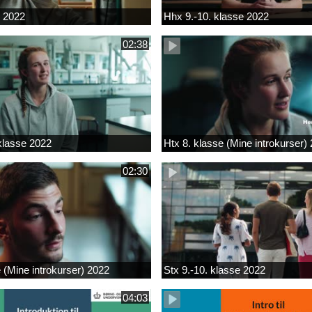
k 2022
Hhx 9.-10. klasse 2022
02:38
 klasse 2022
Htx 8. klasse (Mine introkurser)
02:30
e (Mine introkurser) 2022
Stx 9.-10. klasse 2022
04:03