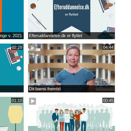
unge v. 2021
Efteruddannelse.dk er flyttet
02:28
04:44
Dit barns fremtid
01:10
00:45