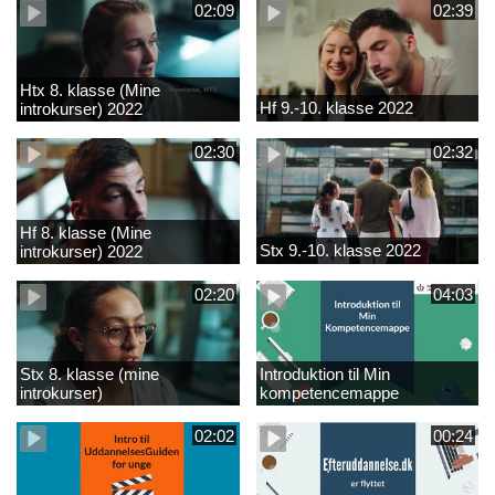
02:09
02:39
Htx 8. klasse (Mine
Hf 9.-10. klasse 2022
introkurser) 2022
02:30
02:32
Hf 8. klasse (Mine
Stx 9.-10. klasse 2022
introkurser) 2022
02:20
04:03
Stx 8. klasse (mine
Introduktion til Min
introkurser)
kompetencemappe
02:02
00:24