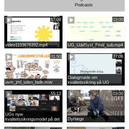
Podcasts
57:08
03:00
video1103676392.mp4
UG_UddSyst_Final_sub.mp4
01:50
77:06
Dialogmøde om
uvm_jml_uden_fade.mov
kvalitetssikring på UG
55:12
03:00
UGs nyw
Dyrlæge
kvalitetssikringsmodel på det
videregående område