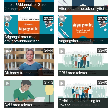
Intro til UddannelsesGuiden
Efteruddannelse.dk er flyttet
for unge v. 2021
02:33
02:28
Adgangskortet med
Adgangskortet med tekster
erhvervsuddannelser
04:44
00:45
Dit barns fremtid
OBU med tekster
01:10
00:45
Ordblindeundervisning for
AVU med tekster
voksne