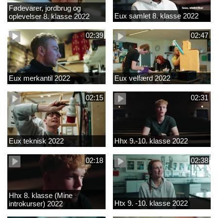
Fødevarer, jordbrug og
Eux samlet 8. klasse 2022
oplevelser 8. klasse 2022
02:39
02:47
Eux merkantil 2022
Eux velfærd 2022
02:15
02:31
Eux teknisk 2022
Hhx 9.-10. klasse 2022
02:18
02:38
Hhx 8. klasse (Mine
Htx 9. -10. klasse 2022
introkurser) 2022