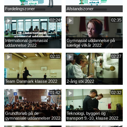
Fordelingszoner
Afstandszoner
02:24
02:35
International gymnasial
Gymnasial uddannelse på
uddannelse 2022
særlige vilkår 2022
02:11
02:27
Team Danmark klasse 2022
2-årig stx 2022
01:42
02:32
Grundforløb på de
Teknologi, byggeri og
gymnasiale uddannelser 2022
transport 9.-10. klasse 2022