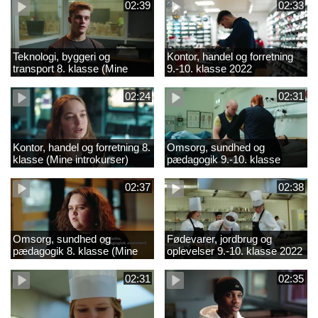
02:39
02:33
Teknologi, byggeri og
Kontor, handel og forretning
transport 8. klasse (Mine
9.-10. klasse 2022
introkurser) 2022
02:24
02:31
Kontor, handel og forretning 8.
Omsorg, sundhed og
klasse (Mine introkurser)
pædagogik 9.-10. klasse
2022
2022
02:37
02:38
Omsorg, sundhed og
Fødevarer, jordbrug og
pædagogik 8. klasse (Mine
oplevelser 9.-10. klasse 2022
introkurser) 2022
02:31
02:35