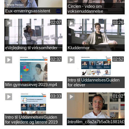
Circlen - video om
Eux-ernæringsassistent
voksenuddannelse
02:07
03:26
eVejledning til virksomheder
Kluddermor
02:32
02:52
Intro til UddannelsesGuiden
Min gymnasievej 2019.mp4
for elever
03:33
01:02
Intro til UddannelsesGuiden
Introfilm_c8a2a7b5a0b1881fd3
for vejledere og lærere 2019