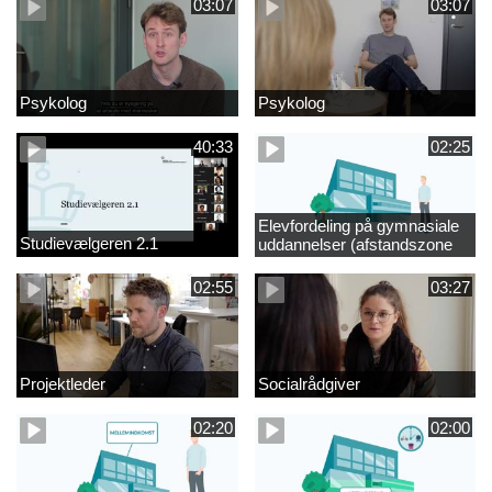
03:07
03:07
Psykolog
Psykolog
40:33
02:25
Elevfordeling på gymnasiale
Studievælgeren 2.1
uddannelser (afstandszone
redigeret)
02:55
03:27
Projektleder
Socialrådgiver
02:20
02:00