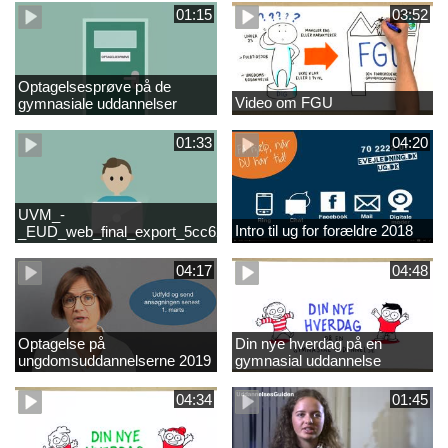
01:15
03:52
Optagelsesprøve på de
Video om FGU
gymnasiale uddannelser
01:33
04:20
UVM_-
Intro til ug for forældre 2018
_EUD_web_final_export_5cc62b2de8a2eab5775e52e524e16290
04:17
04:48
Optagelse på
Din nye hverdag på en
ungdomsuddannelserne 2019
gymnasial uddannelse
04:34
01:45