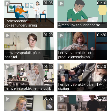
01:05
01:10
Forberedende
Almen voksenuddannelse
voksenundervisning
01:20
01:20
I erhvervspraktik på et
I erhvervspraktik i et
hospital
produktionsselskab.
01:20
01:19
I erhvervspraktik på en TV-
I erhvervspraktik i en tøjbutik
station
01:02
01:30