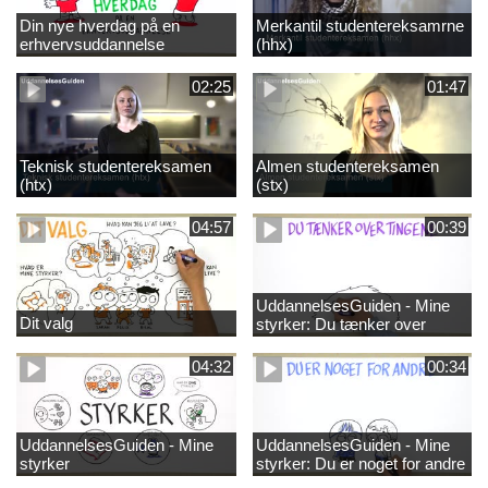
Din nye hverdag på en
Merkantil studentereksamrne
erhvervsuddannelse
(hhx)
02:25
01:47
Teknisk studentereksamen
Almen studentereksamen
(htx)
(stx)
04:57
00:39
UddannelsesGuiden - Mine
Dit valg
styrker: Du tænker over
tingene
04:32
00:34
UddannelsesGuiden - Mine
UddannelsesGuiden - Mine
styrker
styrker: Du er noget for andre