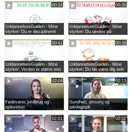
00:33
00:35
UddannelsesGuiden - Mine
UddannelsesGuiden - Mine
styrker: Du er disciplineret
styrker: Du tænker på
fællesskabet
00:41
00:38
UddannelsesGuiden - Mine
UddannelsesGuiden - Mine
styrker: Verden er større end
styrker: Du tør være dig selv
dig og du bidrager til den
02:04
02:13
Fødevarer, jordbrug og
Sundhed, omsorg og
oplevelser
pædagogik
02:01
02:32