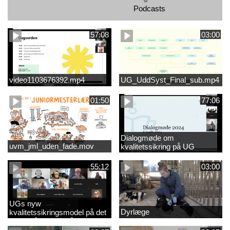
Podcasts
57:08
03:00
video1103676392.mp4
UG_UddSyst_Final_sub.mp4
01:50
77:06
Dialogmøde om
uvm_jml_uden_fade.mov
kvalitetssikring på UG
55:12
03:00
UGs nyw
Dyrlæge
kvalitetssikringsmodel på det
videregående område