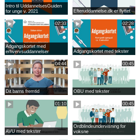
Intro til UddannelsesGuiden
Efteruddannelse.dk er flyttet
for unge v. 2021
02:33
02:28
Adgangskortet med
Adgangskortet med tekster
erhvervsuddannelser
04:44
00:45
Dit barns fremtid
OBU med tekster
01:10
00:45
Ordblindeundervisning for
AVU med tekster
voksne