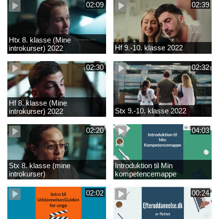
02:09
02:39
Htx 8. klasse (Mine
Hf 9.-10. klasse 2022
introkurser) 2022
02:30
02:32
Hf 8. klasse (Mine
Stx 9.-10. klasse 2022
introkurser) 2022
02:20
04:03
Stx 8. klasse (mine
Introduktion til Min
introkurser)
kompetencemappe
02:02
00:24