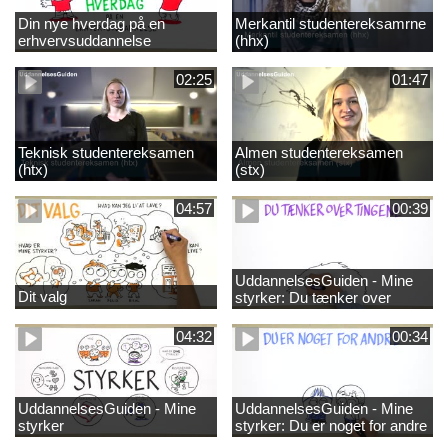
Din nye hverdag på en
Merkantil studentereksamrne
erhvervsuddannelse
(hhx)
02:25
01:47
Teknisk studentereksamen
Almen studentereksamen
(htx)
(stx)
04:57
00:39
UddannelsesGuiden - Mine
Dit valg
styrker: Du tænker over
tingene
04:32
00:34
UddannelsesGuiden - Mine
UddannelsesGuiden - Mine
styrker
styrker: Du er noget for andre