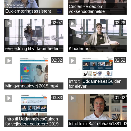
Circlen - video om
Eux-ernæringsassistent
voksenuddannelse
02:07
03:26
eVejledning til virksomheder
Kluddermor
02:32
02:52
Intro til UddannelsesGuiden
Min gymnasievej 2019.mp4
for elever
03:33
01:02
Intro til UddannelsesGuiden
Introfilm_c8a2a7b5a0b1881fd3
for vejledere og lærere 2019