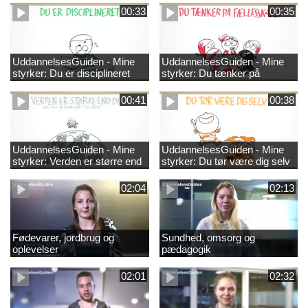
00:33
00:35
UddannelsesGuiden - Mine
UddannelsesGuiden - Mine
styrker: Du er disciplineret
styrker: Du tænker på
fællesskabet
00:41
00:38
UddannelsesGuiden - Mine
UddannelsesGuiden - Mine
styrker: Verden er større end
styrker: Du tør være dig selv
dig og du bidrager til den
02:04
02:13
Fødevarer, jordbrug og
Sundhed, omsorg og
oplevelser
pædagogik
02:01
02:32