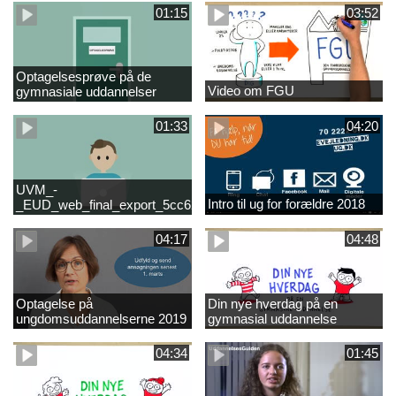
01:15
03:52
Optagelsesprøve på de
Video om FGU
gymnasiale uddannelser
01:33
04:20
UVM_-
Intro til ug for forældre 2018
_EUD_web_final_export_5cc62b2de8a2eab5775e52e524e16290
04:17
04:48
Optagelse på
Din nye hverdag på en
ungdomsuddannelserne 2019
gymnasial uddannelse
04:34
01:45