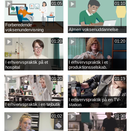
01:05
01:10
Forberedende
Almen voksenuddannelse
voksenundervisning
01:20
01:20
I erhvervspraktik på et
I erhvervspraktik i et
hospital
produktionsselskab.
01:20
01:19
I erhvervspraktik på en TV-
I erhvervspraktik i en tøjbutik
station
01:02
01:30