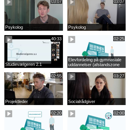
03:07
03:07
Psykolog
Psykolog
40:33
02:25
Elevfordeling på gymnasiale
Studievælgeren 2.1
uddannelser (afstandszone
redigeret)
02:55
03:27
Projektleder
Socialrådgiver
02:20
02:00