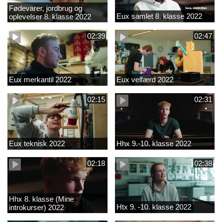
Fødevarer, jordbrug og
Eux samlet 8. klasse 2022
oplevelser 8. klasse 2022
02:39
02:47
Eux merkantil 2022
Eux velfærd 2022
02:15
02:31
Eux teknisk 2022
Hhx 9.-10. klasse 2022
02:18
02:38
Hhx 8. klasse (Mine
Htx 9. -10. klasse 2022
introkurser) 2022