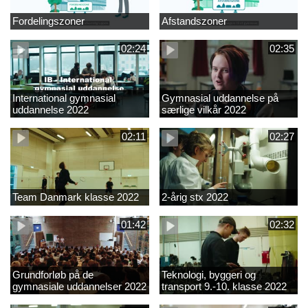
Fordelingszoner
Afstandszoner
02:24
02:35
International gymnasial
Gymnasial uddannelse på
uddannelse 2022
særlige vilkår 2022
02:11
02:27
Team Danmark klasse 2022
2-årig stx 2022
01:42
02:32
Grundforløb på de
Teknologi, byggeri og
gymnasiale uddannelser 2022
transport 9.-10. klasse 2022