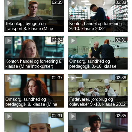
02:39
02:33
Teknologi, byggeri og
Kontor, handel og forretning
transport 8. klasse (Mine
9.-10. klasse 2022
introkurser) 2022
02:24
02:31
Kontor, handel og forretning 8.
Omsorg, sundhed og
klasse (Mine introkurser)
pædagogik 9.-10. klasse
2022
2022
02:37
02:38
Omsorg, sundhed og
Fødevarer, jordbrug og
pædagogik 8. klasse (Mine
oplevelser 9.-10. klasse 2022
introkurser) 2022
02:31
02:35