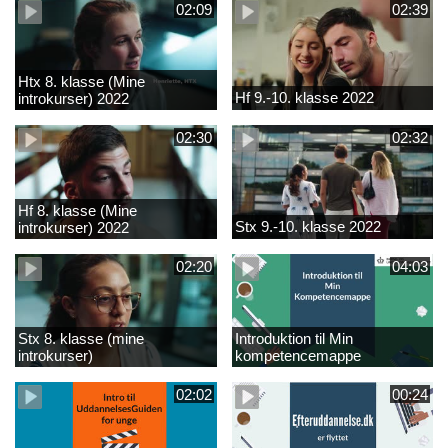
02:09
02:39
Htx 8. klasse (Mine
Hf 9.-10. klasse 2022
introkurser) 2022
02:30
02:32
Hf 8. klasse (Mine
Stx 9.-10. klasse 2022
introkurser) 2022
02:20
04:03
Stx 8. klasse (mine
Introduktion til Min
introkurser)
kompetencemappe
02:02
00:24