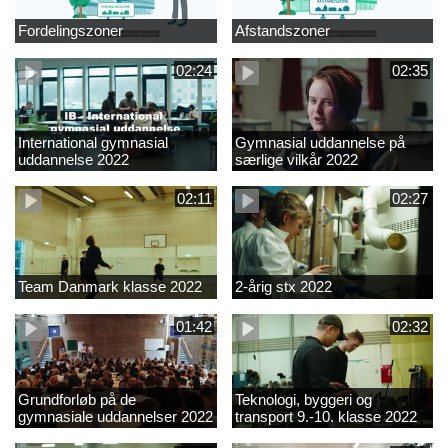
Fordelingszoner
Afstandszoner
02:24
02:35
International gymnasial
Gymnasial uddannelse på
uddannelse 2022
særlige vilkår 2022
02:11
02:27
Team Danmark klasse 2022
2-årig stx 2022
01:42
02:32
Grundforløb på de
Teknologi, byggeri og
gymnasiale uddannelser 2022
transport 9.-10. klasse 2022