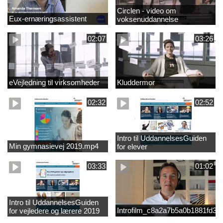
Circlen - video om
Eux-ernæringsassistent
voksenuddannelse
02:07
03:26
eVejledning til virksomheder
Kluddermor
02:32
02:52
Intro til UddannelsesGuiden
Min gymnasievej 2019.mp4
for elever
03:33
01:02
Intro til UddannelsesGuiden
Introfilm_c8a2a7b5a0b1881fd3
for vejledere og lærere 2019