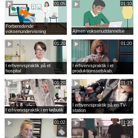
01:05
01:10
Forberedende
Almen voksenuddannelse
voksenundervisning
01:20
01:20
I erhvervspraktik på et
I erhvervspraktik i et
hospital
produktionsselskab.
01:20
01:19
I erhvervspraktik på en TV-
I erhvervspraktik i en tøjbutik
station
01:02
01:30