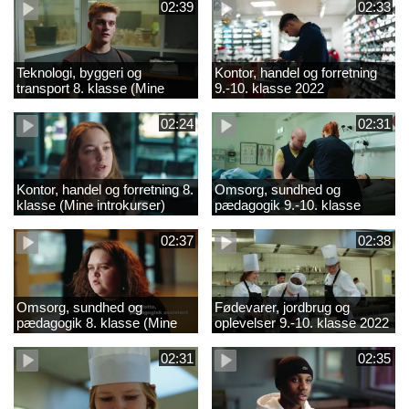
02:39
02:33
Teknologi, byggeri og
Kontor, handel og forretning
transport 8. klasse (Mine
9.-10. klasse 2022
introkurser) 2022
02:24
02:31
Kontor, handel og forretning 8.
Omsorg, sundhed og
klasse (Mine introkurser)
pædagogik 9.-10. klasse
2022
2022
02:37
02:38
Omsorg, sundhed og
Fødevarer, jordbrug og
pædagogik 8. klasse (Mine
oplevelser 9.-10. klasse 2022
introkurser) 2022
02:31
02:35