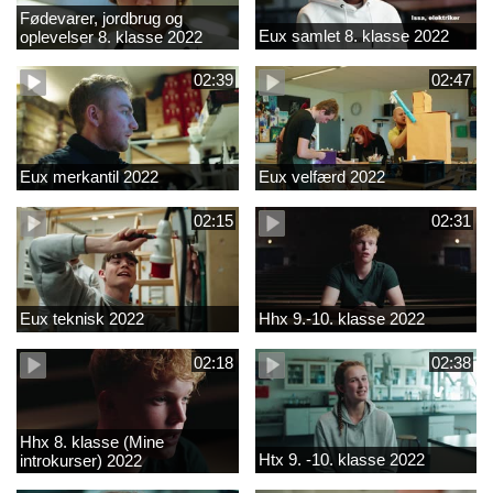
Fødevarer, jordbrug og
Eux samlet 8. klasse 2022
oplevelser 8. klasse 2022
02:39
02:47
Eux merkantil 2022
Eux velfærd 2022
02:15
02:31
Eux teknisk 2022
Hhx 9.-10. klasse 2022
02:18
02:38
Hhx 8. klasse (Mine
Htx 9. -10. klasse 2022
introkurser) 2022