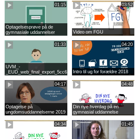
01:15
03:52
Optagelsesprøve på de
Video om FGU
gymnasiale uddannelser
01:33
04:20
UVM_-
Intro til ug for forældre 2018
_EUD_web_final_export_5cc62b2de8a2eab5775e52e524e16290
04:17
04:48
Optagelse på
Din nye hverdag på en
ungdomsuddannelserne 2019
gymnasial uddannelse
04:34
01:45