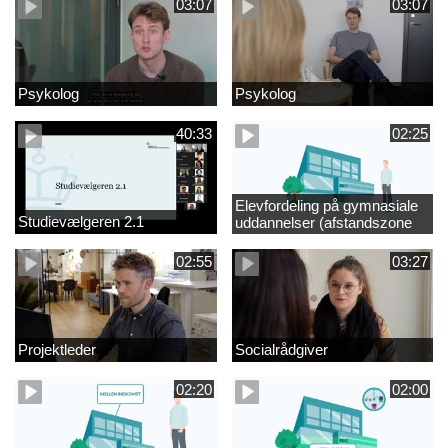
03:07
03:07
Psykolog
Psykolog
40:33
02:25
Elevfordeling på gymnasiale
Studievælgeren 2.1
uddannelser (afstandszone
redigeret)
02:55
03:27
Projektleder
Socialrådgiver
02:20
02:00