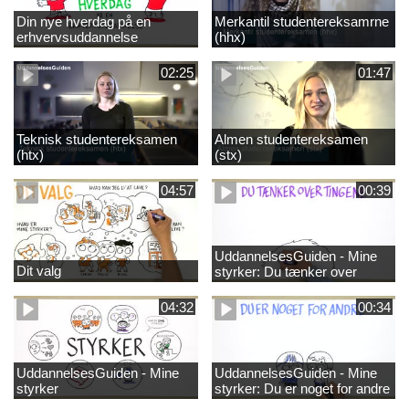
Din nye hverdag på en
Merkantil studentereksamrne
erhvervsuddannelse
(hhx)
02:25
01:47
Teknisk studentereksamen
Almen studentereksamen
(htx)
(stx)
04:57
00:39
UddannelsesGuiden - Mine
Dit valg
styrker: Du tænker over
tingene
04:32
00:34
UddannelsesGuiden - Mine
UddannelsesGuiden - Mine
styrker
styrker: Du er noget for andre