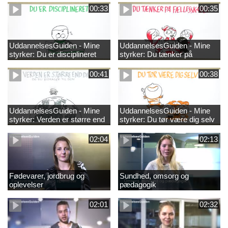
00:33
00:35
UddannelsesGuiden - Mine
UddannelsesGuiden - Mine
styrker: Du er disciplineret
styrker: Du tænker på
fællesskabet
00:41
00:38
UddannelsesGuiden - Mine
UddannelsesGuiden - Mine
styrker: Verden er større end
styrker: Du tør være dig selv
dig og du bidrager til den
02:04
02:13
Fødevarer, jordbrug og
Sundhed, omsorg og
oplevelser
pædagogik
02:01
02:32