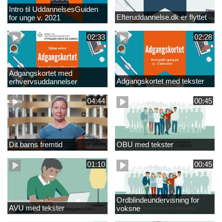
Intro til UddannelsesGuiden
Efteruddannelse.dk er flyttet
for unge v. 2021
02:33
02:28
Adgangskortet med
Adgangskortet med tekster
erhvervsuddannelser
04:44
00:45
Dit barns fremtid
OBU med tekster
01:10
00:45
Ordblindeundervisning for
AVU med tekster
voksne