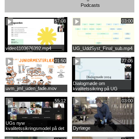
Podcasts
57:08
03:00
video1103676392.mp4
UG_UddSyst_Final_sub.mp4
01:50
77:06
Dialogmøde om
uvm_jml_uden_fade.mov
kvalitetssikring på UG
55:12
03:00
UGs nyw
Dyrlæge
kvalitetssikringsmodel på det
videregående område