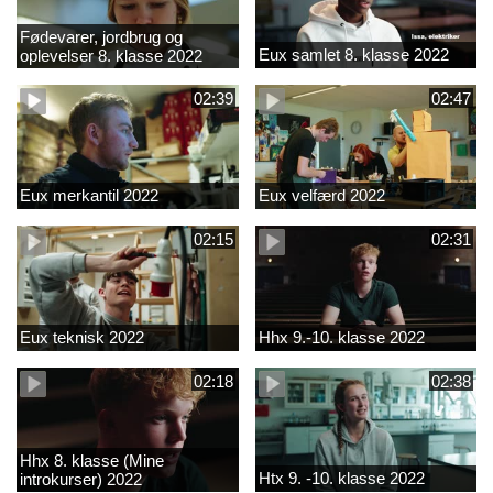
Fødevarer, jordbrug og
Eux samlet 8. klasse 2022
oplevelser 8. klasse 2022
02:39
02:47
Eux merkantil 2022
Eux velfærd 2022
02:15
02:31
Eux teknisk 2022
Hhx 9.-10. klasse 2022
02:18
02:38
Hhx 8. klasse (Mine
Htx 9. -10. klasse 2022
introkurser) 2022