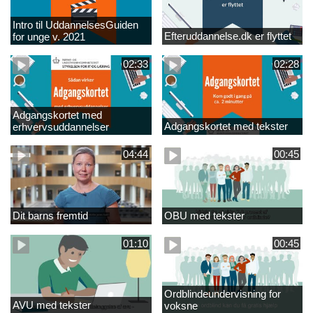
Intro til UddannelsesGuiden
Efteruddannelse.dk er flyttet
for unge v. 2021
02:33
02:28
Adgangskortet med
Adgangskortet med tekster
erhvervsuddannelser
04:44
00:45
Dit barns fremtid
OBU med tekster
01:10
00:45
Ordblindeundervisning for
AVU med tekster
voksne