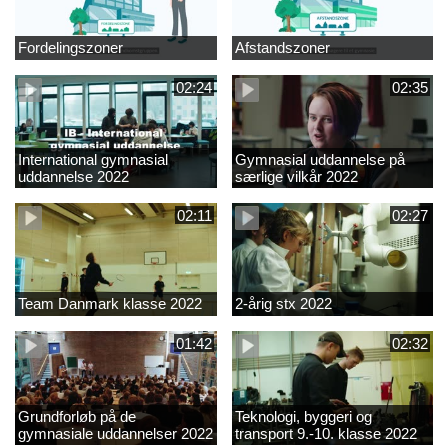
Fordelingszoner
Afstandszoner
02:24
02:35
International gymnasial
Gymnasial uddannelse på
uddannelse 2022
særlige vilkår 2022
02:11
02:27
Team Danmark klasse 2022
2-årig stx 2022
01:42
02:32
Grundforløb på de
Teknologi, byggeri og
gymnasiale uddannelser 2022
transport 9.-10. klasse 2022