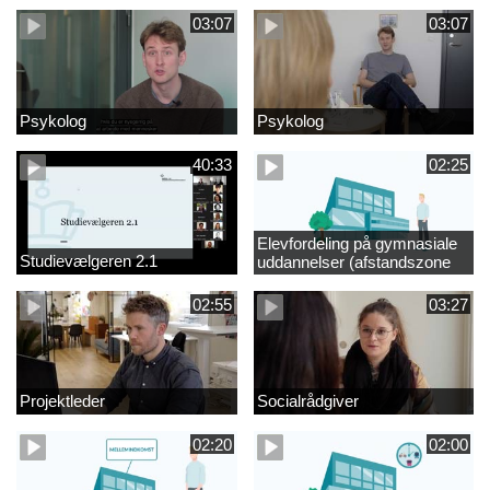
03:07
03:07
Psykolog
Psykolog
40:33
02:25
Elevfordeling på gymnasiale
Studievælgeren 2.1
uddannelser (afstandszone
redigeret)
02:55
03:27
Projektleder
Socialrådgiver
02:20
02:00