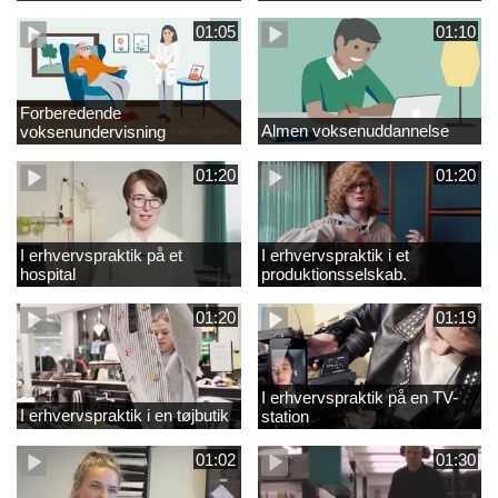
01:05
01:10
Forberedende
Almen voksenuddannelse
voksenundervisning
01:20
01:20
I erhvervspraktik på et
I erhvervspraktik i et
hospital
produktionsselskab.
01:20
01:19
I erhvervspraktik på en TV-
I erhvervspraktik i en tøjbutik
station
01:02
01:30