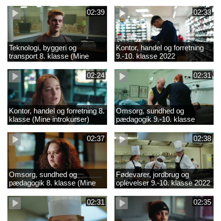
02:39
02:33
Teknologi, byggeri og
Kontor, handel og forretning
transport 8. klasse (Mine
9.-10. klasse 2022
introkurser) 2022
02:24
02:31
Kontor, handel og forretning 8.
Omsorg, sundhed og
klasse (Mine introkurser)
pædagogik 9.-10. klasse
2022
2022
02:37
02:38
Omsorg, sundhed og
Fødevarer, jordbrug og
pædagogik 8. klasse (Mine
oplevelser 9.-10. klasse 2022
introkurser) 2022
02:31
02:35