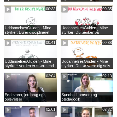
00:33
00:35
UddannelsesGuiden - Mine
UddannelsesGuiden - Mine
styrker: Du er disciplineret
styrker: Du tænker på
fællesskabet
00:41
00:38
UddannelsesGuiden - Mine
UddannelsesGuiden - Mine
styrker: Verden er større end
styrker: Du tør være dig selv
dig og du bidrager til den
02:04
02:13
Fødevarer, jordbrug og
Sundhed, omsorg og
oplevelser
pædagogik
02:01
02:32