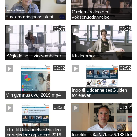
Circlen - video om
Eux-ernæringsassistent
voksenuddannelse
02:07
03:26
eVejledning til virksomheder
Kluddermor
02:32
02:52
Intro til UddannelsesGuiden
Min gymnasievej 2019.mp4
for elever
03:33
01:02
Intro til UddannelsesGuiden
Introfilm_c8a2a7b5a0b1881fd3
for vejledere og lærere 2019