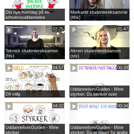
Din nye hverdag på en
Merkantil studentereksamrne
erhvervsuddannelse
(hhx)
02:25
01:47
Teknisk studentereksamen
Almen studentereksamen
(htx)
(stx)
04:57
00:39
UddannelsesGuiden - Mine
Dit valg
styrker: Du tænker over
tingene
04:32
00:34
UddannelsesGuiden - Mine
UddannelsesGuiden - Mine
styrker
styrker: Du er noget for andre