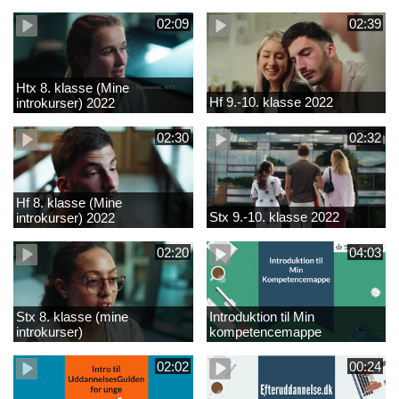
02:09
02:39
Htx 8. klasse (Mine
Hf 9.-10. klasse 2022
introkurser) 2022
02:30
02:32
Hf 8. klasse (Mine
Stx 9.-10. klasse 2022
introkurser) 2022
02:20
04:03
Stx 8. klasse (mine
Introduktion til Min
introkurser)
kompetencemappe
02:02
00:24