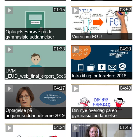
01:15
03:52
Optagelsesprøve på de
Video om FGU
gymnasiale uddannelser
01:33
04:20
UVM_-
Intro til ug for forældre 2018
_EUD_web_final_export_5cc62b2de8a2eab5775e52e524e16290
04:17
04:48
Optagelse på
Din nye hverdag på en
ungdomsuddannelserne 2019
gymnasial uddannelse
04:34
01:45