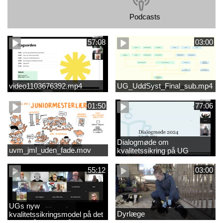
Podcasts
57:08
03:00
video1103676392.mp4
UG_UddSyst_Final_sub.mp4
01:50
77:06
Dialogmøde om
uvm_jml_uden_fade.mov
kvalitetssikring på UG
55:12
03:00
UGs nyw
Dyrlæge
kvalitetssikringsmodel på det
videregående område