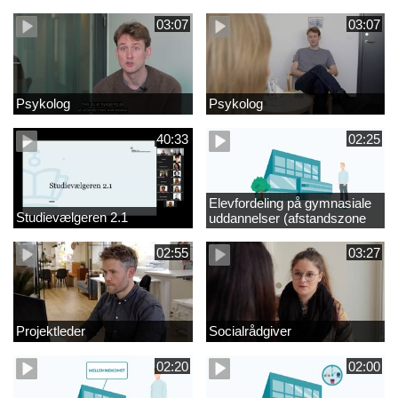
videregående område
03:07
03:07
Psykolog
Psykolog
40:33
02:25
Elevfordeling på gymnasiale
Studievælgeren 2.1
uddannelser (afstandszone
redigeret)
02:55
03:27
Projektleder
Socialrådgiver
02:20
02:00