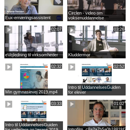
Circlen - video om
Eux-ernæringsassistent
voksenuddannelse
02:07
03:26
eVejledning til virksomheder
Kluddermor
02:32
02:52
Intro til UddannelsesGuiden
Min gymnasievej 2019.mp4
for elever
03:33
01:02
Intro til UddannelsesGuiden
Introfilm_c8a2a7b5a0b1881fd3
for vejledere og lærere 2019