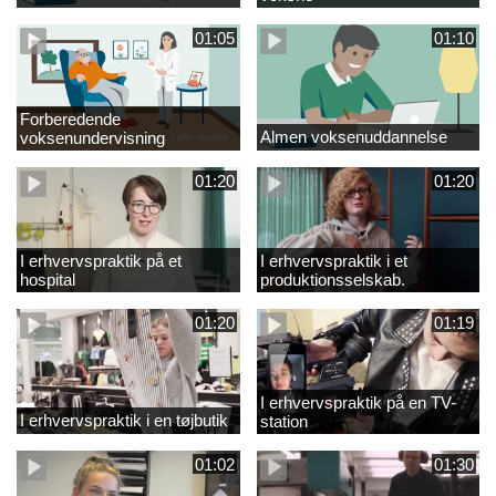
01:05
01:10
Forberedende
Almen voksenuddannelse
voksenundervisning
01:20
01:20
I erhvervspraktik på et
I erhvervspraktik i et
hospital
produktionsselskab.
01:20
01:19
I erhvervspraktik på en TV-
I erhvervspraktik i en tøjbutik
station
01:02
01:30