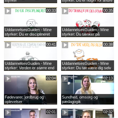
styrker
styrker: Du er noget for andre
00:33
00:35
UddannelsesGuiden - Mine
UddannelsesGuiden - Mine
styrker: Du er disciplineret
styrker: Du tænker på
fællesskabet
00:41
00:38
UddannelsesGuiden - Mine
UddannelsesGuiden - Mine
styrker: Verden er større end
styrker: Du tør være dig selv
dig og du bidrager til den
02:04
02:13
Fødevarer, jordbrug og
Sundhed, omsorg og
oplevelser
pædagogik
02:01
02:32