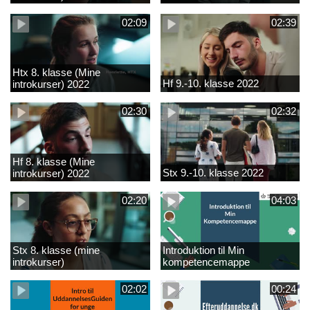
02:09
02:39
Htx 8. klasse (Mine
Hf 9.-10. klasse 2022
introkurser) 2022
02:30
02:32
Hf 8. klasse (Mine
Stx 9.-10. klasse 2022
introkurser) 2022
02:20
04:03
Stx 8. klasse (mine
Introduktion til Min
introkurser)
kompetencemappe
02:02
00:24