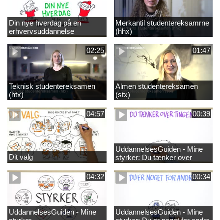
Din nye hverdag på en
Merkantil studentereksamrne
erhvervsuddannelse
(hhx)
02:25
01:47
Teknisk studentereksamen
Almen studentereksamen
(htx)
(stx)
04:57
00:39
UddannelsesGuiden - Mine
Dit valg
styrker: Du tænker over
tingene
04:32
00:34
UddannelsesGuiden - Mine
UddannelsesGuiden - Mine