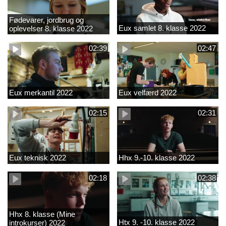
Fødevarer, jordbrug og
Eux samlet 8. klasse 2022
oplevelser 8. klasse 2022
02:39
02:47
Eux merkantil 2022
Eux velfærd 2022
02:15
02:31
Eux teknisk 2022
Hhx 9.-10. klasse 2022
02:18
02:38
Hhx 8. klasse (Mine
Htx 9. -10. klasse 2022
introkurser) 2022