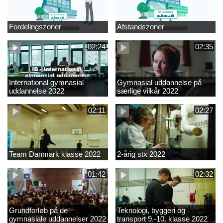
Fordelingszoner
Afstandszoner
02:24
02:35
International gymnasial
Gymnasial uddannelse på
uddannelse 2022
særlige vilkår 2022
02:11
02:27
Team Danmark klasse 2022
2-årig stx 2022
01:42
02:32
Grundforløb på de
Teknologi, byggeri og
gymnasiale uddannelser 2022
transport 9.-10. klasse 2022