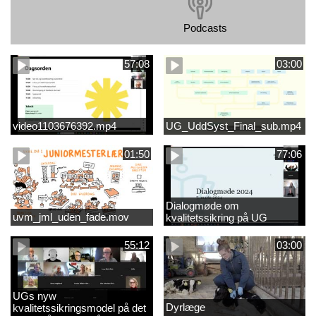
Podcasts
57:08
03:00
video1103676392.mp4
UG_UddSyst_Final_sub.mp4
01:50
77:06
Dialogmøde om
uvm_jml_uden_fade.mov
kvalitetssikring på UG
55:12
03:00
UGs nyw
Dyrlæge
kvalitetssikringsmodel på det