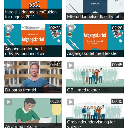
Intro til UddannelsesGuiden
Efteruddannelse.dk er flyttet
for unge v. 2021
02:33
02:28
Adgangskortet med
Adgangskortet med tekster
erhvervsuddannelser
04:44
00:45
Dit barns fremtid
OBU med tekster
01:10
00:45
Ordblindeundervisning for
AVU med tekster
voksne