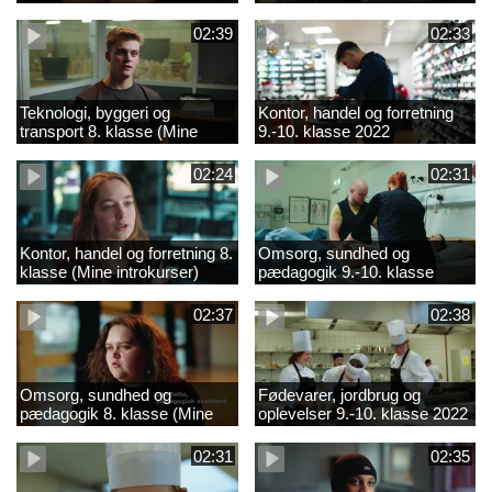
02:39
02:33
Teknologi, byggeri og
Kontor, handel og forretning
transport 8. klasse (Mine
9.-10. klasse 2022
introkurser) 2022
02:24
02:31
Kontor, handel og forretning 8.
Omsorg, sundhed og
klasse (Mine introkurser)
pædagogik 9.-10. klasse
2022
2022
02:37
02:38
Omsorg, sundhed og
Fødevarer, jordbrug og
pædagogik 8. klasse (Mine
oplevelser 9.-10. klasse 2022
introkurser) 2022
02:31
02:35