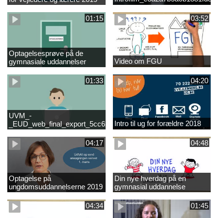
01:15
03:52
Optagelsesprøve på de
Video om FGU
gymnasiale uddannelser
01:33
04:20
UVM_-
Intro til ug for forældre 2018
_EUD_web_final_export_5cc62b2de8a2eab5775e52e524e16290
04:17
04:48
Optagelse på
Din nye hverdag på en
ungdomsuddannelserne 2019
gymnasial uddannelse
04:34
01:45