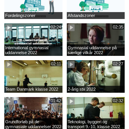
Fordelingszoner
Afstandszoner
02:24
02:35
International gymnasial
Gymnasial uddannelse på
uddannelse 2022
særlige vilkår 2022
02:11
02:27
Team Danmark klasse 2022
2-årig stx 2022
01:42
02:32
Grundforløb på de
Teknologi, byggeri og
gymnasiale uddannelser 2022
transport 9.-10. klasse 2022