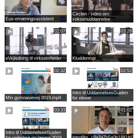
Circlen - video om
Eux-ernæringsassistent
voksenuddannelse
02:07
03:26
eVejledning til virksomheder
Kluddermor
02:32
02:52
Intro til UddannelsesGuiden
Min gymnasievej 2019.mp4
for elever
03:33
01:02
Intro til UddannelsesGuiden
Introfilm_c8a2a7b5a0b1881fd3
for vejledere og lærere 2019