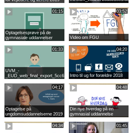
01:15
03:52
Optagelsesprøve på de
Video om FGU
gymnasiale uddannelser
01:33
04:20
UVM_-
Intro til ug for forældre 2018
_EUD_web_final_export_5cc62b2de8a2eab5775e52e524e16290
04:17
04:48
Optagelse på
Din nye hverdag på en
ungdomsuddannelserne 2019
gymnasial uddannelse
04:34
01:45