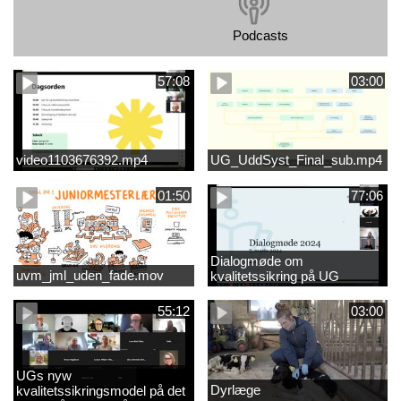
Podcasts
57:08
03:00
video1103676392.mp4
UG_UddSyst_Final_sub.mp4
01:50
77:06
Dialogmøde om
uvm_jml_uden_fade.mov
kvalitetssikring på UG
55:12
03:00
UGs nyw
Dyrlæge
kvalitetssikringsmodel på det