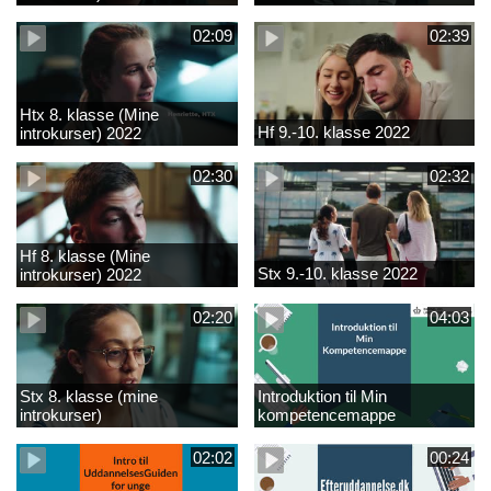
02:09
02:39
Htx 8. klasse (Mine
Hf 9.-10. klasse 2022
introkurser) 2022
02:30
02:32
Hf 8. klasse (Mine
Stx 9.-10. klasse 2022
introkurser) 2022
02:20
04:03
Stx 8. klasse (mine
Introduktion til Min
introkurser)
kompetencemappe
02:02
00:24