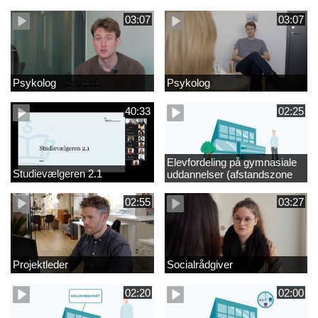
videregående område
03:07
03:07
Psykolog
Psykolog
40:33
02:25
Elevfordeling på gymnasiale
Studievælgeren 2.1
uddannelser (afstandszone
redigeret)
02:55
03:27
Projektleder
Socialrådgiver
02:20
02:00