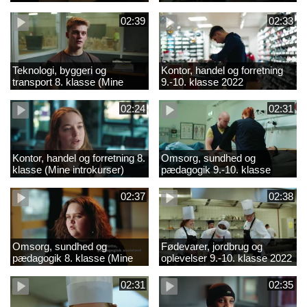
02:39
02:33
Teknologi, byggeri og
Kontor, handel og forretning
transport 8. klasse (Mine
9.-10. klasse 2022
introkurser) 2022
02:24
02:31
Kontor, handel og forretning 8.
Omsorg, sundhed og
klasse (Mine introkurser)
pædagogik 9.-10. klasse
2022
2022
02:37
02:38
Omsorg, sundhed og
Fødevarer, jordbrug og
pædagogik 8. klasse (Mine
oplevelser 9.-10. klasse 2022
introkurser) 2022
02:31
02:35