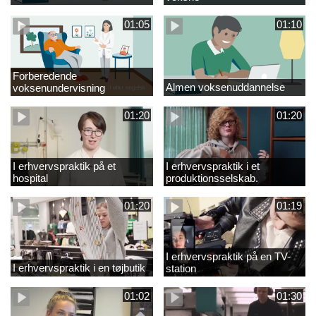
01:05
01:10
Forberedende
Almen voksenuddannelse
voksenundervisning
01:20
01:20
I erhvervspraktik på et
I erhvervspraktik i et
hospital
produktionsselskab.
01:20
01:19
I erhvervspraktik på en TV-
I erhvervspraktik i en tøjbutik
station
01:02
01:30