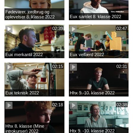
Fødevarer, jordbrug og
Eux samlet 8. klasse 2022
oplevelser 8. klasse 2022
02:39
02:47
Eux merkantil 2022
Eux velfærd 2022
02:15
02:31
Eux teknisk 2022
Hhx 9.-10. klasse 2022
02:18
02:38
Hhx 8. klasse (Mine
Htx 9. -10. klasse 2022
introkurser) 2022