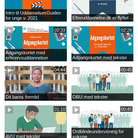
Intro til UddannelsesGuiden
Efteruddannelse.dk er flyttet
for unge v. 2021
02:33
02:28
Adgangskortet med
Adgangskortet med tekster
erhvervsuddannelser
04:44
00:45
Dit barns fremtid
OBU med tekster
01:10
00:45
Ordblindeundervisning for
AVU med tekster
voksne