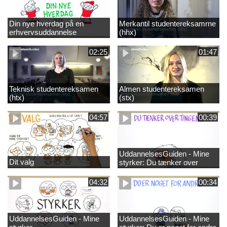
Din nye hverdag på en
Merkantil studentereksamrne
erhvervsuddannelse
(hhx)
02:25
01:47
Teknisk studentereksamen
Almen studentereksamen
(htx)
(stx)
04:57
00:39
UddannelsesGuiden - Mine
Dit valg
styrker: Du tænker over
tingene
04:32
00:34
UddannelsesGuiden - Mine
UddannelsesGuiden - Mine