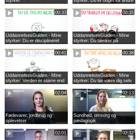
styrker
styrker: Du er noget for andre
00:33
00:35
UddannelsesGuiden - Mine
UddannelsesGuiden - Mine
styrker: Du er disciplineret
styrker: Du tænker på
fællesskabet
00:41
00:38
UddannelsesGuiden - Mine
UddannelsesGuiden - Mine
styrker: Verden er større end
styrker: Du tør være dig selv
dig og du bidrager til den
02:04
02:13
Fødevarer, jordbrug og
Sundhed, omsorg og
oplevelser
pædagogik
02:01
02:32