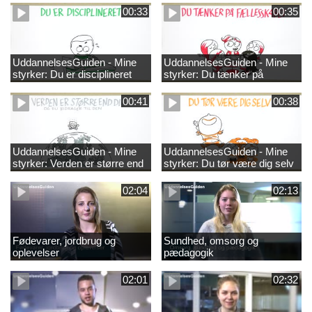
00:33
00:35
UddannelsesGuiden - Mine
UddannelsesGuiden - Mine
styrker: Du er disciplineret
styrker: Du tænker på
fællesskabet
00:41
00:38
UddannelsesGuiden - Mine
UddannelsesGuiden - Mine
styrker: Verden er større end
styrker: Du tør være dig selv
dig og du bidrager til den
02:04
02:13
Fødevarer, jordbrug og
Sundhed, omsorg og
oplevelser
pædagogik
02:01
02:32