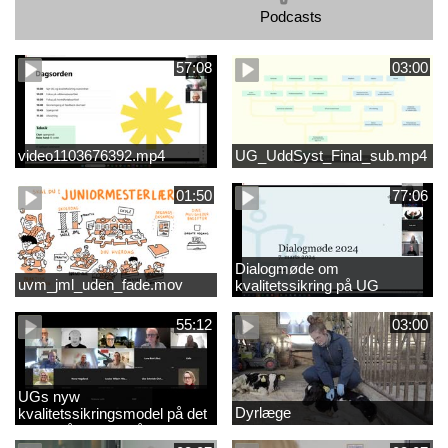
Podcasts
57:08
03:00
video1103676392.mp4
UG_UddSyst_Final_sub.mp4
01:50
77:06
Dialogmøde om
uvm_jml_uden_fade.mov
kvalitetssikring på UG
55:12
03:00
UGs nyw
Dyrlæge
kvalitetssikringsmodel på det
videregående område