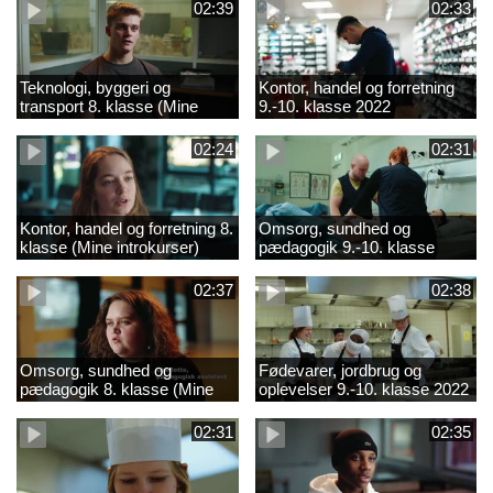
02:39
02:33
Teknologi, byggeri og
Kontor, handel og forretning
transport 8. klasse (Mine
9.-10. klasse 2022
introkurser) 2022
02:24
02:31
Kontor, handel og forretning 8.
Omsorg, sundhed og
klasse (Mine introkurser)
pædagogik 9.-10. klasse
2022
2022
02:37
02:38
Omsorg, sundhed og
Fødevarer, jordbrug og
pædagogik 8. klasse (Mine
oplevelser 9.-10. klasse 2022
introkurser) 2022
02:31
02:35