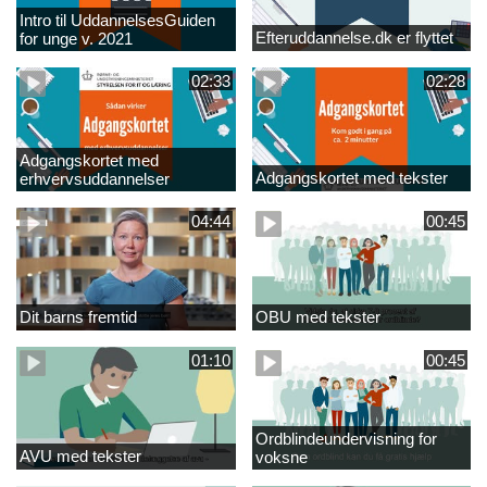
Intro til UddannelsesGuiden
Efteruddannelse.dk er flyttet
for unge v. 2021
02:33
02:28
Adgangskortet med
Adgangskortet med tekster
erhvervsuddannelser
04:44
00:45
Dit barns fremtid
OBU med tekster
01:10
00:45
Ordblindeundervisning for
AVU med tekster
voksne