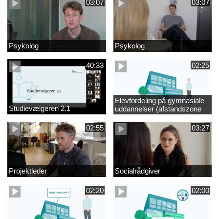
03:07
03:07
Psykolog
Psykolog
40:33
02:25
Elevfordeling på gymnasiale
Studievælgeren 2.1
uddannelser (afstandszone
redigeret)
02:55
03:27
Projektleder
Socialrådgiver
02:20
02:00