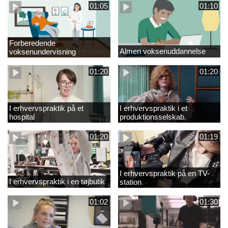
01:05
01:10
Forberedende
Almen voksenuddannelse
voksenundervisning
01:20
01:20
I erhvervspraktik på et
I erhvervspraktik i et
hospital
produktionsselskab.
01:20
01:19
I erhvervspraktik på en TV-
I erhvervspraktik i en tøjbutik
station
01:02
01:30