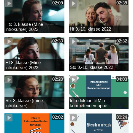
02:09
02:39
Htx 8. klasse (Mine
Hf 9.-10. klasse 2022
introkurser) 2022
02:30
02:32
Hf 8. klasse (Mine
Stx 9.-10. klasse 2022
introkurser) 2022
02:20
04:03
Stx 8. klasse (mine
Introduktion til Min
introkurser)
kompetencemappe
02:02
00:24