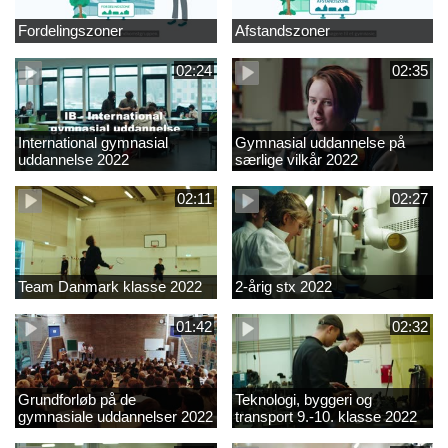
Fordelingszoner
Afstandszoner
02:24
02:35
International gymnasial
Gymnasial uddannelse på
uddannelse 2022
særlige vilkår 2022
02:11
02:27
Team Danmark klasse 2022
2-årig stx 2022
01:42
02:32
Grundforløb på de
Teknologi, byggeri og
gymnasiale uddannelser 2022
transport 9.-10. klasse 2022