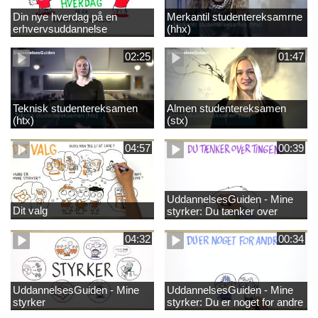
Din nye hverdag på en
Merkantil studentereksamrne
erhvervsuddannelse
(hhx)
02:25
01:47
Teknisk studentereksamen
Almen studentereksamen
(htx)
(stx)
04:57
00:39
UddannelsesGuiden - Mine
Dit valg
styrker: Du tænker over
tingene
04:32
00:34
UddannelsesGuiden - Mine
UddannelsesGuiden - Mine
styrker
styrker: Du er noget for andre