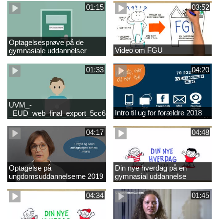
01:15
03:52
Optagelsesprøve på de
Video om FGU
gymnasiale uddannelser
01:33
04:20
UVM_-
Intro til ug for forældre 2018
_EUD_web_final_export_5cc62b2de8a2eab5775e52e524e16290
04:17
04:48
Optagelse på
Din nye hverdag på en
ungdomsuddannelserne 2019
gymnasial uddannelse
04:34
01:45