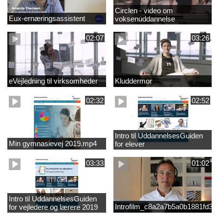
Circlen - video om
Eux-ernæringsassistent
voksenuddannelse
02:07
03:26
eVejledning til virksomheder
Kluddermor
02:32
02:52
Intro til UddannelsesGuiden
Min gymnasievej 2019.mp4
for elever
03:33
01:02
Intro til UddannelsesGuiden
Introfilm_c8a2a7b5a0b1881fd3
for vejledere og lærere 2019