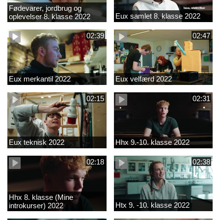
Fødevarer, jordbrug og
Eux samlet 8. klasse 2022
oplevelser 8. klasse 2022
02:39
02:47
Eux merkantil 2022
Eux velfærd 2022
02:15
02:31
Eux teknisk 2022
Hhx 9.-10. klasse 2022
02:18
02:38
Hhx 8. klasse (Mine
Htx 9. -10. klasse 2022
introkurser) 2022